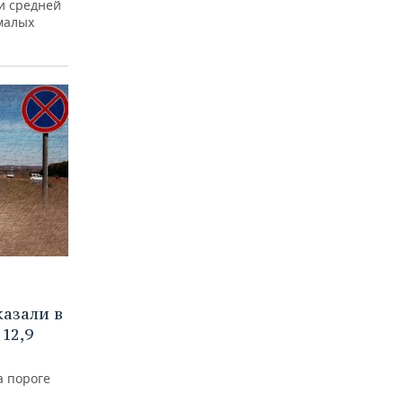
и средней
малых
азали в
12,9
а пороге