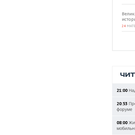
Велик
истор
24
МАТ
ЧИ
Над
21:00
Пре
20:53
форуме
Жит
08:00
мобильн