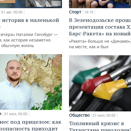
Спорт
01 авг, 00:00
19:10
 история в маленькой
В Зеленодольске прош
е
презентация состава Х
Барс-Ракета» на новый
 вчера» Наталии Гинзбург —
м, как история незаметно
«Ракета» больше не «Динамо»,
 обычную жизнь
на месте, как и был
и
31 июл, 00:00
Общество
27 июл, 00:00
нес под прицелом: как
Топливный кризис в
зопасность приходит
Татарстане преодолен