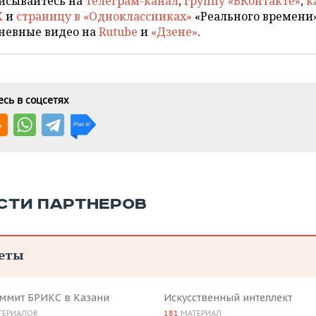
исывайтесь на
телеграм-канал
,
группу «ВКонтакте»
,
к
X
и
страницу в «Одноклассниках»
«Реального времени»
невные видео на
Rutube
и
«Дзене»
.
сь в соцсетях
СТИ ПАРТНЕРОВ
еты
аммит БРИКС в Казани
Искусственный интеллект
ТЕРИАЛОВ
181
МАТЕРИАЛ