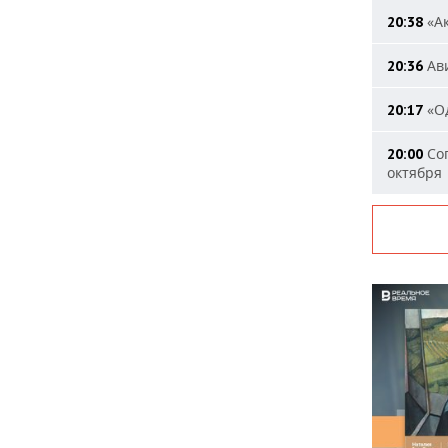
«Ак
20:38
Ави
20:36
«Од
20:17
Сог
20:00
октября