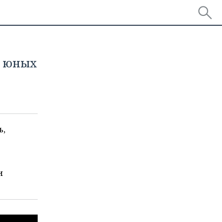
я юных
ь,
ь
и