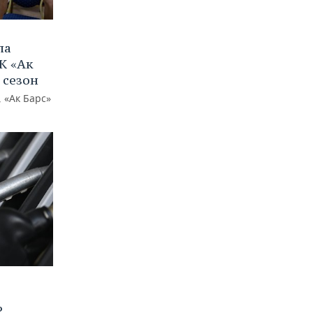
ла
К «Ак
 сезон
 «Ак Барс»
?