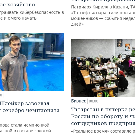
кое хозяйство
Патриарх Кирилл в Казани, Т
траивать кибербезопасность в
«Татнефть» нарастили поставк
е и с чего начать
мошенников — события недел
дней»
00
Бизнес
00:00
Шлейхер завоевал
Татарстан в пятерке р
и серебро чемпионата
России по обороту и ч
сотрудников предпри
упова стала чемпионкой,
асной в составе золотой
«Реальное время» составило 