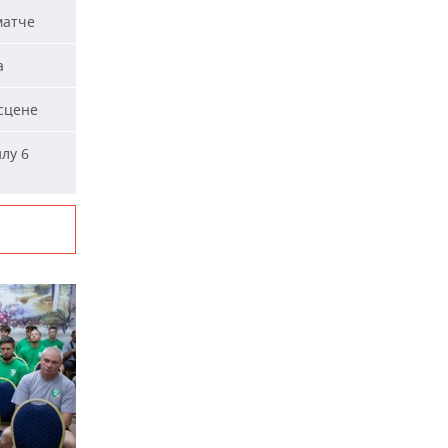
матче
а
сцене
лу 6