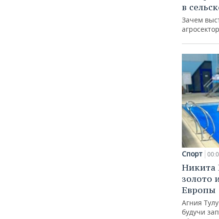
в сельс
Зачем выс
агросектор
Спорт
00:
Никита 
золото 
Европы
Агния Тул
будучи зап