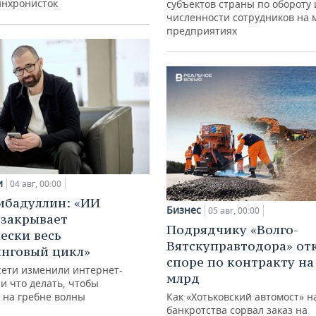
инхронисток
субъектов страны по обороту 
численности сотрудников на 
предприятиях
и
04 авг, 00:00
ибадуллин: «ИИ
Бизнес
05 авг, 00:00
 закрывает
Подрядчику «Волго-
ески весь
Вятскуправтодора» отк
нговый цикл»
споре по контракту на 
сети изменили интернет-
млрд
и что делать, чтобы
 на гребне волны
Как «Хотьковский автомост» н
банкротства сорвал заказ на