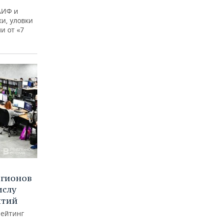
АИФ и
и, уловки
и от «7
егионов
ислу
ятий
рейтинг