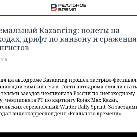
емальный Kazanring: полеты на
ходах, дрифт по каньону и сражени
нгистов
2018
ня на автодроме Kazanring прошел экстрим-фестивал
шающий зимний сезон. Гости автодрома смогли стат
телями заездов чемпионата России по снегоходному
у, чемпионата РТ по картингу Rotax Max Kazan,
ельских соревнований Winter Rally Sprint. За заездам
юдал видеокорреспондент «Реального времени».
НА