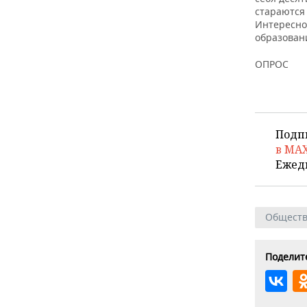
стараются 
Интересно 
образован
ОПРОС
Подп
в MA
Ежед
Общест
Поделите