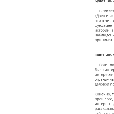
Булат Ган
— В после
«Дзен и ис
что в чист
фундамент
истории, 
наблюдени
принимать
Юлия Ивче
— Если гов
было инте
интересен 
ограничив
деловой по
Конечно, т
прошлого, 
интересно,
рассказыва
себя десят