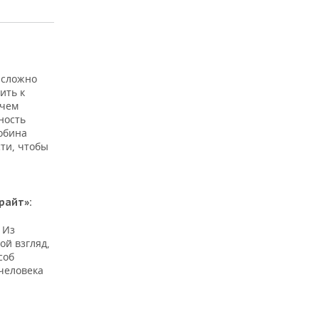
 сложно
ить к
 чем
ность
Робина
сти, чтобы
райт»:
 Из
й взгляд,
соб
 человека