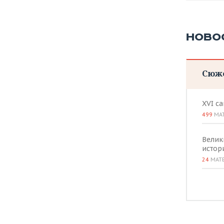
НОВО
Сюж
XVI с
499
МА
Велик
истор
24
МАТ