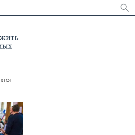
ожить
мых
ается