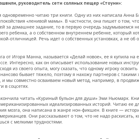
ашвили, руководитель сети соляных пещер «Стоуни»:
я одновременно читаю три книги. Одну из них написала Анна 
покойствия «ленивой мамы». В частности, она пишет о том, что
ей за домашнее задание, то в первую очередь задумываемся н
оего ребенка, а о собственном внутреннем ребенке, который хо
кой-отличницей. Речь идет о собственных установках, а не об 
га от Игоря Манна, называется «Делай новое», ее я купила на 
ссе. Интересно, как он описывает использование новых инстру
сходя из своего опыта, могу сказать, что одному игроку освоить
нансово бывает тяжело, поэтому я нахожу партнеров с такими 
, и мы совместно осваиваем новый метод, например, в продви
ги в соцсетях.
акончила читать «Куриный бульон для души» Эми Ньюмарк. Кни
 американизированных идеализированных историй. Читаю ее д
ния мозга, она написана в жанре нон-фикшен. В книге — истор
ериканцев. Они рассказывают о том, что не надо раскисать, к
шься с мелкими трудностями.