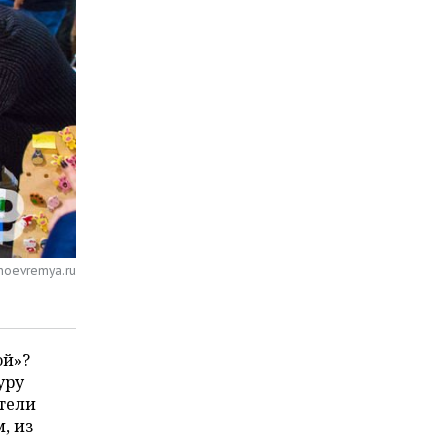
noevremya.ru
ой»?
уру
тели
, из