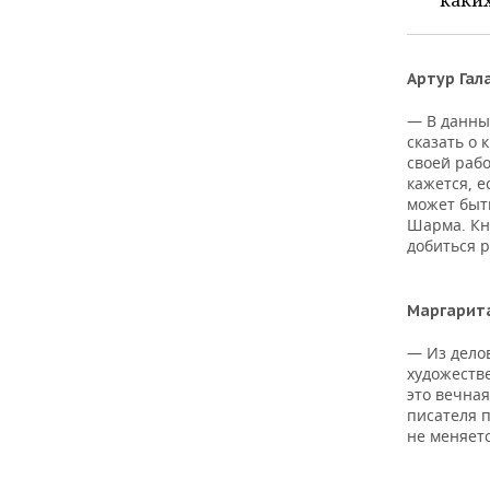
каких
ВОДНЫЕ ВИДЫ СПОРТА
ОБРАЗОВАНИЕ
ХОККЕЙ С МЯЧОМ
ПРОИСШЕСТВИЯ
Артур Гал
— В данны
сказать о 
своей рабо
кажется, е
может быть
Шарма. Кни
добиться р
Маргарита
— Из делов
художеств
это вечная
писателя п
не меняетс