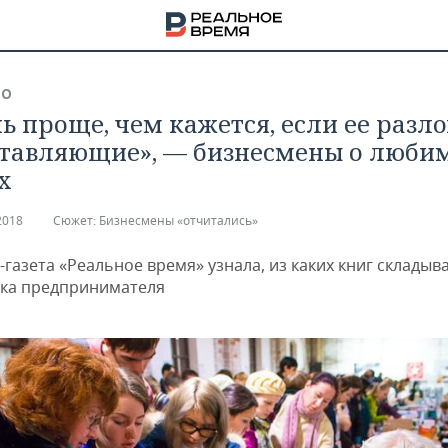
ВО
ь проще, чем кажется, если ее разл
ставляющие», — бизнесмены о люби
х
2018
Сюжет:
Бизнесмены «отчитались»
газета «Реальное время» узнала, из каких книг складыв
ка предпринимателя
НА