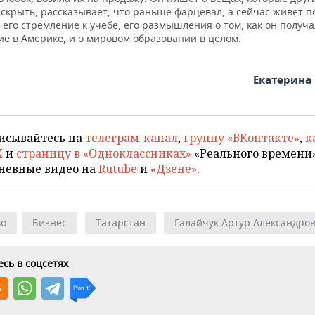
скрыть, рассказывает, что раньше фарцевал, а сейчас живет п
его стремление к учебе, его размышления о том, как он получа
ие в Америке, и о мировом образовании в целом.
Екатерина
исывайтесь на
телеграм-канал
,
группу «ВКонтакте»
,
к
X
и
страницу в «Одноклассниках»
«Реального времени»
невные видео на
Rutube
и
«Дзене»
.
во
Бизнес
Татарстан
Галайчук Артур Александро
сь в соцсетях