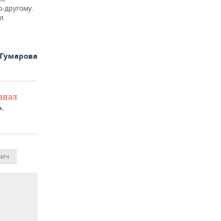
о-другому.
л
 Гумарова
анал
.
вич