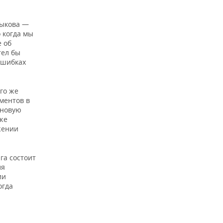
Быкова —
 когда мы
е об
тел бы
ошибках
его же
ментов в
 новую
же
жении
га состоит
ля
ии
огда