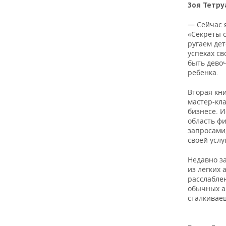
Зоя Тетру
— Сейчас 
«Секреты с
ругаем дет
успехах св
быть девоч
ребенка.
Вторая кни
мастер-кла
бизнесе. И
область фи
запросами
своей услу
Недавно з
из легких
расслабле
обычных ам
сталкивае