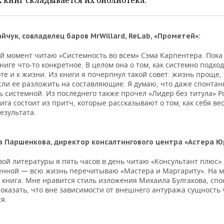
 книг складывается их библиотека.
айчук, совладелец баров MrWillard, ReLab, «Прометей»:
й момент читаю «Системность во всем» Сэма Карпентера. Пока
книге что-то конкретное. В целом она о том, как системно подход
те и к жизни. Из книги я почерпнул такой совет: жизнь проще,
сли ее разложить на составляющие. Я думаю, что даже спонтан
 системной. Из последнего также прочел «Лидер без титула» 
га состоит из притч, которые рассказывают о том, как себя ве
езультата.
 Паршенкова, директор консалтингового центра «Астера Ю
ой литературы я пять часов в день читаю «Консультант плюс».
енной — всю жизнь перечитываю «Мастера и Маргариту». На мо
 книга. Мне нравится стиль изложения Михаила Булгакова, спо
оказать, что вне зависимости от внешнего антуража сущность
я.