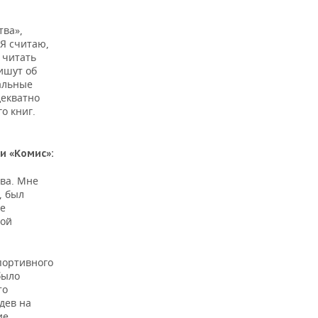
тва»,
 Я считаю,
 читать
ишут об
альные
декватно
о книг.
и «Комис»:
ова. Мне
, был
не
вой
спортивного
было
то
адев на
ие