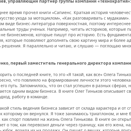
иев, управляющий партнер группы компаний «Технократия»:
днее время прочел книги «Сапиенс. Краткая история человечес
кусство ухода за мотоциклом», «Как разговаривать с мудаками».
ом виде бизнес-литература поверхностная, поэтому интереснее
альные труды ученых. Например, читать историков, которые п
а не бизнесменов, которые пишут про историю. Есть фундамент
я, которые позволяют дополнять свою картину мира и более а
 решения. Я параллельно и читаю, и слушаю — поглощаю мног
нко, первый заместитель генерального директора компани
орить о последней книге, то это «Я такой, как все» Олега Тиньк
ресно, что повлияло на формирование личности этого человека
его путь. Запомнилось, что он стал успешен в разных сферах, 
ается одним видом бизнеса. В книге Олег Тиньков описывает с
дход, работу в команде.
акой стиль ведения бизнеса зависит от склада характера и от 
к которому он вернулся. Я тоже занимаюсь триатлоном, и мне 
 как спорт повлиял на жизнь Олега Тинькова. В книге он откры
ет о том, как перевозил деньги через границу, как его жена, н
ь юбок, возила их на продажу. Он пишет о вещах, которые друг