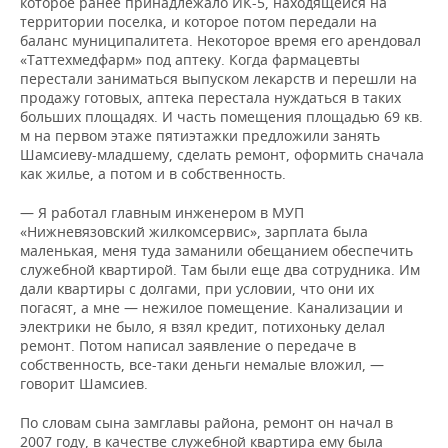
которое ранее принадлежало ИК-5, находящейся на
территории поселка, и которое потом передали на
баланс муниципалитета. Некоторое время его арендовал
«Таттехмедфарм» под аптеку. Когда фармацевты
перестали заниматься выпуском лекарств и перешли на
продажу готовых, аптека перестала нуждаться в таких
больших площадях. И часть помещения площадью 69 кв.
м на первом этаже пятиэтажки предложили занять
Шамсиеву-младшему, сделать ремонт, оформить сначала
как жилье, а потом и в собственность.
— Я работал главным инженером в МУП
«Нижневязовский жилкомсервис», зарплата была
маленькая, меня туда заманили обещанием обеспечить
служебной квартирой. Там были еще два сотрудника. Им
дали квартиры с долгами, при условии, что они их
погасят, а мне — нежилое помещение. Канализации и
электрики не было, я взял кредит, потихоньку делал
ремонт. Потом написал заявление о передаче в
собственность, все-таки деньги немалые вложил, —
говорит Шамсиев.
По словам сына замглавы района, ремонт он начал в
2007 году, в качестве служебной квартира ему была