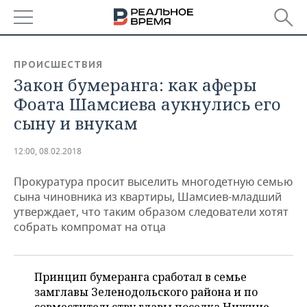
РЕГИОНЫ
ПРОИСШЕСТВИЯ
Закон бумеранга: как аферы
БАШКОРТОСТАН
НОВОСТИ
Фоата Шамсиева аукнулись его
ТАТАРСТАН
АНАЛИТИКА
сыну и внукам
УДМУРТИЯ
НОВОСТИ АНАЛИТИКИ
ЭКОНОМИКА
12:00, 08.02.2018
ДЕКЛАРАЦИИ О ДОХОДАХ
НОВОСТИ ЭКОНОМИКИ
ПРОМЫШЛЕННОСТЬ
Прокуратура просит выселить многодетную семью
сына чиновника из квартиры, Шамсиев-младший
КОРОЛИ ГОСЗАКАЗА ПФО
ФИНАНСЫ
НОВОСТИ
НЕДВИЖИМОСТЬ
утверждает, что таким образом следователи хотят
ПРОМЫШЛЕННОСТИ
собрать компромат на отца
ВУЗЫ ТАТАРСТАНА
БАНКИ
НОВОСТИ НЕДВИЖИМОСТИ
АВТО
АГРОПРОМ
КОМУ ПРИНАДЛЕЖАТ
БЮДЖЕТ
НОВОСТИ АВТО
БИЗНЕС
Принцип бумеранга сработал в семье
ТОРГОВЫЕ ЦЕНТРЫ
МАШИНОСТРОЕНИЕ
ТАТАРСТАНА
замглавы Зеленодольского района и по
ИНВЕСТИЦИИ
НОВОСТИ БИЗНЕСА
ТЕХНОЛОГИИ