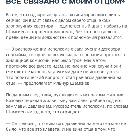
ВСЕ СВЯЗАНО С МОИМ ОТЦОМ»
В том, что надзорные органы активизировались лишь
сейчас, он видит связь с делом своего отца. Якобы
злополучная квартира — единственный шанс набрать на
Шамсиева-старшего компромат, без которого дело о
превышении им должностных полномочий развалится.
— В распоряжении исполкома о заключении договора
соцнайма, которое он выпустил на основании протокола
жилищной комиссии, нас было трое. Мы в этом
протоколе все вместе идем, но именно мой случай они
считают незаконным, другими даже не интересуются.
Это политический вопрос, я стал рычагом давления на
отца, — предполагает Ильнур Шамсиев.
По данным следствия, руководитель исполкома Нижних
Вязовых передал жилье сыну замглавы района под его,
замглавы, давлением. Руководитель исполкома, по словам
Шамсиева-младшего, это отрицает:
— Он говорит, что никакого давления на него оказано не
было, что все это клевета. И не вина отца в том, что