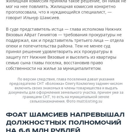
жилищная комиссия приняла такое решение, он никак не
мог на нее повлиять. Жилищная комиссия конкретно
проголосовала, что я нуждающийся специалист, —
говорит Ильнур Шамсиев.
В суде представитель истца — глава исполкома Нижних
Вязовых Айрат Гиниятов — требования прокуратуры не
поддержал, как и представитель третьего лица — отдела
опеки и попечительства района. Тем не менее суд
принял решение удовлетворить иск прокуратуры в
защиту пгт Нижние Вязовые и выселить из квартиры
семью сына главы поселка, восстановив право
собственности на жилье за муниципалитетом.
По версии следствия, глава поселения давал указания
председателю СНТ «Воложка» Олегу Коклюгину задним числом
включить своих знакомых в члены товарищества и выдать
документы для оформления земельного участка, причем уже за
границами СНТ, то есть на муниципальной земле
сельхозназначения. Фото multilisting.su
ФОАТ ШАМСИЕВ НАПРЕВЫШАЛ
ДОЛЖНОСТНЫХ ПОЛНОМОЧИЙ
НА 6,6 МЛН РУБЛЕЙ