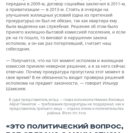
передана в 2009-м, договор соцнайма заключил в 2011-м,
а приватизации — в 2013-м. Стоять в очереди на
улучшение жилищных условий (одна из претензий
прокуратуры) он был не обязан, так как квартира ему
была выделена как служебная. Решение об этом было
принято жилищно-бытовой комиссией поселения, и если
уж на то пошло, то виноват в нарушении закона
исполком, а он как раз потерпевший, считает наш
собеседник.
— Получается, что на тот момент исполком и жилищная
комиссия приняли неверное решение, а я за него сейчас
отвечаю. Почему прокуратура пропустила этот момент в
свое время? В ее обязанность входит проверка решений
исполкома на предмет законности, — говорит Ильнур
Шамсиев.
В суде представитель истца — глава исполкома Нижних Вязовых
Айрат Гиниятов — требования прокуратуры не поддержал, как и
представитель третьего лица — отдела опеки и попечительства
района. Фото trt-tv.ru
«ЭТО ПОЛИТИЧЕСКИЙ ВОПРОС,