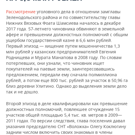
Рассмотрение
уголовного дела в отношении замглавы
Зеленодольского района и по совместительству главы
Нижних Вязовых Фоата Шамсиева началось в декабре
2017 года. 57-летнего чиновника обвиняют в земельной
афере и превышении должностных полномочий с общим
ущербом государственной казне в 6,6 млн рублей.
Первый эпизод — хищение путем мошенничества 1,3
млн рублей у казанских предпринимателей Евгения
Роднищева и Мурата Манапова в 2008 году. По словам
потерпевших, они узнали, что чиновник ищет
покупателей на паевые земли, заинтересовавшись
предложением, передали ему сначала полмиллиона
рублей, а потом еще 800 тыс. рублей за участок в 50,96 га
близ деревни Улитино. Однако до выделения земли дело
так и не дошло.
Второй эпизод в деле квалифицировали как превышение
должностных полномочий, повлекшее отчуждение 15
участков общей площадью 5,4 тыс. кв. метров в 2009—
2011 годах. По версии следствия, глава поселения давал
указания председателю СНТ «Воложка» Олегу Коклюгину
задним числом включить своих знакомых в члены