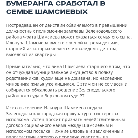
ВОДНЫЕ ВИДЫ СПОРТА
ОБРАЗОВАНИЕ
БУМЕРАНГА СРАБОТАЛ В
СЕМЬЕ ШАМСИЕВЫХ
ХОККЕЙ С МЯЧОМ
ПРОИСШЕСТВИЯ
Пострадавшей от действий обвиняемого в превышении
должностных полномочий замглавы Зеленодольского
района Фоата Шамсиева может оказаться семья его сына.
Ильнура Шамсиева вместе с женой и тремя детьми,
старший из которых является инвалидом с детства,
выселяют из квартиры.
Примечательно, что вина Шамсиева-старшего в том, что
он отчуждал муниципальное имущество в пользу
родственников, судом еще не доказана, но наследник
чиновника жилья уже лишился. С этим он не согласен и
собирается обжаловать решение Зеленодольского
районного суда в Верховном суде РТ.
Иск о выселении Ильнура Шамсиева подала
Зеленодольская городская прокуратура в интересах
исполкома. Истец просит признать недействительным
договор социального найма между Шамсиевым и
исполкомом поселка Нижние Вязовые и заключенный
впоследствии договор о передаче квартиры из