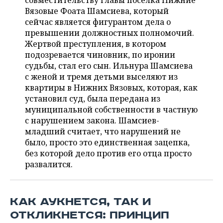
совместительству главы поселка Нижние
НЕФТЕХИМИЯ
Вязовые Фоата Шамсиева, который
РОЗНИЧНАЯ ТОРГОВЛЯ
НОВОСТИ ТЕХНОЛОГИЙ
МЕРОПРИЯТИЯ
сейчас является фигурантом дела о
НЕФТЬ
превышении должностных полномочий.
ТРАНСПОРТ
IT
НОВОСТИ МЕРОПРИЯТИЙ
СПОРТ
Жертвой преступления, в котором
ОПК
подозревается чиновник, по иронии
УСЛУГИ
МЕДИА
ВЫЕЗДНАЯ РЕДАКЦИЯ
НОВОСТИ СПОРТА
ОБЩЕСТВО
судьбы, стал его сын. Ильнура Шамсиева
ЭНЕРГЕТИКА
с женой и тремя детьми выселяют из
ТЕЛЕКОММУНИКАЦИИ
БИЗНЕС-БРАНЧИ
ФУТБОЛ
НОВОСТИ ОБЩЕСТВА
квартиры в Нижних Вязовых, которая, как
ФОТОГАЛЕРЕЯ
установил суд, была передана из
муниципальной собственности в частную
ONLINE-КОНФЕРЕНЦИИ
ХОККЕЙ
ВЛАСТЬ
СЮЖЕТЫ
с нарушением закона. Шамсиев-
младший считает, что нарушений не
ОТКРЫТАЯ ЛЕКЦИЯ
БАСКЕТБОЛ
ИНФРАСТРУКТУРА
СПРАВОЧНИК
было, просто это единственная зацепка,
без которой дело против его отца просто
ВОЛЕЙБОЛ
ИСТОРИЯ
СПИСОК ПЕРСОН
ПОЛНАЯ ВЕРСИЯ
развалится.
КИБЕРСПОРТ
КУЛЬТУРА
СПИСОК КОМПАНИЙ
КАК АУКНЕТСЯ, ТАК И
ФИГУРНОЕ КАТАНИЕ
МЕДИЦИНА
ОТКЛИКНЕТСЯ: ПРИНЦИП