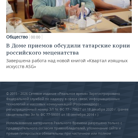
Общество
00:00
В Доме приемов обсудили татарские корни
российского меценатства
Завершена работа над новой книгой «Квартал изящных
искусств ASG»
© 2015 - 2026 Сетевое издание «Реальное время» Зарегистрировано
Федеральной службой по надзору в сфере связи, информационных
технологий и массовых коммуникаций (Роскомнадзор) –
регистрационный номер ЭЛ № ФС 77 - 79627 от 18 декабря 2020 г. (ранее
свидетельство Эл № ФС 77-59331 от 18 сентября 2014 г.)
Использование материалов Реального Времени разрешено только с
предварительного согласия правообладателей, упоминание сайта и
прямая гиперссылка обязательны при частичном или полном