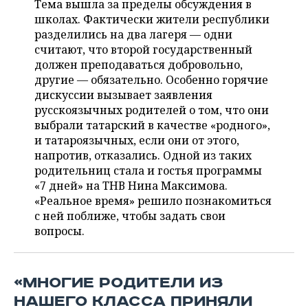
Тема вышла за пределы обсуждения в
НЕФТЕХИМИЯ
школах. Фактически жители республики
РОЗНИЧНАЯ ТОРГОВЛЯ
НОВОСТИ ТЕХНОЛОГИЙ
МЕРОПРИЯТИЯ
разделились на два лагеря — одни
НЕФТЬ
считают, что второй государственный
ТРАНСПОРТ
IT
НОВОСТИ МЕРОПРИЯТИЙ
СПОРТ
должен преподаваться добровольно,
ОПК
другие — обязательно. Особенно горячие
УСЛУГИ
МЕДИА
ВЫЕЗДНАЯ РЕДАКЦИЯ
НОВОСТИ СПОРТА
ОБЩЕСТВО
дискуссии вызывает заявления
ЭНЕРГЕТИКА
русскоязычных родителей о том, что они
ТЕЛЕКОММУНИКАЦИИ
БИЗНЕС-БРАНЧИ
ФУТБОЛ
НОВОСТИ ОБЩЕСТВА
ФОТОГАЛЕРЕЯ
выбрали татарский в качестве «родного»,
и татароязычных, если они от этого,
ONLINE-КОНФЕРЕНЦИИ
ХОККЕЙ
ВЛАСТЬ
СЮЖЕТЫ
напротив, отказались. Одной из таких
родительниц стала и гостья программы
ОТКРЫТАЯ ЛЕКЦИЯ
БАСКЕТБОЛ
ИНФРАСТРУКТУРА
СПРАВОЧНИК
«7 дней» на ТНВ Нина Максимова.
«Реальное время» решило познакомиться
ВОЛЕЙБОЛ
ИСТОРИЯ
СПИСОК ПЕРСОН
с ней поближе, чтобы задать свои
ПОЛНАЯ ВЕРСИЯ
вопросы.
КИБЕРСПОРТ
КУЛЬТУРА
СПИСОК КОМПАНИЙ
ФИГУРНОЕ КАТАНИЕ
МЕДИЦИНА
«МНОГИЕ РОДИТЕЛИ ИЗ
НАШЕГО КЛАССА ПРИНЯЛИ