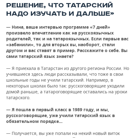
ВОДНЫЕ ВИДЫ СПОРТА
ОБРАЗОВАНИЕ
РЕШЕНИЕ, ЧТО ТАТАРСКИЙ
НАДО ИЗУЧАТЬ И ДАЛЬШЕ»
ХОККЕЙ С МЯЧОМ
ПРОИСШЕСТВИЯ
— Нина, ваше интервью программе «7 дней»
произвело впечатление как на русскоязычных
родителей, так и на татароязычных. Если первые вас
«забанили», то для вторых
наоборот, стали
вы,
другом и вас ставят в пример. Расскажите о себе. Вы
сами татарский язык знаете?
— Я приехала в Татарстан из другого региона России. Но
учившиеся здесь люди рассказывали, что тоже в свои
школьные годы не учили татарский. Например, в
некоторых школах было так: русскоговорящие уходили
домой раньше, а татароговорящие оставались на уроки
татарского.
— Я пошла в первый класс в 1989 году, и мы,
русскоговорящие, уже учили татарский язык в
обязательном порядке…
— Получается, вы уже попали на некий новый виток