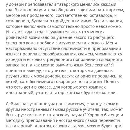
у дочери преподаватели татарского менялись каждый
год. В основном учителя общались с детьми на татарском,
многое из пройденного, соответственно, оставалось, к
сожалению, буквально пройденным мимо. Были задания,
которые выполнить самостоятельно просто невозможно.
И так из года в год. Неудивительно, что у многих
родителей возникало ощущение какого-то растущего
снежного кома проблем с изучением татарского. Меня
настораживало отсутствие системности в преподавании
языка: правила словообразования, скажем, упоминаются
изредка и вскользь, регулярного пополнения словарного
запаса нет, а как можно выучить язык без лексики? Я
пришла к выводу, что учителя, с которыми довелось
изучать язык моей дочери, все-таки ориентировались на
детей, хотя бы немного говорящих по-татарски. Понять,
что есть дети в классе, для которых этот язык как
иностранный, учителя татарского как будто не хотели.
Сейчас нас успешно учат английскому, французскому и
другим иностранным языкам русские учителя, так, может
быть, русские нас и татарскому научат? Хорошо бы еще и
методику преподавания иностранного языка перенести
на татарский. А потом, освоив азы, уже можно будет при