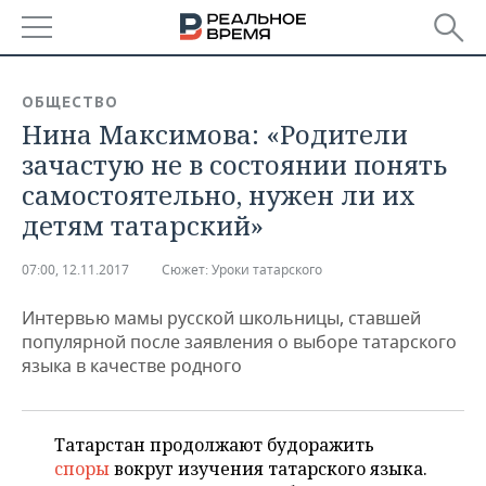
РЕГИОНЫ
ОБЩЕСТВО
Нина Максимова: «Родители
БАШКОРТОСТАН
НОВОСТИ
зачастую не в состоянии понять
ТАТАРСТАН
АНАЛИТИКА
самостоятельно, нужен ли их
детям татарский»
УДМУРТИЯ
НОВОСТИ АНАЛИТИКИ
ЭКОНОМИКА
07:00, 12.11.2017
Сюжет:
Уроки татарского
ДЕКЛАРАЦИИ О ДОХОДАХ
НОВОСТИ ЭКОНОМИКИ
ПРОМЫШЛЕННОСТЬ
Интервью мамы русской школьницы, ставшей
КОРОЛИ ГОСЗАКАЗА ПФО
ФИНАНСЫ
НОВОСТИ
НЕДВИЖИМОСТЬ
популярной после заявления о выборе татарского
ПРОМЫШЛЕННОСТИ
языка в качестве родного
ВУЗЫ ТАТАРСТАНА
БАНКИ
НОВОСТИ НЕДВИЖИМОСТИ
АВТО
АГРОПРОМ
КОМУ ПРИНАДЛЕЖАТ
БЮДЖЕТ
НОВОСТИ АВТО
БИЗНЕС
ТОРГОВЫЕ ЦЕНТРЫ
МАШИНОСТРОЕНИЕ
Татарстан продолжают будоражить
ТАТАРСТАНА
споры
вокруг изучения татарского языка.
ИНВЕСТИЦИИ
НОВОСТИ БИЗНЕСА
ТЕХНОЛОГИИ