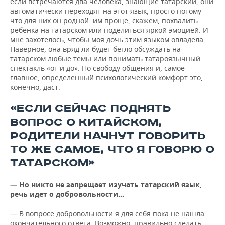
если встречаются два человека, знающие татарский, они
автоматически переходят на этот язык, просто потому
что для них он родной: им проще, скажем, похвалить
ребенка на татарском или поделиться яркой эмоцией. И
мне захотелось, чтобы моя дочь этим языком овладела.
Наверное, она вряд ли будет бегло обсуждать на
татарском любые темы или понимать татароязычный
спектакль «от и до». Но свободу общения и, самое
главное, определенный психологический комфорт это,
конечно, даст.
«ЕСЛИ СЕЙЧАС ПОДНЯТЬ
ВОПРОС О КИТАЙСКОМ,
РОДИТЕЛИ НАЧНУТ ГОВОРИТЬ
ТО ЖЕ САМОЕ, ЧТО Я ГОВОРЮ О
ТАТАРСКОМ»
— Но никто не запрещает изучать татарский язык,
речь идет о добровольности…
— В вопросе добровольности я для себя пока не нашла
окончательного ответа. Возможно, правильно сделать