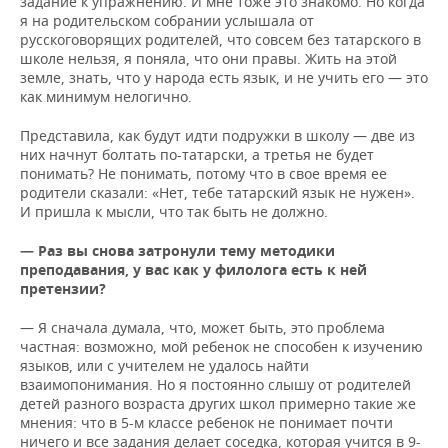
задание к упражнению. И мне тоже это знакомо. Но когда
я на родительском собрании услышала от
русскоговорящих родителей, что совсем без татарского в
школе нельзя, я поняла, что они правы. Жить на этой
земле, знать, что у народа есть язык, и не учить его — это
как минимум нелогично.
Представила, как будут идти подружки в школу — две из
них начнут болтать по-татарски, а третья не будет
понимать? Не понимать, потому что в свое время ее
родители сказали: «Нет, тебе татарский язык не нужен».
И пришла к мысли, что так быть не должно.
— Раз вы снова затронули тему методики
преподавания, у вас как у филолога есть к ней
претензии?
— Я сначала думала, что, может быть, это проблема
частная: возможно, мой ребенок не способен к изучению
языков, или с учителем не удалось найти
взаимопонимания. Но я постоянно слышу от родителей
детей разного возраста других школ примерно такие же
мнения: что в 5-м классе ребенок не понимает почти
ничего и все задания делает соседка, которая учится в 9-