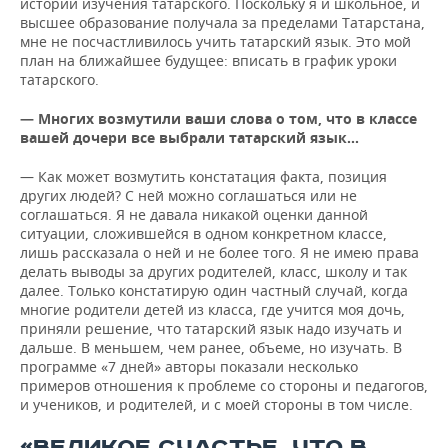
истории изучения татарского. Поскольку я и школьное, и
высшее образование получала за пределами Татарстана,
мне не посчастливилось учить татарский язык. Это мой
план на ближайшее будущее: вписать в график уроки
татарского.
— Многих возмутили ваши слова о том, что в классе
вашей дочери все выбрали татарский язык…
— Как может возмутить констатация факта, позиция
других людей? С ней можно соглашаться или не
соглашаться. Я не давала никакой оценки данной
ситуации, сложившейся в одном конкретном классе,
лишь рассказала о ней и не более того. Я не имею права
делать выводы за других родителей, класс, школу и так
далее. Только констатирую один частный случай, когда
многие родители детей из класса, где учится моя дочь,
приняли решение, что татарский язык надо изучать и
дальше. В меньшем, чем ранее, объеме, но изучать. В
программе «7 дней» авторы показали несколько
примеров отношения к проблеме со стороны и педагогов,
и учеников, и родителей, и с моей стороны в том числе.
«ВЕЛИКОЕ СЧАСТЬЕ, ЧТО В