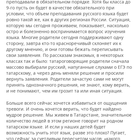
преподавали в обязательном порядке. Хотя бы класса до
9-го пусть он будет в качестве обязательного при
условии, что объем преподавания русского языка будет
ровно такой же, как в других регионах России. Ситуация,
которую мы сегодня проживаем, показывает, насколько
остро и болезненно воспринимается вопрос изучения
языка. Многие родители сегодня поддерживают одну
сторону, завтра кто-то красноречивый склоняет их к
другому мнению, и они готовы бежать переписывать
свои заявления. По рассказам знакомых, в некоторых
классах так и было: татароговорящие родители сначала
массово выбирали русский, напуганные слухами о ЕГЭ по
татарскому, а через день меняли решение и просили
вернуть заявления. Родители зачастую сами не могут
принять однозначного решения, не знают, кому верить,
и не понимают, чем им грозит та или иная ситуация.
Больше всего сейчас хочется избавиться от ощущения
тревоги. И очень хочется верить, что будет найдено
мудрое решение. Мы живем в Татарстане, значительное
количество людей в этом регионе говорит на родном
татарском языке. И если у наших детей будет
возможность учить этот язык, разве это плохо? Пугает,
что сейчас за суетливым пересчетом часов: «какого