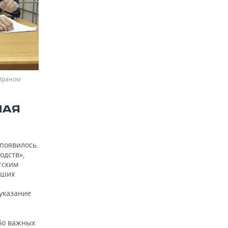
йраном
НАЯ
 появилось.
одств»,
тским
вших
указание
обо важных