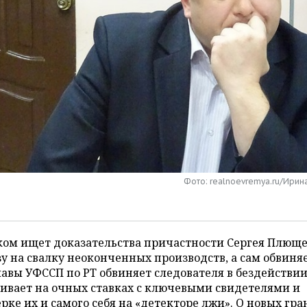
Фото: realnoevremya.ru/Ирин
ком ищет доказательства причастности Сергея Плюще
у на свалку неоконченных производств, а сам обвин
авы УФССП по РТ обвиняет следователя в бездействии
ивает на очных ставках с ключевыми свидетелями и
рке их и самого себя на «детекторе лжи». О новых гра