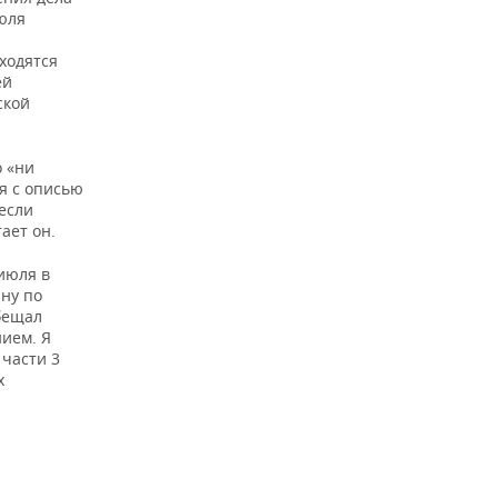
юля
ходятся
ей
ской
о «ни
ся с описью
если
ает он.
 июля в
ну по
бещал
нием. Я
 части 3
х