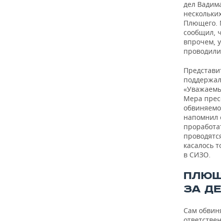
дел Вадима
нескольких
Плющего. 
сообщил, 
впрочем, 
проводили
Представи
поддержал
«Уважаемы
Мера прес
обвиняемог
напомнил 
проработа
проводятся
касалось 
в СИЗО.
ПЛЮЩ
ЗА Д
Сам обвин
ответствен