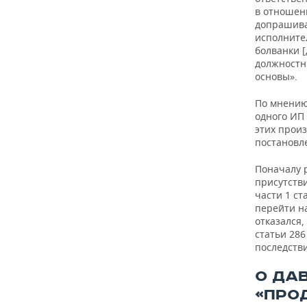
в отношен
допрашива
исполнител
болванки [
должностн
основы».
По мнению
одного ИП 
этих произ
постановле
Поначалу р
присутств
части 1 с
перейти на
отказался,
статьи 28
последстви
О ДА
«ПРО