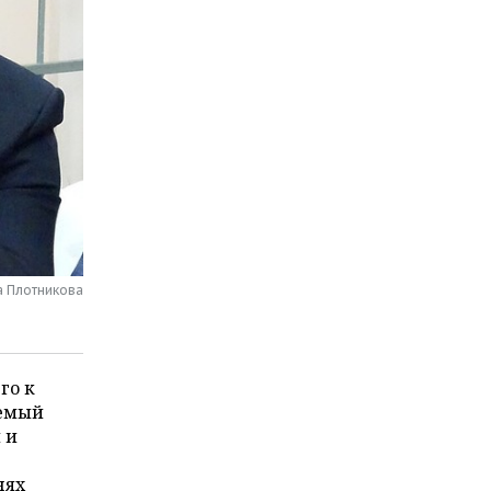
а Плотникова
го к
яемый
 и
нях