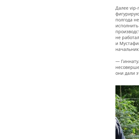
Далее vip
фигурируют
полгода не
исполнить
производст
не работа
и Мустафи
начальник
— Гиннатул
несовершен
они дали 