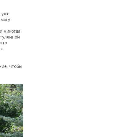
т уже
 могут
и никогда
атуллиной
что
».
ние, чтобы