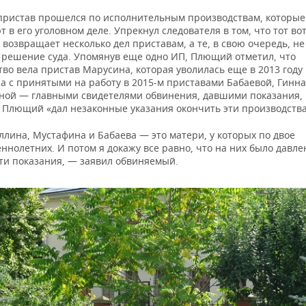
-пристав прошелся по исполнительным производствам, которые
 в его уголовном деле. Упрекнул следователя в том, что тот во
 возвращает несколько дел приставам, а те, в свою очередь, не
 решение суда. Упомянув еще одно ИП, Плющий отметил, что
во вела пристав Марусина, которая уволилась еще в 2013 году 
ла с принятыми на работу в 2015-м приставами Бабаевой, Гинн
ной — главными свидетелями обвинения, давшими показания, 
 Плющий «дал незаконные указания окончить эти производства
лина, Мустафина и Бабаева — это матери, у которых по двое
нолетних. И потом я докажу все равно, что на них было давле
эти показания, — заявил обвиняемый.