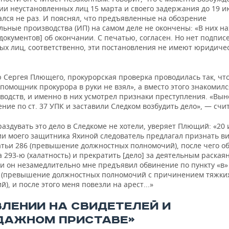
ии неустановленных лиц 15 марта и своего задержания до 19 и
лся не раз. И пояснял, что предъявленные на обозрение
ьные производства (ИП) на самом деле не окончены: «В них на
документов] об окончании. С печатью, согласен. Но нет подпис
ых лиц, соответственно, эти постановления не имеют юридиче
 Сергея Плющего, прокурорская проверка проводилась так, чт
помощник прокурора в руки не взял», а вместо этого знакомил
водств, и именно в них усмотрел признаки преступления. «Вын
ние по ст. 37 УПК и заставили Следком возбудить дело», — счит
аздувать это дело в Следкоме не хотели, уверяет Плющий: «20
ии моего защитника Яхиной следователь предлагал признать ви
татьи 286 (превышение должностных полномочий), после чего о
 293-ю (халатность) и прекратить [дело] за деятельным раская
 и он незамедлительно мне предъявил обвинение по пункту «в»
6 (превышение должностных полномочий с причинением тяжки
й), и после этого меня повезли на арест...»
ВЛЕНИИ НА СВИДЕТЕЛЕЙ И
ДАЖНОМ ПРИСТАВЕ»