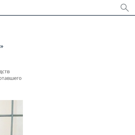
а
»
дств
ботавшего