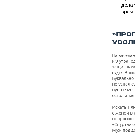
ВОДНЫЕ ВИДЫ СПОРТА
ОБРАЗОВАНИЕ
дела 
врем
ХОККЕЙ С МЯЧОМ
ПРОИСШЕСТВИЯ
«ПРО
УВОЛ
На заседа
к 9 утра, 
защитника
судья Эрик
Буквально
не успел с
пустое мес
остальные
Искать Пл
с женой в 
попросил с
«Спурта» о
Муж под д