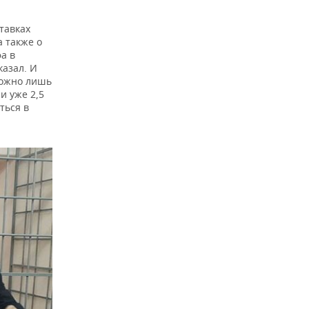
тавках
а также о
а в
казал. И
Можно лишь
и уже 2,5
ться в