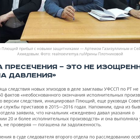
й Плющий прибыл с новыми защитниками — Артемом Газизуллиным и Се
Ахмедовым.
realnoevremya.ru/Ирины Плотниковой
А ПРЕСЕЧЕНИЯ — ЭТО НЕ ИЗОЩРЕН
А ДАВЛЕНИЯ»
яца следствия новых эпизодов в деле замглавы УФССП по РТ не
 60 фактов «необоснованного окончания исполнительных произв
по версии следствия, инициировал Плющий, еще руководя Сове
м службы приставов в 2015—2016 годах. Напомним, одна из бы
отдела заявила, что начальник «ежедневно давал указания о
ии 20 и более исполнительных производств» и она выполняла 
а, не проверяя — погашена ли задолженность.
ления в суде следователя второго отдела по расследованию ос