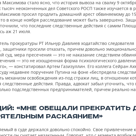
 Максимова стало ясно, что история вывоза на свалку 9 октябр
 тысяч неоконченных дел Советского РОСП также изучается в 
Максимов просил продлить домашний арест обвиняемому до 15
что в конце ноября расследование может быть завершено. Защ
уточнили, что последние следственные действия с самим Плю
сь аж 21 июля.
тель прокуратуры РТ Ильнур Давлиев ходатайство следователя
, защитники просили отказать, причем довольно эмоционально
й суд, мера пресечения — это не наказание следствием обвиня
ечения — это не изощренная форма психологического давлени
о», — констатировал Артем Газизуллин. Его коллега Сейран Ах
суду недавнее поручение Путина на фоне «беспредела следств
ть механизм освобождения из-под стражи лиц, в отношении ко
 следственные действия. Правда, адвокат забыл уточнить, что
только подследственных предпринимателей, причем реально н
ИЙ: «МНЕ ОБЕЩАЛИ ПРЕКРАТИТЬ 
ЕЯТЕЛЬНЫМ РАСКАЯНИЕМ»
яемый в суде держался довольно спокойно. Свое привлечение к
ности он считает незаконным. Говорит, что с момента возбужд