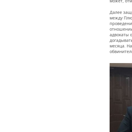
может, отм
Далее защ
между Плющ
проведени
отношении 
адвокаты о
догадывать
месяца. На
обвинител