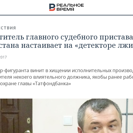
СТВИЯ
титель главного судебного пристав
стана настаивает на «детекторе лжи
2017
ip-фигуранта винит в хищении исполнительных произво
ителя некоего влиятельного должника, якобы ранее ра
 охране главы «Татфондбанка»
НА