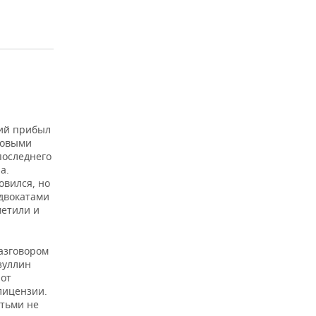
ий прибыл
 новыми
последнего
а.
овился, но
адвокатами
метили и
разговором
зуллин
 от
лицензии.
тьми не