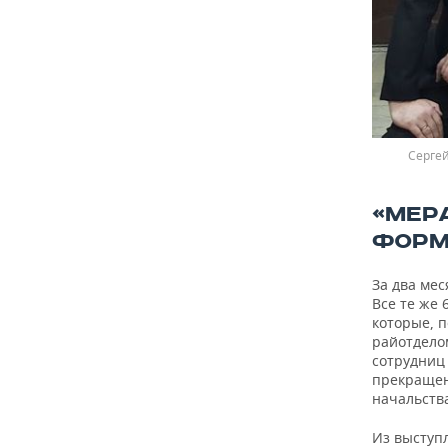
Серге
«МЕР
ФОРМ
За два мес
Все те же
которые, 
райотдело
сотрудниц 
прекращен
начальств
Из выступ