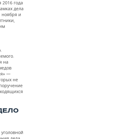
я 2016 года
рамках дела
 ноября и
итники,
щим
.
емого.
я на
медов
ия» —
торых не
 поручение
аходящихся
ДЕЛО
 уголовной
ения дела