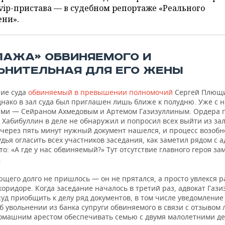
vip-пристава — в судебном репортаже «Реального
ени».
ПАЖА» ОБВИНЯЕМОГО И
ЬНИТЕЛЬНАЯ ДЛЯ ЕГО ЖЕНЫ
ние суда
обвиняемый в превышении полномочий
Сергей Плющ
однако в зал суда был приглашен лишь ближе к полудню. Уже с
ми — Сейраном Ахмедовым и Артемом Газизуллиным. Ордера 
 Хабибуллин в деле не обнаружил и попросил всех выйти из зал
 через пять минут нужный документ нашелся, и процесс возобн
удья огласить всех участников заседания, как заметил рядом с 
то: «А где у нас обвиняемый?» Тут отсутствие главного героя за
.
ющего долго не пришлось — он не прятался, а просто увлекся 
коридоре. Когда заседание началось в третий раз, адвокат Гази
уд приобщить к делу ряд документов, в том числе уведомление
б увольнении из банка супруги обвиняемого в связи с отзывом 
омашним арестом обеспечивать семью с двумя малолетними де