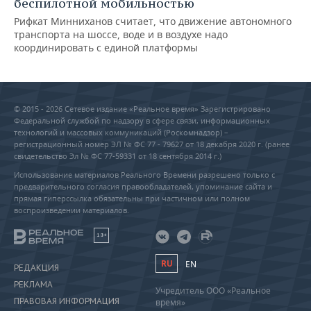
беспилотной мобильностью
Рифкат Минниханов считает, что движение автономного
транспорта на шоссе, воде и в воздухе надо
координировать с единой платформы
© 2015 - 2026 Сетевое издание «Реальное время» Зарегистрировано
Федеральной службой по надзору в сфере связи, информационных
технологий и массовых коммуникаций (Роскомнадзор) –
регистрационный номер ЭЛ № ФС 77 - 79627 от 18 декабря 2020 г. (ранее
свидетельство Эл № ФС 77-59331 от 18 сентября 2014 г.)
Использование материалов Реального Времени разрешено только с
предварительного согласия правообладателей, упоминание сайта и
прямая гиперссылка обязательны при частичном или полном
воспроизведении материалов.
18+
RU
EN
РЕДАКЦИЯ
РЕКЛАМА
Учредитель ООО «Реальное
ПРАВОВАЯ ИНФОРМАЦИЯ
время»