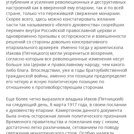
углубления и усиления революционных и деструктивных
настроений как в вверенной ему епархии, так и по всей
стране, только что пережившей свержение монархии.
Скорее всего, здесь можно констатировать желание
части так называемого «белого духовенства» скорейших
перемен внутри Российской православной церкви и
одновременно призывы к осторожности и взвешенности
решений со стороны довольно консервативного
епархиального архиерея. Именно тогда у архиепископа
Иакова (Пятницкого) могли укорениться воззрения,
согласно которым все революционные изменения несут
больше зла Церкви и православному народу, чем какого-
либо блага. Впоследствии, уже в годы братоубийственной
гражданской войны, именно эти позиции предопределят
его четкую и ясную политическую позицию по
отношению к противоборствующим сторонам.
Еще более четко выразился владыка Иаков (Пятницкий)
на следующий день, 8 марта 1917 года, в своем послании
к духовенству епархии. Камертоном данного документа
была очень осторожная линия политического признания
Временного правительства и пожелания ему с неким,
достаточно легко различимым, сетованием по поводу
свержения монархического строя. Особую надежду