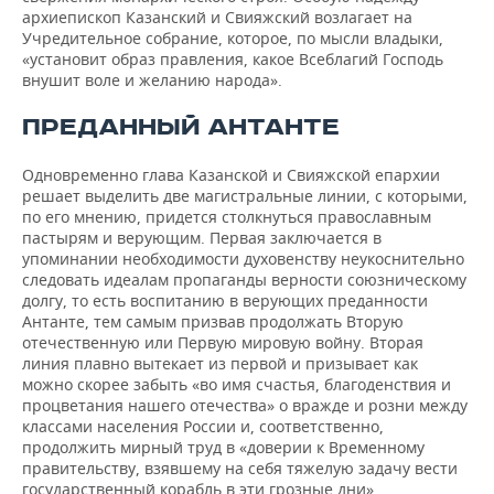
архиепископ Казанский и Свияжский возлагает на
Учредительное собрание, которое, по мысли владыки,
«установит образ правления, какое Всеблагий Господь
внушит воле и желанию народа».
ПРЕДАННЫЙ АНТАНТЕ
Одновременно глава Казанской и Свияжской епархии
решает выделить две магистральные линии, с которыми,
по его мнению, придется столкнуться православным
пастырям и верующим. Первая заключается в
упоминании необходимости духовенству неукоснительно
следовать идеалам пропаганды верности союзническому
долгу, то есть воспитанию в верующих преданности
Антанте, тем самым призвав продолжать Вторую
отечественную или Первую мировую войну. Вторая
линия плавно вытекает из первой и призывает как
можно скорее забыть «во имя счастья, благоденствия и
процветания нашего отечества» о вражде и розни между
классами населения России и, соответственно,
продолжить мирный труд в «доверии к Временному
правительству, взявшему на себя тяжелую задачу вести
государственный корабль в эти грозные дни».