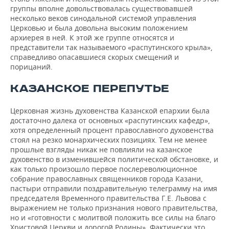
группы вполне довольствовалась существовавшей
несколько веков синодальной системой управления
Церковью и была довольна высоким положением
архиерея в ней. К этой же группе относятся и
представители так называемого «распутинского крыла»,
справедливо опасавшиеся скорых смещений и
порицаний.
КАЗАНСКОЕ ПЕРЕПУТЬЕ
Церковная жизнь духовенства Казанской епархии была
достаточно далека от основных «распутинских кафедр»,
хотя определенный процент православного духовенства
стоял на резко монархических позициях. Тем не менее
прошлые взгляды никак не повлияли на казанское
духовенство в изменившейся политической обстановке, и
как только произошло первое послереволюционное
собрание православных священников города Казани,
пастыри отправили поздравительную телеграмму на имя
председателя Временного правительства Г.Е. Львова с
выражением не только признания нового правительства,
но и «готовности с молитвой положить все силы на благо
Христовой Церкви и дорогой Родины». Фактически это