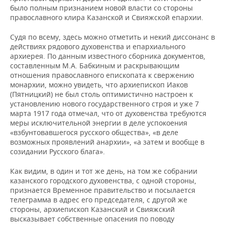
было полным признанием новой власти со стороны
православного клира Казанской и Свияжской епархии.
Судя по всему, здесь можно отметить и некий диссонанс в
действиях рядового духовенства и епархиального
архиерея. По данным известного сборника документов,
составленным М.А. Бабкиным и раскрывающим
отношения православного епископата к свержению
монархии, можно увидеть, что архиепископ Иаков
(Пятницкий) не был столь оптимистично настроен к
установлению нового государственного строя и уже 7
марта 1917 года отмечал, что от духовенства требуются
меры исключительной энергии в деле успокоения
«взбунтовавшегося русского общества», «в деле
возможных проявлений анархии», «а затем и вообще в
созидании Русского блага».
Как видим, в один и тот же день, на том же собрании
казанского городского духовенства, с одной стороны,
признается Временное правительство и посылается
телеграмма в адрес его председателя, с другой же
стороны, архиепископ Казанский и Свияжский
высказывает собственные опасения по поводу