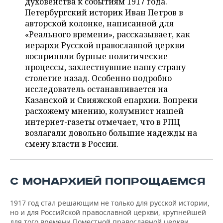
духовенства к событиям 1917 года.
НЕФТЕХИМИЯ
Петербургский историк Иван Петров в
РОЗНИЧНАЯ ТОРГОВЛЯ
НОВОСТИ ТЕХНОЛОГИЙ
МЕРОПРИЯТИЯ
авторской колонке, написанной для
НЕФТЬ
«Реального времени», рассказывает, как
ТРАНСПОРТ
IT
НОВОСТИ МЕРОПРИЯТИЙ
СПОРТ
иерархи Русской православной церкви
ОПК
восприняли бурные политические
УСЛУГИ
МЕДИА
ВЫЕЗДНАЯ РЕДАКЦИЯ
НОВОСТИ СПОРТА
ОБЩЕСТВО
процессы, захлестнувшие нашу страну
ЭНЕРГЕТИКА
столетие назад. Особенно подробно
ТЕЛЕКОММУНИКАЦИИ
БИЗНЕС-БРАНЧИ
ФУТБОЛ
НОВОСТИ ОБЩЕСТВА
ФОТОГАЛЕРЕЯ
исследователь останавливается на
Казанской и Свияжской епархии. Вопреки
ONLINE-КОНФЕРЕНЦИИ
ХОККЕЙ
ВЛАСТЬ
СЮЖЕТЫ
расхожему мнению, колумнист нашей
интернет-газеты отмечает, что в РПЦ
возлагали довольно большие надежды на
ОТКРЫТАЯ ЛЕКЦИЯ
БАСКЕТБОЛ
ИНФРАСТРУКТУРА
СПРАВОЧНИК
смену власти в России.
ВОЛЕЙБОЛ
ИСТОРИЯ
СПИСОК ПЕРСОН
ПОЛНАЯ ВЕРСИЯ
КИБЕРСПОРТ
КУЛЬТУРА
СПИСОК КОМПАНИЙ
С МОНАРХИЕЙ ПОПРОЩАЕМСЯ
ФИГУРНОЕ КАТАНИЕ
МЕДИЦИНА
1917 год стал решающим не только для русской истории,
но и для Российской православной церкви, крупнейшей
для того времени Поместной православной церкви,