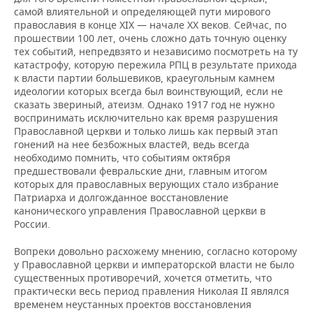
ВОДНЫЕ ВИДЫ СПОРТА
ОБРАЗОВАНИЕ
самой влиятельной и определяющей пути мирового
православия в конце XIX — начале XX веков. Сейчас, по
ХОККЕЙ С МЯЧОМ
ПРОИСШЕСТВИЯ
прошествии 100 лет, очень сложно дать точную оценку
тех событий, непредвзято и независимо посмотреть на ту
катастрофу, которую пережила РПЦ в результате прихода
к власти партии большевиков, краеугольным камнем
идеологии которых всегда был воинствующий, если не
сказать звериный, атеизм. Однако 1917 год не нужно
воспринимать исключительно как время разрушения
Православной церкви и только лишь как первый этап
гонений на нее безбожных властей, ведь всегда
необходимо помнить, что событиям октября
предшествовали февральские дни, главным итогом
которых для православных верующих стало избрание
Патриарха и долгожданное восстановление
канонического управления Православной церкви в
России.
Вопреки довольно расхожему мнению, согласно которому
у Православной церкви и императорской власти не было
существенных противоречий, хочется отметить, что
практически весь период правления Николая II являлся
временем неустанных проектов восстановления