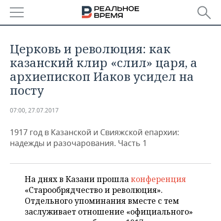
РЕГИОНЫ
Церковь и революция: как
БАШКОРТОСТАН
НОВОСТИ
казанский клир «слил» царя, а
архиепископ Иаков усидел на
ТАТАРСТАН
АНАЛИТИКА
посту
УДМУРТИЯ
НОВОСТИ АНАЛИТИКИ
ЭКОНОМИКА
07:00, 27.07.2017
ДЕКЛАРАЦИИ О ДОХОДАХ
НОВОСТИ ЭКОНОМИКИ
ПРОМЫШЛЕННОСТЬ
1917 год в Казанской и Свияжской епархии:
надежды и разочарования. Часть 1
КОРОЛИ ГОСЗАКАЗА ПФО
ФИНАНСЫ
НОВОСТИ
НЕДВИЖИМОСТЬ
ПРОМЫШЛЕННОСТИ
ВУЗЫ ТАТАРСТАНА
БАНКИ
НОВОСТИ НЕДВИЖИМОСТИ
АВТО
АГРОПРОМ
На днях в Казани прошла
конференция
«Старообрядчество и революция».
КОМУ ПРИНАДЛЕЖАТ
БЮДЖЕТ
НОВОСТИ АВТО
БИЗНЕС
Отдельного упоминания вместе с тем
ТОРГОВЫЕ ЦЕНТРЫ
МАШИНОСТРОЕНИЕ
ТАТАРСТАНА
заслуживает отношение «официального»
ИНВЕСТИЦИИ
НОВОСТИ БИЗНЕСА
ТЕХНОЛОГИИ