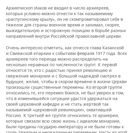
Архиепископ Иаков не входил в число архиереев,
которых условно можно отнести к так называемому
«распутинскому крылу», он не скомпрометировал себя в
тяжелое для страны военное время и занимал, скорее,
выжидательную и осторожную позицию в борьбе разных
направлений внутри Российской православной церкви.
Очень интересно отметить, как отнесся глава Казанской
и Свияжской епархии к событиям февраля 1917 года. Всех
архиереев того периода можно распределить на
несколько неравных по численности групп. К первой
относятся те, кто с радостью принял революцию и
свержение монархии и с большой надеждой смотрел в
будущее, желая, чтобы в скором времени в жизни Церкви
произошли существенные перемены. Ко второй группе
относились те, кто перемен боялся, не был уверен в том,
что в изменившейся ситуации удастся удержаться на
своей церковной кафедре и не стать жертвой так
называемой «церковной революции», охватившей
Россию. К третьей же группе относились те архиереи,
которые связали всю свою жизнь с идеалом монархии,
были преданы государю-императору и не были готовы к
столь тяжелым и неожиданным переменам. Часть из этой