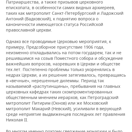
Патриаршества, а также призывов церковного
епископата, в особенности самих видных архиереев,
таких как митрополит Санкт-Петербургский и Ладожский
Антоний (Вадковский), к поднятию вопроса о
каноничности имеющегося статуса Российской
православной церкви.
Однако все проводимые Церковью мероприятия, к
примеру, Предсоборное присутствие 1906 года,
неизменно откладывались на потом государем, так и не
решившимся на созыв Поместного собора и обсуждение
важнейших вопросов, назревших в Церкви и обществе
тех лет. Постепенно проблемы только укоренялись в
недрах Церкви, а их решение затягивалось, превращаясь
в «вечные», нерешенные дилеммы. Период так
называемой «распутинщины», пребывания на главных
церковных кафедрах таких скомпроментированных
общественным мнением иерархов, как Петроградский
митрополит Питирим (Окнов) или же Московский
митрополит Макарий (Невский), усиливали в верующей
среде неприятие выдвиженцев последних лет правления
Николая II.
Во многом именно поэтому свержение монархии и было