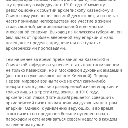
эту церковную кафедру аж с 1910 года. К моменту
революционных событий архиепископу Казанскому и
Свияжскому уже пошел восьмой десяток лет, и он не так
часто принимал непосредственное участие в жизни
столь сложной, многонациональной и во многом
инославной епархии. Выходец из Калужской губернии, он
был далек от проблем вверенной ему епархии и мало
посещал ее пределы, предпочитая выступать с
архиерейскими проповедями.
Тем не менее за время пребывания на Казанской и
Свияжской кафедре он успевает стать почетным членом
не только Казанской, но и Московской духовных академий
(до этого он уже являлся членом Киевской). Период
Первой мировой войны также не стал каким-либо
поворотным в довольно размеренной жизни епархии, и
только лишь на третий год войны, в 1916 году,
архиепископ Иаков (Пятницкий) решается совершить
архиерейский визит по важнейшим духовным центрам
епархии. Однако, к удивлению верующих, и во время
этого визита он предпочел больше путешествовать
пароходом и останавливаться совсем недолго в каждом
населенном пункте.