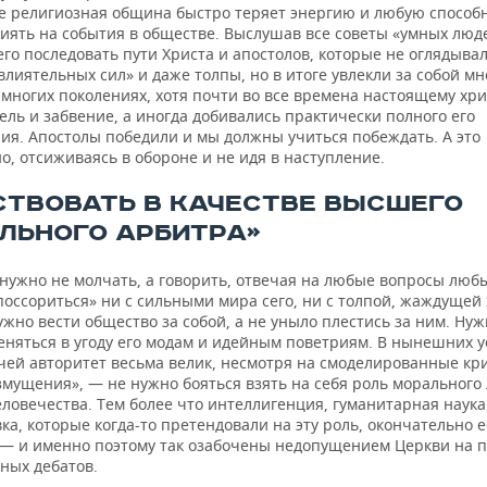
ге религиозная община быстро теряет энергию и любую способ
иять на события в обществе. Выслушав все советы «умных люд
го последовать пути Христа и апостолов, которые не оглядыва
лиятельных сил» и даже толпы, но в итоге увлекли за собой мн
 многих поколениях, хотя почти во все времена настоящему хр
ель и забвение, а иногда добивались практически полного его
ия. Апостолы победили и мы должны учиться побеждать. А это
, отсиживаясь в обороне и не идя в наступление.
СТВОВАТЬ В КАЧЕСТВЕ ВЫСШЕГО
ЛЬНОГО АРБИТРА»
 нужно не молчать, а говорить, отвечая на любые вопросы люб
поссориться» ни с сильными мира сего, ни с толпой, жаждущей 
жно вести общество за собой, а не уныло плестись за ним. Ну
меняться в угоду его модам и идейным поветриям. В нынешних 
чей авторитет весьма велик, несмотря на смоделированные кр
змущения», — не нужно бояться взять на себя роль морального
ловечества. Тем более что интеллигенция, гуманитарная наука
ка, которые когда-то претендовали на эту роль, окончательно е
— и именно поэтому так озабочены недопущением Церкви на 
ных дебатов.