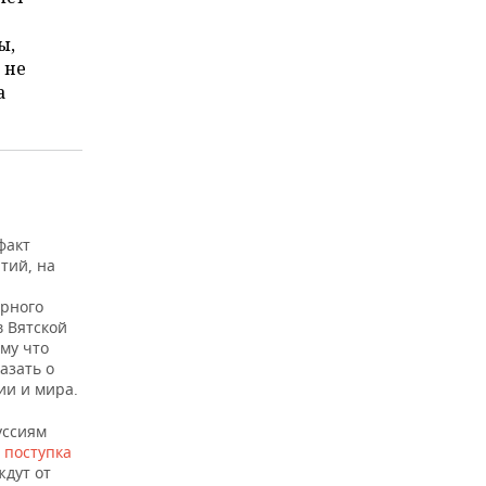
ы,
 не
а
факт
тий, на
ирного
в Вятской
му что
азать о
ии и мира.
уссиям
,
поступка
ждут от