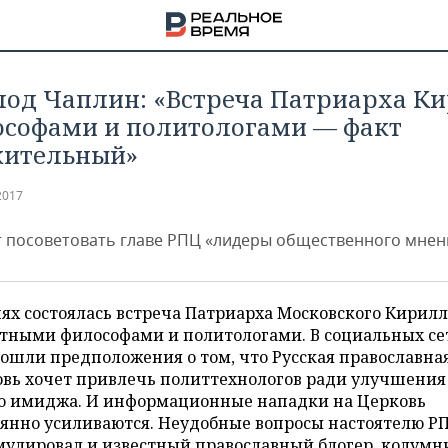
лод Чаплин: «Встреча Патриарха К
ософами и политологами — факт
жительный»
2017
т посоветовать главе РПЦ «лидеры общественного мнен
ях состоялась встреча Патриарха Московского Кирилл
стными философами и политологами. В социальных се
ошли предположения о том, что Русская православна
овь хочет привлечь политтехнологов ради улучшения
НА
го имиджа. И информационные нападки на Церковь
оянно усиливаются. Неудобные вопросы настоятелю Р
мулировал и известный православный блогер, колумн