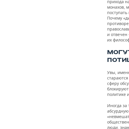
прихода н
монахов, 
поступать 
Почему «д
противоре
православ
и отвечен 
их философ
МОГУ
ПОТИ
Увы, имен
стараются
сферу обс
блокируют
политике и
Иногда за
абсурдную 
«невмешат
обществен
люди, зна