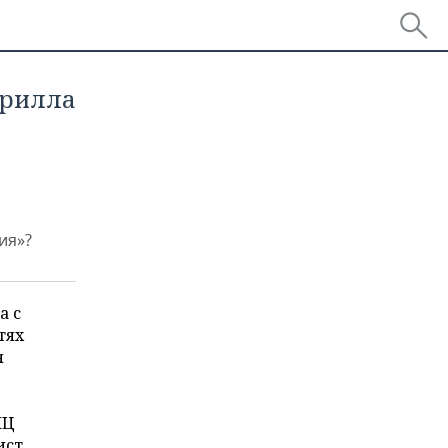
ирилла
ия»?
а с
тях
я
ПЦ
ист