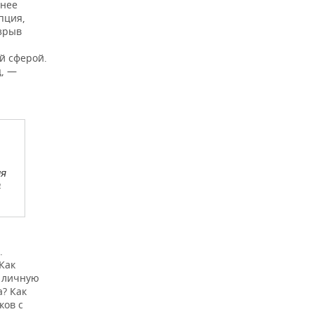
енее
пция,
зрыв
й сферой.
ц, —
ия
а
.
Как
и личную
а? Как
ков с