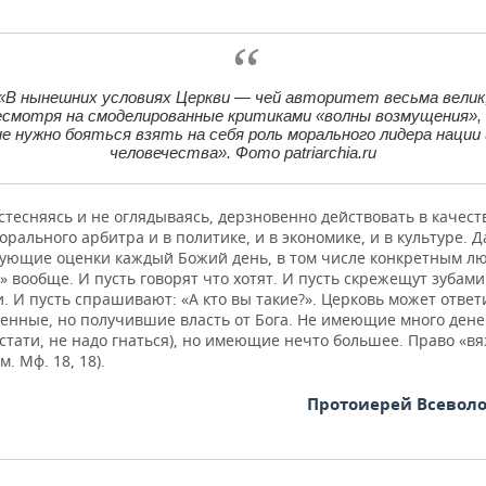
«В нынешних условиях Церкви — чей авторитет весьма велик
есмотря на смоделированные критиками «волны возмущения»,
не нужно бояться взять на себя роль морального лидера нации 
человечества». Фото patriarchia.ru
стесняясь и не оглядываясь, дерзновенно действовать в качест
рального арбитра и в политике, и в экономике, и в культуре. Д
вующие оценки каждый Божий день, в том числе конкретным лю
» вообще. И пусть говорят что хотят. И пусть скрежещут зубами
. И пусть спрашивают: «А кто вы такие?». Церковь может ответ
енные, но получившие власть от Бога. Не имеющие много денег
кстати, не надо гнаться), но имеющие нечто большее. Право «вя
м. Мф. 18, 18).
Протоиерей Всевол