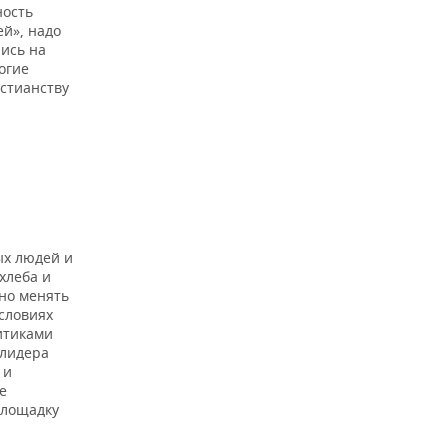
ность
ей», надо
лись на
огие
истианству
ых людей и
хлеба и
жно менять
условиях
итиками
 лидера
 и
е
площадку