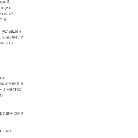
ырей,
ающих
ители?
т в
н, услышан
, задали ли
ивать).
то
ужителей в
 и жестко
й»
юридически
страх: