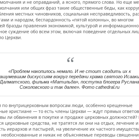
молчания и не оправданий, а ясного, прямого слова. Но еще м
молчания или общих фраз такие общественные беды, как корру
бления местных чиновников, социальная несправедливость, ра
тами и народом, беспардонность «пятой колонны», во многом
ей бразды правления экономикой, культурой и информационно
ное суждение обо всем этом, включая поведение отдельных ли
ло Церкви.
«Проблем накопилось немало. И не стоит сводить их к
ашумевшим дискуссиям вокруг передачи храма святого Исаак
Далматского, фильма «Матильда», поступка блогера Руслан
Соколовского и так далее». Фото cathedral.ru
и по внутрицерковным вопросам люди, особенно крещенные
ные христиане — то есть члены Церкви — ждут прямых ответов
вы ли обвинения в покупке и продаже церковных должностей? 
я церковные средства, не тратятся ли они на отдых, лечение 
ть иерархов и пастырей, на увеличение их частного имуществ
 необоснованные и никак не объясняемые переводы священни