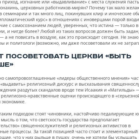
а приход, изгнание или «выдавливание» с места служения паст
монахинь, церковных работников-мирян? Почему так мало жел
в семинарии и так много лиц, покинувших клир и иноческие об
ипломатический курс» в отношениях с иноверцами порой входи
чие с самосознанием людей, уверенных, что истина — только в
ии, и нигде более? Любой из таких вопросов должен быть зада
— а не повисать в воздухе, как это происходит сегодня. Не знаю
ы и политологи (возможно, им даже посоветовали их не затраг
Т ПОСОВЕТОВАТЬ ЦЕРКВИ «БЫТЬ
ШЕ»
но самопровозглашенные «лидеры общественного мнения» час
 «выдавить» религиозный дискурс и высказывания священносл
уждения раздутых скандалов вроде тем Исаакия и «Матильды» —
 религиозно-нравственные оценки происходящего в «серьезно
 экономике.
 таким подходом стоят чиновники, настойчиво педалирующие 
мысль о том, что светскость государства предполагает
ельство» священнослужителей и религиозных активистов в
ные процессы. За такой позицией часто стоит и элементарный 
ющие, что у них рыльце в пушку, очень не хотели бы услышать