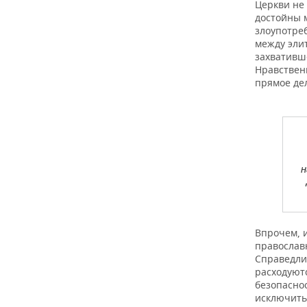
ВОДНЫЕ ВИДЫ СПОРТА
ОБРАЗОВАНИЕ
Церкви не 
достойны 
злоупотре
ХОККЕЙ С МЯЧОМ
ПРОИСШЕСТВИЯ
между эли
захвативш
Нравствен
прямое де
н
Впрочем, 
православ
Справедли
расходуютс
безопаснос
исключить