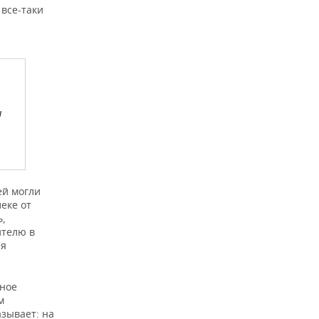
 все-таки
и
ей могли
еке от
ь,
ителю в
ря
нное
м
зывает: на