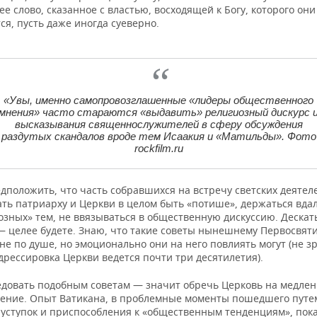
 слово, сказанное с властью, восходящей к Богу, которого они
я, пусть даже иногда суеверно.
«
Увы, именно самопровозглашенные «лидеры общественного
мнения» часто стараются «выдавить» религиозный дискурс 
высказывания священнослужителей в сферу обсуждения
раздутых скандалов вроде тем Исаакия и «Матильды». Фото
rockfilm.ru
дположить, что часть собравшихся на встречу светских деятел
ть патриарху и Церкви в целом быть «потише», держаться вдал
зных» тем, не ввязываться в общественную дискуссию. Дескат
— целее будете. Знаю, что такие советы нынешнему Первосвят
е по душе, но эмоционально они на него повлиять могут (не з
рессировка Церкви ведется почти три десятилетия).
едовать подобным советам — значит обречь Церковь на медле
шение. Опыт Ватикана, в проблемные моменты пошедшего путе
 уступок и приспособления к «общественным тенденциям», пока