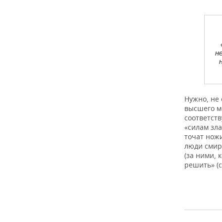
н
Нужно, не 
высшего мо
соответст
«силам зла
точат ножи
люди смир
(за ними, 
решить» (с