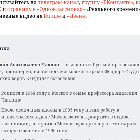
исывайтесь на
телеграм-канал
,
группу «ВКонтакте»
,
к
X
и
страницу в «Одноклассниках»
«Реального времени»
невные видео на
Rutube
и
«Дзене»
.
вка
лод Анатольевич Чаплин
— священник Русской православн
и, протоиерей; настоятель московского храма Феодора Студи
ских ворот. Кандидат богословия.
Родился в 1968 году в Москве в семье профессора Анатолия
Чаплина.
После окончания школы в 1985 году начал работу в
издательском отделе Московского патриархата в отделе
экспедиции; поступил в Московскую духовную семинарию,
которую окончил в 1990 году.