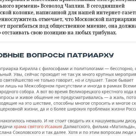
ьного времени» Всеволод Чаплин. В сегодняшней
ской колонке, написанной для нашей интернет-газет
еннослужитель отмечает, что Московской патриархии
ет прогибаться под общественное мнение, она должн
 отстаивать свою позицию на любых трибунах.
ОБНЫЕ ВОПРОСЫ ПАТРИАРХУ
атриарха Кирилла с философами и политологами — бесспорно, 
ьный. Увы, сейчас проходит не так уж много крупных мероприя
о святейшество не только говорит, но и слушает. Такое бывает
ки лишь на Межсоборном присутствии и иногда в рамках Всем
ародного собора. А вот во время Великорецкого крестного хода 
опросы и живое общение не предусматривались — а жаль, пото
одящие на это шествие, способны многое спросить и многое ск
 церковной жизни, да и о более широких проблемах жизни Росс
 накопилось немало. И не стоит сводить их к нашумевшим диск
редачи
храма святого Исаакия
Далматского, фильма «Матильда»
слана Соколовского и так далее. Хотя и по этим вопросам люди 