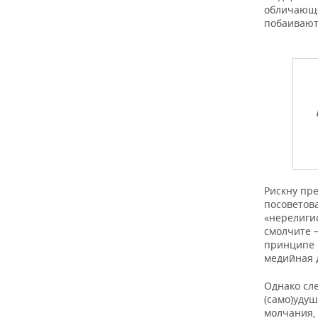
обличающее
побаиваютс
Рискну пре
посоветова
«нерелигио
смолчите 
принципе н
медийная д
Однако сл
(само)уду
молчания,