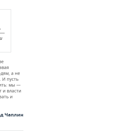
,
 —
и
ве
авая
дям, а не
. И пусть
ить: мы —
 и власти
зать и
од Чаплин