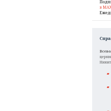
Подп
в MA
Ежед
Спра
Всево
церкв
Никит