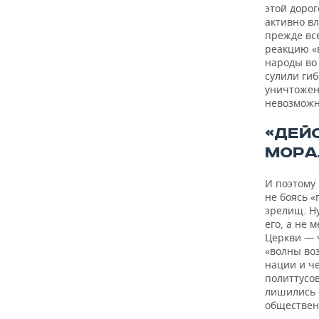
этой доро
активно вл
прежде все
реакцию «в
народы во
сулили гиб
уничтожен
невозможно
«ДЕЙ
МОРА
И поэтому
не боясь «
зрелищ. Ну
его, а не 
Церкви — 
«волны во
нации и че
политтусов
лишились 
обществен