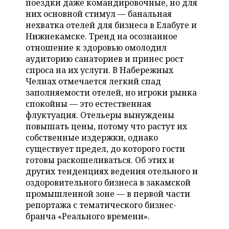
ВОДНЫЕ ВИДЫ СПОРТА
ОБРАЗОВАНИЕ
поездки даже командировочные, но для
них основной стимул — банальная
нехватка отелей для бизнеса в Елабуге и
ХОККЕЙ С МЯЧОМ
ПРОИСШЕСТВИЯ
Нижнекамске. Тренд на осознанное
отношение к здоровью омолодил
аудиторию санаториев и принес рост
спроса на их услуги. В Набережных
Челнах отмечается легкий спад
заполняемости отелей, но игроки рынка
спокойны — это естественная
флуктуация. Отельеры вынуждены
повышать цены, потому что растут их
собственные издержки, однако
существует предел, до которого гости
готовы раскошеливаться. Об этих и
других тенденциях ведения отельного и
оздоровительного бизнеса в закамской
промышленной зоне — в первой части
репортажа с тематического бизнес-
бранча «Реального времени».