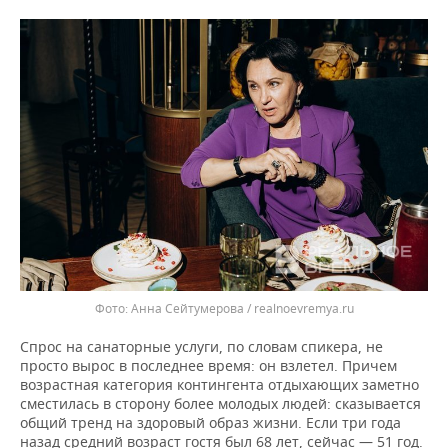
Анна Сейтумерова / realnoevremya.ru
Спрос на санаторные услуги, по словам спикера, не
просто вырос в последнее время: он взлетел. Причем
возрастная категория контингента отдыхающих заметно
сместилась в сторону более молодых людей: сказывается
общий тренд на здоровый образ жизни. Если три года
назад средний возраст гостя был 68 лет, сейчас — 51 год.