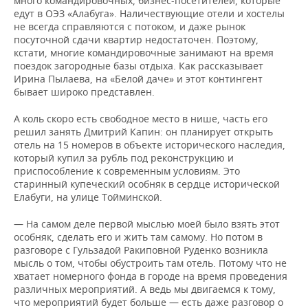
много командировочных, бизнес-посетителей, которые
едут в ОЭЗ «Алабуга». Наличествующие отели и хостелы
не всегда справляются с потоком, и даже рынок
посуточной сдачи квартир недостаточен. Поэтому,
кстати, многие командировочные занимают на время
поездок загородные базы отдыха. Как рассказывает
Ирина Пылаева, на «Белой даче» и этот контингент
бывает широко представлен.
А коль скоро есть свободное место в нише, часть его
решил занять Дмитрий Капин: он планирует открыть
отель на 15 номеров в объекте исторического наследия,
который купил за рубль под реконструкцию и
приспособление к современным условиям. Это
старинный купеческий особняк в сердце исторической
Елабуги, на улице Тойминской.
— На самом деле первой мыслью моей было взять этот
особняк, сделать его и жить там самому. Но потом в
разговоре с Гульзадой Ракиповной Руденко возникла
мысль о том, чтобы обустроить там отель. Потому что не
хватает номерного фонда в городе на время проведения
различных мероприятий. А ведь мы двигаемся к тому,
что мероприятий будет больше — есть даже разговор о