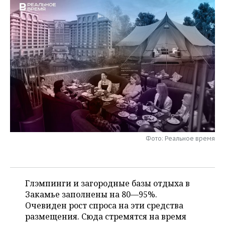
НЕФТЕХИМИЯ
РОЗНИЧНАЯ ТОРГОВЛЯ
НОВОСТИ ТЕХНОЛОГИЙ
МЕРОПРИЯТИЯ
НЕФТЬ
ТРАНСПОРТ
IT
НОВОСТИ МЕРОПРИЯТИЙ
СПОРТ
ОПК
УСЛУГИ
МЕДИА
ВЫЕЗДНАЯ РЕДАКЦИЯ
НОВОСТИ СПОРТА
ОБЩЕСТВО
ЭНЕРГЕТИКА
ТЕЛЕКОММУНИКАЦИИ
БИЗНЕС-БРАНЧИ
ФУТБОЛ
НОВОСТИ ОБЩЕСТВА
ФОТОГАЛЕРЕЯ
ONLINE-КОНФЕРЕНЦИИ
ХОККЕЙ
ВЛАСТЬ
СЮЖЕТЫ
ОТКРЫТАЯ ЛЕКЦИЯ
БАСКЕТБОЛ
ИНФРАСТРУКТУРА
СПРАВОЧНИК
Фото: Реальное время
ВОЛЕЙБОЛ
ИСТОРИЯ
СПИСОК ПЕРСОН
ПОЛНАЯ ВЕРСИЯ
КИБЕРСПОРТ
КУЛЬТУРА
СПИСОК КОМПАНИЙ
Глэмпинги и загородные базы отдыха в
Закамье заполнены на 80—95%.
ФИГУРНОЕ КАТАНИЕ
МЕДИЦИНА
Очевиден рост спроса на эти средства
размещения. Сюда стремятся на время