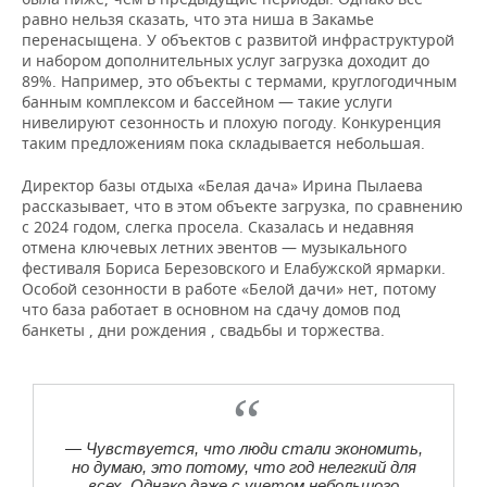
равно нельзя сказать, что эта ниша в Закамье
перенасыщена. У объектов с развитой инфраструктурой
и набором дополнительных услуг загрузка доходит до
89%. Например, это объекты с термами, круглогодичным
банным комплексом и бассейном — такие услуги
нивелируют сезонность и плохую погоду. Конкуренция
таким предложениям пока складывается небольшая.
Директор базы отдыха «Белая дача» Ирина Пылаева
рассказывает, что в этом объекте загрузка, по сравнению
с 2024 годом, слегка просела. Сказалась и недавняя
отмена ключевых летних эвентов — музыкального
фестиваля Бориса Березовского и Елабужской ярмарки.
Особой сезонности в работе «Белой дачи» нет, потому
что база работает в основном на сдачу домов под
банкеты , дни рождения , свадьбы и торжества.
— Чувствуется, что люди стали экономить,
но думаю, это потому, что год нелегкий для
всех. Однако даже с учетом небольшого