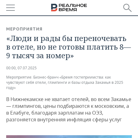
РЕГИОНЫ
МЕРОПРИЯТИЯ
«Люди и рады бы переночевать
БАШКОРТОСТАН
НОВОСТИ
в отеле, но не готовы платить 8—
ТАТАРСТАН
АНАЛИТИКА
9 тысяч за номер»
УДМУРТИЯ
НОВОСТИ АНАЛИТИКИ
ЭКОНОМИКА
00:00, 07.07.2025
Мероприятие:
Бизнес-бранч «Бремя гостеприимства: как
ДЕКЛАРАЦИИ О ДОХОДАХ
НОВОСТИ ЭКОНОМИКИ
ПРОМЫШЛЕННОСТЬ
чувствуют себя отели, глэмпинги и базы отдыха Закамья в 2025
году»
КОРОЛИ ГОСЗАКАЗА ПФО
ФИНАНСЫ
НОВОСТИ
НЕДВИЖИМОСТЬ
ПРОМЫШЛЕННОСТИ
В Нижнекамске не хватает отелей, во всем Закамье
— глэмпингов, цены подбираются к московским, а
ВУЗЫ ТАТАРСТАНА
БАНКИ
НОВОСТИ НЕДВИЖИМОСТИ
АВТО
АГРОПРОМ
в Елабуге, благодаря зарплатам на ОЭЗ,
разгоняется внутренняя инфляция сферы услуг
КОМУ ПРИНАДЛЕЖАТ
БЮДЖЕТ
НОВОСТИ АВТО
БИЗНЕС
ТОРГОВЫЕ ЦЕНТРЫ
МАШИНОСТРОЕНИЕ
ТАТАРСТАНА
ИНВЕСТИЦИИ
НОВОСТИ БИЗНЕСА
ТЕХНОЛОГИИ