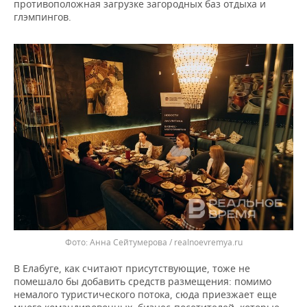
противоположная загрузке загородных баз отдыха и
глэмпингов.
Анна Сейтумерова / realnoevremya.ru
В Елабуге, как считают присутствующие, тоже не
помешало бы добавить средств размещения: помимо
немалого туристического потока, сюда приезжает еще