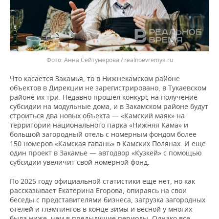
Анна Сейтумерова / realnoevremya.ru
Что касается Закамья, то в Нижнекамском районе
объектов в Дирекции не зарегистрировано, в Тукаевском
районе их три. Недавно прошел конкурс на получение
субсидии на модульные дома, и в Закамском районе будут
строиться два новых объекта — «Камский маяк» на
территории национального парка «Нижняя Кама» и
большой загородный отель с номерным фондом более
150 номеров «Камская гавань» в Камских Полянах. И еще
один проект в Закамье — автодвор «Кузкей» с помощью
субсидии увеличит свой номерной фонд.
По 2025 году официальной статистики еще нет, но как
рассказывает Екатерина Егорова, опираясь на свои
беседы с представителями бизнеса, загрузка загородных
отелей и глэмпингов в конце зимы и весной у многих
была ниже, чем в предыдущие периоды. Однако все