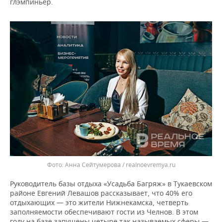
глэмпиньер.
Анна Сейтумерова / realnoevremya.ru
Руководитель базы отдыха «Усадьба Багряж» в Тукаевском
районе Евгений Левашов рассказывает, что 40% его
отдыхающих — это жители Нижнекамска, четверть
заполняемости обеспечивают гости из Челнов. В этом
году на базе запущены четыре так называемых сферы —