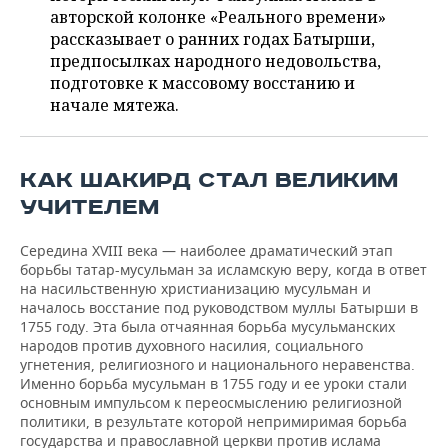
ВОДНЫЕ ВИДЫ СПОРТА
ОБРАЗОВАНИЕ
авторской колонке «Реального времени»
рассказывает о ранних годах Батырши,
ХОККЕЙ С МЯЧОМ
ПРОИСШЕСТВИЯ
предпосылках народного недовольства,
подготовке к массовому восстанию и
начале мятежа.
КАК ШАКИРД СТАЛ ВЕЛИКИМ
УЧИТЕЛЕМ
Середина XVIII века — наиболее драматический этап
борьбы татар-мусульман за исламскую веру, когда в ответ
на насильственную христианизацию мусульман и
началось восстание под руководством муллы Батырши в
1755 году. Эта была отчаянная борьба мусульманских
народов против духовного насилия, социального
угнетения, религиозного и национального неравенства.
Именно борьба мусульман в 1755 году и ее уроки стали
основным импульсом к переосмыслению религиозной
политики, в результате которой непримиримая борьба
государства и православной церкви против ислама