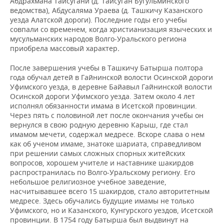
Абдрахмана Тайсугани (д. Тайсуган Бугульминского
ведомства), Абдусаляма Ураева (д. Ташкичу Казанского
уезда Алатской дороги). Последние годы его учебы
совпали со временем, когда христианизация языческих и
мусульманских народов Волго-Уральского региона
приобрела массовый характер
.
После завершения учебы в Ташкичу Батырша полтора
года обучал детей в Гайнинской волости Осинской дороги
Уфимского уезда, в деревне Байавыл Гайнинской волости
Осинской дороги Уфимского уезда. Затем около 4 лет
исполнял обязанности имама в Исетской провинции.
Через пять с половиной лет после окончания учебы он
вернулся в свою родную деревню Карыш, где стал
имамом мечети, содержал медресе. Вскоре слава о нем
как об ученом имаме, знатоке шариата, справедливом
при решении самых сложных спорных житейских
вопросов, хорошем учителе и наставнике шакирдов
распространилась по Волго-Уральскому региону. Его
небольшое религиозное учебное заведение,
насчитывавшее всего 15 шакирдов, стало авторитетным
медресе. Здесь обучались будущие имамы не только
Уфимского, но и Казанского, Кунгурского уездов, Исетской
провинции. В 1754 году Батырша был выдвинут на