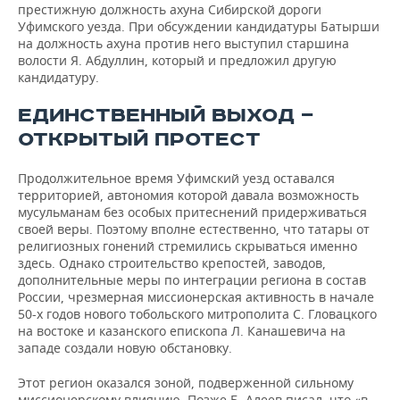
престижную должность ахуна Сибирской дороги
Уфимского уезда. При обсуждении кандидатуры Батырши
на должность ахуна против него выступил старшина
волости Я. Абдуллин, который и предложил другую
кандидатуру.
ЕДИНСТВЕННЫЙ ВЫХОД —
ОТКРЫТЫЙ ПРОТЕСТ
Продолжительное время Уфимский уезд оставался
территорией, автономия которой давала возможность
мусульманам без особых притеснений придерживаться
своей веры. Поэтому вполне естественно, что татары от
религиозных гонений стремились скрываться именно
здесь. Однако строительство крепостей, заводов,
дополнительные меры по интеграции региона в состав
России, чрезмерная миссионерская активность в начале
50-х годов нового тобольского митрополита С. Гловацкого
на востоке и казанского епископа Л. Канашевича на
западе создали новую обстановку.
Этот регион оказался зоной, подверженной сильному
миссионерскому влиянию. Позже Б. Алеев писал, что «в