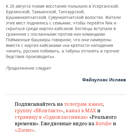
К 20 августа пламя восстания полыхало в Усерганской,
Бурзянской, Тамьянской, Тангаурской,
Бушманкипчатской, Сувункипчатской волостях. Жители
этих мест поднялись с семьями, чтобы перейти Яик и
скрыться среди киргиз-кайсаков. Беглецы вступали в
сражения с посланными против них командами.
Пойманные башкиры говорили, что они намерены
вместе с киргиз-кайсаками «на крепости нападения
чинить, русских побивать, а табуны отгонять и прочие
бедствия производить».
Продолжение следует
Файзулхак Ислаев
Подписывайтесь на
телеграм-канал
,
группу «ВКонтакте»
,
канал в MAX
и
страницу в «Одноклассниках»
«Реального
времени». Ежедневные видео на
Rutube
и
«Дзене»
.