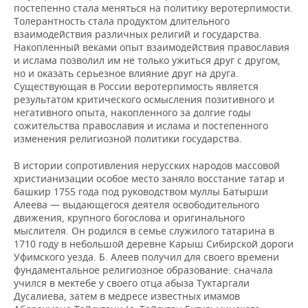
постепенно стала меняться на политику веротерпимости.
Толерантность стала продуктом длительного
взаимодействия различных религий и государства.
Накопленный веками опыт взаимодействия православия
и ислама позволил им не только ужиться друг с другом,
но и оказать серьезное влияние друг на друга.
Существующая в России веротерпимость является
результатом критического осмысления позитивного и
негативного опыта, накопленного за долгие годы
сожительства православия и ислама и постепенного
изменения религиозной политики государства.
В истории сопротивления нерусских народов массовой
христианизации особое место заняло восстание татар и
башкир 1755 года под руководством муллы Батырши
Алеева — выдающегося деятеля освободительного
движения, крупного богослова и оригинального
мыслителя. Он родился в семье служилого татарина в
1710 году в небольшой деревне Карыш Сибирской дороги
Уфимского уезда. Б. Алеев получил для своего времени
фундаментальное религиозное образование: сначала
учился в мектебе у своего отца абыза Туктаргали
Дусалиева, затем в медресе известных имамов