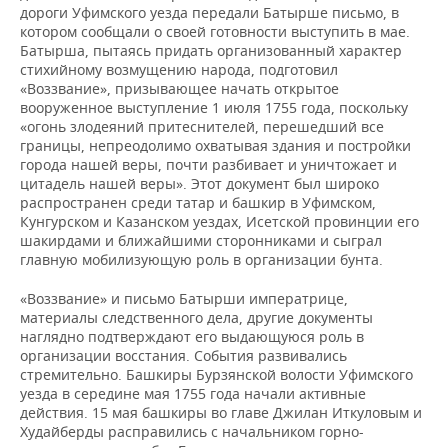
дороги Уфимского уезда передали Батырше письмо, в
котором сообщали о своей готовности выступить в мае.
Батырша, пытаясь придать организованный характер
стихийному возмущению народа, подготовил
«Воззвание», призывающее начать открытое
вооруженное выступление 1 июля 1755 года, поскольку
«огонь злодеяний притеснителей, перешедший все
границы, непреодолимо охватывая здания и постройки
города нашей веры, почти разбивает и уничтожает и
цитадель нашей веры». Этот документ был широко
распространен среди татар и башкир в Уфимском,
Кунгурском и Казанском уездах, Исетской провинции его
шакирдами и ближайшими сторонниками и сыграл
главную мобилизующую роль в организации бунта.
«Воззвание» и письмо Батырши императрице,
материалы следственного дела, другие документы
наглядно подтверждают его выдающуюся роль в
организации восстания. События развивались
стремительно. Башкиры Бурзянской волости Уфимского
уезда в середине мая 1755 года начали активные
действия. 15 мая башкиры во главе Джилан Иткуловым и
Худайберды расправились с начальником горно-