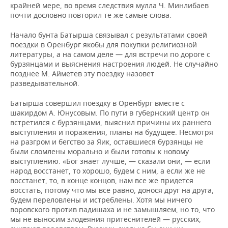
крайней мере, во время следствия мулла Ч. Минлибаев
почти дословно повторил те же самые слова.
Начало бунта Батырша связывал с результатами своей
поездки в Оренбург якобы для покупки религиозной
литературы, а на самом деле — для встречи по дороге с
бурзянцами и выяснения настроения людей. Не случайно
позднее М. Айметев эту поездку назовет
разведывательной.
Батырша совершил поездку в Оренбург вместе с
шакирдом А. Юнусовым. По пути в губернский центр он
встретился с бурзянцами, выяснил причины их раннего
выступления и поражения, планы на будущее. Несмотря
на разгром и бегство за Яик, оставшиеся бурзянцы не
были сломлены морально и были готовы к новому
выступлению. «Бог знает лучше, — сказали они, — если
народ восстанет, то хорошо, будем с ним, а если же не
восстанет, то, в конце концов, нам все же придется
восстать, потому что мы все равно, донося друг на друга,
будем переловлены и истреблены. Хотя мы ничего
воровского против падишаха и не замышляем, но то, что
мы не выносим злодеяния притеснителей — русских,