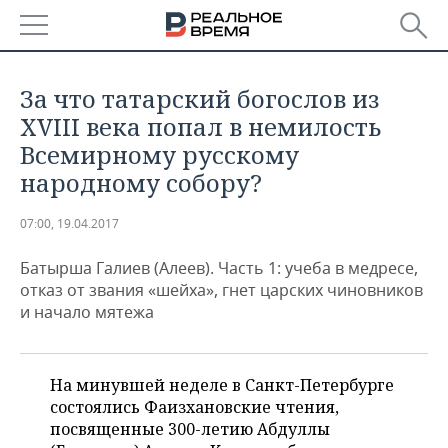
РЕГИОНЫ
За что татарский богослов из
БАШКОРТОСТАН
НОВОСТИ
XVIII века попал в немилость
Всемирному русскому
ТАТАРСТАН
АНАЛИТИКА
народному собору?
УДМУРТИЯ
НОВОСТИ АНАЛИТИКИ
ЭКОНОМИКА
07:00, 19.04.2017
ДЕКЛАРАЦИИ О ДОХОДАХ
НОВОСТИ ЭКОНОМИКИ
ПРОМЫШЛЕННОСТЬ
Батырша Галиев (Алеев). Часть 1: учеба в медресе,
отказ от звания «шейха», гнет царских чиновников
КОРОЛИ ГОСЗАКАЗА ПФО
ФИНАНСЫ
НОВОСТИ
НЕДВИЖИМОСТЬ
и начало мятежа
ПРОМЫШЛЕННОСТИ
ВУЗЫ ТАТАРСТАНА
БАНКИ
НОВОСТИ НЕДВИЖИМОСТИ
АВТО
АГРОПРОМ
На минувшей неделе в Санкт-Петербурге
КОМУ ПРИНАДЛЕЖАТ
БЮДЖЕТ
НОВОСТИ АВТО
БИЗНЕС
состоялись Фаизхановские чтения,
ТОРГОВЫЕ ЦЕНТРЫ
МАШИНОСТРОЕНИЕ
ТАТАРСТАНА
посвященные 300-летию Абдуллы
ИНВЕСТИЦИИ
НОВОСТИ БИЗНЕСА
ТЕХНОЛОГИИ