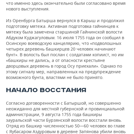
что именно здесь окончательно были согласовано время
нового выступления.
Из Оренбурга Батырша вернулся в Карыш и продолжил
подготовку мятежа. Активная подготовка гайнинцев к
мятежу была замечена старшиной Гайнинской волости
Абдуком Куджагуловым. 16 июля 1755 года он сообщил в
Осинскую воеводскую канцелярию, что «подволошных
четырех деревень башкирцев 20 человек начинают
бунт». В волость был послан с солдатами копиист, но им
«башкиры не дались, а от опасности крестьяне
дворцовых деревень в город Осу приехали». Однако по
этому сигналу мер, направленных на предупреждение
возможного бунта, властями не было принято.
НАЧАЛО ВОССТАНИЯ
Согласно договоренности с Батыршой, но совершенно
неожиданно для местной губернской и провинциальной
администрации, 9 августа 1755 года башкиры
зауральской части Бурзянской волости восстали вновь.
Отряд из башкир численностью 50—60 человек во главе
с Яубасаром Аздуровым в деревне Запянова убили вновь