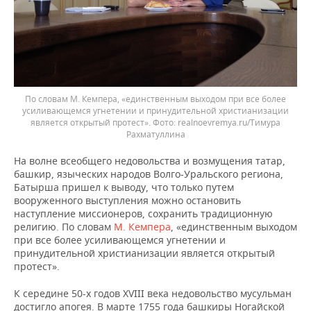
По словам М. Кемпера, «единственным выходом при все более
усиливающемся угнетении и принудительной христианизации
является открытый протест».
realnoevremya.ru/Тимура
Рахматуллина
На волне всеобщего недовольства и возмущения татар,
башкир, языческих народов Волго-Уральского региона,
Батырша пришел к выводу, что только путем
вооруженного выступления можно остановить
наступление миссионеров, сохранить традиционную
религию. По словам
М. Кемпера
, «единственным выходом
при все более усиливающемся угнетении и
принудительной христианизации является открытый
протест».
К середине 50-х годов XVIII века недовольство мусульман
достигло апогея. В марте 1755 года башкиры Ногайской