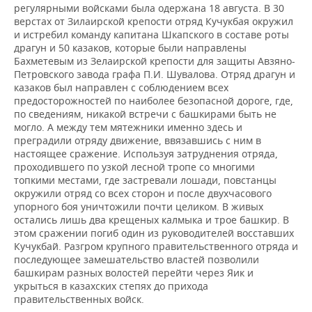
регулярными войсками была одержана 18 августа. В 30
верстах от Зилаирской крепости отряд Кучукбая окружил
и истребил команду капитана Шкапского в составе роты
драгун и 50 казаков, которые были направлены
Бахметевым из Зелаирской крепости для защиты Авзяно-
Петровского завода графа П.И. Шувалова. Отряд драгун и
казаков был направлен с соблюдением всех
предосторожностей по наиболее безопасной дороге, где,
по сведениям, никакой встречи с башкирами быть не
могло. А между тем мятежники именно здесь и
преградили отряду движение, ввязавшись с ним в
настоящее сражение. Используя затруднения отряда,
проходившего по узкой лесной тропе со многими
топкими местами, где застревали лошади, повстанцы
окружили отряд со всех сторон и после двухчасового
упорного боя уничтожили почти целиком. В живых
остались лишь два крещеных калмыка и трое башкир. В
этом сражении погиб один из руководителей восставших
Кучукбай. Разгром крупного правительственного отряда и
последующее замешательство властей позволили
башкирам разных волостей перейти через Яик и
укрыться в казахских степях до прихода
правительственных войск.