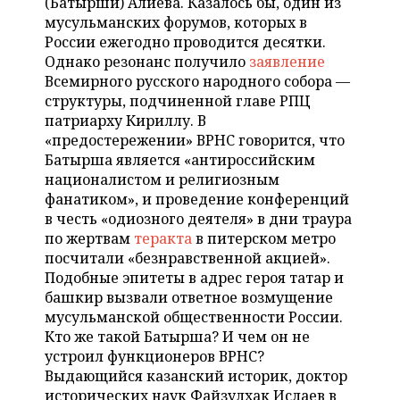
(Батырши) Алиева. Казалось бы, один из
НЕФТЕХИМИЯ
мусульманских форумов, которых в
РОЗНИЧНАЯ ТОРГОВЛЯ
НОВОСТИ ТЕХНОЛОГИЙ
МЕРОПРИЯТИЯ
России ежегодно проводится десятки.
НЕФТЬ
Однако резонанс получило
заявление
ТРАНСПОРТ
IT
НОВОСТИ МЕРОПРИЯТИЙ
СПОРТ
Всемирного русского народного собора —
ОПК
структуры, подчиненной главе РПЦ
УСЛУГИ
МЕДИА
ВЫЕЗДНАЯ РЕДАКЦИЯ
НОВОСТИ СПОРТА
ОБЩЕСТВО
патриарху Кириллу. В
ЭНЕРГЕТИКА
«предостережении» ВРНС говорится, что
ТЕЛЕКОММУНИКАЦИИ
БИЗНЕС-БРАНЧИ
ФУТБОЛ
НОВОСТИ ОБЩЕСТВА
ФОТОГАЛЕРЕЯ
Батырша является «антироссийским
националистом и религиозным
ONLINE-КОНФЕРЕНЦИИ
ХОККЕЙ
ВЛАСТЬ
СЮЖЕТЫ
фанатиком», и проведение конференций
в честь «одиозного деятеля» в дни траура
по жертвам
теракта
в питерском метро
ОТКРЫТАЯ ЛЕКЦИЯ
БАСКЕТБОЛ
ИНФРАСТРУКТУРА
СПРАВОЧНИК
посчитали «безнравственной акцией».
Подобные эпитеты в адрес героя татар и
ВОЛЕЙБОЛ
ИСТОРИЯ
СПИСОК ПЕРСОН
ПОЛНАЯ ВЕРСИЯ
башкир вызвали ответное возмущение
мусульманской общественности России.
КИБЕРСПОРТ
КУЛЬТУРА
СПИСОК КОМПАНИЙ
Кто же такой Батырша? И чем он не
устроил функционеров ВРНС?
ФИГУРНОЕ КАТАНИЕ
МЕДИЦИНА
Выдающийся казанский историк, доктор
исторических наук Файзулхак Ислаев в