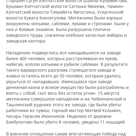
старшин Сугун-Кипчатской волости Шайлы Кулумбетова,
Бушман-Кипчатской волости Сатлыка Явкеева, Чамкин-
Кипчатской волости Тляумбета Явгостина, Усергенской
волости Кувата Кинзегулова. Мятежники были хорошо
вооружены копьями, саблями, луками и стрелами. Были у
них и боевые знамена. Была разрушена плотина
заводского пруда, сожжены хлебные запасные амбары и
заводская кантора.
Нападению подверглись все находившиеся на заводе
более 400 человек, которых расстреливали из луков,
набегая, кололи копьями и рубили саблями. В результате
такого варварского разгрома строящегося завода в
живых осталось всего до 50 человек, которым удалось
укрыться от нападавших. Имеющаяся при заводе
денежная казна и всякое имущество были разграблены и
взяты с собой, скот весь без остатка угнан. 15 августа
мятежники совершили нападения и на Чибилнинский и
Ташлинский рудники этого же завода, где были убиты
работники из чуваш, горный мастер Матвей Козьмин,
писарь Герасим Иконников. Недалеко от деревни
Бикбулатово было убито 8 человек, уведено 11 лошадей.
В военном отношении самая впечатляющая победа над