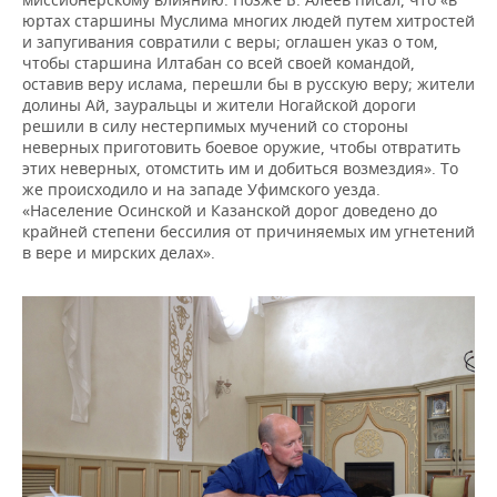
юртах старшины Муслима многих людей путем хитростей
и запугивания совратили с веры; оглашен указ о том,
чтобы старшина Илтабан со всей своей командой,
оставив веру ислама, перешли бы в русскую веру; жители
долины Ай, зауральцы и жители Ногайской дороги
решили в силу нестерпимых мучений со стороны
неверных приготовить боевое оружие, чтобы отвратить
этих неверных, отомстить им и добиться возмездия». То
же происходило и на западе Уфимского уезда.
«Население Осинской и Казанской дорог доведено до
крайней степени бессилия от причиняемых им угнетений
в вере и мирских делах».