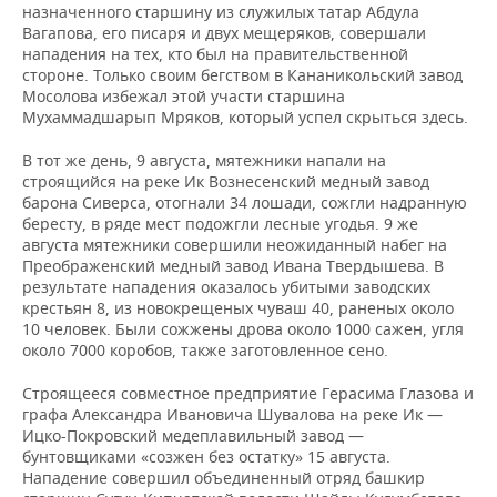
назначенного старшину из служилых татар Абдула
Вагапова, его писаря и двух мещеряков, совершали
нападения на тех, кто был на правительственной
стороне. Только своим бегством в Кананикольский завод
Мосолова избежал этой участи старшина
Мухаммадшарып Мряков, который успел скрыться здесь.
В тот же день, 9 августа, мятежники напали на
строящийся на реке Ик Вознесенский медный завод
барона Сиверса, отогнали 34 лошади, сожгли надранную
бересту, в ряде мест подожгли лесные угодья. 9 же
августа мятежники совершили неожиданный набег на
Преображенский медный завод Ивана Твердышева. В
результате нападения оказалось убитыми заводских
крестьян 8, из новокрещеных чуваш 40, раненых около
10 человек. Были сожжены дрова около 1000 сажен, угля
около 7000 коробов, также заготовленное сено.
Строящееся совместное предприятие Герасима Глазова и
графа Александра Ивановича Шувалова на реке Ик —
Ицко-Покровский медеплавильный завод —
бунтовщиками «созжен без остатку» 15 августа.
Нападение совершил объединенный отряд башкир