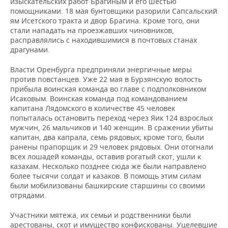
изыскательских работ Брагиным и его шестью
помощниками. 18 мая бунтовщики разорили Сапсальский
ям Исетского тракта и двор Брагина. Кроме того, они
стали нападать на проезжавших чиновников,
расправлялись с находившимися в почтовых станах
драгунами.
Власти Оренбурга предприняли энергичные меры
против повстанцев. Уже 22 мая в Бурзянскую волость
прибыла воинская команда во главе с подполковником
Исаковым. Воинская команда под командованием
капитана Лядомского в количестве 45 человек
попыталась остановить переход через Яик 124 взрослых
мужчин, 26 мальчиков и 140 женщин. В сражении убиты
капитан, два капрала, семь рядовых; кроме того, были
ранены прапорщик и 29 человек рядовых. Они отогнали
всех лошадей команды, оставив рогатый скот, ушли к
казахам. Несколько позднее сюда же были направлено
более тысячи солдат и казаков. В помощь этим силам
были мобилизованы башкирские старшины со своими
отрядами.
Участники мятежа, их семьи и родственники были
арестованы, скот и имущество конфискованы. Уцелевшие