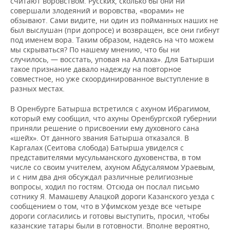
считают воровством. Русских, сколько бы они ни
совершали злодеяний и воровства, «ворами» не
обзывают. Сами видите, ни один из пойманных наших не
был выслушан (при допросе) и возвращен, все они гибнут
под именем вора. Таким образом, надеясь на что можем
мы скрываться? По нашему мнению, что бы ни
случилось, — восстать, уповая на Аллаха». Для Батырши
такое признание давало надежду на повторное
совместное, но уже скоординированное выступление в
разных местах.
В Оренбурге Батырша встретился с ахуном Ибрагимом,
который ему сообщил, что ахуны Оренбургской губернии
приняли решение о присвоении ему духовного сана
«шейх». От данного звания Батырша отказался. В
Каргалах (Сеитова слобода) Батырша увиделся с
представителями мусульманского духовенства, в том
числе со своим учителем, ахуном Абдусалямом Ураевым,
и с ним два дня обсуждал различные религиозные
вопросы, ходил по гостям. Отсюда он послал письмо
сотнику Я. Мамашеву Алацкой дороги Казанского уезда с
сообщением о том, что в Уфимском уезде все четыре
дороги согласились и готовы выступить, просил, чтобы
казанские татары были в готовности. Вполне вероятно,