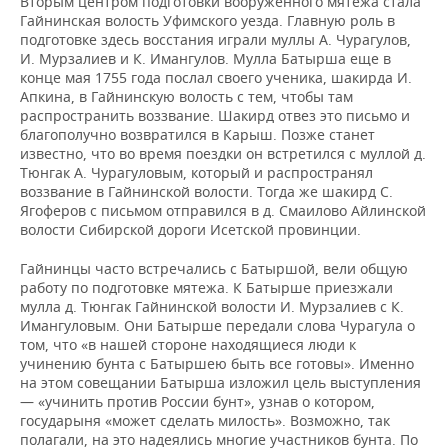
Вторым центром подготовки вооруженного мятежа стала
Гайнинская волость Уфимского уезда. Главную роль в
подготовке здесь восстания играли муллы А. Чурагулов,
И. Мурзалиев и К. Имангулов. Мулла Батырша еще в
конце мая 1755 года послал своего ученика, шакирда И.
Апкина, в Гайнинскую волость с тем, чтобы там
распространить воззвание. Шакирд отвез это письмо и
благополучно возвратился в Карыш. Позже станет
известно, что во время поездки он встретился с муллой д.
Тюнгак А. Чурагуловым, который и распространял
воззвание в Гайнинской волости. Тогда же шакирд С.
Ягоферов с письмом отправился в д. Смаилово Айлинской
волости Сибирской дороги Исетской провинции.
Гайнинцы часто встречались с Батыршой, вели общую
работу по подготовке мятежа. К Батырше приезжали
мулла д. Тюнгак Гайнинской волости И. Мурзалиев с К.
Имангуловым. Они Батырше передали слова Чурагула о
том, что «в нашей стороне находящиеся люди к
учинению бунта с Батыршею быть все готовы». Именно
на этом совещании Батырша изложил цель выступления
— «учинить против России бунт», узнав о котором,
государыня «может сделать милость». Возможно, так
полагали, на это надеялись многие участников бунта. По