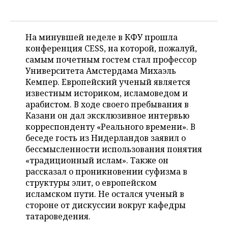
ВОДНЫЕ ВИДЫ СПОРТА
ОБРАЗОВАНИЕ
ХОККЕЙ С МЯЧОМ
ПРОИСШЕСТВИЯ
На минувшей неделе в КФУ прошла
конференция CESS, на которой, пожалуй,
самым почетным гостем стал профессор
Университета Амстердама Михаэль
Кемпер. Европейский ученый является
известным историком, исламоведом и
арабистом. В ходе своего пребывания в
Казани он дал эксклюзивное интервью
корреспонденту «Реального времени». В
беседе гость из Нидерландов заявил о
бессмысленности использования понятия
«традиционный ислам». Также он
рассказал о проникновении суфизма в
структуры элит, о европейском
исламском пути. Не остался ученый в
стороне от дискуссии вокруг кафедры
татароведения.