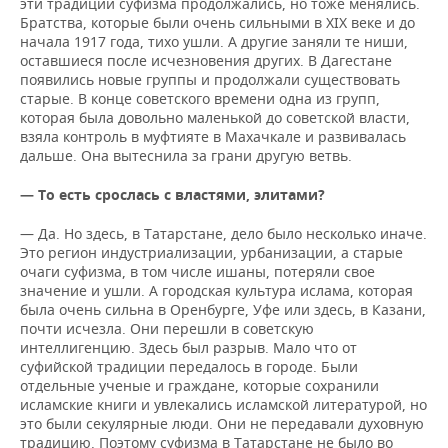
эти традиции суфизма продолжались, но тоже менялись.
Братства, которые были очень сильными в XIX веке и до
начала 1917 года, тихо ушли. А другие заняли те ниши,
оставшиеся после исчезновения других. В Дагестане
появились новые группы и продолжали существовать
старые. В конце советского времени одна из групп,
которая была довольно маленькой до советской власти,
взяла контроль в муфтияте в Махачкале и развивалась
дальше. Она вытеснила за грани другую ветвь.
— То есть срослась с властями, элитами?
— Да. Но здесь, в Татарстане, дело было несколько иначе.
Это регион индустриализации, урбанизации, а старые
очаги суфизма, в том числе ишаны, потеряли свое
значение и ушли. А городская культура ислама, которая
была очень сильна в Оренбурге, Уфе или здесь, в Казани,
почти исчезла. Они перешли в советскую
интеллигенцию. Здесь был разрыв. Мало что от
суфийской традиции передалось в городе. Были
отдельные ученые и граждане, которые сохранили
исламские книги и увлекались исламской литературой, но
это были секулярные люди. Они не передавали духовную
традицию. Поэтому суфизма в Татарстане не было во