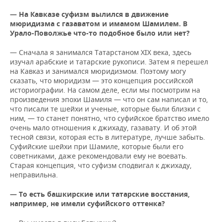
— На Кавказе суфизм вылился в движение
мюридизма с газаватом и имамом Шамилем. В
Урало-Поволжье что-то подобное было или нет?
— Сначала я занимался Татарстаном XIX века, здесь
изучал арабские и татарские рукописи. Затем я перешел
на Кавказ и занимался мюридизмом. Поэтому могу
сказать, что мюридизм — это концепция российской
историографии. На самом деле, если мы посмотрим на
произведения эпохи Шамиля — что он сам написал и то,
что писали те шейхи и ученые, которые были близки с
ним, — то станет понятно, что суфийское братство имело
очень мало отношения к джихаду, газавату. И об этой
тесной связи, которая есть в литературе, лучше забыть.
Суфийские шейхи при Шамиле, которые были его
советниками, даже рекомендовали ему не воевать.
Старая концепция, что суфизм сподвигал к джихаду,
неправильна.
— То есть башкирские или татарские восстания,
например, не имели суфийского оттенка?