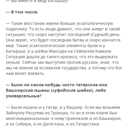
— Вы имеете в виду Батыршу?
— В том числе.
— Такие восстания имели больше эсхатологическую
подоплеку. То есть люди думают, что они живут в такой
ситуации, что скоро наступит последний (Судный) день.
Они верят, что будет последняя битва и скоро кончится
мир. Такие эсхатологические элементы были и у
Батырши, и у шейха Мансура на Северном Кавказе.
Ситуация дошла до такого кризиса, что это выдержать
нельзя. Сейчас мы выступим против русских, зная, что
мы не воюем за исламское государство, а потому что Бог
нам велит воевать.
— Были ли какие-нибудь чисто татарские или
башкирские ишаны (суфийские шейхи), либо
универсальные?
— Были ишаны и у татар, и у башкир. Если мы возьмем
Зайнуллу Расулева из Троицка, то он в этом плане был
многонациональным: к нему приезжали и из Башкирии,
и из Сибири, и из Дагестана, и из Татарстана.