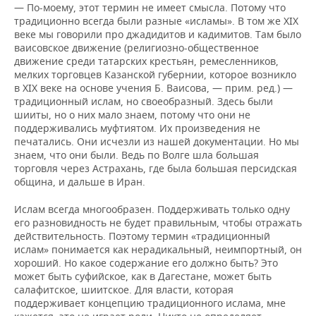
— По-моему, этот термин не имеет смысла. Потому что
традиционно всегда были разные «исламы». В том же XIX
веке мы говорили про джадидитов и кадимитов. Там было
ваисовское движение (религиозно-общественное
движение среди татарских крестьян, ремесленников,
мелких торговцев Казанской губернии, которое возникло
в XIX веке на основе учения Б. Ваисова, — прим. ред.) —
традиционный ислам, но своеобразный. Здесь были
шииты, но о них мало знаем, потому что они не
поддерживались муфтиятом. Их произведения не
печатались. Они исчезли из нашей документации. Но мы
знаем, что они были. Ведь по Волге шла большая
торговля через Астрахань, где была большая персидская
община, и дальше в Иран.
Ислам всегда многообразен. Поддерживать только одну
его разновидность не будет правильным, чтобы отражать
действительность. Поэтому термин «традиционный
ислам» понимается как нерадикальный, неимпортный, он
хороший. Но какое содержание его должно быть? Это
может быть суфийское, как в Дагестане, может быть
салафитское, шиитское. Для власти, которая
поддерживает концепцию традиционного ислама, мне