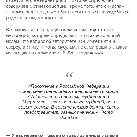
кажется, это не играет роли. Никто не определяет
содержание этой концепции, кроме того, что он (ислам,
— прим. ред.) не должен быть негативным, враждебным,
радикальным, импортным.
Вся дискуссия о традиционном исламе идет от тех
инстанций, которые определяют, что такое хороший
ислам. Это вопрос об авторитете. Он может идти и
сверху, и снизу — когда мусульмане сами решают, какой
ислам для них приемлемый. Вот это дилемма.
«Положение в Российской Федерации
совершенно иное. Здесь традиционно с конца
XVIII века есть система муфтиятов.
Муфтият — это не только муфтий, но и
совет улемов. В совете улемов должны быть
представители разных течений». Фото
dumrt.ru
— У нас нередко, говоря о традиционном исламе,