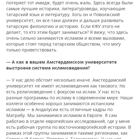
потеряет тот имидж, будет очень жаль. Здесь всегда были
самые лучшие историки, литературоведы, изучающие
татарский язык и литературу. Хоть он и Поволжский
университет, он все-таки должен и дальше развивать
татарскую филологию и историю. Если КФУ этого не
делает, то кто этим будет заниматься? Я вижу, что здесь
очень сильно занимаются исламом и всеми вызовами,
которые стоят перед татарским обществом, что могу
только приветствовать.
— А как в вашем Амстердамском университете
выстроена система исламоведения?
— У нас дело обстоит несколько иначе. Амстердамский
университет не имеет исламоведения как такового. Но
есть религиоведение с фокусом на ислам. У нас есть
разные программы по исламу в современном мире. Наши
коллеги особенно хорошо занимаются испанским
исламом — в Андалусии есть отличные кадры по
Магрибу. Мы занимаемся исламом в Европе. Я сам
работаю в отделе европейских исследований, где у меня
есть рабочая группа по восточноевропейской истории. В
рамках этой группы занимаемся такими регионами, как
Северный Кавказ, Поволжье, Таджикистан. У нас нет