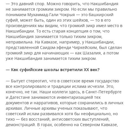
— Это давний спор. Можно говорить, что Накшибандия
не занимается громким зикром. Но если мы правильно
понимаем Мухаммад-Гали Чокрыя — это башкирский
суфий, может быть, один из этих шейхов, — то в его
произведениях мы видим, что громкий зикр имел место в
Накшибандии. То есть старая концепция о том, что
Накшибандия занимается только тихим зикром,
неправильна. На Кавказе, например, у Накшибандии,
представленной Саидом-эфенди Чиркейским, был сделан
громкий зикр для начинающих — как Шазалия, а потом
уже Накшибандия занимается тихим зикром.
— Как суфийские школы встретили
XX век?
— Бытует стереотип, что в советское время государство
все контролировало и традиции ислама исчезли. Это,
конечно, не так. Наши коллеги здесь, в Санкт-Петербурге
и Дагестане занимаются инвентаризацией тех
документов и нарративов, которые сохранились в личных
архивах. Личные архивы ученых показывают, что
советский ислам развивался хотя бы неофициально, но
тихо — без восстаний, антисоветских выступлений,
демонстраций. В горах, особенно на Северном Кавказе,