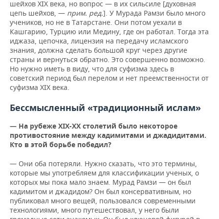
шейхов XIX века, но вопрос — в их сильсиле [духовная
цепь шейхов, —
прим. ред.
]. У Мурада Рамзи было много
учеников, но не в Татарстане. Они потом уехали в
Кашгарию, Турцию или Медину, где он работал. Тогда эта
иджаза, цепочка, лицензия на передачу исламского
знания, должна сделать большой круг через другие
страны и вернуться обратно. Это совершенно возможно.
Но нужно иметь в виду, что для суфизма здесь в
советский период был перелом и нет преемственности от
суфизма XIX века.
Бессмысленный «традиционный ислам»
— На рубеже
XIX-
XX столетий было некоторое
противостояние между кадимитами и джадидитами.
Кто в этой борьбе победил?
— Они оба потеряли. Нужно сказать, что это термины,
которые мы употребляем для классификации ученых, о
которых мы пока мало знаем. Мурад Рамзи — он был
кадимитом и джадидом? Он был консервативным, но
публиковал много вещей, пользовался современными
технологиями, много путешествовал, у него были