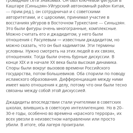
громадные сети знакомых. Он был ключевой фигурой в
Кашгаре (Синьцзян-Уйгурский автономный район Китая,
прим.ред.), он сотрудничал и с советскими
—
авторитетами, и с царскими, принимал участие в
восстаниях уйгуров в Восточном Туркестане
Синьцзян.
—
Это были фигуры очень многогранные, комплексные.
Можно считать его и джадидитом, у него были
отношения с Расулевым — известным джадидитом, но
можно сказать, что он был кадимитом. Эти термины
условны. Нужно смотреть на этих людей в их связях,
отношениях. Тогда были очень бурные дискуссии. В
конце XIX и в начале XX века была высокая динамика.
Споры были вокруг вызовов времени Российского
государства, потом большевиков. Оба спорили по поводу
исламского образования. Дифференциация между ними
имеет мало отношения к делу, потому что они были тесно
связаны между собой этой дискуссией.
Джадидиты впоследствии стали учителями в советских
школах, влившись в советскую интеллигенцию. Но в 20
–
30-е годы, особенно во времена «красного террора», их
всех увезли в неизвестном направлении или просто
убили. В итоге, оба лагеря проиграли.