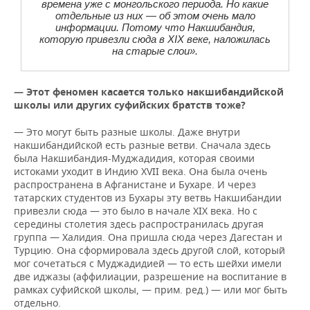
времена уже с монгольского периода. Но какие
отдельные из них — об этом очень мало
информации. Потому что Накшибандия,
которую привезли сюда в XIX веке, наложилась
на старые слои»
.
— Этот феномен касается только накшибандийской
школы или других суфийских братств тоже?
— Это могут быть разные школы. Даже внутри
накшибандийской есть разные ветви. Сначала здесь
была Накшибандия-Муджадидия, которая своими
истоками уходит в Индию XVII века. Она была очень
распространена в Афганистане и Бухаре. И через
татарских студентов из Бухары эту ветвь Накшибандии
привезли сюда — это было в начале XIX века. Но с
середины столетия здесь распространилась другая
группа — Халидия. Она пришла сюда через Дагестан и
Турцию. Она сформировала здесь другой слой, который
мог сочетаться с Муджадидией — то есть шейхи имели
две иджазы (аффилиации, разрешение на воспитание в
рамках суфийской школы, — прим. ред.) — или мог быть
отдельно.