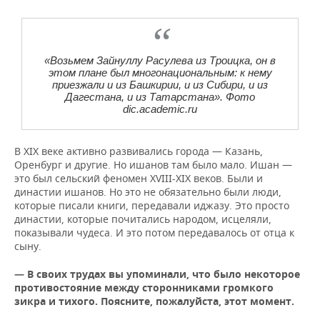
«Возьмем Зайнуллу Расулева из Троицка, он в
этом плане был многонациональным: к нему
приезжали и из Башкирии, и из Сибири, и из
Дагестана, и из Татарстана». Фото
dic.academic.ru
В XIX веке активно развивались города — Казань,
Оренбург и другие. Но ишанов там было мало. Ишан —
это был сельский феномен XVIII-XIX веков. Были и
династии ишанов. Но это не обязательно были люди,
которые писали книги, передавали иджазу. Это просто
династии, которые почитались народом, исцеляли,
показывали чудеса. И это потом передавалось от отца к
сыну.
— В своих трудах вы упоминали, что было некоторое
противостояние между сторонниками громкого
зикра и тихого. Поясните, пожалуйста, этот момент.