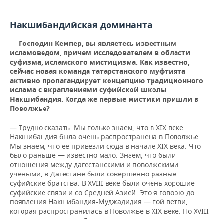
Накшибандийская доминанта
— Господин Кемпер, вы являетесь известным
исламоведом, причем исследователем в области
суфизма, исламского мистицизма. Как известно,
сейчас новая команда татарстанского муфтията
активно пропагандирует концепцию традиционного
ислама с вкраплениями суфийской школы
Накшибандия. К
огда же первые мистики пришли в
Поволжье?
— Трудно сказать. Мы только знаем, что в XIX веке
Накшибандия была очень распространена в Поволжье.
Мы знаем, что ее привезли сюда в начале XIX века. Что
было раньше — известно мало. Знаем, что были
отношения между дагестанскими и поволжскими
учеными, в Дагестане были совершенно разные
суфийские братства. В XVIII веке были очень хорошие
суфийские связи и со Средней Азией. Это я говорю до
появления Накшибандия-Муджадидия — той ветви,
которая распространилась в Поволжье в XIX веке. Но XVIII