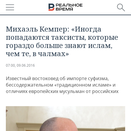
РЕГИОНЫ
Михаэль Кемпер: «Иногда
БАШКОРТОСТАН
НОВОСТИ
попадаются таксисты, которые
гораздо больше знают ислам,
ТАТАРСТАН
АНАЛИТИКА
чем те, в чалмах»
УДМУРТИЯ
НОВОСТИ АНАЛИТИКИ
ЭКОНОМИКА
07:00, 09.06.2016
ДЕКЛАРАЦИИ О ДОХОДАХ
НОВОСТИ ЭКОНОМИКИ
ПРОМЫШЛЕННОСТЬ
Известный востоковед об импорте суфизма,
бессодержательном «традиционном исламе» и
КОРОЛИ ГОСЗАКАЗА ПФО
ФИНАНСЫ
НОВОСТИ
НЕДВИЖИМОСТЬ
отличиях европейских мусульман от российских
ПРОМЫШЛЕННОСТИ
ВУЗЫ ТАТАРСТАНА
БАНКИ
НОВОСТИ НЕДВИЖИМОСТИ
АВТО
АГРОПРОМ
КОМУ ПРИНАДЛЕЖАТ
БЮДЖЕТ
НОВОСТИ АВТО
БИЗНЕС
ТОРГОВЫЕ ЦЕНТРЫ
МАШИНОСТРОЕНИЕ
ТАТАРСТАНА
ИНВЕСТИЦИИ
НОВОСТИ БИЗНЕСА
ТЕХНОЛОГИИ