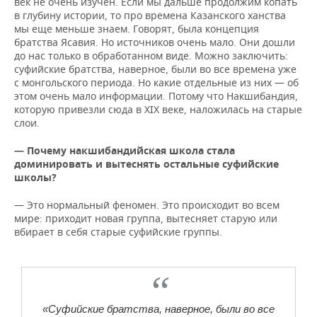
век не очень изучен. Если мы дальше продолжим копать
в глубину истории, то про времена Казанского ханства
мы еще меньше знаем. Говорят, была концепция
братства Ясавия. Но источников очень мало. Они дошли
до нас только в обработанном виде. Можно заключить:
суфийские братства, наверное, были во все времена уже
с монгольского периода. Но какие отдельные из них — об
этом очень мало информации. Потому что Накшибандия,
которую привезли сюда в XIX веке, наложилась на старые
слои.
— Почему накшибандийская школа стала
доминировать и вытеснять остальные суфийские
школы?
— Это нормальный феномен. Это происходит во всем
мире: приходит новая группа, вытесняет старую или
вбирает в себя старые суфийские группы.
«Суфийские братства, наверное, были во все