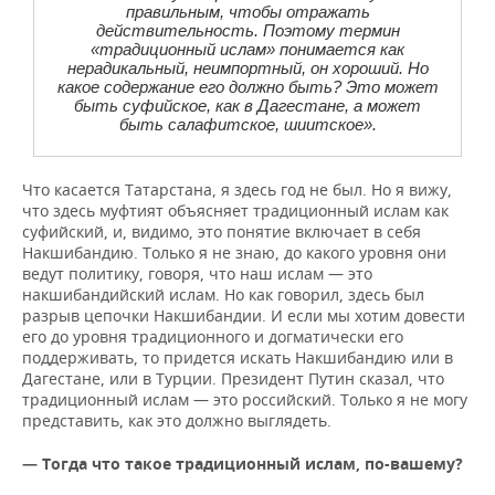
правильным, чтобы отражать
действительность. Поэтому термин
«традиционный ислам» понимается как
нерадикальный, неимпортный, он хороший. Но
какое содержание его должно быть? Это может
быть суфийское, как в Дагестане, а может
быть салафитское, шиитское
»
.
Что касается Татарстана, я здесь год не был. Но я вижу,
что здесь муфтият объясняет традиционный ислам как
суфийский, и, видимо, это понятие включает в себя
Накшибандию. Только я не знаю, до какого уровня они
ведут политику, говоря, что наш ислам — это
накшибандийский ислам. Но как говорил, здесь был
разрыв цепочки Накшибандии. И если мы хотим довести
его до уровня традиционного и догматически его
поддерживать, то придется искать Накшибандию или в
Дагестане, или в Турции. Президент Путин сказал, что
традиционный ислам — это российский. Только я не могу
представить, как это должно выглядеть.
— Тогда что такое традиционный ислам, по-вашему?