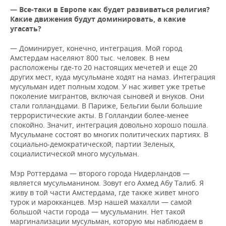
— Все-таки в Европе как будет развиваться религия?
Какие движения будут доминировать, а какие
угасать?
— Доминирует, конечно, интеграция. Мой город
Амстердам населяют 800 тыс. человек. В нем
расположены где-то 20 настоящих мечетей и еще 20
других мест, куда мусульмане ходят на намаз. Интеграция
мусульман идет полным ходом. У нас живет уже третье
поколение мигрантов, включая сыновей и внуков. Они
стали голландцами. В Париже, Бельгии были большие
террористические акты. В Голландии более-менее
спокойно. Значит, интеграция довольно хорошо пошла.
Мусульмане состоят во многих политических партиях. В
социально-демократической, партии Зеленых,
социалистической много мусульман.
Мэр Роттердама — второго города Нидерландов —
является мусульманином. Зовут его Ахмед Абу Талиб. Я
живу в той части Амстердама, где также живет много
турок и марокканцев. Мэр нашей махалли — самой
большой части города — мусульманин. Нет такой
маргинализации мусульман, которую мы наблюдаем в