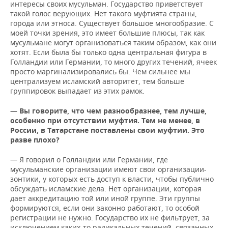
интересы своих мусульман. Государство приветствует
такой голос верующих. Нет такого муфтията страны,
города или этноса. Существует большое многообразие. С
моей точки зрения, это имеет большие плюсы, так как
мусульмане могут организоваться таким образом, как они
хотят. Если была бы только одна центральная фигура в
Голландии или Германии, то много других течений, ячеек
просто маргинализировались бы. Чем сильнее мы
централизуем исламский авторитет, тем больше
группировок выпадает из этих рамок.
— Вы говорите, что чем разнообразнее, тем лучше,
особенно при отсутствии муфтия. Тем не менее, в
России, в Татарстане поставлены свои муфтии. Это
разве плохо?
— Я говорил о Голландии или Германии, где
мусульманские организации имеют свои организации-
зонтики, у которых есть доступ к власти, чтобы публично
обсуждать исламские дела. Нет организации, которая
дает аккредитацию той или иной группе. Эти группы
формируются, если они законно работают, то особой
регистрации не нужно. Государство их не фильтрует, за
исключением каких-то радикальных течений, связанных