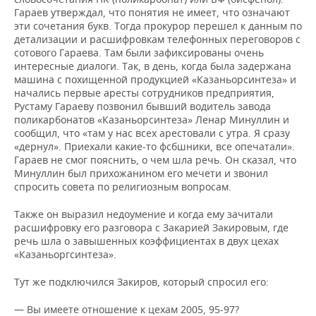
Гараев утверждал, что понятия не имеет, что означают
эти сочетания букв. Тогда прокурор перешел к данным по
детализации и расшифровкам телефонных переговоров с
сотового Гараева. Там были зафиксированы очень
интересные диалоги. Так, в день, когда была задержана
машина с похищенной продукцией «Казаньорсинтеза» и
начались первые аресты сотрудников предприятия,
Рустаму Гараеву позвонил бывший водитель завода
поликарбонатов «Казаньорсинтеза» Ленар Минуллин и
сообщил, что «там у нас всех арестовали с утра. Я сразу
«дернул». Приехали какие-то фсбшники, все опечатали».
Гараев не смог пояснить, о чем шла речь. Он сказал, что
Минуллин был прихожанином его мечети и звонил
спросить совета по религиозным вопросам.
Также он выразил недоумение и когда ему зачитали
расшифровку его разговора с Закарией Закировым, где
речь шла о завышенных коэффициентах в двух цехах
«Казаньоргсинтеза».
Тут же подключился Закиров, который спросил его:
— Вы имеете отношение к цехам 2005, 95-97?