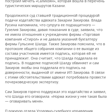
ВОДНЫЕ ВИДЫ СПОРТА
ОБРАЗОВАНИЕ
построил мечеть «Салихзян», которая вошла в перечень
туристических маршрутов Казани.
ХОККЕЙ С МЯЧОМ
ПРОИСШЕСТВИЯ
Продолжился суд ставшей традиционной процедурой
подачи ходатайства адвоката Закарии Закирова. Влада
Русина напомнила, что супруга ее подзащитного —
Гузелия Закирова, давая показания в суде, заявила, что
не имела отношения к учреждению фирмы «Торговая
компания «Стирол» и не давала указаний бухгалтеру
фирмы Гульсине Шалда. Также Закирова пояснила, что в
протоколе общего собрания компании о ее выходе из
состава участников имеется подпись, которая ей не
принадлежит. Она считает, что Шалда подделала ее
подпись. В подделке подписей Шалду обвиняет и сам
Закиров: якобы она подделала его подпись на
доверенности, выданной от имени ИП Закирова. В связи
с этими обстоятельствами адвокат потребовала провести
почерковедческую экспертизу.
Сам Закиров горячо поддержал это ходатайство и заявил,
что Шалда его оговорила: «Норма жизни у нее такая была
— оговаривать меня».
П рокурор отдела Уголовно-судебного управления