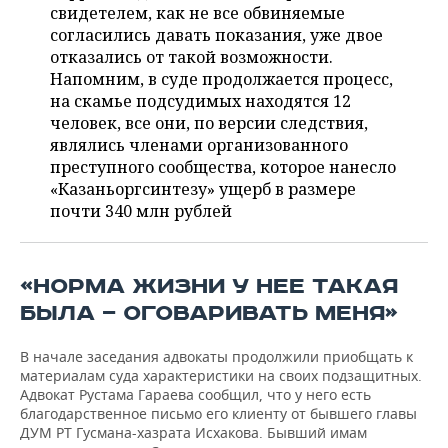
НЕФТЕХИМИЯ
свидетелем, как не все обвиняемые
согласились давать показания, уже двое
РОЗНИЧНАЯ ТОРГОВЛЯ
НОВОСТИ ТЕХНОЛОГИЙ
МЕРОПРИЯТИЯ
НЕФТЬ
отказались от такой возможности.
Напомним, в суде продолжается процесс,
ТРАНСПОРТ
IT
НОВОСТИ МЕРОПРИЯТИЙ
СПОРТ
ОПК
на скамье подсудимых находятся 12
человек, все они, по версии следствия,
УСЛУГИ
МЕДИА
ВЫЕЗДНАЯ РЕДАКЦИЯ
НОВОСТИ СПОРТА
ОБЩЕСТВО
ЭНЕРГЕТИКА
являлись членами организованного
преступного сообщества, которое нанесло
ТЕЛЕКОММУНИКАЦИИ
БИЗНЕС-БРАНЧИ
ФУТБОЛ
НОВОСТИ ОБЩЕСТВА
ФОТОГАЛЕРЕЯ
«Казаньоргсинтезу» ущерб в размере
почти 340 млн рублей
ONLINE-КОНФЕРЕНЦИИ
ХОККЕЙ
ВЛАСТЬ
СЮЖЕТЫ
ОТКРЫТАЯ ЛЕКЦИЯ
БАСКЕТБОЛ
ИНФРАСТРУКТУРА
СПРАВОЧНИК
«НОРМА ЖИЗНИ У НЕЕ ТАКАЯ
БЫЛА — ОГОВАРИВАТЬ МЕНЯ»
ВОЛЕЙБОЛ
ИСТОРИЯ
СПИСОК ПЕРСОН
ПОЛНАЯ ВЕРСИЯ
В начале заседания адвокаты продолжили приобщать к
КИБЕРСПОРТ
КУЛЬТУРА
СПИСОК КОМПАНИЙ
материалам суда характеристики на своих подзащитных.
Адвокат Рустама Гараева сообщил, что у него есть
ФИГУРНОЕ КАТАНИЕ
МЕДИЦИНА
благодарственное письмо его клиенту от бывшего главы
ДУМ РТ Гусмана-хазрата Исхакова. Бывший имам