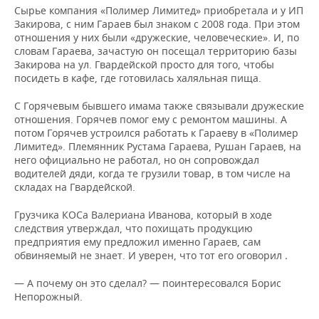
Сырье компания «Полимер Лимитед» приобретала и у ИП
Закирова, с ним Гараев был знаком с 2008 года. При этом
отношения у них были «дружеские, человеческие». И, по
словам Гараева, зачастую он посещал территорию базы
Закирова на ул. Гвардейской просто для того, чтобы
посидеть в кафе, где готовилась халяльная пища.
С Горячевым бывшего имама также связывали дружеские
отношения. Горячев помог ему с ремонтом машины. А
потом Горячев устроился работать к Гараеву в «Полимер
Лимитед». Племянник Рустама Гараева, Рушан Гараев, на
него официально не работал, но он сопровождал
водителей дяди, когда те грузили товар, в том числе на
складах на Гвардейской.
Грузчика КОСа Валериана Иванова, который в ходе
следствия утверждал, что похищать продукцию
предприятия ему предложил именно Гараев, сам
обвиняемый не знает. И уверен, что тот его оговорил
.
— А почему он это сделал? — поинтересовался Борис
Непорожный.