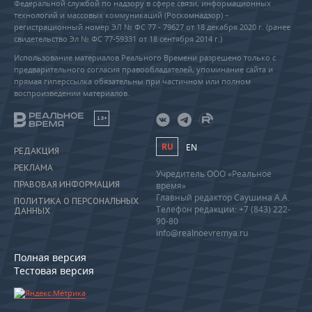
Федеральной службой по надзору в сфере связи, информационных
технологий и массовых коммуникаций (Роскомнадзор) –
регистрационный номер ЭЛ № ФС 77 - 79627 от 18 декабря 2020 г. (ранее
свидетельство Эл № ФС 77-59331 от 18 сентября 2014 г.)
Использование материалов Реального Времени разрешено только с
предварительного согласия правообладателей, упоминание сайта и
прямая гиперссылка обязательны при частичном или полном
воспроизведении материалов.
18+
RU
EN
РЕДАКЦИЯ
РЕКЛАМА
Учредитель ООО «Реальное
ПРАВОВАЯ ИНФОРМАЦИЯ
время»
Главный редактор Саушина А.А.
ПОЛИТИКА О ПЕРСОНАЛЬНЫХ
Телефон редакции: +7 (843) 222-
ДАННЫХ
90-80
info@realnoevremya.ru
Полная версия
Тестовая версия