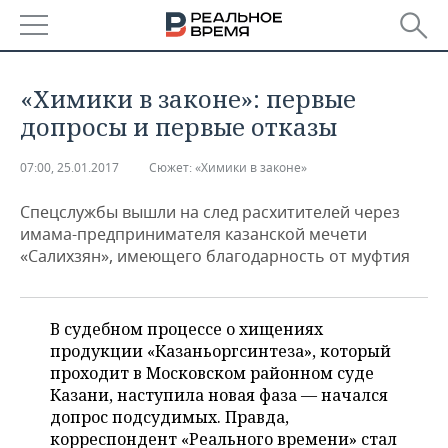
РЕГИОНЫ
«Химики в законе»: первые
БАШКОРТОСТАН
НОВОСТИ
допросы и первые отказы
ТАТАРСТАН
АНАЛИТИКА
07:00, 25.01.2017
Сюжет:
«Химики в законе»
УДМУРТИЯ
НОВОСТИ АНАЛИТИКИ
ЭКОНОМИКА
Спецслужбы вышли на след расхитителей через
имама-предпринимателя казанской мечети
«Салихзян», имеющего благодарность от муфтия
ДЕКЛАРАЦИИ О ДОХОДАХ
НОВОСТИ ЭКОНОМИКИ
ПРОМЫШЛЕННОСТЬ
КОРОЛИ ГОСЗАКАЗА ПФО
ФИНАНСЫ
НОВОСТИ
НЕДВИЖИМОСТЬ
ПРОМЫШЛЕННОСТИ
В судебном процессе о хищениях
ВУЗЫ ТАТАРСТАНА
БАНКИ
НОВОСТИ НЕДВИЖИМОСТИ
АВТО
продукции «Казаньоргсинтеза», который
АГРОПРОМ
проходит в Московском районном суде
КОМУ ПРИНАДЛЕЖАТ
БЮДЖЕТ
НОВОСТИ АВТО
БИЗНЕС
Казани, наступила новая фаза — начался
ТОРГОВЫЕ ЦЕНТРЫ
МАШИНОСТРОЕНИЕ
допрос подсудимых. Правда,
ТАТАРСТАНА
корреспондент «Реального времени» стал
ИНВЕСТИЦИИ
НОВОСТИ БИЗНЕСА
ТЕХНОЛОГИИ