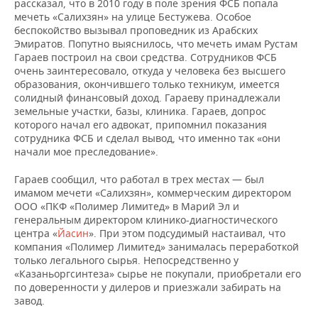
рассказал, что в 2010 году в поле зрения ФСБ попала
мечеть «Салихзян» на улице Бестужева. Особое
беспокойство вызывал проповедник из Арабских
Эмиратов. Попутно выяснилось, что мечеть имам Рустам
Гараев построил на свои средства. Сотрудников ФСБ
очень заинтересовало, откуда у человека без высшего
образования, окончившего только техникум, имеется
солидный финансовый доход. Гараеву принадлежали
земельные участки, базы, клиника. Гараев, допрос
которого начал его адвокат, припомнил показания
сотрудника ФСБ и сделал вывод, что именно так «они
начали мое преследование».
Гараев сообщил, что работал в трех местах — был
имамом мечети «Салихзян», коммерческим директором
ООО «ПКФ «Полимер Лимитед» в Марий Эл и
генеральным директором клинико-диагностического
центра «
Йасин
». При этом подсудимый настаивал, что
компания «Полимер Лимитед» занималась переработкой
только легального сырья. Непосредственно у
«Казаньоргсинтеза» сырье не покупали, приобретали его
по доверенности у дилеров и приезжали забирать на
завод.