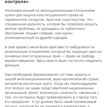
ВОДНЫЕ ВИДЫ СПОРТА
ОБРАЗОВАНИЕ
контроле»
Уполномоченный по межнациональным отношениям
ХОККЕЙ С МЯЧОМ
ПРОИСШЕСТВИЯ
нужен для защиты конституционного права на
гармоничное соседство, братское сожительство. Это
специальная должность, которая бы позволила решать
многие проблемы, не дожидаясь их публичного
обострения. Иными словами, нам нужен
уполномоченный по дружбе народов.
В свое время у меня была идея ввести омбудсмена по
религиозным отношениям, который бы защищал одно из
основных конституционных прав — право на свободу
вероисповедания. Здесь можно было частично соединить
функции.
Нам необходимо формирование системы защиты в
нашей многонациональной, мультирелигиозной стране
интересов различных групп. Когда мы перекладываем
этот вопрос на самих представителей национальных
организаций, может возникнуть сложность, связанная с
тем, что интересы будут превалировать в сторону того,
кто предлагает. А тут должен быть такой независимый
эксперт, который бы не занимался конфликтами, а