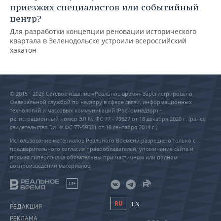
приезжих специалистов или событийный
центр?
Для разработки концепции реновации исторического
квартала в Зеленодольске устроили всероссийский
хакатон
© 2015 - 2026 Сетевое издание «Реальное время» Зарегистрировано
Федеральной службой по надзору в сфере связи, информационных
технологий и массовых коммуникаций (Роскомнадзор) –
регистрационный номер ЭЛ № ФС 77 - 79627 от 18 декабря 2020 г. (ранее
свидетельство Эл № ФС 77-59331 от 18 сентября 2014 г.)
Использование материалов Реального Времени разрешено только с
предварительного согласия правообладателей, упоминание сайта и
прямая гиперссылка обязательны при частичном или полном
воспроизведении материалов.
18+
RU
EN
РЕДАКЦИЯ
РЕКЛАМА