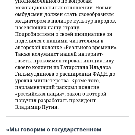
уполномоченного по вопросам
НЕФТЕХИМИЯ
межнациональных отношений. Новый
РОЗНИЧНАЯ ТОРГОВЛЯ
НОВОСТИ ТЕХНОЛОГИЙ
МЕРОПРИЯТИЯ
омбудсмен должен стать своеобразным
НЕФТЬ
медиатором в палитре культур народов,
ТРАНСПОРТ
IT
НОВОСТИ МЕРОПРИЯТИЙ
СПОРТ
населяющих нашу страну.
ОПК
Подробностями о своей инициативе он
УСЛУГИ
МЕДИА
ВЫЕЗДНАЯ РЕДАКЦИЯ
НОВОСТИ СПОРТА
ОБЩЕСТВО
поделился с нашими читателями в
ЭНЕРГЕТИКА
авторской колонке «Реального времени».
ТЕЛЕКОММУНИКАЦИИ
БИЗНЕС-БРАНЧИ
ФУТБОЛ
НОВОСТИ ОБЩЕСТВА
ФОТОГАЛЕРЕЯ
Также колумнист нашей интернет-
газеты прокомментировал инициативу
ONLINE-КОНФЕРЕНЦИИ
ХОККЕЙ
ВЛАСТЬ
СЮЖЕТЫ
своего коллеги из Татарстана Ильдара
Гильмутдинова о расширении ФАДН до
уровня министерства. Кроме того,
ОТКРЫТАЯ ЛЕКЦИЯ
БАСКЕТБОЛ
ИНФРАСТРУКТУРА
СПРАВОЧНИК
парламентарий раскрыл понятие
«российская нация», закон о которой
ВОЛЕЙБОЛ
ИСТОРИЯ
СПИСОК ПЕРСОН
ПОЛНАЯ ВЕРСИЯ
поручил разработать президент
Владимир Путин.
КИБЕРСПОРТ
КУЛЬТУРА
СПИСОК КОМПАНИЙ
ФИГУРНОЕ КАТАНИЕ
МЕДИЦИНА
«Мы говорим о государственном