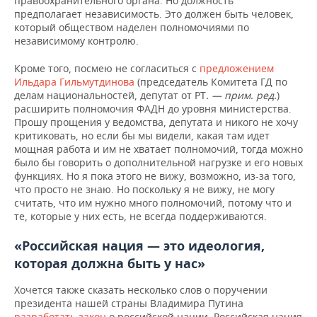
правоохранительного органа. Но должность
предполагает независимость. Это должен быть человек,
который обществом наделен полномочиями по
независимому контролю.
Кроме того, посмею не согласиться с
предложением
Ильдара Гильмутдинова
(председатель Комитета ГД по
делам национальностей, депутат от РТ
. — прим. ред.
)
расширить полномочия ФАДН до уровня министерства.
Прошу прощения у ведомства, депутата и никого не хочу
критиковать, но если бы мы видели, какая там идет
мощная работа и им не хватает полномочий, тогда можно
было бы говорить о дополнительной нагрузке и его новых
функциях. Но я пока этого не вижу, возможно, из-за того,
что просто не знаю. Но поскольку я не вижу, не могу
считать, что им нужно много полномочий, потому что и
те, которые у них есть, не всегда поддерживаются.
«Российская нация — это идеология,
которая должна быть у нас»
Хочется также сказать несколько слов о поручении
президента нашей страны Владимира Путина
разработать закон
о российской нации. Российская нация