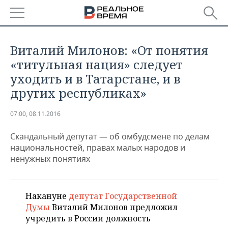
РЕГИОНЫ
Виталий Милонов: «От понятия
БАШКОРТОСТАН
НОВОСТИ
«титульная нация» следует
уходить и в Татарстане, и в
ТАТАРСТАН
АНАЛИТИКА
других республиках»
УДМУРТИЯ
НОВОСТИ АНАЛИТИКИ
ЭКОНОМИКА
07:00, 08.11.2016
ДЕКЛАРАЦИИ О ДОХОДАХ
НОВОСТИ ЭКОНОМИКИ
ПРОМЫШЛЕННОСТЬ
Скандальный депутат — об омбудсмене по делам
национальностей, правах малых народов и
КОРОЛИ ГОСЗАКАЗА ПФО
ФИНАНСЫ
НОВОСТИ
НЕДВИЖИМОСТЬ
ненужных понятиях
ПРОМЫШЛЕННОСТИ
ВУЗЫ ТАТАРСТАНА
БАНКИ
НОВОСТИ НЕДВИЖИМОСТИ
АВТО
АГРОПРОМ
Накануне
депутат Государственной
КОМУ ПРИНАДЛЕЖАТ
БЮДЖЕТ
НОВОСТИ АВТО
БИЗНЕС
Думы
Виталий Милонов предложил
ТОРГОВЫЕ ЦЕНТРЫ
МАШИНОСТРОЕНИЕ
ТАТАРСТАНА
учредить в России должность
ИНВЕСТИЦИИ
НОВОСТИ БИЗНЕСА
ТЕХНОЛОГИИ