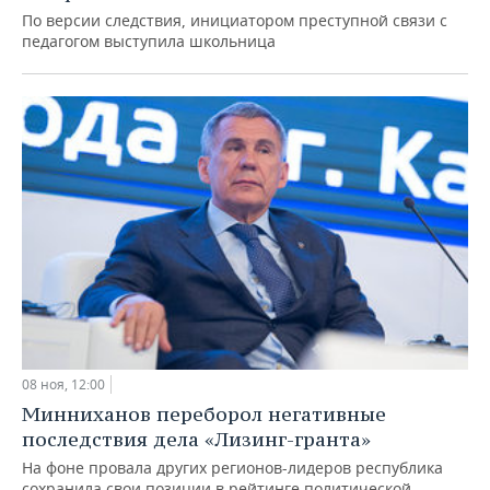
НЕФТЕХИМИЯ
По версии следствия, инициатором преступной связи с
РОЗНИЧНАЯ ТОРГОВЛЯ
НОВОСТИ ТЕХНОЛОГИЙ
МЕРОПРИЯТИЯ
педагогом выступила школьница
НЕФТЬ
ТРАНСПОРТ
IT
НОВОСТИ МЕРОПРИЯТИЙ
СПОРТ
ОПК
УСЛУГИ
МЕДИА
ВЫЕЗДНАЯ РЕДАКЦИЯ
НОВОСТИ СПОРТА
ОБЩЕСТВО
ЭНЕРГЕТИКА
ТЕЛЕКОММУНИКАЦИИ
БИЗНЕС-БРАНЧИ
ФУТБОЛ
НОВОСТИ ОБЩЕСТВА
ФОТОГАЛЕРЕЯ
ONLINE-КОНФЕРЕНЦИИ
ХОККЕЙ
ВЛАСТЬ
СЮЖЕТЫ
ОТКРЫТАЯ ЛЕКЦИЯ
БАСКЕТБОЛ
ИНФРАСТРУКТУРА
СПРАВОЧНИК
ВОЛЕЙБОЛ
ИСТОРИЯ
СПИСОК ПЕРСОН
ПОЛНАЯ ВЕРСИЯ
08 ноя, 12:00
КИБЕРСПОРТ
КУЛЬТУРА
СПИСОК КОМПАНИЙ
Минниханов переборол негативные
последствия дела «Лизинг-гранта»
ФИГУРНОЕ КАТАНИЕ
МЕДИЦИНА
На фоне провала других регионов-лидеров республика
сохранила свои позиции в рейтинге политической