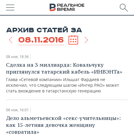
РЕГИОНЫ
АРХИВ СТАТЕЙ ЗА
БАШКОРТОСТАН
НОВОСТИ
08.11.2016
ТАТАРСТАН
АНАЛИТИКА
08 ноя, 18:36
УДМУРТИЯ
НОВОСТИ АНАЛИТИКИ
ЭКОНОМИКА
Сделка на 3 миллиарда: Ковальчуку
приглянулся татарский кабель «ИНВЭНТа»
ДЕКЛАРАЦИИ О ДОХОДАХ
НОВОСТИ ЭКОНОМИКИ
ПРОМЫШЛЕННОСТЬ
Глава «Сетевой компании» Ильшат Фардиев не
исключил, что следующим шагом «Интер РАО» может
КОРОЛИ ГОСЗАКАЗА ПФО
ФИНАНСЫ
НОВОСТИ
НЕДВИЖИМОСТЬ
стать вхождение в татарстанскую генерацию
ПРОМЫШЛЕННОСТИ
ВУЗЫ ТАТАРСТАНА
БАНКИ
НОВОСТИ НЕДВИЖИМОСТИ
АВТО
АГРОПРОМ
08 ноя, 16:01
Дело альметьевской «секс-учительницы»:
КОМУ ПРИНАДЛЕЖАТ
БЮДЖЕТ
НОВОСТИ АВТО
БИЗНЕС
ТОРГОВЫЕ ЦЕНТРЫ
МАШИНОСТРОЕНИЕ
как 15-летняя девочка женщину
ТАТАРСТАНА
«совратила»
ИНВЕСТИЦИИ
НОВОСТИ БИЗНЕСА
ТЕХНОЛОГИИ