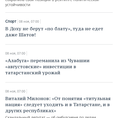
ВОДНЫЕ ВИДЫ СПОРТА
ОБРАЗОВАНИЕ
устойчивости
ХОККЕЙ С МЯЧОМ
ПРОИСШЕСТВИЯ
Спорт
08 ноя, 07:00
В Доху не берут «по блату», туда не едет
даже Шатов!
08 ноя, 07:00
«Алабуга» переманила из Чувашии
«августовские» инвестиции в
татарстанский урожай
08 ноя, 07:00
Виталий Милонов: «От понятия «титульная
нация» следует уходить и в Татарстане, и в
других республиках»
Скандальный депутат — об омбудсмене по делам