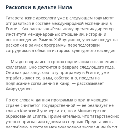
ВОДНЫЕ ВИДЫ СПОРТА
ОБРАЗОВАНИЕ
Раскопки в дельте Нила
ХОККЕЙ С МЯЧОМ
ПРОИСШЕСТВИЯ
Татарстанские археологи уже в следующем году могут
отправиться в составе международной экспедиции в
Египет. Как рассказал «Реальному времени» директор
Института международных отношений, истории и
востоковедения Рамиль Хайрутдинов, ученые поедут на
раскопки в рамках программы переподготовки
сотрудников в области историко-культурного наследия.
— Мы договорились о сроках подписания соглашения с
коллегами. Оно состоится в феврале следующего года.
Они как раз запускают эту программу в Египте, уже
отрабатывают ее, а мы, собственно, поедем на
подписание соглашения в Каир, — рассказывает
Хайрутдинов.
По его словам, данная программа в принимающей
стране считается государственной — ее реализует не
только Каирский университет, но и Министерство
образования Египта. Примечательно, что татарстанских
ученых пригласили одними из первых. Представлять
республику в составе международной экспедиции будут