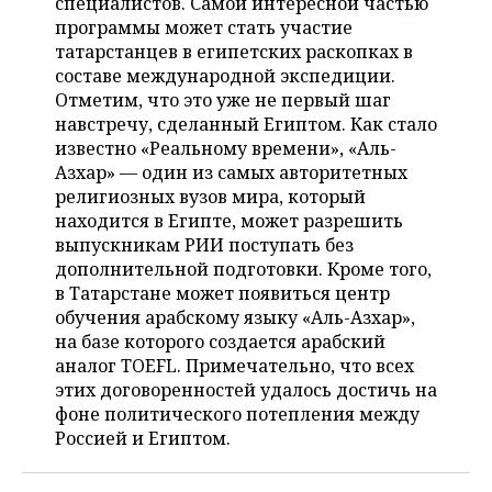
специалистов. Самой интересной частью
НЕФТЕХИМИЯ
программы может стать участие
РОЗНИЧНАЯ ТОРГОВЛЯ
НОВОСТИ ТЕХНОЛОГИЙ
МЕРОПРИЯТИЯ
татарстанцев в египетских раскопках в
НЕФТЬ
составе международной экспедиции.
ТРАНСПОРТ
IT
НОВОСТИ МЕРОПРИЯТИЙ
СПОРТ
Отметим, что это уже не первый шаг
ОПК
навстречу, сделанный Египтом. Как стало
УСЛУГИ
МЕДИА
ВЫЕЗДНАЯ РЕДАКЦИЯ
НОВОСТИ СПОРТА
ОБЩЕСТВО
известно «Реальному времени», «Аль-
ЭНЕРГЕТИКА
Азхар» — один из самых авторитетных
ТЕЛЕКОММУНИКАЦИИ
БИЗНЕС-БРАНЧИ
ФУТБОЛ
НОВОСТИ ОБЩЕСТВА
ФОТОГАЛЕРЕЯ
религиозных вузов мира, который
находится в Египте, может разрешить
ONLINE-КОНФЕРЕНЦИИ
ХОККЕЙ
ВЛАСТЬ
СЮЖЕТЫ
выпускникам РИИ поступать без
дополнительной подготовки. Кроме того,
в Татарстане может появиться центр
ОТКРЫТАЯ ЛЕКЦИЯ
БАСКЕТБОЛ
ИНФРАСТРУКТУРА
СПРАВОЧНИК
обучения арабскому языку «Аль-Азхар»,
на базе которого создается арабский
ВОЛЕЙБОЛ
ИСТОРИЯ
СПИСОК ПЕРСОН
ПОЛНАЯ ВЕРСИЯ
аналог TOEFL. Примечательно, что всех
этих договоренностей удалось достичь на
КИБЕРСПОРТ
КУЛЬТУРА
СПИСОК КОМПАНИЙ
фоне политического потепления между
Россией и Египтом.
ФИГУРНОЕ КАТАНИЕ
МЕДИЦИНА