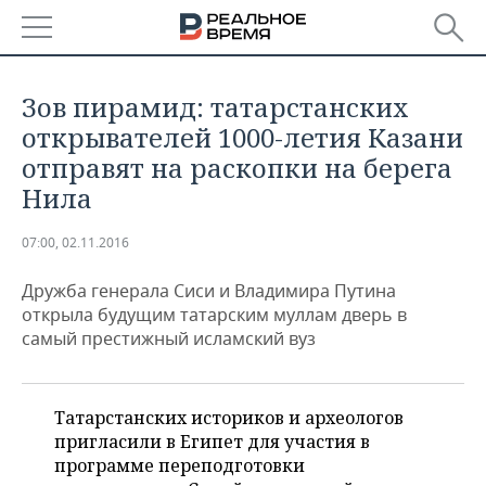
РЕГИОНЫ
Зов пирамид: татарстанских
БАШКОРТОСТАН
НОВОСТИ
открывателей 1000-летия Казани
отправят на раскопки на берега
ТАТАРСТАН
АНАЛИТИКА
Нила
УДМУРТИЯ
НОВОСТИ АНАЛИТИКИ
ЭКОНОМИКА
07:00, 02.11.2016
ДЕКЛАРАЦИИ О ДОХОДАХ
НОВОСТИ ЭКОНОМИКИ
ПРОМЫШЛЕННОСТЬ
Дружба генерала Сиси и Владимира Путина
открыла будущим татарским муллам дверь в
КОРОЛИ ГОСЗАКАЗА ПФО
ФИНАНСЫ
НОВОСТИ
НЕДВИЖИМОСТЬ
самый престижный исламский вуз
ПРОМЫШЛЕННОСТИ
ВУЗЫ ТАТАРСТАНА
БАНКИ
НОВОСТИ НЕДВИЖИМОСТИ
АВТО
АГРОПРОМ
Татарстанских историков и археологов
КОМУ ПРИНАДЛЕЖАТ
БЮДЖЕТ
НОВОСТИ АВТО
БИЗНЕС
пригласили в Египет для участия в
ТОРГОВЫЕ ЦЕНТРЫ
МАШИНОСТРОЕНИЕ
ТАТАРСТАНА
программе переподготовки
ИНВЕСТИЦИИ
НОВОСТИ БИЗНЕСА
ТЕХНОЛОГИИ