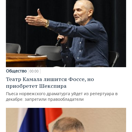
Общество
00:00
Театр Камала лишится Фоссе, но
приобретет Шекспира
Пьеса норвежского драматурга уйдет из репертуара в
декабре: запретили правообладатели