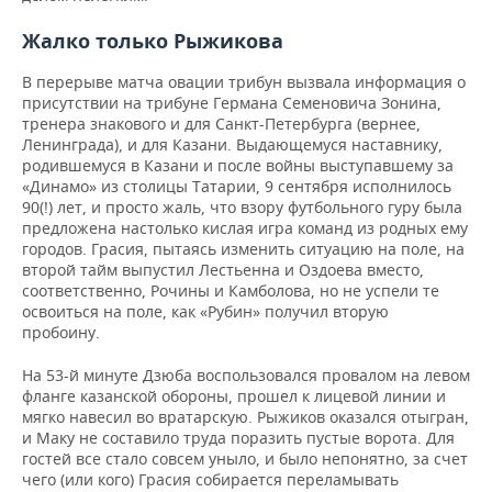
Жалко только Рыжикова
В перерыве матча овации трибун вызвала информация о
присутствии на трибуне Германа Семеновича Зонина,
тренера знакового и для Санкт-Петербурга (вернее,
Ленинграда), и для Казани. Выдающемуся наставнику,
родившемуся в Казани и после войны выступавшему за
«Динамо» из столицы Татарии, 9 сентября исполнилось
90(!) лет, и просто жаль, что взору футбольного гуру была
предложена настолько кислая игра команд из родных ему
городов. Грасия, пытаясь изменить ситуацию на поле, на
второй тайм выпустил Лестьенна и Оздоева вместо,
соответственно, Рочины и Камболова, но не успели те
освоиться на поле, как «Рубин» получил вторую
пробоину.
На 53-й минуте Дзюба воспользовался провалом на левом
фланге казанской обороны, прошел к лицевой линии и
мягко навесил во вратарскую. Рыжиков оказался отыгран,
и Маку не составило труда поразить пустые ворота. Для
гостей все стало совсем уныло, и было непонятно, за счет
чего (или кого) Грасия собирается переламывать