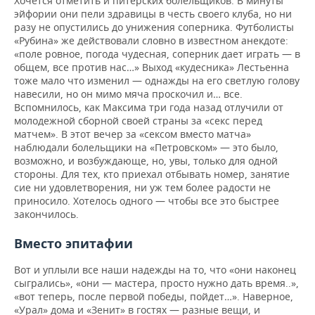
Хочется отметить и питерских болельщиков. В минуты
эйфории они пели здравицы в честь своего клуба, но ни
разу не опустились до унижения соперника. Футболисты
«Рубина» же действовали словно в известном анекдоте:
«поле ровное, погода чудесная, соперник дает играть — в
общем, все против нас…» Выход «кудесника» Лестьенна
тоже мало что изменил — однажды на его светлую голову
навесили, но он мимо мяча проскочил и… все.
Вспомнилось, как Максима три года назад отлучили от
молодежной сборной своей страны за «секс перед
матчем». В этот вечер за «сексом вместо матча»
наблюдали болельщики на «Петровском» — это было,
возможно, и возбуждающе, но, увы, только для одной
стороны. Для тех, кто приехал отбывать номер, занятие
сие ни удовлетворения, ни уж тем более радости не
приносило. Хотелось одного — чтобы все это быстрее
закончилось.
Вместо эпитафии
Вот и уплыли все наши надежды на то, что «они наконец
сыгрались», «они — мастера, просто нужно дать время..»,
«вот теперь, после первой победы, пойдет…». Наверное,
«Урал» дома и «Зенит» в гостях — разные вещи, и