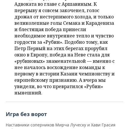
НЕФТЕХИМИЯ
Адвоката во главе с Аршавиным. К
перерыву я совсем закоченел, голос
РОЗНИЧНАЯ ТОРГОВЛЯ
НОВОСТИ ТЕХНОЛОГИЙ
МЕРОПРИЯТИЯ
НЕФТЬ
дрожал от нестерпимого холода, и только
великолепные голы Семака и Карадениза
ТРАНСПОРТ
IT
НОВОСТИ МЕРОПРИЯТИЙ
СПОРТ
ОПК
и блестящая победа принесли
необходимое внутреннее тепло и чувство
УСЛУГИ
МЕДИА
ВЫЕЗДНАЯ РЕДАКЦИЯ
НОВОСТИ СПОРТА
ОБЩЕСТВО
ЭНЕРГЕТИКА
гордости за «Рубин». Подобно тому, как
Петр Первый на этих берегах прорубил
ТЕЛЕКОММУНИКАЦИИ
БИЗНЕС-БРАНЧИ
ФУТБОЛ
НОВОСТИ ОБЩЕСТВА
ФОТОГАЛЕРЕЯ
окно в Европу, победа на Неве стала для
«рубиновых» знаменательной — именно с
ONLINE-КОНФЕРЕНЦИИ
ХОККЕЙ
ВЛАСТЬ
СЮЖЕТЫ
нее началось восхождение команды к
первому в истории Казани чемпионству и
ОТКРЫТАЯ ЛЕКЦИЯ
БАСКЕТБОЛ
ИНФРАСТРУКТУРА
СПРАВОЧНИК
европейскому признанию. А вчера мы
увидели, во что превратился «Рубин»
ВОЛЕЙБОЛ
ИСТОРИЯ
СПИСОК ПЕРСОН
ПОЛНАЯ ВЕРСИЯ
нынешний.
КИБЕРСПОРТ
КУЛЬТУРА
СПИСОК КОМПАНИЙ
Игра без ворот
ФИГУРНОЕ КАТАНИЕ
МЕДИЦИНА
Наставники соперников Мирча Луческу и Хави Грасия