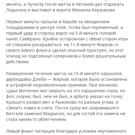
менять, а Луческу после матча в Нетании дал отдохнуть
Лодыгину и выставил в ворота Михаила Кержакова.
Первые минуты прошли в борьбе за овладением
плацдармами в центре поля. Успех был переменный, а
первый удар в сторону ворот на 5-й минуте головой
нанес Самбрано. Крайне осторожная с обеих сторон игра
не спешила раскрываться: на 11-й минуте Жирков со
своего левого фланга сделал опасный прострел, но этот
эпизод не подтолкнул соперников к более решительным
действиям.
Размеренное течение матча на 15-й минуте нарушила
двухходовка Дзюба — Жирков, которая была остановлена
в штрафной недозволенным приемом. При желании,
судья Матюнин мог закрыть на это нарушение глаза, но
фол, скорее, был, чем не был, и арбитр указал на точку.
Кришито развел мяч и Рыжикова по разным углам, и
«Зенит» повел в счете. Почти сразу же захромавшего
Витселя заменил Маурисио, но для гостей эта замена не
стала каким-то облегчением.
Левый фланг питерцев благодаря усилиям неугомонного