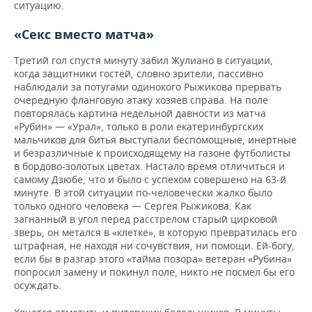
ситуацию.
«Секс вместо матча»
Третий гол спустя минуту забил Жулиано в ситуации,
когда защитники гостей, словно зрители, пассивно
наблюдали за потугами одинокого Рыжикова прервать
очередную фланговую атаку хозяев справа. На поле
повторялась картина недельной давности из матча
«Рубин» — «Урал», только в роли екатеринбургских
мальчиков для битья выступали беспомощные, инертные
и безразличные к происходящему на газоне футболисты
в бордово-золотых цветах. Настало время отличиться и
самому Дзюбе, что и было с успехом совершено на 63-й
минуте. В этой ситуации по-человечески жалко было
только одного человека — Сергея Рыжикова. Как
загнанный в угол перед расстрелом старый цирковой
зверь, он метался в «клетке», в которую превратилась его
штрафная, не находя ни сочувствия, ни помощи. Ей-богу,
если бы в разгар этого «тайма позора» ветеран «Рубина»
попросил замену и покинул поле, никто не посмел бы его
осуждать.