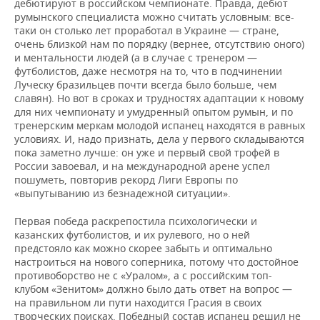
ВОДНЫЕ ВИДЫ СПОРТА
ОБРАЗОВАНИЕ
дебютируют в российском чемпионате. Правда, дебют
румынского специалиста можно считать условным: все-
таки он столько лет проработал в Украине — стране,
ХОККЕЙ С МЯЧОМ
ПРОИСШЕСТВИЯ
очень близкой нам по порядку (вернее, отсутствию оного)
и ментальности людей (а в случае с тренером —
футболистов, даже несмотря на то, что в подчинении
Луческу бразильцев почти всегда было больше, чем
славян). Но вот в сроках и трудностях адаптации к новому
для них чемпионату и умудренный опытом румын, и по
тренерским меркам молодой испанец находятся в равных
условиях. И, надо признать, дела у первого складываются
пока заметно лучше: он уже и первый свой трофей в
России завоевал, и на международной арене успел
пошуметь, повторив рекорд Лиги Европы по
«выпутыванию из безнадежной ситуации».
Первая победа раскрепостила психологически и
казанских футболистов, и их рулевого, но о ней
предстояло как можно скорее забыть и оптимально
настроиться на нового соперника, потому что достойное
противоборство не с «Уралом», а с российским топ-
клубом «Зенитом» должно было дать ответ на вопрос —
на правильном ли пути находится Грасия в своих
творческих поисках. Победный состав испанец решил не