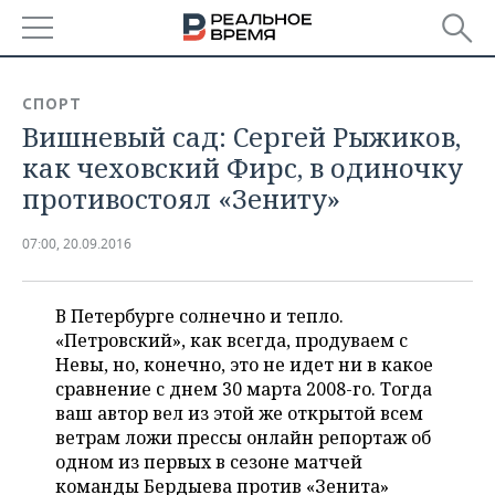
РЕГИОНЫ
СПОРТ
Вишневый сад: Сергей Рыжиков,
БАШКОРТОСТАН
НОВОСТИ
как чеховский Фирс, в одиночку
ТАТАРСТАН
АНАЛИТИКА
противостоял «Зениту»
УДМУРТИЯ
НОВОСТИ АНАЛИТИКИ
ЭКОНОМИКА
07:00, 20.09.2016
ДЕКЛАРАЦИИ О ДОХОДАХ
НОВОСТИ ЭКОНОМИКИ
ПРОМЫШЛЕННОСТЬ
В Петербурге солнечно и тепло.
КОРОЛИ ГОСЗАКАЗА ПФО
ФИНАНСЫ
НОВОСТИ
НЕДВИЖИМОСТЬ
«Петровский», как всегда, продуваем с
ПРОМЫШЛЕННОСТИ
Невы, но, конечно, это не идет ни в какое
ВУЗЫ ТАТАРСТАНА
БАНКИ
НОВОСТИ НЕДВИЖИМОСТИ
АВТО
сравнение с днем 30 марта 2008-го. Тогда
АГРОПРОМ
ваш автор вел из этой же открытой всем
КОМУ ПРИНАДЛЕЖАТ
БЮДЖЕТ
НОВОСТИ АВТО
БИЗНЕС
ветрам ложи прессы онлайн репортаж об
ТОРГОВЫЕ ЦЕНТРЫ
МАШИНОСТРОЕНИЕ
одном из первых в сезоне матчей
ТАТАРСТАНА
ИНВЕСТИЦИИ
НОВОСТИ БИЗНЕСА
команды Бердыева против «Зенита»
ТЕХНОЛОГИИ