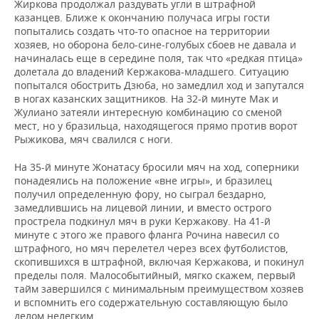
Жиркова продолжал раздувать угли в штрафной
казанцев. Ближе к окончанию получаса игры гости
попытались создать что-то опасное на территории
хозяев, но оборона бело-сине-голубых сбоев не давала и
начиналась еще в середине поля, так что «редкая птица»
долетала до владений Кержакова-младшего. Ситуацию
попытался обострить Дзюба, но замедлил ход и запутался
в ногах казанских защитников. На 32-й минуте Мак и
Жулиано затеяли интересную комбинацию со сменой
мест, но у бразильца, находящегося прямо против ворот
Рыжикова, мяч свалился с ноги.
На 35-й минуте Жонатасу бросили мяч на ход, соперники
понадеялись на положение «вне игры», и бразилец
получил определенную фору, но сыграл бездарно,
замедлившись на лицевой линии, и вместо острого
прострела подкинул мяч в руки Кержакову. На 41-й
минуте с этого же правого фланга Рочина навесил со
штрафного, но мяч перелетел через всех футболистов,
скопившихся в штрафной, включая Кержакова, и покинул
пределы поля. Малособытийный, мягко скажем, первый
тайм завершился с минимальным преимуществом хозяев
и вспомнить его содержательную составляющую было
делом нелегким.