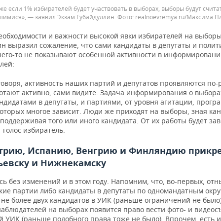
же если 1% избирателей будет участвовать в выборах, выборы будут счита
шимися», — заявил Экзам Губайдуллин.
realnoevremya.ru/Максима П
необходимости и важности высокой явки избирателей на выборы
ин выразил сожаление, что сами кандидаты в депутаты и полит
чего-то не показывают особенной активности в информирован
лей:
говоря, активность наших партий и депутатов проявляются по
ботают активно, сами видите. Задача информирования о выбора
ндидатами в депутаты, и партиями, от уровня агитации, прогр
оторых многое зависит. Люди же приходят на выборы, зная кан
 поддерживая того или иного кандидата. От их работы будет зав
т голос избиратель.
стрию, Испанию, Венгрию и Финляндию прикр
ьевску и Нижнекамску
ь без изменений и в этом году. Напомним, что, во-первых, от
кие партии либо кандидаты в депутаты по одномандатным окру
не более двух кандидатов в УИК (раньше ограничений не было)
наблюдателей на выборах появится право вести фото- и видеос
 УИК (раньше подобного права тоже не было). Впрочем, есть и