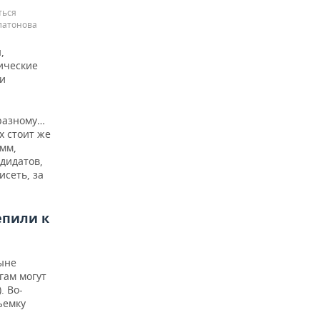
ться
латонова
,
ические
ии
-разному…
х стоит же
амм,
дидатов,
исеть, за
епили к
ныне
гам могут
. Во-
ъемку