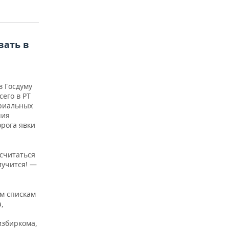
вать в
в Госдуму
сего в РТ
ориальных
чия
орога явки
 считаться
лучится! —
ым спискам
,
избиркома,