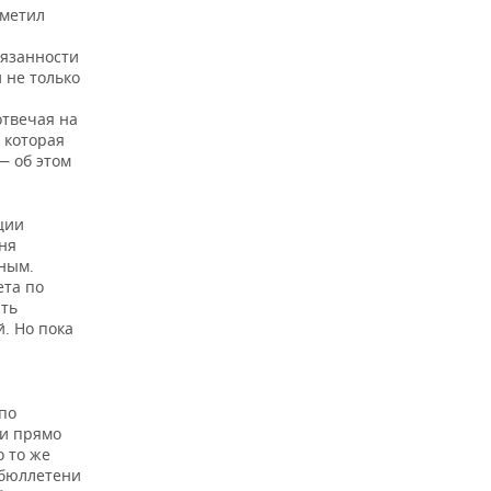
тметил
бязанности
 не только
отвечая на
 которая
— об этом
ции
ня
ным.
ета по
ыть
. Но пока
по
ли прямо
 то же
 бюллетени