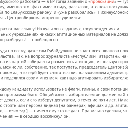
абужского райсовета — в ЕР тогда заявили о «
провокации
» — Гу
у, именно этот факт имел в виду, рассказав, что пока поступи
а по Елабужскому району, и «уже разобрались». Нижнеуслонско
ель Центризбиркома искренне удивился:
аз от вас слышу! На культовых зданиях, госучреждениях и
ьных учреждениях никаких агитационных материалов не должн
но разберусь! — пообещал он.
удя по всему, даже сам Губайдуллин не знает всех нюансов нов
льства. Так, на вопрос журналиста «Республики Татарстан», на
дна из партий собирается разместить агитацию, используя огр
, можно ли, собственно, так поступать, председатель Центриз
положил, что герб будет считаться «использованием админист
 и поделился своим мнением, как надо агитировать избирателя:
дому кандидату использовать не флаги, гимны, а свой потенциа
оя программа быть. Общий язык с избирателем он должен найти
ет делать, если его изберут депутатом, в течение пяти лет. Ну л
го стоять или персона видная [на баннерах, афишах и др. агит
х, —
] — ничего ему это не даст. Правильно сделали, ч
прим.ред.
чения! — в сердцах воскликнул он.