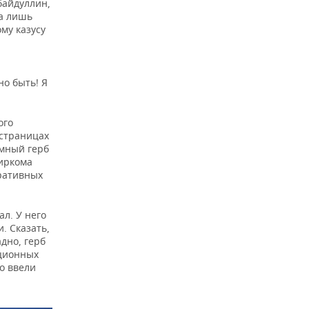
байдуллин,
ла лишь
му казусу
о быть! Я
ого
 страницах
омный герб
биркома
ративных
л. У него
. Сказать,
адно, герб
ационных
то ввели