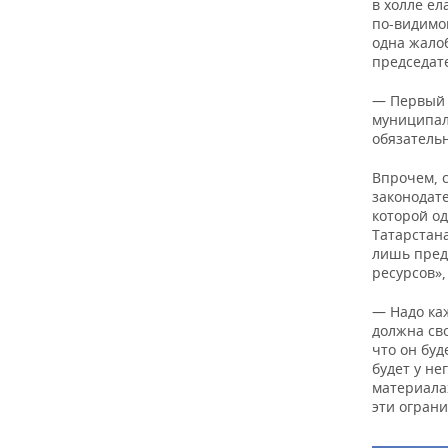
в холле ел
по-видимом
одна жалоб
п
редседат
— Первый р
муниципал
обязатель
Впрочем, с
законодате
которой о
Татарстана
лишь пред
ресурсов»,
— Надо каж
должна св
что он буд
будет у не
материала
эти ограни