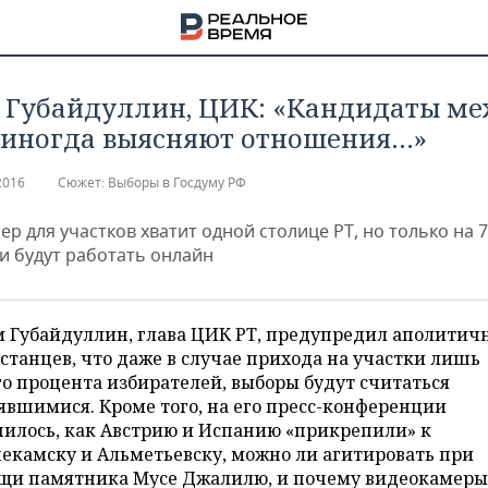
 Губайдуллин, ЦИК: «Кандидаты м
 иногда выясняют отношения…»
2016
Сюжет:
Выборы в Госдуму РФ
р для участков хватит одной столице РТ, но только на 7
и будут работать онлайн
м Губайдуллин, глава ЦИК РТ, предупредил аполитич
станцев, что даже в случае прихода на участки лишь
о процента избирателей, выборы будут считаться
явшимися. Кроме того, на его пресс-конференции
НА
нилось, как Австрию и Испанию «прикрепили» к
екамску и Альметьевску, можно ли агитировать при
щи памятника Мусе Джалилю, и почему видеокамеры