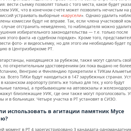
я: вести съемку позволят только с того места, какое будет указ
елем УИК, что в конечном счете может позволить нечистым на 
миссий устраивать выборные «
карусели
». Однако удалить набл
лены комиссии будут не вправе. Так, если члена участковой ко
 случае отстранить немедленно, то наблюдателя можно удалить
ушения избирательного законодательства — т.е. только после
ия этого факта «в судебном порядке». Кроме того, представит
ести фото- и видеосъемку, но для этого им необходимо будет п
цию в Центризбиркоме РТ.
атарстанцы, находящиеся за рубежом, также могут сделать сво
, по открепительным удостоверениям (их пока выдано не более 
Испанию, Венгрию и Финляндию прикрепили к ТИКам Альметье
а. Всего ТИКи будут находиться в 147 зарубежных странах. Ус
в казанском аэропорту (опять же только для тех, у кого будут
льные талоны), а пребывающим на автовокзалы и железнодор
кажут близлежащие УИК, где они также могут проголосовать. У
ы и в больницах. Четыре участка в РТ установят в СИЗО.
ли использовать в агитации памятник Мусе
лю?
ий момент в РТ 4 зарегистрировано 3 кандидата-одномандатник