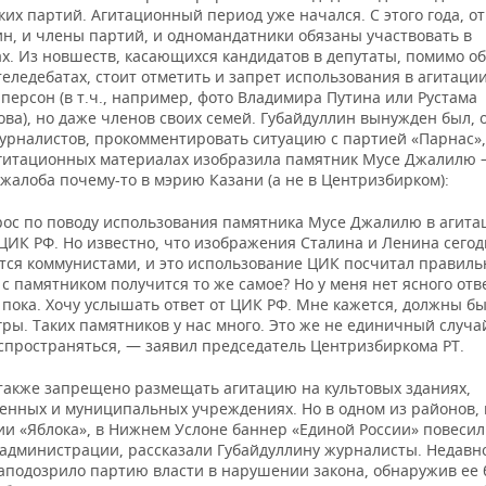
их партий. Агитационный период уже начался. С этого года, о
ин, и члены партий, и одномандатники обязаны участвовать в
ах. Из новшеств, касающихся кандидатов в депутаты, помимо о
теледебатах, стоит отметить и запрет использования в агитации
персон (в т.ч., например, фото Владимира Путина или Рустама
ва), но даже членов своих семей. Губайдуллин вынужден был, 
урналистов, прокомментировать ситуацию с партией «Парнас»,
агитационных материалах изобразила памятник Мусе Джалилю 
жалоба почему-то в мэрию Казани (а не в Центризбирком):
ос по поводу использования памятника Мусе Джалилю в агита
ЦИК РФ. Но известно, что изображения Сталина и Ленина сегод
тся коммунистами, и это использование ЦИК посчитал правиль
с памятником получится то же самое? Но у меня нет ясного отв
 пока. Хочу услышать ответ от ЦИК РФ. Мне кажется, должны б
ры. Таких памятников у нас много. Это же не единичный случай
аспространяться, — заявил председатель Центризбиркома РТ.
 также запрещено размещать агитацию на культовых зданиях,
венных и муниципальных учреждениях. Но в одном из районов, 
и «Яблока», в Нижнем Услоне баннер «Единой России» повеси
 администрации, рассказали Губайдуллину журналисты. Недавно
заподозрило партию власти в нарушении закона, обнаружив ее