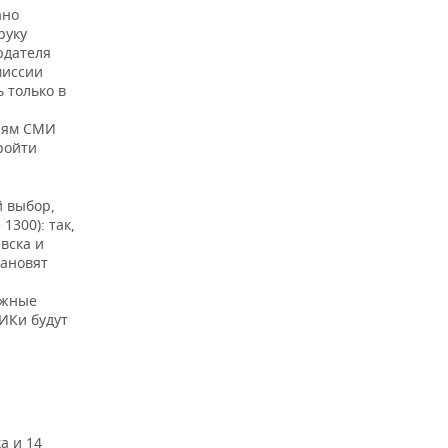
ано
руку
юдателя
миссии
 только в
елям СМИ
ройти
й выбор,
1300): так,
вска и
тановят
ожные
ИКи будут
а и 14