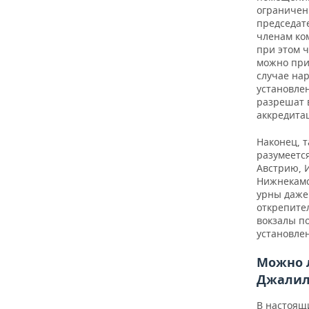
ограничени
председат
членам ко
при этом ч
можно при
случае нар
установлен
разрешат в
аккредита
Наконец, т
разумеется
Австрию, 
Нижнекамск
урны даже 
открепите
вокзалы по
установлен
Можно 
Джали
В настоящ