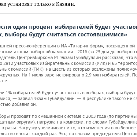
раз установят только в Казани.
сли один процент избирателей будет участво
, выборы будут считаться состоявшимися»
яшней пресс-конференции в ИА «Татар-информ», посвященной
очным итогам выборной кампании—2016
(за 23 дня до выборов 
едатель Центризбиркома РТ Экзам Губайдуллин рассказал, что в
о 2812 участковых избирательных комиссий (УИК) и 65 террит
ьных комиссий (ТИК), на шесть из которых возложены полномо
окружных. На 1 июля зарегистрировано 2,9 млн
избирателей. П
 нет.
ли 1% избирателей будет участвовать в выборах, выборы будут
ися, — заявил Экзам Губайдуллин. — В республике такого не с
стью добавил он.
ыборы проходят по смешанной системе с 2003 года (по партийн
атным округам), нагрузка на комиссии, по словам Губайдуллина
 в разы. Нагрузку увеличивает и то, что изменения в выборное
льство вносят каждый раз. Это, по словам председателя Центр