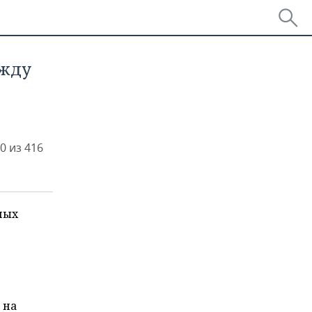
ежду
0 из 416
ных
 на