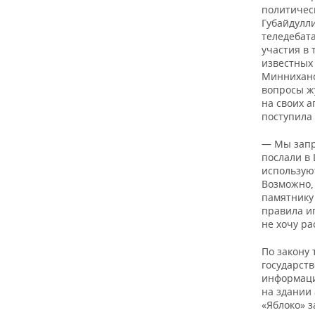
политическ
Губайдулл
теледебат
участия в 
известных 
Миннихано
вопросы ж
на своих 
поступила 
— Мы запр
послали в 
использую
Возможно, 
памятнику
правила иг
не хочу р
По закону
государст
информаци
на здании
«Яблоко» 