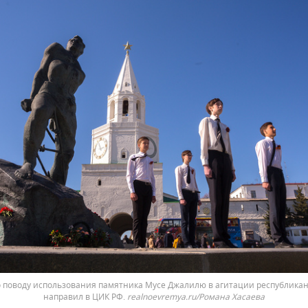
о поводу использования памятника Мусе Джалилю в агитации республика
направил в ЦИК РФ.
realnoevremya.ru/Романа Хасаева