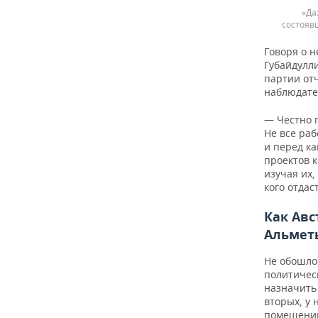
«Да
состояв
Говоря о 
Губайдулл
партии от
наблюдате
— Честно 
Не все ра
и перед ка
проектов к
изучая их,
кого отдас
Как Ав
Альмет
Не обошлос
политичес
назначить 
вторых, у 
помещений