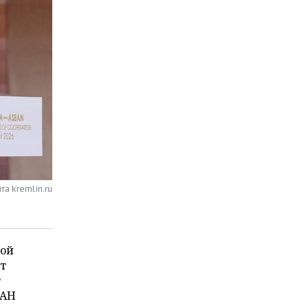
та kremlin.ru
ной
от
т
ЕАН