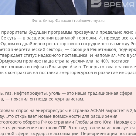
Динар Фатыхов / realnoevremya.ru
 приоритеты будущей программы прозвучали предельно ясно 
 Ее суть — в расширении взаимной торговли. И, прежде всего,
«Одним из драйверов роста торгового сотрудничества между Ро
ается энергетический сектор», — сообщил Решетников, подчерк
тверждает статус надежного поставщика. И напомнил, что в ус
 Ормузском проливе наша страна увеличила на 40% поставки
ого топлива и нефти в Большую Азию. Теперь готова к заключ
ных контрактов на поставки энергоресурсов и развитие инфрас
ь, газ, нефтепродукты, уголь — это наша традиционная сфера
та, — пояснил он позднее журналистам.
словам, спрос на энергоресурсы в странах АСЕАН вырастет в 2,6
оду. Это открывает новые возможности для расширения
торгового оборота РФ со странами Глобального Юга. Наряду с 
ается увеличение поставок СПГ. Этот вид топлива используется
ортной сфере государств ассоциации. Переориентация поставо