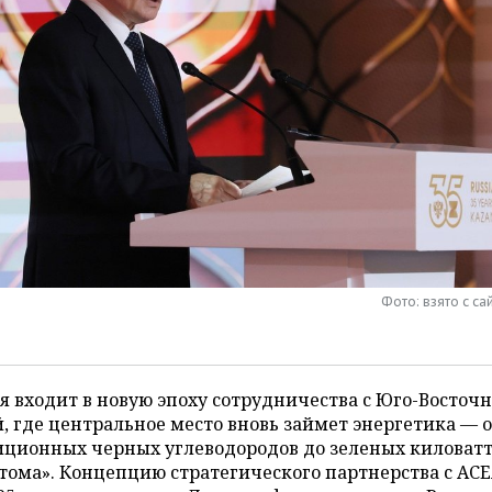
Фото: взято с сай
я входит в новую эпоху сотрудничества с Юго-Восточ
, где центральное место вновь займет энергетика — 
иционных черных углеводородов до зеленых киловат
тома». Концепцию стратегического партнерства с АС