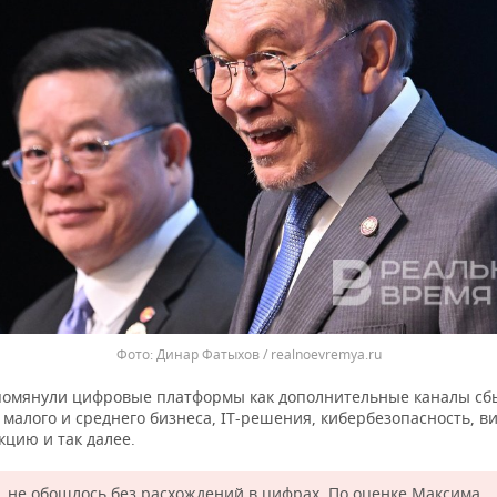
Динар Фатыхов / realnoevremya.ru
помянули цифровые платформы как дополнительные каналы сб
малого и среднего бизнеса, IT-решения, кибербезопасность, в
кцию и так далее.
, не обошлось без расхождений в цифрах. По оценке Максима