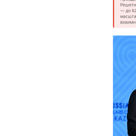
Решетн
— до $
масшта
взаимн