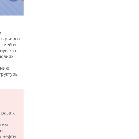
и
 сырьевых
ссией и
нув, что
ловиях
ению
труктуры
 раза к
этим
 в
к нефти