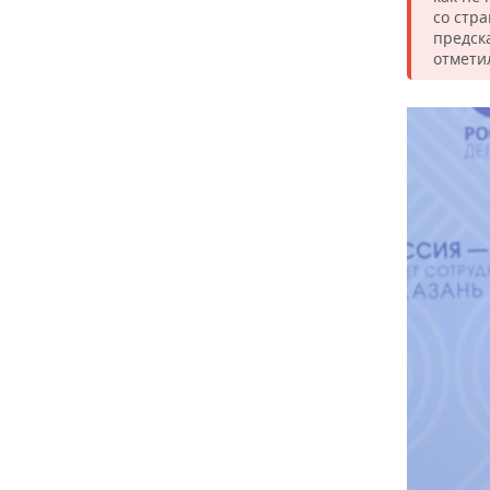
со стр
предск
отмети