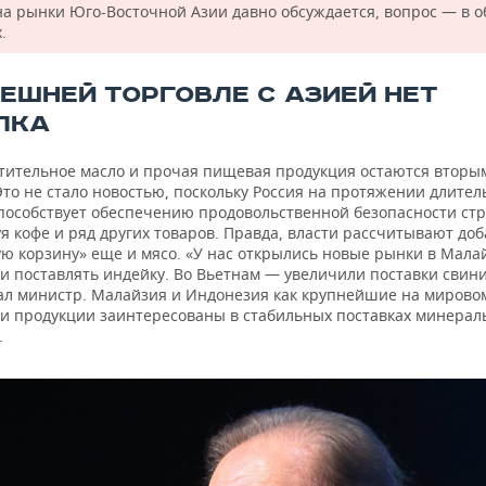
 на рынки Юго-Восточной Азии давно обсуждается, вопрос — в 
.
НЕШНЕЙ ТОРГОВЛЕ С АЗИЕЙ НЕТ
ЛКА
стительное масло и прочая пищевая продукция остаются вторы
Это не стало новостью, поскольку Россия на протяжении длител
пособствует обеспечению продовольственной безопасности стр
 кофе и ряд других товаров. Правда, власти рассчитывают доб
ую корзину» еще и мясо. «У нас открылись новые рынки в Мал
ли поставлять индейку. Во Вьетнам — увеличили поставки свин
ал министр. Малайзия и Индонезия как крупнейшие на мирово
и продукции заинтересованы в стабильных поставках минерал
.