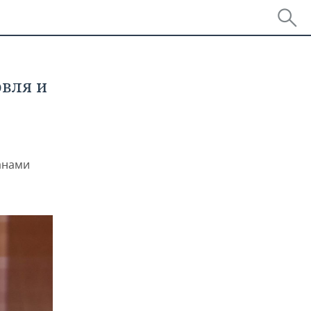
овля и
анами