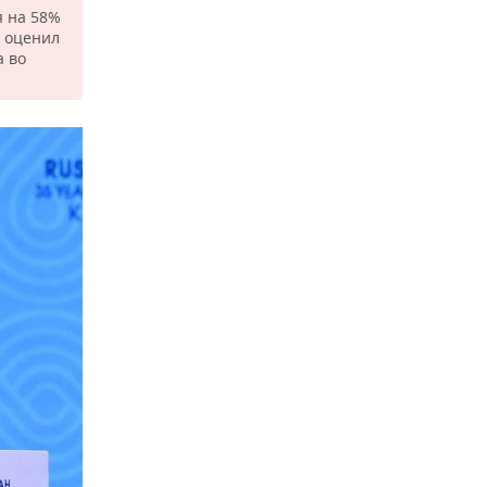
я на 58%
н оценил
а во