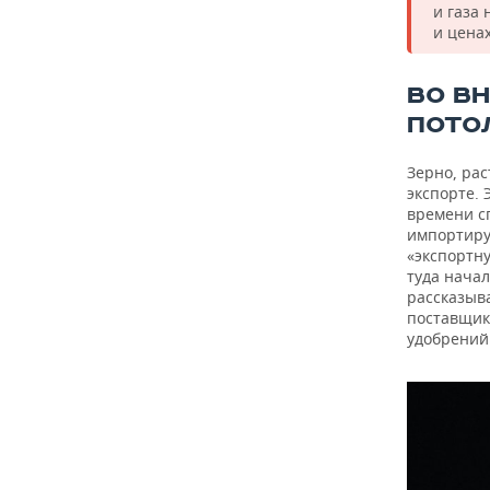
и газа
и ценах
ВО В
ПОТО
Зерно, ра
экспорте. 
времени с
импортируя
«экспортн
туда нача
рассказыв
поставщик
удобрений