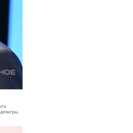
ыта
идеоигры,