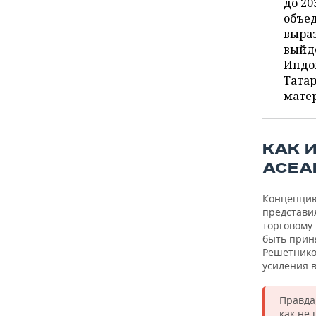
ВОДНЫЕ ВИДЫ СПОРТА
ОБРАЗОВАНИЕ
до 20
объе
выраз
ХОККЕЙ С МЯЧОМ
ПРОИСШЕСТВИЯ
выйде
Индо
Татар
матер
КАК 
АСЕА
Концепцию
представи
торговому
быть прин
Решетников
усиления 
Правда
как не