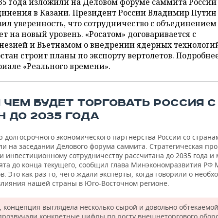
35 года изложили на Деловом форуме саммита России
динения в Казани. Президент России Владимир Путин
ил уверенность, что сотрудничество с объединением
т на новый уровень. «Росатом» договаривается с
незией и Вьетнамом о внедрении ядерных технологий
стан строит планы по экспорту вертолетов. Подробне
иале «Реального времени».
И ЧЕМ БУДЕТ ТОРГОВАТЬ РОССИЯ С
Н ДО 2035 ГОДА
 долгосрочного экономического партнерства России со стран
ли на заседании Делового форума саммита. Стратегическая пр
 и инвестиционному сотрудничеству рассчитана до 2035 года и
ята до конца текущего, сообщил глава Минэкономразвития РФ
. Это как раз то, чего ждали эксперты, когда говорили о необх
влияния нашей страны в Юго-Восточном регионе.
, концепция выглядела несколько сырой и довольно обтекаемой
 прозвучали конкретные цифры по росту внешнеторгового обор