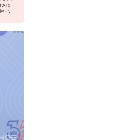
то-то
фазе,