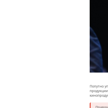
Попутно у
продукции 
кинопроду
Правда