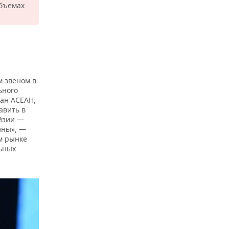
объемах
м звеном в
ьного
ан АСЕАН,
авить в
айзии —
ины», —
м рынке
ьных