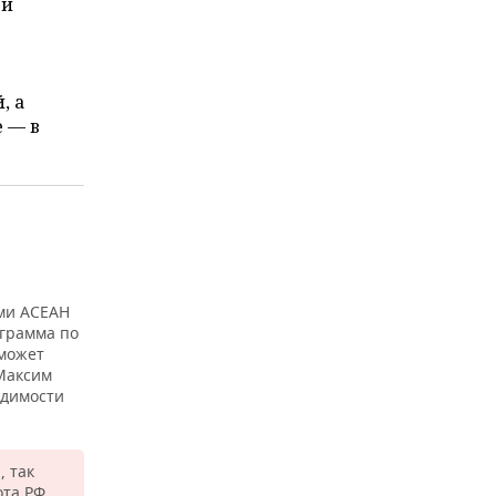
 и
, а
е — в
ами АСЕАН
ограмма по
 может
 Максим
одимости
, так
ота РФ