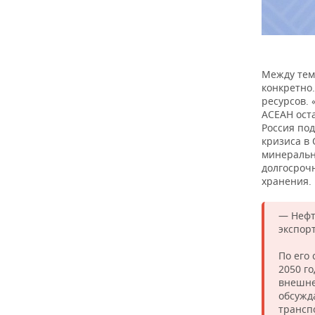
Между тем
конкретно.
ресурсов. 
АСЕАН ост
Россия под
кризиса в
минеральн
долгосроч
хранения.
— Нефт
экспор
По его 
2050 г
внешне
обсужд
трансп