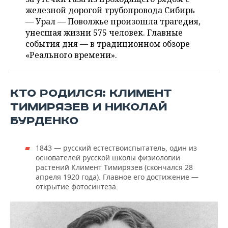
ВОДНЫЕ ВИДЫ СПОРТА
ОБРАЗОВАНИЕ
железной дорогой трубопровода Сибирь
— Урал — Поволжье произошла трагедия,
ХОККЕЙ С МЯЧОМ
ПРОИСШЕСТВИЯ
унесшая жизни 575 человек. Главные
события дня — в традиционном обзоре
«Реального времени».
КТО РОДИЛСЯ: КЛИМЕНТ
ТИМИРЯЗЕВ И НИКОЛАЙ
БУРДЕНКО
1843 — русский естествоиспытатель, один из
основателей русской школы физиологии
растений Климент Тимирязев (скончался 28
апреля 1920 года). Главное его достижение —
открытие фотосинтеза.