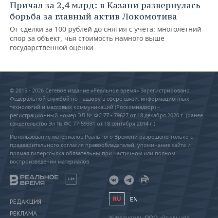
Причал за 2,4 млрд: в Казани развернулась
борьба за главный актив Локомотива
От сделки за 100 рублей до снятия с учета: многолетний
спор за объект, чья стоимость намного выше
государственной оценки
© 2015 - 2026 Сетевое издание «Реальное время» Зарегистрировано
Федеральной службой по надзору в сфере связи, информационных
технологий и массовых коммуникаций (Роскомнадзор) –
регистрационный номер ЭЛ № ФС 77 - 79627 от 18 декабря 2020 г. (ранее
свидетельство Эл № ФС 77-59331 от 18 сентября 2014 г.)
Использование материалов Реального Времени разрешено только с
предварительного согласия правообладателей, упоминание сайта и
прямая гиперссылка обязательны при частичном или полном
воспроизведении материалов.
18+
RU
EN
РЕДАКЦИЯ
РЕКЛАМА
Учредитель ООО «Реальное