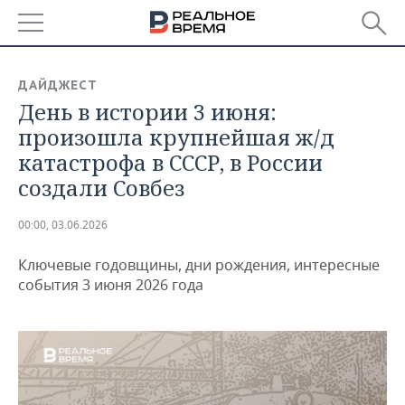
РЕГИОНЫ
ДАЙДЖЕСТ
День в истории 3 июня:
БАШКОРТОСТАН
НОВОСТИ
произошла крупнейшая ж/д
ТАТАРСТАН
АНАЛИТИКА
катастрофа в СССР, в России
создали Совбез
УДМУРТИЯ
НОВОСТИ АНАЛИТИКИ
ЭКОНОМИКА
00:00, 03.06.2026
ДЕКЛАРАЦИИ О ДОХОДАХ
НОВОСТИ ЭКОНОМИКИ
ПРОМЫШЛЕННОСТЬ
Ключевые годовщины, дни рождения, интересные
КОРОЛИ ГОСЗАКАЗА ПФО
ФИНАНСЫ
НОВОСТИ
НЕДВИЖИМОСТЬ
события 3 июня 2026 года
ПРОМЫШЛЕННОСТИ
ВУЗЫ ТАТАРСТАНА
БАНКИ
НОВОСТИ НЕДВИЖИМОСТИ
АВТО
АГРОПРОМ
КОМУ ПРИНАДЛЕЖАТ
БЮДЖЕТ
НОВОСТИ АВТО
БИЗНЕС
ТОРГОВЫЕ ЦЕНТРЫ
МАШИНОСТРОЕНИЕ
ТАТАРСТАНА
ИНВЕСТИЦИИ
НОВОСТИ БИЗНЕСА
ТЕХНОЛОГИИ