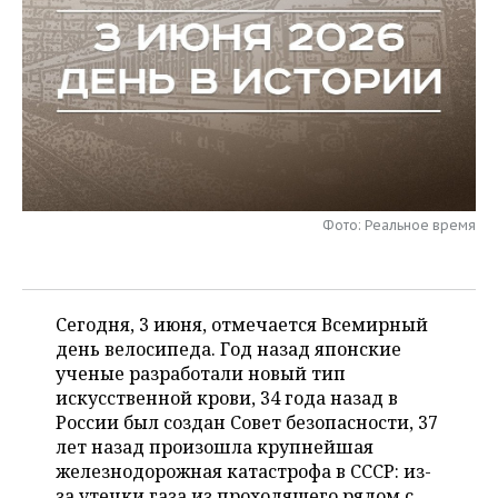
НЕФТЕХИМИЯ
РОЗНИЧНАЯ ТОРГОВЛЯ
НОВОСТИ ТЕХНОЛОГИЙ
МЕРОПРИЯТИЯ
НЕФТЬ
ТРАНСПОРТ
IT
НОВОСТИ МЕРОПРИЯТИЙ
СПОРТ
ОПК
УСЛУГИ
МЕДИА
ВЫЕЗДНАЯ РЕДАКЦИЯ
НОВОСТИ СПОРТА
ОБЩЕСТВО
ЭНЕРГЕТИКА
ТЕЛЕКОММУНИКАЦИИ
БИЗНЕС-БРАНЧИ
ФУТБОЛ
НОВОСТИ ОБЩЕСТВА
ФОТОГАЛЕРЕЯ
Фото: Реальное время
ONLINE-КОНФЕРЕНЦИИ
ХОККЕЙ
ВЛАСТЬ
СЮЖЕТЫ
ОТКРЫТАЯ ЛЕКЦИЯ
БАСКЕТБОЛ
ИНФРАСТРУКТУРА
СПРАВОЧНИК
Сегодня, 3 июня, отмечается Всемирный
ВОЛЕЙБОЛ
ИСТОРИЯ
СПИСОК ПЕРСОН
день велосипеда. Год назад японские
ПОЛНАЯ ВЕРСИЯ
ученые разработали новый тип
искусственной крови, 34 года назад в
КИБЕРСПОРТ
КУЛЬТУРА
СПИСОК КОМПАНИЙ
России был создан Совет безопасности, 37
лет назад произошла крупнейшая
ФИГУРНОЕ КАТАНИЕ
МЕДИЦИНА
железнодорожная катастрофа в СССР: из-
за утечки газа из проходящего рядом с