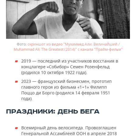
скриншот из видео "Мухаммед Али: Величайший /
Muhammad Ali: The Greatest (2014)" с канала "Прайм-фильм"
2019 — последний из участников восстания в
концлагере «Собибор» Семен Розенфельд
(родился 10 октября 1922 года).
2023 — французский бизнесмен, прототип
главного героя из фильма «1+1» Филипп
Поццо ди Борго (родился 14 февраля 1951
года).
ПРАЗДНИКИ: ДЕНЬ БЕГА
Всемирный день велосипеда. Провозглашен
Генеральной Ассамблеей ООН в апреле 2018