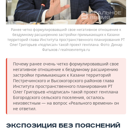
Ранее четко формулировавший свое негативное отношение к
бездумному расширению застройки примыкающих к Казани
территорий глава Института пространственного планирования РТ
Олег Григорьев «подписал» такой проект генплана.
Динар
Фатыхов / realnoevremya.ru
Почему ранее очень четко формулировавший свое
негативное отношение к бездумному расширению
застройки примыкающих к Казани территорий
Пестречинского и Высокогорского районов глава
Института пространственного планирования РТ
Олег Григорьев «подписал» такой проект генплана
Богородского сельского поселения, осталось
неизвестным — на вопрос «Реального времени» он
не ответил.
ЭКСПОЗИЦИЯ БЕЗ ПОЯСНЕНИЙ