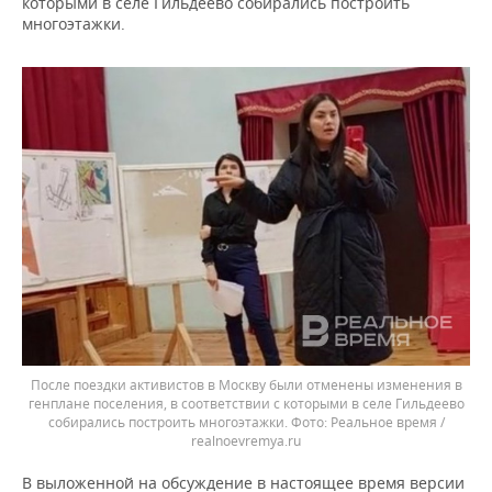
которыми в селе Гильдеево собирались построить
многоэтажки.
После поездки активистов в Москву были отменены изменения в
генплане поселения, в соответствии с которыми в селе Гильдеево
собирались построить многоэтажки.
Реальное время /
realnoevremya.ru
В выложенной на обсуждение в настоящее время версии