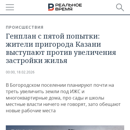
РЕГИОНЫ
ПРОИСШЕСТВИЯ
Генплан с пятой попытки:
БАШКОРТОСТАН
НОВОСТИ
жители пригорода Казани
ТАТАРСТАН
АНАЛИТИКА
выступают против увеличения
застройки жилья
УДМУРТИЯ
НОВОСТИ АНАЛИТИКИ
ЭКОНОМИКА
00:00, 18.02.2026
ДЕКЛАРАЦИИ О ДОХОДАХ
НОВОСТИ ЭКОНОМИКИ
ПРОМЫШЛЕННОСТЬ
В Богородском поселении планируют почти на
КОРОЛИ ГОСЗАКАЗА ПФО
ФИНАНСЫ
НОВОСТИ
НЕДВИЖИМОСТЬ
треть увеличить земли под ИЖС и
ПРОМЫШЛЕННОСТИ
многоквартирные дома, про сады и школы
ВУЗЫ ТАТАРСТАНА
БАНКИ
НОВОСТИ НЕДВИЖИМОСТИ
АВТО
местные власти ничего не говорят, зато обещают
АГРОПРОМ
новые рабочие места
КОМУ ПРИНАДЛЕЖАТ
БЮДЖЕТ
НОВОСТИ АВТО
БИЗНЕС
ТОРГОВЫЕ ЦЕНТРЫ
МАШИНОСТРОЕНИЕ
ТАТАРСТАНА
ИНВЕСТИЦИИ
НОВОСТИ БИЗНЕСА
ТЕХНОЛОГИИ