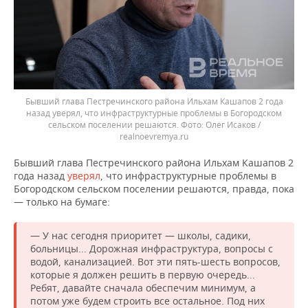
Бывший глава Пестречинского района Ильхам Кашапов 2 года
назад уверял, что инфраструктурные проблемы в Богородском
сельском поселении решаются.
Олег Исаков /
realnoevremya.ru
Бывший глава Пестречинского района Ильхам Кашапов 2
года назад
уверял
, что инфраструктурные проблемы в
Богородском сельском поселении решаются, правда, пока
— только на бумаге:
— У нас сегодня приоритет — школы, садики,
больницы... Дорожная инфраструктура, вопросы с
водой, канализацией. Вот эти пять-шесть вопросов,
которые я должен решить в первую очередь...
Ребят, давайте сначала обеспечим минимум, а
потом уже будем строить все остальное. Под них