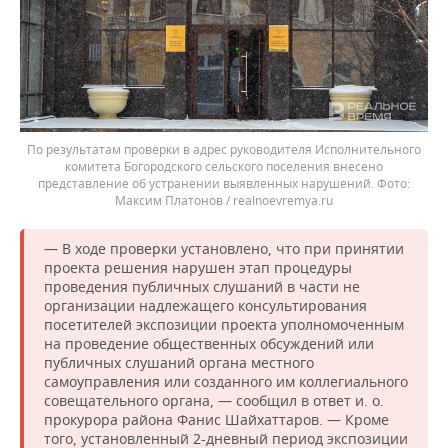
По результатам проверки в адрес руководителя Исполнительного
комитета Богородского сельского поселения внесено
представление об устранении выявленных нарушений.
Максим Платонов / realnoevremya.ru
— В ходе проверки установлено, что при принятии
проекта решения нарушен этап процедуры
проведения публичных слушаний в части не
организации надлежащего консультирования
посетителей экспозиции проекта уполномоченным
на проведение общественных обсуждений или
публичных слушаний органа местного
самоуправления или созданного им коллегиального
совещательного органа, — сообщил в ответ и. о.
прокурора района Фанис Шайхаттаров. — Кроме
того, установленный 2-дневный период экспозиции