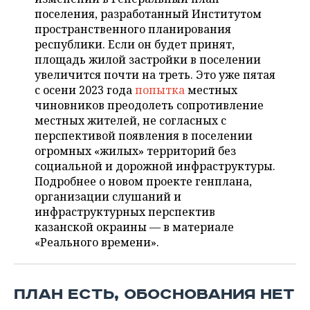
ВОДНЫЕ ВИДЫ СПОРТА
ОБРАЗОВАНИЕ
поселения, разработанный Институтом
пространственного планирования
ХОККЕЙ С МЯЧОМ
ПРОИСШЕСТВИЯ
республики. Если он будет принят,
площадь жилой застройки в поселении
увеличится почти на треть. Это уже пятая
с осени 2023 года
попытка
местных
чиновников преодолеть сопротивление
местных жителей, не согласных с
перспективой появления в поселении
огромных «жилых» территорий без
социальной и дорожной инфраструктуры.
Подробнее о новом проекте генплана,
организации слушаний и
инфраструктурных перспектив
казанской окраины — в материале
«Реального времени».
ПЛАН ЕСТЬ, ОБОСНОВАНИЯ НЕТ