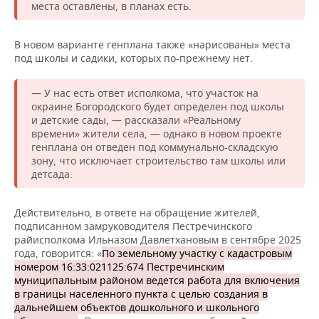
места оставлены, в планах есть.
В новом варианте генплана также «нарисованы» места
под школы и садики, которых по-прежнему нет.
— У нас есть ответ исполкома, что участок на
окраине Богородского будет определен под школы
и детские сады, — рассказали «Реальному
времени» жители села, — однако в новом проекте
генплана он отведен под коммунально-складскую
зону, что исключает строительство там школы или
детсада.
Действительно, в ответе на обращение жителей,
подписанном замруководителя Пестречинского
райисполкома Ильназом Давлетхановым в сентябре 2025
года, говорится: «
По земельному участку с кадастровым
номером 16:33:021125:674 Пестречинским
муниципальным районом ведется работа для включения
в границы населенного пункта с целью создания в
дальнейшем объектов дошкольного и школьного