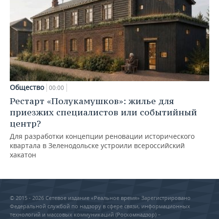
Общество
00:00
Рестарт «Полукамушков»: жилье для
приезжих специалистов или событийный
центр?
Для разработки концепции реновации исторического
квартала в Зеленодольске устроили всероссийский
хакатон
© 2015 - 2026 Сетевое издание «Реальное время» Зарегистрировано
Федеральной службой по надзору в сфере связи, информационных
технологий и массовых коммуникаций (Роскомнадзор) –