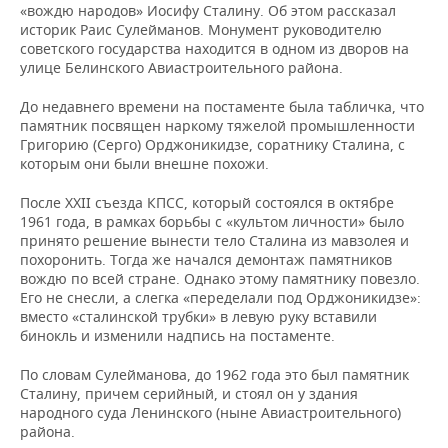
«вождю народов» Иосифу Сталину. Об этом рассказал
историк Раис Сулейманов. Монумент руководителю
советского государства находится в одном из дворов на
улице Белинского Авиастроительного района.
До недавнего времени на постаменте была табличка, что
памятник посвящен наркому тяжелой промышленности
Григорию (Серго) Орджоникидзе, соратнику Сталина, с
которым они были внешне похожи.
После XXII съезда КПСС, который состоялся в октябре
1961 года, в рамках борьбы с «культом личности» было
принято решение вынести тело Сталина из мавзолея и
похоронить. Тогда же начался демонтаж памятников
вождю по всей стране. Однако этому памятнику повезло.
Его не снесли, а слегка «переделали под Орджоникидзе»:
вместо «сталинской трубки» в левую руку вставили
бинокль и изменили надпись на постаменте.
По словам Сулейманова, до 1962 года это был памятник
Сталину, причем серийный, и стоял он у здания
народного суда Ленинского (ныне Авиастроительного)
района.