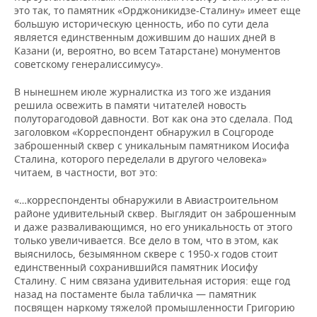
это так, то памятник «Орджоникидзе-Сталину» имеет еще
большую историческую ценность, ибо по сути дела
является единственным дожившим до наших дней в
Казани (и, вероятно, во всем Татарстане) монументов
советскому генералиссимусу».
В нынешнем июле журналистка из того же издания
решила освежить в памяти читателей новость
полуторагодовой давности. Вот как она это сделала. Под
заголовком «Корреспондент обнаружил в Соцгороде
заброшенный сквер с уникальным памятником Иосифа
Сталина, которого переделали в другого человека»
читаем, в частности, вот это:
«…корреспонденты обнаружили в Авиастроительном
районе удивительный сквер. Выглядит он заброшенным
и даже разваливающимся, но его уникальность от этого
только увеличивается. Все дело в том, что в этом, как
выяснилось, безымянном сквере с 1950-х годов стоит
единственный сохранившийся памятник Иосифу
Сталину. С ним связана удивительная история: еще год
назад на постаменте была табличка — памятник
посвящен наркому тяжелой промышленности Григорию