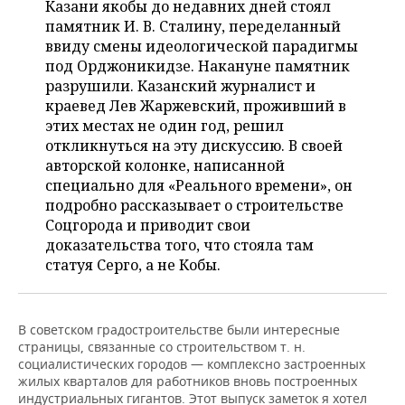
НЕФТЕХИМИЯ
Казани якобы до недавних дней стоял
памятник И. В. Сталину, переделанный
РОЗНИЧНАЯ ТОРГОВЛЯ
НОВОСТИ ТЕХНОЛОГИЙ
МЕРОПРИЯТИЯ
ввиду смены идеологической парадигмы
НЕФТЬ
под Орджоникидзе. Накануне памятник
ТРАНСПОРТ
IT
НОВОСТИ МЕРОПРИЯТИЙ
СПОРТ
разрушили. Казанский журналист и
ОПК
краевед Лев Жаржевский, проживший в
УСЛУГИ
МЕДИА
ВЫЕЗДНАЯ РЕДАКЦИЯ
НОВОСТИ СПОРТА
ОБЩЕСТВО
этих местах не один год, решил
ЭНЕРГЕТИКА
откликнуться на эту дискуссию. В своей
ТЕЛЕКОММУНИКАЦИИ
БИЗНЕС-БРАНЧИ
ФУТБОЛ
НОВОСТИ ОБЩЕСТВА
ФОТОГАЛЕРЕЯ
авторской колонке, написанной
специально для «Реального времени», он
ONLINE-КОНФЕРЕНЦИИ
ХОККЕЙ
ВЛАСТЬ
СЮЖЕТЫ
подробно рассказывает о строительстве
Соцгорода и приводит свои
ОТКРЫТАЯ ЛЕКЦИЯ
БАСКЕТБОЛ
ИНФРАСТРУКТУРА
СПРАВОЧНИК
доказательства того, что стояла там
статуя Серго, а не Кобы.
ВОЛЕЙБОЛ
ИСТОРИЯ
СПИСОК ПЕРСОН
ПОЛНАЯ ВЕРСИЯ
КИБЕРСПОРТ
КУЛЬТУРА
СПИСОК КОМПАНИЙ
В советском градостроительстве были интересные
страницы, связанные со строительством т. н.
социалистических городов — комплексно застроенных
ФИГУРНОЕ КАТАНИЕ
МЕДИЦИНА
жилых кварталов для работников вновь построенных
индустриальных гигантов. Этот выпуск заметок я хотел