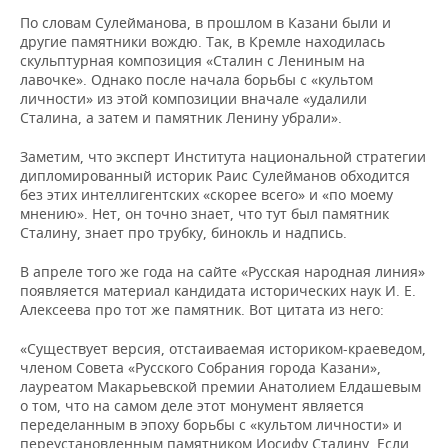
По словам Сулейманова, в прошлом в Казани были и
другие памятники вождю. Так, в Кремле находилась
скульптурная композиция «Сталин с Лениным на
лавочке». Однако после начала борьбы с «культом
личности» из этой композиции вначале «удалили
Сталина, а затем и памятник Ленину убрали».
Заметим, что эксперт Института национальной стратегии
дипломированный историк Раис Сулейманов обходится
без этих интеллигентских «скорее всего» и «по моему
мнению». Нет, он точно знает, что тут был памятник
Сталину, знает про трубку, бинокль и надпись.
В апреле того же года на сайте «Русская народная линия»
появляется материал кандидата исторических наук И. Е.
Алексеева про тот же памятник. Вот цитата из него:
«Существует версия, отстаиваемая историком-краеведом,
членом Совета «Русского Собрания города Казани»,
лауреатом Макарьевской премии Анатолием Елдашевым
о том, что на самом деле этот монумент является
переделанным в эпоху борьбы с «культом личности» и
переустановленным памятником Иосифу Сталину. Если