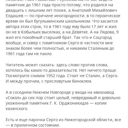
памятник до 1961 года просто потому, что родился на
двадцать с лишним лет позже, а Анатолий Михайлович
Елдашев — по причине иногородности: в то героическое
время он был бугульминским школьником. Что касается
автора этих строк, то в 1961 году ему было 17 лет и жил
он не в Кобыльих выселках, а на Девятке. А на Лядова, 9
жил его покойный старший брат. Так что и Соцгород
вообще, и сквер с памятником Серго в частности мне
знаком более чем полностью, и никаким Сталиным до
1961 года там не пахло.
Читатель может сказать: здесь слово против слова,
хотелось бы каких-то доказательств. Нет ничего проще.
Посмотрите снимок 1952 года. Стоит не Сталин, а Серго.
И между прочим, с пресловутым биноклем.
А в соседнем Нижнем Новгороде у входа на авиазавод
«Сокол» до сих пор стоит целый, невредимый и довольно
ухоженный памятник Г. К. Орджоникидзе — копия
казанского.
Есть и еще парочка Серго из Нижегородской области, все
— в приличном состоянии.