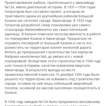
Проектирование района, прилегающего к авиазаводу
№124, имело длительную историю. В 1931—1934 годах
Гипрогором был составлен проект, в котором он
трактовался одним из крупнейших районов Большой
Казани как сателлит города. Авиагорода. В 1933 году
Гипрогор разработал схему планировки уже самого
«Соцгорода Авиакомбината» как самостоятельной
единицы. В Казани отмечали несогласованность в работе
по планировке Казани и Авиагорода. Предлагали не
отрывать последний от Большой Казани и часть его
разместить на территории южнее железной дороги.
Вплоть до прекращения строительства там корпусов
Фабрики кинопленки №8, до увязки его с новой
планировкой. Вследствие этого строительство в 1934 году
шло только в первом, начатом освоением квартале
Авиагорода. В результате выезда на место
правительственной Комиссии 15 декабря 1935 года было
решено эту территорию не осваивать под строительство
города, оставив на ней лишь небольшой аварийный
поселок; основной же массив населения сосредоточить в
Казани.
В 1936 году заводом №124 было предложено московскому