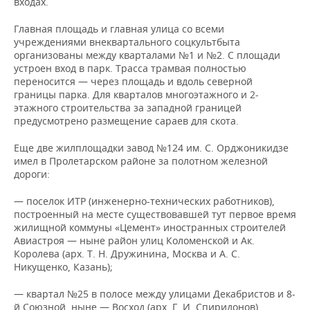
входах.
Главная площадь и главная улица со всеми
учреждениями внеквартального соцкультбыта
организованы между кварталами №1 и №2. С площади
устроен вход в парк. Трасса трамвая полностью
переносится — через площадь и вдоль северной
границы парка. Для кварталов многоэтажного и 2-
этажного строительства за западной границей
предусмотрено размещение сараев для скота.
Еще две жилплощадки завод №124 им. С. Орджоникидзе
имел в Пролетарском районе за полотном железной
дороги:
— поселок ИТР (инженерно-технических работников),
построенный на месте существовавшей тут первое время
жилищной коммуны «Цемент» иностранных строителей
Авиастроя — ныне район улиц Коломенской и Ак.
Королева (арх. Т. Н. Дружинина, Москва и А. С.
Никущенко, Казань);
— квартал №25 в полосе между улицами Декабристов и 8-
й Союзной, ныне — Восход (арх. Г. И. Спиридонов).