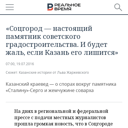
РЕГИОНЫ
«Соцгород — настоящий
БАШКОРТОСТАН
НОВОСТИ
памятник советского
градостроительства. И будет
ТАТАРСТАН
АНАЛИТИКА
жаль, если Казань его лишится»
УДМУРТИЯ
НОВОСТИ АНАЛИТИКИ
ЭКОНОМИКА
07:00, 19.07.2016
Сюжет:
ДЕКЛАРАЦИИ О ДОХОДАХ
НОВОСТИ ЭКОНОМИКИ
Казанские истории от Льва Жаржевского
ПРОМЫШЛЕННОСТЬ
Казанский краевед — о спорах вокруг памятника
КОРОЛИ ГОСЗАКАЗА ПФО
ФИНАНСЫ
НОВОСТИ
НЕДВИЖИМОСТЬ
«Сталину»-Серго и жемчужине соварха
ПРОМЫШЛЕННОСТИ
ВУЗЫ ТАТАРСТАНА
БАНКИ
НОВОСТИ НЕДВИЖИМОСТИ
АВТО
АГРОПРОМ
На днях в региональной и федеральной
КОМУ ПРИНАДЛЕЖАТ
БЮДЖЕТ
НОВОСТИ АВТО
БИЗНЕС
ТОРГОВЫЕ ЦЕНТРЫ
МАШИНОСТРОЕНИЕ
прессе с подачи местных журналистов
ТАТАРСТАНА
прошла громкая новость, что в Соцгороде
ИНВЕСТИЦИИ
НОВОСТИ БИЗНЕСА
ТЕХНОЛОГИИ