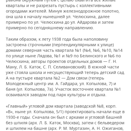
кварталы и не разрезать пустырь с коллективными
огородами жителей. Минуя железнодорожное полотно,
она шла к началу нынешней ул. Челюскина, далее
примерно по ул. Челюскина до ул. Айдарова и затем
примерно по сегодняшнему направлению.
Таким образом, к лету 1938 года была наполовину
застроена строчными (перпендикулярными к улице)
домами северная часть квартала №1 (№4, №6, №10, №14
по улице ныне Лядова, №1 и №9 по Белинского и №6 по
Челюскина; авторы проектов отдельных домов — Г. Н.
Ману, Л. Б. Каток, С. П. Селивановский). В южной части
уже стояла школа и несуществующий теперь детский сад.
А на пустыре квартала №2 — Дом связи (теперь
Молодежный центр им. А. Гайдара; ул. Копылова, 7) и
баня (ул. Копылова, 7а). Участок восточнее квартала №1
осваивался заводом под парк культуры и отдыха.
«Главный» угловой дом квартала (заводской №8, корп.
«В», ныне ул. Копылова, 5/1) проектировать начали еще в
1930-е годы. Сначала он был с арками и угловой башней
без шпиля (арх. Л. Б. Каток, Москва), затем с бельведером
и шпилем на башне (арх. Р. М. Муртазин, А. Н. Ожиганов,