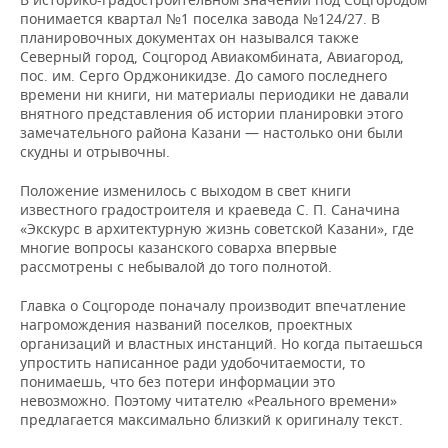
понимается квартал №1 поселка завода №124/27. В
планировочных документах он назывался также
Северный город, Соцгород Авиакомбината, Авиагород,
пос. им. Серго Орджоникидзе. До самого последнего
времени ни книги, ни материалы периодики не давали
внятного представления об истории планировки этого
замечательного района Казани — настолько они были
скудны и отрывочны.
Положение изменилось с выходом в свет книги
известного градостроителя и краеведа С. П. Саначина
«Экскурс в архитектурную жизнь советской Казани», где
многие вопросы казанского соварха впервые
рассмотрены с небывалой до того полнотой.
Главка о Соцгороде поначалу производит впечатление
нагромождения названий поселков, проектных
организаций и властных инстанций. Но когда пытаешься
упростить написанное ради удобочитаемости, то
понимаешь, что без потери информации это
невозможно. Поэтому читателю «Реального времени»
предлагается максимально близкий к оригиналу текст.