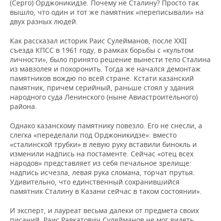
(Серго) Орджоникидзе. Почему не Сталину? Просто так
вышло, что один и тот же памятник «переписывали» на
двух разных людей.
Как рассказал историк Раис Сулейманов, после XXII
съезда КПСС в 1961 году, в рамках борьбы с «культом
личности», было принято решение вынести тело Сталина
из мавзолея и похоронить. Тогда же начался демонтаж
памятников вождю по всей стране. Кстати казанский
памятник, причем серийный, раньше стоял у здания
народного суда Ленинского (ныне Авиастроительного)
района.
Однако казанскому памятнику повезло. Его не снесли, а
слегка «переделали под Орджоникидзе»: вместо
«сталинской трубки» в левую руку вставили бинокль и
изменили надпись на постаменте. Сейчас «отец всех
народов» представляет из себя печальное зрелище:
надпись исчезла, левая рука сломана, торчат прутья.
Удивительно, что единственный сохранившийся
памятник Сталину в Казани сейчас в таком состоянии».
И эксперт, и лауреат весьма далеки от предмета своих
писаний. Раис Равкатович Сулейманов не мог видеть