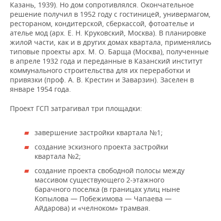
Казань, 1939). Но дом сопротивлялся. Окончательное
решение получил в 1952 году с гостиницей, универмагом,
рестораном, кондитерской, сберкассой, фотоателье и
ателье мод (арх. Е. Н. Круковский, Москва). В планировке
жилой части, как и в других домах квартала, применялись
типовые проекты арх. М. О. Барща (Москва), полученные
в апреле 1932 года и переданные в Казанский институт
коммунального строительства для их переработки и
привязки (проф. А. В. Крестин и Заварзин). Заселен в
январе 1954 года.
Проект ГСП затрагивал три площадки:
завершение застройки квартала №1;
создание эскизного проекта застройки
квартала №2;
создание проекта свободной полосы между
массивом существующего 2-этажного
барачного поселка (в границах улиц ныне
Копылова — Побежимова — Чапаева —
Айдарова) и «челноком» трамвая.