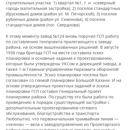
строительных участка: 1) квартал №1, т. н. «северный
город» (капитальная застройка); 2) поселок стандартных
(брусковых) домов (район ул. М. Печорской); 3) поселок
рубленых домов (район ул. Симонова); 4) поселок
стандартных домов (пос. Свердлова).
К этому моменту завод №124 вновь поручил ГСП работу
по составлению генпроекта прилегающего к заводу
района, на основе вышеназванных решений. В августе
1938 года бригада ГСП на месте составила эскиз
планировки и основные задания к проектированию,
которые были утверждены УКСом и дирекцией завода, а
также 1-м Главным управлением Наркомата оборонной
промышленности. Эскиз планировки поселка был
согласован со схемой планировки Большой Казани. И на
основе утвержденных проектных заданий и эскиза
планировки ГСП составил Генеральный проект
планировки района. По существу это была работа по
приведению в порядок существующей застройки с
дополнительным проектированием сетевого
обслуживания, благоустройства и транспорта.
Любопытно, что первоначальная трамвайная линия —
«челнок» — вела к заводоуправлению из Пролетарского
района окружным путем с целью охватить все жилые