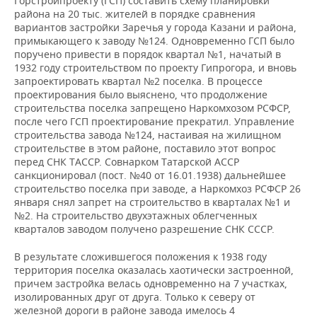
Горстройпроекту (ГСП) составить схему планировки
района на 20 тыс. жителей в порядке сравнения
вариантов застройки Заречья у города Казани и района,
примыкающего к заводу №124. Одновременно ГСП было
поручено привести в порядок квартал №1, начатый в
1932 году строительством по проекту Гипрогора, и вновь
запроектировать квартал №2 поселка. В процессе
проектирования было выяснено, что продолжение
строительства поселка запрещено Наркомхозом РСФСР,
после чего ГСП проектирование прекратил. Управление
строительства завода №124, настаивая на жилищном
строительстве в этом районе, поставило этот вопрос
перед СНК ТАССР. Совнарком Татарской АССР
санкционировал (пост. №40 от 16.01.1938) дальнейшее
строительство поселка при заводе, а Наркомхоз РСФСР 26
января снял запрет на строительство в кварталах №1 и
№2. На строительство двухэтажных облегченных
кварталов заводом получено разрешение СНК СССР.
В результате сложившегося положения к 1938 году
территория поселка оказалась хаотически застроенной,
причем застройка велась одновременно на 7 участках,
изолированных друг от друга. Только к северу от
железной дороги в районе завода имелось 4