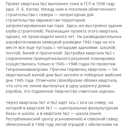
Проект квартала №2 выполнен тоже в ГСП в 1938 году
(арх. Л. Б. Каток). Между ним и поселком облегченного
строительства с севера — непригодная для
строительства овражистая территория,
запроектированная как парк. Здесь же выстроено здание
клуба (строителей). Реализации проекта этого квартала,
однако, не происходило много лет. На разведывательных
аэрофотоснимках немецкой разведки 1942 года на его
месте все еще пустырь с четырьмя зданиями: школой,
почтой, баней и прачечной. Застройка квартала №2 с
сохранением принципиального решения планировки
осуществилась только в 1945—1948 годах по проектам
Гипронииавиапрома. Причем первенец квартала — 54-
квартирный жилой дом был заселен в победные майские
дни 1945 года. Отмечали своеобразие облика квартала,
что «это не линия вытянутых в одну шеренгу домов-
коробок, это подлинное творчество советских зодчих».
Через кварталы №1 и №2 идет ось с юга на север, на
которой в квартале №1 — «центральная физкультурная
база» и школа, а в квартале №2 — школа (ныне
Республиканский центр усыновления) и сквозной сквер,
обнесенный в 1948 году литой оградой с обелисками на