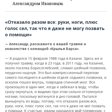
ВОДНЫЕ ВИДЫ СПОРТА
ОБРАЗОВАНИЕ
Александром Ивановым.
ХОККЕЙ С МЯЧОМ
ПРОИСШЕСТВИЯ
«Отказало разом все: руки, ноги, плюс
голос
о я даже не могу позвать
сел, так чт
о помощи»
— Александр, расскажите о вашей травме и
знакомстве с командой «Крылья Барса».
— Я родился 15 февраля 1988 года в Казани. Здесь же и
получил травму, когда в 23 года, в 2011 году, на Казанке,
около поселка Борисоглебский, сломал шейный позвонок,
неудачно нырнув. Это был компрессионный перелом
самого последнего в шейном отделе седьмого позвонка, и
осколок пошел внутрь, повредив спинной мозг. Все
произошло в один миг, когда я забежал в воду, чтобы
сразу окунуться, и видимо при этом сильно оттолкнулся
ногами, поскольку воткнулся в дно головой. Пытался
вынырнуть из воды, потому, что отказало разом все,
руки, ноги, плюс голос сел, так что я даже не мог позвать
о помощи. К счастью, рядом находился мой племянник, с