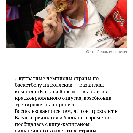
НЕФТЕХИМИЯ
РОЗНИЧНАЯ ТОРГОВЛЯ
НОВОСТИ ТЕХНОЛОГИЙ
МЕРОПРИЯТИЯ
НЕФТЬ
ТРАНСПОРТ
IT
НОВОСТИ МЕРОПРИЯТИЙ
СПОРТ
ОПК
УСЛУГИ
МЕДИА
ВЫЕЗДНАЯ РЕДАКЦИЯ
НОВОСТИ СПОРТА
ОБЩЕСТВО
ЭНЕРГЕТИКА
ТЕЛЕКОММУНИКАЦИИ
БИЗНЕС-БРАНЧИ
ФУТБОЛ
НОВОСТИ ОБЩЕСТВА
ФОТОГАЛЕРЕЯ
Фото: Реальное время
ONLINE-КОНФЕРЕНЦИИ
ХОККЕЙ
ВЛАСТЬ
СЮЖЕТЫ
Двукратные чемпионы страны по
ОТКРЫТАЯ ЛЕКЦИЯ
БАСКЕТБОЛ
ИНФРАСТРУКТУРА
СПРАВОЧНИК
баскетболу на колясках — казанская
команда «Крылья Барса» — вышли из
ВОЛЕЙБОЛ
ИСТОРИЯ
СПИСОК ПЕРСОН
ПОЛНАЯ ВЕРСИЯ
кратковременного отпуска, возобновив
тренировочный процесс.
КИБЕРСПОРТ
КУЛЬТУРА
СПИСОК КОМПАНИЙ
Воспользовавшись тем, что он проходит в
Казани, редакция «Реального времени»
ФИГУРНОЕ КАТАНИЕ
МЕДИЦИНА
пообщалась с вице-капитаном
сильнейшего коллектива страны