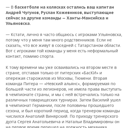
— В
баскетболе на колясках остались ваш капитан
Андрей Чугунов, Руслан Кожевников, выступающие
сейчас за другие команды — Ханты-Мансийска и
Ульяновска.
— Кстати, лично я часто общаюсь с игроками Ульяновска,
потому что у меня там много родственников. Если не
сказать, что все живут в соседней с Татарстаном области.
Вот с игроками той команды у меня есть неформальный
контакт, помимо спорта.
К тому времени мы уже осваивались на втором месте в
стране, отставая только от питерских «БасКИ» и
опережая старожилов из Москвы, Тюмени. Вторая
команда Питера — «Невский альянс», формируемая по
большей части из легионеров, не имела права выступать
в чемпионате страны, и мы с ней встречались только на
различных товарищеских турнирах. Затем Василий ушел
в чемпионат Германии, после половины прошедшего
сезона, и был короткий период, когда тренером команды
числился Анатолий Винярский. По приходу тренерского
дуэта Сергея Анатольевича и Натальи Владимировны он
на первое время перешел на должность механика