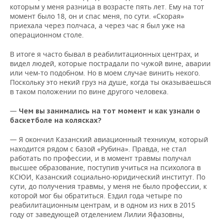
которым у меня разница в возрасте пять лет. Ему на тот
момент было 18, он и спас меня, по сути. «Скорая»
приехала через полчаса, а через час я был уже на
операционном столе.
В итоге я часто бывал в реабилитационных центрах, и
видел людей, которые пострадали по чужой вине, аварии
или чем-то подобном. Но в моем случае винить некого.
Поскольку это некий груз на душе, когда ты оказываешься
в таком положении по вине другого человека.
—
Чем вы занимались на тот момент и как узнали о
баскетболе на колясках?
— Я окончил Казанский авиационный техникум, который
находится рядом с базой «Рубина». Правда, не стал
работать по профессии, и в момент травмы получал
высшее образование, поступив учиться на психолога в
КСЮИ, Казанский социально-юридический институт. По
сути, до получения травмы, у меня не было профессии, к
которой мог бы обратиться. Ездил года четыре по
реабилитационным центрам, и в одном из них в 2015
году от заведующей отделением Лилии Яфазовны,