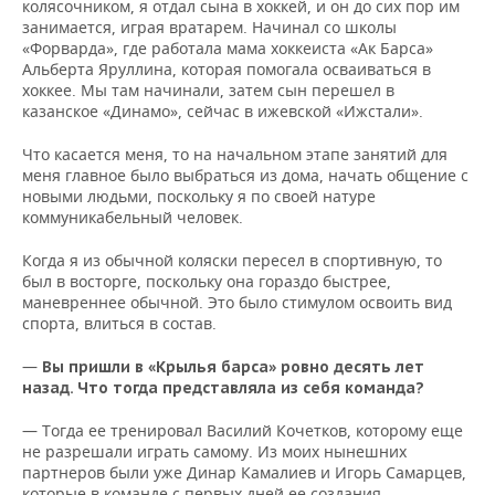
колясочником, я отдал сына в хоккей, и он до сих пор им
занимается, играя вратарем. Начинал со школы
«Форварда», где работала мама хоккеиста «Ак Барса»
Альберта Яруллина, которая помогала осваиваться в
хоккее. Мы там начинали, затем сын перешел в
казанское «Динамо», сейчас в ижевской «Ижстали».
Что касается меня, то на начальном этапе занятий для
меня главное было выбраться из дома, начать общение с
новыми людьми, поскольку я по своей натуре
коммуникабельный человек.
Когда я из обычной коляски пересел в спортивную, то
был в восторге, поскольку она гораздо быстрее,
маневреннее обычной. Это было стимулом освоить вид
спорта, влиться в состав.
—
Вы пришли в «Крылья барса» ровно десять лет
назад. Что тогда представляла из себя команда?
— Тогда ее тренировал Василий Кочетков, которому еще
не разрешали играть самому. Из моих нынешних
партнеров были уже Динар Камалиев и Игорь Самарцев,
которые в команде с первых дней ее создания.