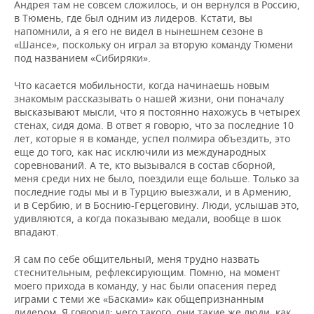
Андрея там не совсем сложилось, и он вернулся в Россию,
в Тюмень, где был одним из лидеров. Кстати, вы
напомнили, а я его не видел в нынешнем сезоне в
«Шансе», поскольку он играл за вторую команду Тюмени
под названием «Сибиряки».
Что касается мобильности, когда начинаешь новым
знакомым рассказывать о нашей жизни, они поначалу
высказывают мысли, что я постоянно нахожусь в четырех
стенах, сидя дома. В ответ я говорю, что за последние 10
лет, которые я в команде, успел полмира объездить, это
еще до того, как нас исключили из международных
соревнований. А те, кто вызывался в состав сборной,
меня среди них не было, поездили еще больше. Только за
последние годы мы и в Турцию выезжали, и в Армению,
и в Сербию, и в Боснию-Герцеговину. Люди, услышав это,
удивляются, а когда показываю медали, вообще в шок
впадают.
Я сам по себе общительный, меня трудно назвать
стеснительным, рефлексирующим. Помню, на момент
моего прихода в команду, у нас были опасения перед
играми с теми же «Басками» как общепризнанным
лидером. Я говорил: чего такого, они такие же люди, как