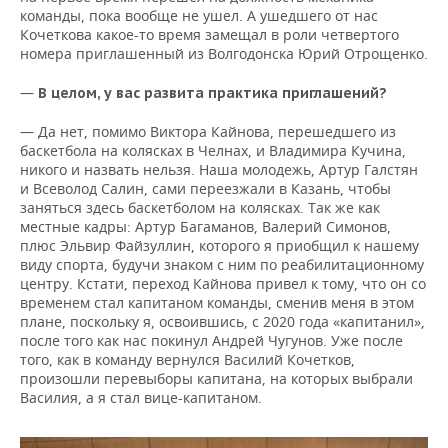
команды, пока вообще не ушел. А ушедшего от нас
Кочеткова какое-то время замещал в роли четвертого
номера приглашенный из Волгодонска Юрий Отрощенко.
—
В целом, у вас развита практика приглашений?
— Да нет, помимо Виктора Кайнова, перешедшего из
баскетбола на колясках в Челнах, и Владимира Кучина,
никого и назвать нельзя. Наша молодежь, Артур Галстян
и Всеволод Салин, сами переезжали в Казань, чтобы
заняться здесь баскетболом на колясках. Так же как
местные кадры: Артур Багаманов, Валерий Симонов,
плюс Эльвир Файзуллин, которого я приобщил к нашему
виду спорта, будучи знаком с ним по реабилитационному
центру. Кстати, переход Кайнова привел к тому, что он со
временем стал капитаном команды, сменив меня в этом
плане, поскольку я, освоившись, с 2020 года «капитанил»,
после того как нас покинул Андрей Чугунов. Уже после
того, как в команду вернулся Василий Кочетков,
произошли перевыборы капитана, на которых выбрали
Василия, а я стал вице-капитаном.