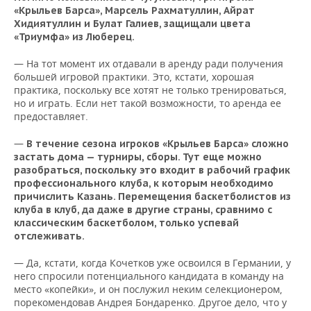
«Крыльев Барса», Марсель Рахматуллин, Айрат
Хидиятуллин и Булат Галиев, защищали цвета
«Триумфа» из Люберец.
— На тот момент их отдавали в аренду ради получения
большей игровой практики. Это, кстати, хорошая
практика, поскольку все хотят не только тренироваться,
но и играть. Если нет такой возможности, то аренда ее
предоставляет.
—
В течение сезона игроков «Крыльев Барса» сложно
застать дома — турниры, сборы. Тут еще можно
разобраться, поскольку это входит в рабочий график
профессионального клуба, к которым необходимо
причислить Казань. Перемещения баскетболистов из
клуба в клуб, да даже в другие страны, сравнимо с
классическим баскетболом, только успевай
отслеживать.
— Да, кстати, когда Кочетков уже освоился в Германии, у
него спросили потенциального кандидата в команду на
место «копейки», и он послужил неким селекционером,
порекомендовав Андрея Бондаренко. Другое дело, что у