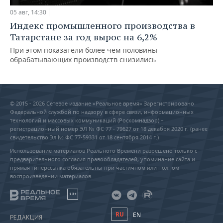
05 авг, 14:30
Индекс промышленного производства в
Татарстане за год вырос на 6,2%
При этом показатели более чем половины
обрабатывающих производств снизились
© 2015 - 2026 Сетевое издание «Реальное время» Зарегистрировано
Федеральной службой по надзору в сфере связи, информационных
технологий и массовых коммуникаций (Роскомнадзор) –
регистрационный номер ЭЛ № ФС 77 - 79627 от 18 декабря 2020 г. (ранее
свидетельство Эл № ФС 77-59331 от 18 сентября 2014 г.)
Использование материалов Реального Времени разрешено только с
предварительного согласия правообладателей, упоминание сайта и
прямая гиперссылка обязательны при частичном или полном
воспроизведении материалов.
18+
RU
EN
РЕДАКЦИЯ