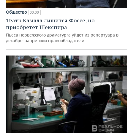
Общество
00:00
Театр Камала лишится Фоссе, но
приобретет Шекспира
Пьеса норвежского драматурга уйдет из репертуара в
декабре: запретили правообладатели