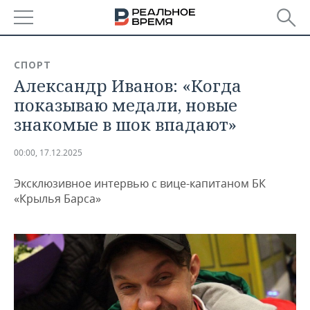
РЕГИОНЫ
СПОРТ
Александр Иванов: «Когда
БАШКОРТОСТАН
НОВОСТИ
показываю медали, новые
ТАТАРСТАН
АНАЛИТИКА
знакомые в шок впадают»
УДМУРТИЯ
НОВОСТИ АНАЛИТИКИ
ЭКОНОМИКА
00:00, 17.12.2025
ДЕКЛАРАЦИИ О ДОХОДАХ
НОВОСТИ ЭКОНОМИКИ
ПРОМЫШЛЕННОСТЬ
Эксклюзивное интервью с вице-капитаном БК
«Крылья Барса»
КОРОЛИ ГОСЗАКАЗА ПФО
ФИНАНСЫ
НОВОСТИ
НЕДВИЖИМОСТЬ
ПРОМЫШЛЕННОСТИ
ВУЗЫ ТАТАРСТАНА
БАНКИ
НОВОСТИ НЕДВИЖИМОСТИ
АВТО
АГРОПРОМ
КОМУ ПРИНАДЛЕЖАТ
БЮДЖЕТ
НОВОСТИ АВТО
БИЗНЕС
ТОРГОВЫЕ ЦЕНТРЫ
МАШИНОСТРОЕНИЕ
ТАТАРСТАНА
ИНВЕСТИЦИИ
НОВОСТИ БИЗНЕСА
ТЕХНОЛОГИИ