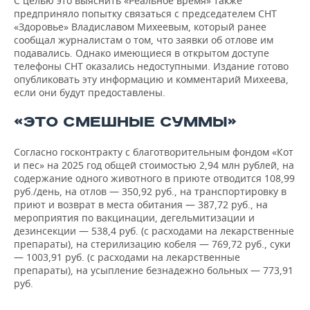
С целью это выяснить «Реальное время» также
предприняло попытку связаться с председателем СНТ
«Здоровье» Владиславом Михеевым, который ранее
сообщал журналистам о том, что заявки об отлове им
подавались. Однако имеющиеся в открытом доступе
телефоны СНТ оказались недоступными. Издание готово
опубликовать эту информацию и комментарий Михеева,
если они будут предоставлены.
«ЭТО СМЕШНЫЕ СУММЫ»
Согласно госконтракту с благотворительным фондом «Кот
и пес» на 2025 год общей стоимостью 2,94 млн рублей, на
содержание одного животного в приюте отводится 108,99
руб./день, на отлов — 350,92 руб., на транспортировку в
приют и возврат в места обитания — 387,72 руб., на
мероприятия по вакцинации, дегельмитизации и
дезинсекции — 538,4 руб. (с расходами на лекарственные
препараты), на стерилизацию кобеля — 769,72 руб., суки
— 1003,91 руб. (с расходами на лекарственные
препараты), на усыпление безнадежно больных — 773,91
руб.