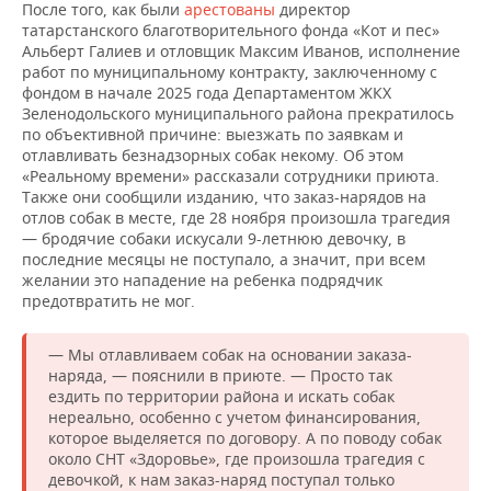
После того, как были
арестованы
директор
татарстанского благотворительного фонда «Кот и пес»
Альберт Галиев и отловщик Максим Иванов, исполнение
работ по муниципальному контракту, заключенному с
фондом в начале 2025 года Департаментом ЖКХ
Зеленодольского муниципального района прекратилось
по объективной причине: выезжать по заявкам и
отлавливать безнадзорных собак некому. Об этом
«Реальному времени» рассказали сотрудники приюта.
Также они сообщили изданию, что заказ-нарядов на
отлов собак в месте, где 28 ноября произошла трагедия
— бродячие собаки искусали 9-летнюю девочку, в
последние месяцы не поступало, а значит, при всем
желании это нападение на ребенка подрядчик
предотвратить не мог.
— Мы отлавливаем собак на основании заказа-
наряда, — пояснили в приюте. — Просто так
ездить по территории района и искать собак
нереально, особенно с учетом финансирования,
которое выделяется по договору. А по поводу собак
около СНТ «Здоровье», где произошла трагедия с
девочкой, к нам заказ-наряд поступал только