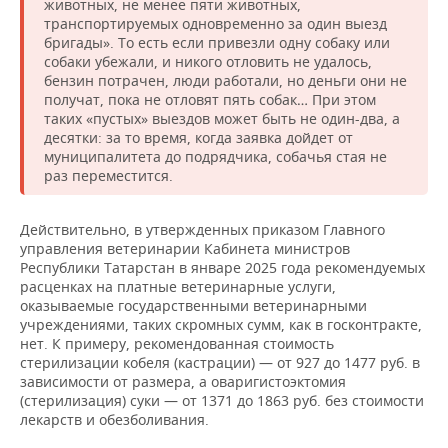
животных, не менее пяти животных,
транспортируемых одновременно за один выезд
бригады». То есть если привезли одну собаку или
собаки убежали, и никого отловить не удалось,
бензин потрачен, люди работали, но деньги они не
получат, пока не отловят пять собак… При этом
таких «пустых» выездов может быть не один-два, а
десятки: за то время, когда заявка дойдет от
муниципалитета до подрядчика, собачья стая не
раз переместится.
Действительно, в утвержденных приказом Главного
управления ветеринарии Кабинета министров
Республики Татарстан в январе 2025 года рекомендуемых
расценках на платные ветеринарные услуги,
оказываемые государственными ветеринарными
учреждениями, таких скромных сумм, как в госконтракте,
нет. К примеру, рекомендованная стоимость
стерилизации кобеля (кастрации) — от 927 до 1477 руб. в
зависимости от размера, а оваригистоэктомия
(стерилизация) суки — от 1371 до 1863 руб. без стоимости
лекарств и обезболивания.