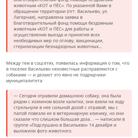
животным «КОТ и ПЁС». По указанной Вами в
обращении территории (пгт. Васильево, ул.
Лагерная), направлена заявка в
благотворительный фонд помощи бездомным
животным «КОТ и ПЁС» для работы и
осуществления выезда и принятия всех
необходимых мер по отлову, вакцинации,
стерилизации безнадзорных животных…
Между тем в соцсетях, появилась информация о том, что
в поселке Васильево неизвестные расправляются с
собаками — и делают это явно не подрядчики
муниципалитета:
— Сегодня отравили домашнюю собаку, она была
рядом с хозяином возле калитки, они взяли на ходу
стрельнули в нее сильной дозой с отравой, мы с
папой повезли ее в ветеринарную клинику, но они
сказали что слишком большая доза... — написали в
группе «Подслушано в Васильево» 14 декабря и
выложили фото животного.