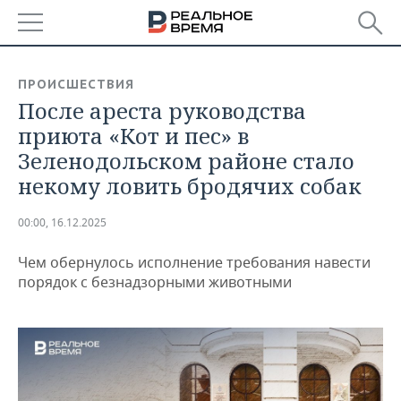
РЕГИОНЫ
ПРОИСШЕСТВИЯ
После ареста руководства
БАШКОРТОСТАН
НОВОСТИ
приюта «Кот и пес» в
ТАТАРСТАН
АНАЛИТИКА
Зеленодольском районе стало
некому ловить бродячих собак
УДМУРТИЯ
НОВОСТИ АНАЛИТИКИ
ЭКОНОМИКА
00:00, 16.12.2025
ДЕКЛАРАЦИИ О ДОХОДАХ
НОВОСТИ ЭКОНОМИКИ
ПРОМЫШЛЕННОСТЬ
Чем обернулось исполнение требования навести
КОРОЛИ ГОСЗАКАЗА ПФО
ФИНАНСЫ
НОВОСТИ
НЕДВИЖИМОСТЬ
порядок с безнадзорными животными
ПРОМЫШЛЕННОСТИ
ВУЗЫ ТАТАРСТАНА
БАНКИ
НОВОСТИ НЕДВИЖИМОСТИ
АВТО
АГРОПРОМ
КОМУ ПРИНАДЛЕЖАТ
БЮДЖЕТ
НОВОСТИ АВТО
БИЗНЕС
ТОРГОВЫЕ ЦЕНТРЫ
МАШИНОСТРОЕНИЕ
ТАТАРСТАНА
ИНВЕСТИЦИИ
НОВОСТИ БИЗНЕСА
ТЕХНОЛОГИИ