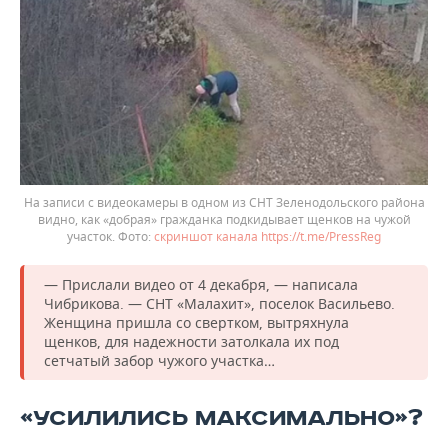
На записи с видеокамеры в одном из СНТ Зеленодольского района
видно, как «добрая» гражданка подкидывает щенков на чужой
участок.
скриншот канала https://t.me/PressReg
— Прислали видео от 4 декабря, — написала
Чибрикова. — СНТ «Малахит», поселок Васильево.
Женщина пришла со свертком, вытряхнула
щенков, для надежности затолкала их под
сетчатый забор чужого участка…
«УСИЛИЛИСЬ МАКСИМАЛЬНО»?