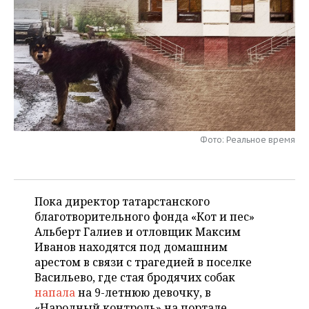
НЕФТЕХИМИЯ
РОЗНИЧНАЯ ТОРГОВЛЯ
НОВОСТИ ТЕХНОЛОГИЙ
МЕРОПРИЯТИЯ
НЕФТЬ
ТРАНСПОРТ
IT
НОВОСТИ МЕРОПРИЯТИЙ
СПОРТ
ОПК
УСЛУГИ
МЕДИА
ВЫЕЗДНАЯ РЕДАКЦИЯ
НОВОСТИ СПОРТА
ОБЩЕСТВО
ЭНЕРГЕТИКА
ТЕЛЕКОММУНИКАЦИИ
БИЗНЕС-БРАНЧИ
ФУТБОЛ
НОВОСТИ ОБЩЕСТВА
ФОТОГАЛЕРЕЯ
Фото: Реальное время
ONLINE-КОНФЕРЕНЦИИ
ХОККЕЙ
ВЛАСТЬ
СЮЖЕТЫ
ОТКРЫТАЯ ЛЕКЦИЯ
БАСКЕТБОЛ
ИНФРАСТРУКТУРА
СПРАВОЧНИК
Пока директор татарстанского
ВОЛЕЙБОЛ
ИСТОРИЯ
СПИСОК ПЕРСОН
благотворительного фонда «Кот и пес»
ПОЛНАЯ ВЕРСИЯ
Альберт Галиев и отловщик Максим
Иванов находятся под домашним
КИБЕРСПОРТ
КУЛЬТУРА
СПИСОК КОМПАНИЙ
арестом в связи с трагедией в поселке
Васильево, где стая бродячих собак
ФИГУРНОЕ КАТАНИЕ
МЕДИЦИНА
напала
на 9-летнюю девочку, в
«Народный контроль» на портале