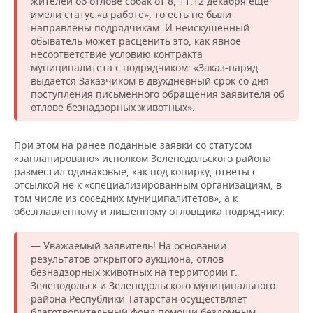
жителей об отлове собак от 8, 11,12 декабря еще
имели статус «в работе», то есть не были
направлены подрядчикам. И неискушенный
обыватель может расценить это, как явное
несоответствие условию контракта
муниципалитета с подрядчиком: «Заказ-наряд
выдается Заказчиком в двухдневный срок со дня
поступления письменного обращения заявителя об
отлове безнадзорных животных».
При этом на ранее поданные заявки со статусом
«запланировано» исполком Зеленодольского района
разместил одинаковые, как под копирку, ответы с
отсылкой не к «специализированным организациям, в
том числе из соседних муниципалитетов», а к
обезглавленному и лишенному отловщика подрядчику:
— Уважаемый заявитель! На основании
результатов открытого аукциона, отлов
безнадзорных животных на территории г.
Зеленодольск и Зеленодольского муниципального
района Республики Татарстан осуществляет
благотворительный фонд помощи бездомным