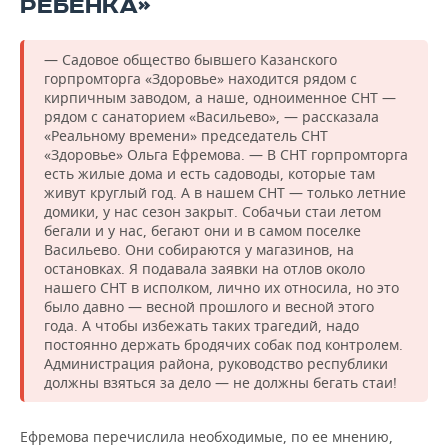
РЕБЕНКА»
— Садовое общество бывшего Казанского
горпромторга «Здоровье» находится рядом с
кирпичным заводом, а наше, одноименное СНТ —
рядом с санаторием «Васильево», — рассказала
«Реальному времени» председатель СНТ
«Здоровье» Ольга Ефремова. — В СНТ горпромторга
есть жилые дома и есть садоводы, которые там
живут круглый год. А в нашем СНТ — только летние
домики, у нас сезон закрыт. Собачьи стаи летом
бегали и у нас, бегают они и в самом поселке
Васильево. Они собираются у магазинов, на
остановках. Я подавала заявки на отлов около
нашего СНТ в исполком, лично их относила, но это
было давно — весной прошлого и весной этого
года. А чтобы избежать таких трагедий, надо
постоянно держать бродячих собак под контролем.
Администрация района, руководство республики
должны взяться за дело — не должны бегать стаи!
Ефремова перечислила необходимые, по ее мнению,