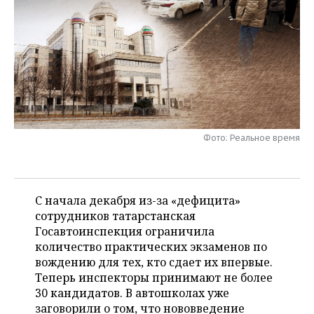
НЕФТЕХИМИЯ
РОЗНИЧНАЯ ТОРГОВЛЯ
НОВОСТИ ТЕХНОЛОГИЙ
МЕРОПРИЯТИЯ
НЕФТЬ
ТРАНСПОРТ
IT
НОВОСТИ МЕРОПРИЯТИЙ
СПОРТ
ОПК
УСЛУГИ
МЕДИА
ВЫЕЗДНАЯ РЕДАКЦИЯ
НОВОСТИ СПОРТА
ОБЩЕСТВО
ЭНЕРГЕТИКА
ТЕЛЕКОММУНИКАЦИИ
БИЗНЕС-БРАНЧИ
ФУТБОЛ
НОВОСТИ ОБЩЕСТВА
ФОТОГАЛЕРЕЯ
Фото: Реальное время
ONLINE-КОНФЕРЕНЦИИ
ХОККЕЙ
ВЛАСТЬ
СЮЖЕТЫ
ОТКРЫТАЯ ЛЕКЦИЯ
БАСКЕТБОЛ
ИНФРАСТРУКТУРА
СПРАВОЧНИК
С начала декабря из-за «дефицита»
сотрудников татарстанская
ВОЛЕЙБОЛ
ИСТОРИЯ
СПИСОК ПЕРСОН
ПОЛНАЯ ВЕРСИЯ
Госавтоинспекция ограничила
количество практических экзаменов по
КИБЕРСПОРТ
КУЛЬТУРА
СПИСОК КОМПАНИЙ
вождению для тех, кто сдает их впервые.
Теперь инспекторы принимают не более
ФИГУРНОЕ КАТАНИЕ
МЕДИЦИНА
30 кандидатов. В автошколах уже
заговорили о том, что нововведение