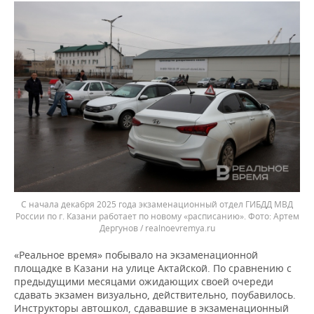
С начала декабря 2025 года экзаменационный отдел ГИБДД МВД
России по г. Казани работает по новому «расписанию».
Артем
Дергунов / realnoevremya.ru
«Реальное время» побывало на экзаменационной
площадке в Казани на улице Актайской. По сравнению с
предыдущими месяцами ожидающих своей очереди
сдавать экзамен визуально, действительно, поубавилось.
Инструкторы автошкол, сдававшие в экзаменационный