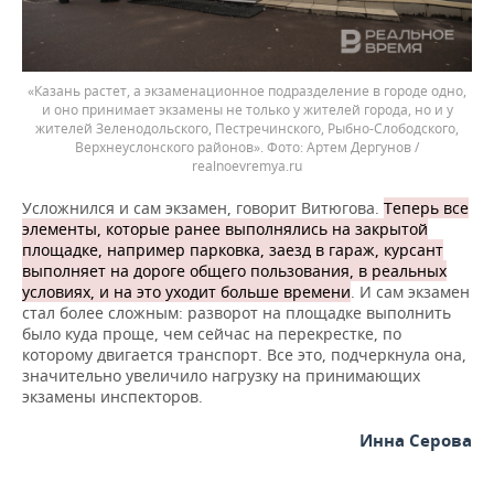
«Казань растет, а экзаменационное подразделение в городе одно,
и оно принимает экзамены не только у жителей города, но и у
жителей Зеленодольского, Пестречинского, Рыбно-Слободского,
Верхнеуслонского районов».
Артем Дергунов /
realnoevremya.ru
Усложнился и сам экзамен, говорит Витюгова.
Теперь все
элементы, которые ранее выполнялись на закрытой
площадке, например парковка, заезд в гараж, курсант
выполняет на дороге общего пользования, в реальных
условиях, и на это уходит больше времени
. И сам экзамен
стал более сложным: разворот на площадке выполнить
было куда проще, чем сейчас на перекрестке, по
которому двигается транспорт. Все это, подчеркнула она,
значительно увеличило нагрузку на принимающих
экзамены инспекторов.
Инна Серова