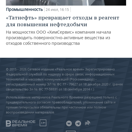
Промышленность
24 июл, 16:15
«Татнефть» превращает отходы в реагент
для повышения нефтедобычи
На мощностях ООО «ХимСервис» компания начала
производить поверхностно-активные вещества из
отходов собственного производства
© 2015 - 2026 Сетевое издание «Реальное время» Зарегистрировано
Федеральной службой по надзору в сфере связи, информационных
технологий и массовых коммуникаций (Роскомнадзор) –
регистрационный номер ЭЛ № ФС 77 - 79627 от 18 декабря 2020 г. (ранее
свидетельство Эл № ФС 77-59331 от 18 сентября 2014 г.)
Использование материалов Реального Времени разрешено только с
предварительного согласия правообладателей, упоминание сайта и
прямая гиперссылка обязательны при частичном или полном
воспроизведении материалов.
18+