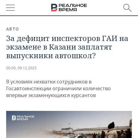
РЕГИОНЫ
АВТО
За дефицит инспекторов ГАИ на
БАШКОРТОСТАН
НОВОСТИ
экзамене в Казани заплатят
ТАТАРСТАН
АНАЛИТИКА
выпускники автошкол?
УДМУРТИЯ
НОВОСТИ АНАЛИТИКИ
ЭКОНОМИКА
00:00, 09.12.2025
ДЕКЛАРАЦИИ О ДОХОДАХ
НОВОСТИ ЭКОНОМИКИ
ПРОМЫШЛЕННОСТЬ
В условиях нехватки сотрудников в
Госавтоинспекции ограничили количество
КОРОЛИ ГОСЗАКАЗА ПФО
ФИНАНСЫ
НОВОСТИ
НЕДВИЖИМОСТЬ
впервые экзаменующихся курсантов
ПРОМЫШЛЕННОСТИ
ВУЗЫ ТАТАРСТАНА
БАНКИ
НОВОСТИ НЕДВИЖИМОСТИ
АВТО
АГРОПРОМ
КОМУ ПРИНАДЛЕЖАТ
БЮДЖЕТ
НОВОСТИ АВТО
БИЗНЕС
ТОРГОВЫЕ ЦЕНТРЫ
МАШИНОСТРОЕНИЕ
ТАТАРСТАНА
ИНВЕСТИЦИИ
НОВОСТИ БИЗНЕСА
ТЕХНОЛОГИИ