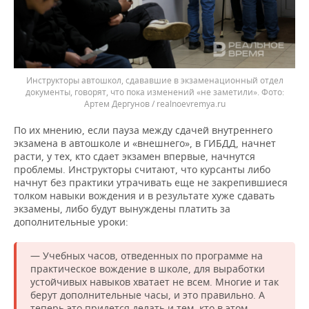
Инструкторы автошкол, сдававшие в экзаменационный отдел
документы, говорят, что пока изменений «не заметили».
Артем Дергунов / realnoevremya.ru
По их мнению, если пауза между сдачей внутреннего
экзамена в автошколе и «внешнего», в ГИБДД, начнет
расти, у тех, кто сдает экзамен впервые, начнутся
проблемы. Инструкторы считают, что курсанты либо
начнут без практики утрачивать еще не закрепившиеся
толком навыки вождения и в результате хуже сдавать
экзамены, либо будут вынуждены платить за
дополнительные уроки:
— Учебных часов, отведенных по программе на
практическое вождение в школе, для выработки
устойчивых навыков хватает не всем. Многие и так
берут дополнительные часы, и это правильно. А
теперь это придется делать и тем, кто в этом