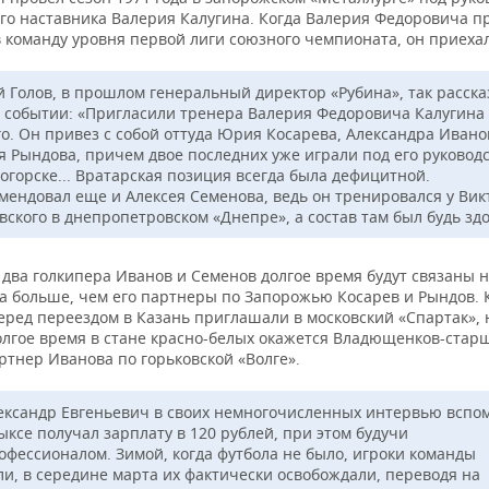
ого наставника Валерия Калугина. Когда Валерия Федоровича п
в команду уровня первой лиги союзного чемпионата, он приехал
й Голов, в прошлом генеральный директор «Рубина», так расск
м событии: «Пригласили тренера Валерия Федоровича Калугина
го. Он привез с собой оттуда Юрия Косарева, Александра Ивано
я Рындова, причем двое последних уже играли под его руковод
огорске... Вратарская позиция всегда была дефицитной.
мендовал еще и Алексея Семенова, ведь он тренировался у Вик
вского в днепропетровском «Днепре», а состав там был будь здо
 два голкипера Иванов и Семенов долгое время будут связаны 
а больше, чем его партнеры по Запорожью Косарев и Рындов. 
ред переездом в Казань приглашали в московский «Спартак», н
олгое время в стане красно-белых окажется Владющенков-ста
ртнер Иванова по горьковской «Волге».
ександр Евгеньевич в своих немногочисленных интервью вспо
ыксе получал зарплату в 120 рублей, при этом будучи
офессионалом. Зимой, когда футбола не было, игроки команды
ли, в середине марта их фактически освобождали, переводя на