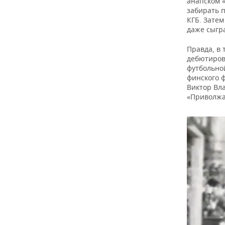
анапском 
забирать 
КГБ. Затем
даже сыгр
Правда, в 
дебютиров
футбольно
финского ф
Виктор Вл
«Приволжа