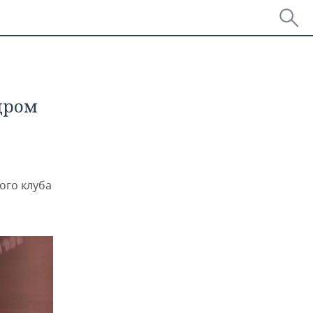
дром
ого клуба