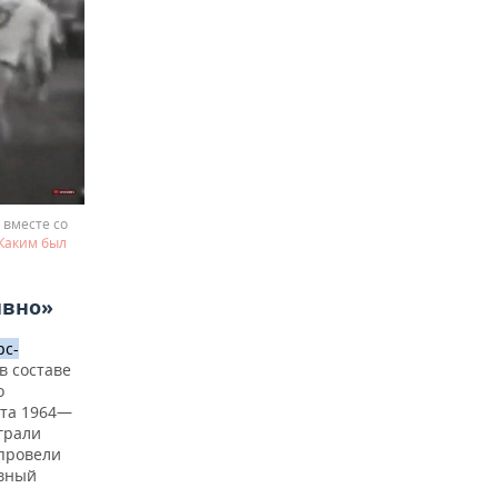
 вместе со
 Каким был
ивно»
рс-
в составе
о
ста 1964—
грали
 провели
авный