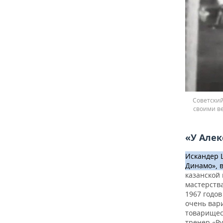
Советский
своими в
«У Алек
Искандер 
Динамо», 
казанской
мастерств
1967 годо
очень вар
товарищес
тренер «Р