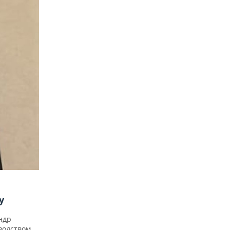
у
ндр
водством