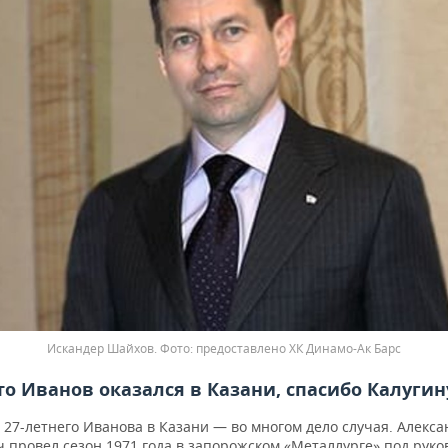
Искандер Шайхов.
предоставлено ХК Динамо-Ак Барс
что Иванов оказался в Казани, спасибо Калугин
27-летнего Иванова в Казани — во многом дело случая. Алекса
 провел сезон 1971 года в запорожском «Металлурге» под руко