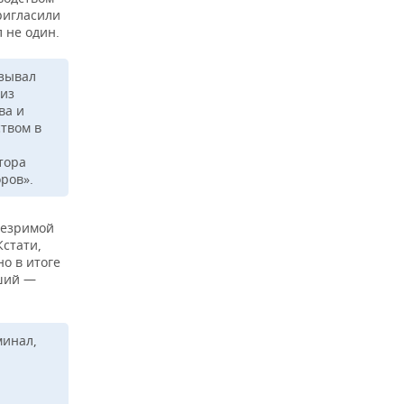
ригласили
 не один.
азывал
 из
ва и
ством в
тора
ров».
незримой
Кстати,
о в итоге
рший —
минал,