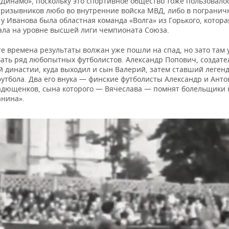
«Динамо», поскольку это спортивное общество тоже пользовало
призывников любо во внутренние войска МВД, либо в погранич
 у Иванова была областная команда «Волга» из Горького, котор
ала на уровне высшей лиги чемпионата Союза.
те времена результаты волжан уже пошли на спад, но зато там 
ать ряд любопытных футболистов. Александр Попович, создате
й династии, куда выходил и сын Валерий, затем ставший леген
утбола. Два его внука — финские футболисты Александр и Анто
адющенков, сына которого — Вячеслава — помнят болельщики 
нина».