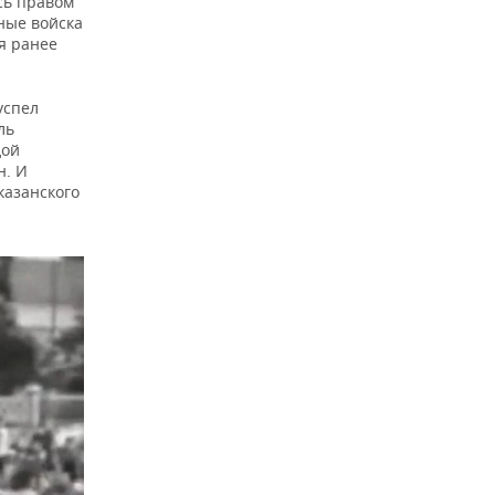
сь правом
ные войска
ая ранее
успел
ль
дой
н. И
казанского