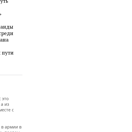
путь
»
манды
 среди
вана
м пути
 это
 а из
месте с
 в армии в