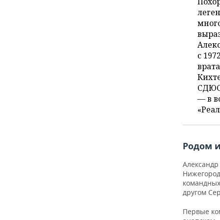
Похо
ВОДНЫЕ ВИДЫ СПОРТА
ОБРАЗОВАНИЕ
леген
мног
ХОККЕЙ С МЯЧОМ
ПРОИСШЕСТВИЯ
выра
Алек
с 197
врата
Кихте
СДЮСШ
— в 
«Реал
Родом 
Александр 
Нижегородс
командных 
другом Се
Первые ко