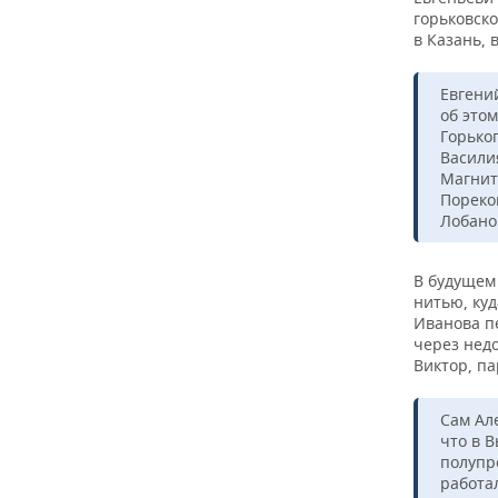
горьковск
в Казань, 
Евгени
об это
Горько
Васили
Магнит
Пореко
Лобано
В будущем
нитью, куд
Иванова пе
через нед
Виктор, па
Сам Ал
что в В
полупр
работа