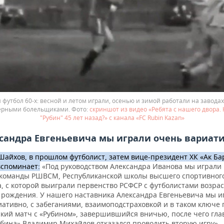
 футбол 60-х: весной и летом играли, осенью и зимой работали на заводах
ерными болельщиками.
скриншот из видео «Ребята с нашего двора.
"Рубин" 45 лет назад?» с канала «FC Rubin Kazan»
сандра Евгеньевича мы играли очень вариат
Шайхов, в прошлом футболист, затем вице-президент ХК «Ак Ба
вспоминает:
«Под руководством Александра Иванова мы играли 
 команды РШВСМ, Республиканской школы высшего спортивног
а, с которой выиграли первенство РСФСР с футболистами возра
в рождения. У нашего наставника Александра Евгеньевича мы и
иативно, с забеганиями, взаимоподстраховкой и в таком ключе
кий матч с «Рубином», завершившийся вничью, после чего гл
убина» Владимир Михайлов отказался проводить вторую игру».