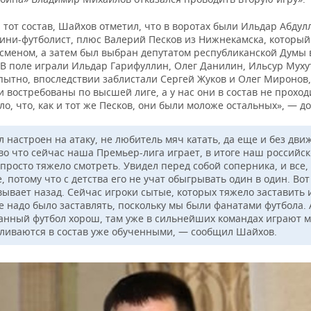
тот состав, Шайхов отметил, что в воротах были Ильдар Абдулл
ини-футболист, плюс Валерий Песков из Нижнекамска, который
есменом, а затем был выбран депутатом республиканской Думы 
 В поле играли Ильдар Гарифуллин, Олег Данилин, Ильсур Муху
пытно, впоследствии заблистали Сергей Жуков и Олег Миронов
 востребованы по высшей лиге, а у нас они в состав не проход
ло, что, как и тот же Песков, они были моложе остальных», — д
 настроен на атаку, не любитель мяч катать, да еще и без дви
 во что сейчас наша Премьер-лига играет, в итоге наш российс
просто тяжело смотреть. Увидел перед собой соперника, и все, 
, потому что с детства его не учат обыгрывать один в один. Вот
вывает назад. Сейчас игроки сытые, которых тяжело заставить 
не надо было заставлять, поскольку мы были фанатами футбола. 
анный футбол хорош, там уже в сильнейших командах играют 
вливаются в состав уже обученными, — сообщил Шайхов.