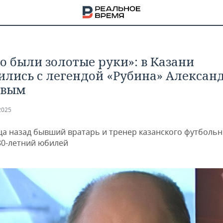
го были золотые руки»: в Казани
ились с легендой «Рубина» Алексан
овым
2025
ца назад бывший вратарь и тренер казанского футбольн
80-летний юбилей
НА