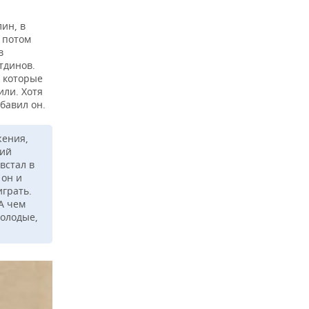
ин, в
 потом
в
тдинов.
, которые
или. Хотя
обавил он.
жения,
кий
встал в
 он и
играть.
А чем
молодые,