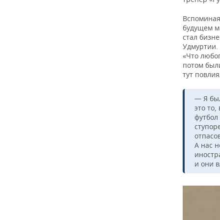
Вспоминая 
будущем м
стал бизн
Удмуртии.
«Что любо
потом были
тут повлия
— Я был
это то,
футбол 
ступоре
отпасо
А нас 
иностр
и они 