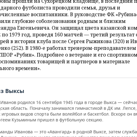
роны прошли на Сухорецком кладбище, в последний 
дарного футболиста проводили семья, друзья и
очисленные воспитанники. В руководстве ФК «Рубина
зили глубокие соболезнования родным и близким
сандра Евгеньевича. Он защищал цвета казанской ко
2 по 1979 год, проведя 160 матчей — третий результат
рей в истории клуба после Сергея Рыжикова (320) и И
нко (252). В 1980-е работал тренером-преподавателем
ОР «Рубин». Подробнее о ветеране и его спортивно
воспоминаниях товарищей и партнеров в материале
ьного времени».
из Выксы
Иванов родился 16 сентября 1945 года в городе Выкса — сейчас
кая область. Поначалу занимался гимнастикой в ДК им. Лепсе,
игровых видов спорта были волейбол и баскетбол. Вскоре он в
ргеем Кузьминым пришел в футбольную секцию.
манды Иванова — это «Авангард» в родной Выксе, затем служба