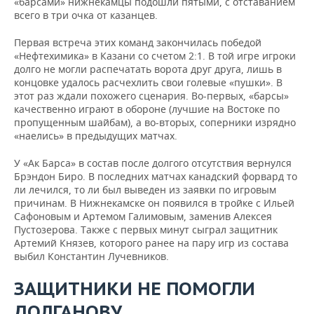
«барсами» нижнекамцы подошли пятыми, с отставанием
всего в три очка от казанцев.
Первая встреча этих команд закончилась победой
«Нефтехимика» в Казани со счетом 2:1. В той игре игроки
долго не могли распечатать ворота друг друга, лишь в
концовке удалось расчехлить свои голевые «пушки». В
этот раз ждали похожего сценария. Во-первых, «барсы»
качественно играют в обороне (лучшие на Востоке по
пропущенным шайбам), а во-вторых, соперники изрядно
«наелись» в предыдущих матчах.
У «Ак Барса» в состав после долгого отсутствия вернулся
Брэндон Биро. В последних матчах канадский форвард то
ли лечился, то ли был выведен из заявки по игровым
причинам. В Нижнекамске он появился в тройке с Ильей
Сафоновым и Артемом Галимовым, заменив Алексея
Пустозерова. Также с первых минут сыграл защитник
Артемий Князев, которого ранее на пару игр из состава
выбил Константин Лучевников.
ЗАЩИТНИКИ НЕ ПОМОГЛИ
ДОЛГАНОВУ