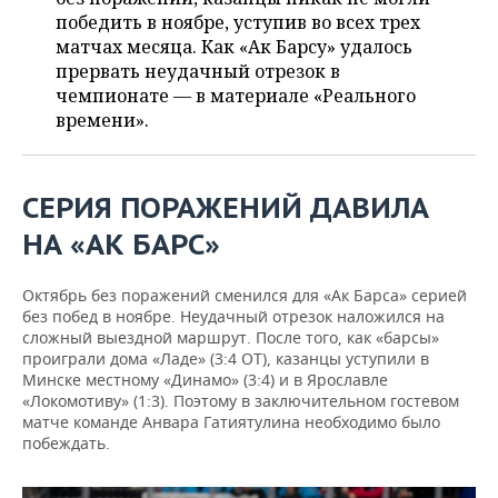
ВОДНЫЕ ВИДЫ СПОРТА
ОБРАЗОВАНИЕ
победить в ноябре, уступив во всех трех
матчах месяца. Как «Ак Барсу» удалось
ХОККЕЙ С МЯЧОМ
ПРОИСШЕСТВИЯ
прервать неудачный отрезок в
чемпионате — в материале «Реального
времени».
СЕРИЯ ПОРАЖЕНИЙ ДАВИЛА
НА «АК БАРС»
Октябрь без поражений сменился для «Ак Барса» серией
без побед в ноябре. Неудачный отрезок наложился на
сложный выездной маршрут. После того, как «барсы»
проиграли дома «Ладе» (3:4 ОТ), казанцы уступили в
Минске местному «Динамо» (3:4) и в Ярославле
«Локомотиву» (1:3). Поэтому в заключительном гостевом
матче команде Анвара Гатиятулина необходимо было
побеждать.