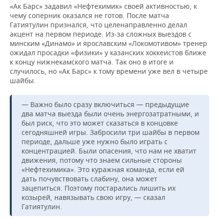
«Ак Барс» задавил «Нефтехимик» своей активностью, к
чему соперник оказался не готов. После матча
Гатиятулин признался, что целенаправленно делал
акцент на первом периоде. Из-за сложных выездов с
минским «Динамо» и ярославским «Локомотивом» тренер
ожидал просадки «физики» у казанских хоккеистов ближе
к концу нижнекамского матча. Так оно в итоге и
случилось, но «Ак Барс» к тому времени уже вел в четыре
шайбы.
— Важно было сразу включиться — предыдущие
два матча выезда были очень энергозатратными, и
был риск, что это может сказаться в концовке
сегодняшней игры. Забросили три шайбы в первом
периоде, дальше уже нужно было играть с
концентрацией. Были опасения, что нам не хватит
движения, потому что знаем сильные стороны
«Нефтехимика». Это куражная команда, если ей
дать почувствовать слабину, она может
зацепиться. Поэтому постарались лишить их
козырей, навязывать свою игру, — сказал
Гатиятулин.