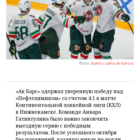
НЕФТЕХИМИЯ
РОЗНИЧНАЯ ТОРГОВЛЯ
НОВОСТИ ТЕХНОЛОГИЙ
МЕРОПРИЯТИЯ
НЕФТЬ
ТРАНСПОРТ
IT
НОВОСТИ МЕРОПРИЯТИЙ
СПОРТ
ОПК
УСЛУГИ
МЕДИА
ВЫЕЗДНАЯ РЕДАКЦИЯ
НОВОСТИ СПОРТА
ОБЩЕСТВО
ЭНЕРГЕТИКА
ТЕЛЕКОММУНИКАЦИИ
БИЗНЕС-БРАНЧИ
ФУТБОЛ
НОВОСТИ ОБЩЕСТВА
ФОТОГАЛЕРЕЯ
Фото:
взято с сайта ak-bars.ru
ONLINE-КОНФЕРЕНЦИИ
ХОККЕЙ
ВЛАСТЬ
СЮЖЕТЫ
ОТКРЫТАЯ ЛЕКЦИЯ
БАСКЕТБОЛ
ИНФРАСТРУКТУРА
СПРАВОЧНИК
«Ак Барс» одержал уверенную победу над
ВОЛЕЙБОЛ
ИСТОРИЯ
СПИСОК ПЕРСОН
«Нефтехимиком» со счетом 4:1 в матче
ПОЛНАЯ ВЕРСИЯ
Континентальной хоккейной лиги (КХЛ)
в Нижнекамске. Команде Анвара
КИБЕРСПОРТ
КУЛЬТУРА
СПИСОК КОМПАНИЙ
Гатиятулина было важно закончить
выездную серию с победным
ФИГУРНОЕ КАТАНИЕ
МЕДИЦИНА
результатом. После успешного октября
без поражений, казанцы никак не могли