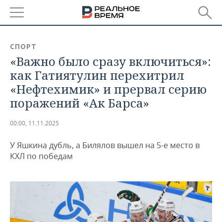
РЕГИОНЫ
СПОРТ
«Важно было сразу включиться»:
БАШКОРТОСТАН
НОВОСТИ
как Гатиятулин перехитрил
ТАТАРСТАН
АНАЛИТИКА
«Нефтехимик» и прервал серию
поражений «Ак Барса»
УДМУРТИЯ
НОВОСТИ АНАЛИТИКИ
ЭКОНОМИКА
00:00, 11.11.2025
ДЕКЛАРАЦИИ О ДОХОДАХ
НОВОСТИ ЭКОНОМИКИ
ПРОМЫШЛЕННОСТЬ
У Яшкина дубль, а Билялов вышел на 5-е место в
КОРОЛИ ГОСЗАКАЗА ПФО
ФИНАНСЫ
НОВОСТИ
НЕДВИЖИМОСТЬ
КХЛ по победам
ПРОМЫШЛЕННОСТИ
ВУЗЫ ТАТАРСТАНА
БАНКИ
НОВОСТИ НЕДВИЖИМОСТИ
АВТО
АГРОПРОМ
КОМУ ПРИНАДЛЕЖАТ
БЮДЖЕТ
НОВОСТИ АВТО
БИЗНЕС
ТОРГОВЫЕ ЦЕНТРЫ
МАШИНОСТРОЕНИЕ
ТАТАРСТАНА
ИНВЕСТИЦИИ
НОВОСТИ БИЗНЕСА
ТЕХНОЛОГИИ