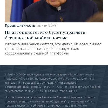
Промышленность
28 июл, 20:45
На автопилоте: кто будет управлять
беспилотной мобильностью
Рифкат Минниханов считает, что движение автономного
транспорта на шоссе, воде и в воздухе надо
координировать с единой платформы
© 2015 - 2026 Сетевое издание «Реальное время» Зарегистрировано
Федеральной службой по надзору в сфере связи, информационных
технологий и массовых коммуникаций (Роскомнадзор) –
регистрационный номер ЭЛ № ФС 77 - 79627 от 18 декабря 2020 г. (ранее
свидетельство Эл № ФС 77-59331 от 18 сентября 2014 г.)
Использование материалов Реального Времени разрешено только с
предварительного согласия правообладателей, упоминание сайта и
прямая гиперссылка обязательны при частичном или полном