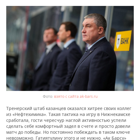
взято с сайта ak-bars.ru
Тренерский штаб казанцев оказался хитрее своих коллег
из «Нефтехимика». Такая тактика на игру в Нижнекамске
сработала, гости чересчур наглой активностью успели
сделать себе комфортный задел в счете и просто довели
матч до победы. Но постоянно побеждать в таком ключе
невозможно. Гатиятулину этого и не нужно. «Ак Барсу»