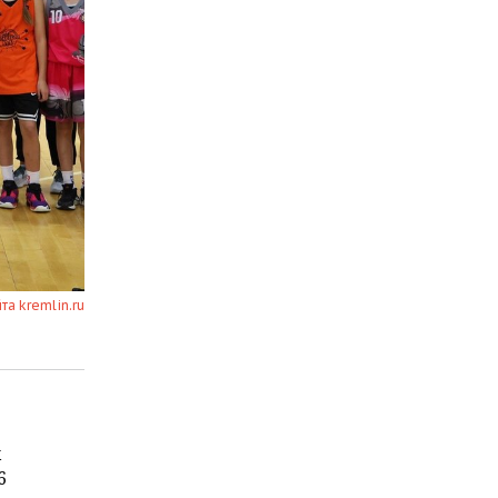
йта kremlin.ru
х
6