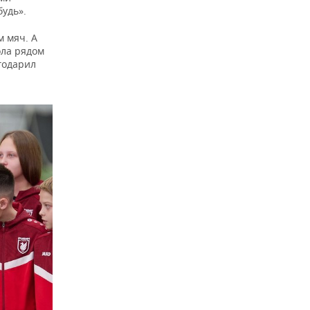
удь».
м мяч. А
ола рядом
годарил