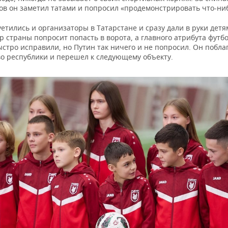
ов он заметил татами и попросил «продемонстрировать что-ниб
уетились и организаторы в Татарстане и сразу дали в руки детя
р страны попросит попасть в ворота, а главного атрибута футб
ыстро исправили, но Путин так ничего и не попросил. Он побла
во республики и перешел к следующему объекту.