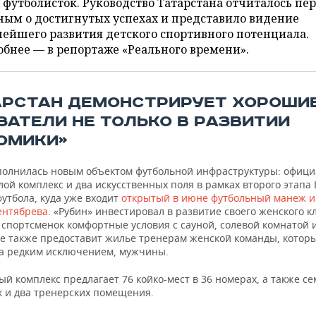
футболисток. Руководство Татарстана отчиталось пе
ным о достигнутых успехах и представило видение
ейшего развития детского спортивного потенциала.
бнее — в репортаже «Реального времени».
АРСТАН ДЕМОНСТРИРУЕТ ХОРОШИ
ЗАТЕЛИ НЕ ТОЛЬКО В РАЗВИТИИ
ОМИКИ»
полнилась новым объектом футбольной инфраструктуры: офиц
ой комплекс и два искусственных поля в рамках второго этапа
утбола, куда уже входит
открытый в июне футбольный манеж 
ентябрева
. «Рубин» инвестировал в развитие своего женского кл
 спортсменок комфортные условия с сауной, солевой комнатой 
 также предоставит жилье тренерам женской команды, которы
за редким исключением, мужчины.
й комплекс предлагает 76 койко-мест в 36 номерах, а также се
к и два тренерских помещения.