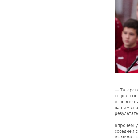
— Татарст
социальной
игровые ви
вашим спо
результаты
Впрочем, 
соседней с
из мира дз