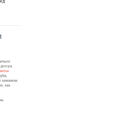
ред
Е
иально
 Центра
имени
уба,
и хамамом.
е, как
мь