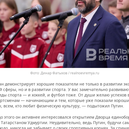
Динар Фатыхов / realnoevremya.ru
ан демонстрирует хорошие показатели не только в развитии эк
 сферы, но и в развитии спорта. У вас замечательно развиваю
ды спорта — и хоккей, и футбол тоже. От души желаю успехов 
ртсменам — начинающим и тем, которые уже показали хорош
, всем, кто любит физическую культуру, — подытожил Путин.
до этого он активнее интересовался открытием Дворца единобо
 Татарстаном Удмуртии. Неудивительно, ведь Путин, будучи са
юдо, никогда не забывает о своих спортивных корнях. За спин