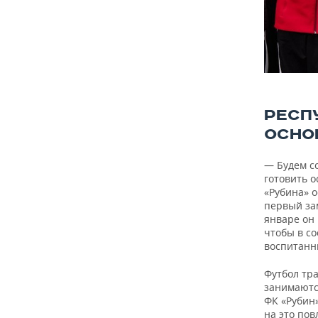
РЕСП
ОСНО
— Будем со
готовить о
«Рубина» 
первый за
январе он
чтобы в с
воспитанн
Футбол тр
занимаются
ФК «Рубин»
на это по