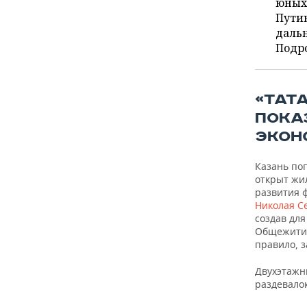
ВОДНЫЕ ВИДЫ СПОРТА
ОБРАЗОВАНИЕ
юных 
Пути
дальн
ХОККЕЙ С МЯЧОМ
ПРОИСШЕСТВИЯ
Подро
«ТАТ
ПОКА
ЭКОН
Казань по
открыт жил
развития ф
Николая С
создав для
Общежитие
правило, 
Двухэтажны
раздевало