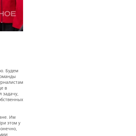
о. Будем
команды
урналистам
е в
л задачу,
обственных
ане. Им
При этом у
Конечно,
емии