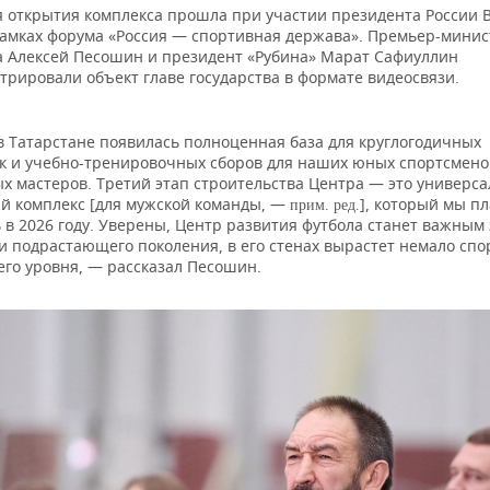
 открытия комплекса прошла при участии президента России 
рамках форума «Россия — спортивная держава». Премьер-минис
а Алексей Песошин и президент «Рубина» Марат Сафиуллин
трировали объект главе государства в формате видеосвязи.
в Татарстане появилась полноценная база для круглогодичных
к и учебно-тренировочных сборов для наших юных спортсмено
х мастеров. Третий этап строительства Центра — это универс
й комплекс [для мужской команды, —
], который мы п
прим. ред.
в 2026 году. Уверены, Центр развития футбола станет важным
и подрастающего поколения, в его стенах вырастет немало сп
го уровня, — рассказал Песошин.