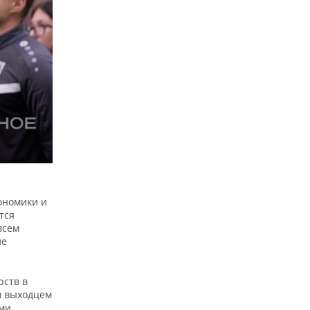
ономики и
тся
всем
ие
рств в
м выходцем
ами