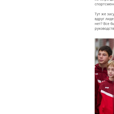
спортсмен
Тут же зас
вдруг лиде
нет? Все б
руководст