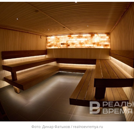
Динар Фатыхов / realnoevremya.ru