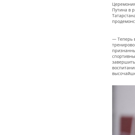
Церемония
Путина в 
Татарстан
продемонс
— Теперь 
тренирово
признанны
спортивны
завершить 
воспитани
высочайше