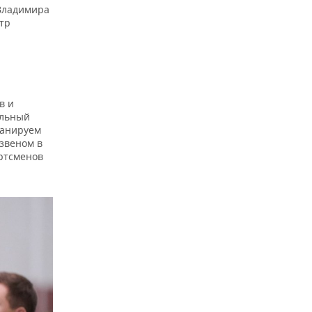
Владимира
тр
в и
альный
ланируем
 звеном в
ортсменов