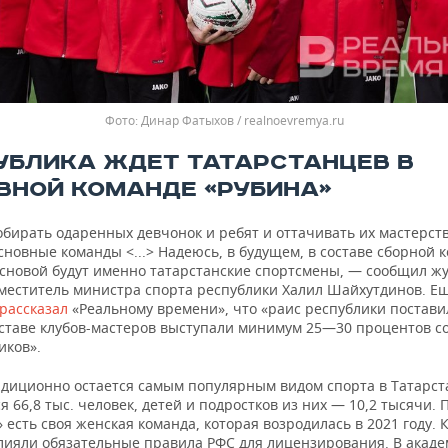
Динар Фатыхов / realnoevremya.ru
УБЛИКА ЖДЕТ ТАТАРСТАНЦЕВ В
ВНОЙ КОМАНДЕ «РУБИНА»
бирать одаренных девчонок и ребят и оттачивать их мастерств
сновные команды <...> Надеюсь, в будущем, в составе сборной 
основой будут именно татарстанские спортсмены, — сообщил ж
меститель министра спорта республики Халил Шайхутдинов. Ещ
рассказал
«Реальному времени», что «раис республики постави
оставе клубов-мастеров выступали минимум 25—30 процентов с
иков».
адиционно остается самым популярным видом спорта в Татарст
 66,8 тыс. человек, детей и подростков из них — 10,2 тысячи. 
 есть своя женская команда, которая возродилась в 2021 году. 
влияли обязательные правила РФС для лицензирования. В акад