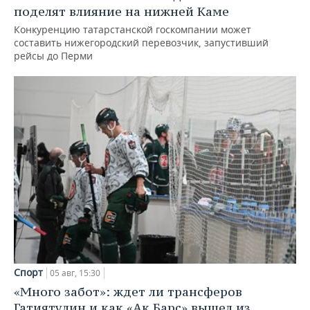
поделят влияние на нижней Каме
Конкуренцию татарстанской госкомпании может
составить нижегородский перевозчик, запустивший
рейсы до Перми
Спорт
05 авг, 15:30
«Много забот»: ждет ли трансферов
Гатиятулин и как «Ак Барс» вышел из