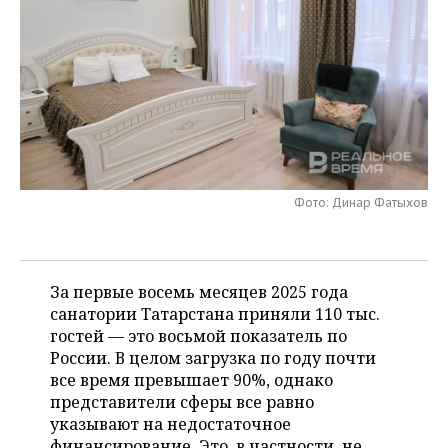
НЕФТЕХИМИЯ
РОЗНИЧНАЯ ТОРГОВЛЯ
НОВОСТИ ТЕХНОЛОГИЙ
МЕРОПРИЯТИЯ
НЕФТЬ
ТРАНСПОРТ
IT
НОВОСТИ МЕРОПРИЯТИЙ
СПОРТ
ОПК
УСЛУГИ
МЕДИА
ВЫЕЗДНАЯ РЕДАКЦИЯ
НОВОСТИ СПОРТА
ОБЩЕСТВО
ЭНЕРГЕТИКА
ТЕЛЕКОММУНИКАЦИИ
БИЗНЕС-БРАНЧИ
ФУТБОЛ
НОВОСТИ ОБЩЕСТВА
ФОТОГАЛЕРЕЯ
Фото: Динар Фатыхов
ONLINE-КОНФЕРЕНЦИИ
ХОККЕЙ
ВЛАСТЬ
СЮЖЕТЫ
ОТКРЫТАЯ ЛЕКЦИЯ
БАСКЕТБОЛ
ИНФРАСТРУКТУРА
СПРАВОЧНИК
За первые восемь месяцев 2025 года
санатории Татарстана приняли 110 тыс.
ВОЛЕЙБОЛ
ИСТОРИЯ
СПИСОК ПЕРСОН
ПОЛНАЯ ВЕРСИЯ
гостей — это восьмой показатель по
России. В целом загрузка по году почти
КИБЕРСПОРТ
КУЛЬТУРА
СПИСОК КОМПАНИЙ
все время превышает 90%, однако
представители сферы все равно
ФИГУРНОЕ КАТАНИЕ
МЕДИЦИНА
указывают на недостаточное
финансирование. Это, в частности, не