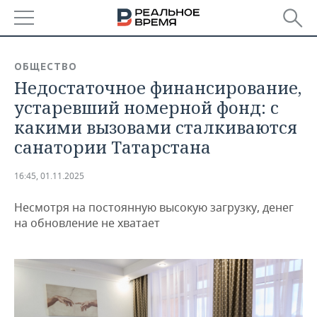
РЕГИОНЫ
ОБЩЕСТВО
Недостаточное финансирование,
БАШКОРТОСТАН
НОВОСТИ
устаревший номерной фонд: с
ТАТАРСТАН
АНАЛИТИКА
какими вызовами сталкиваются
санатории Татарстана
УДМУРТИЯ
НОВОСТИ АНАЛИТИКИ
ЭКОНОМИКА
16:45, 01.11.2025
ДЕКЛАРАЦИИ О ДОХОДАХ
НОВОСТИ ЭКОНОМИКИ
ПРОМЫШЛЕННОСТЬ
Несмотря на постоянную высокую загрузку, денег
КОРОЛИ ГОСЗАКАЗА ПФО
ФИНАНСЫ
НОВОСТИ
НЕДВИЖИМОСТЬ
на обновление не хватает
ПРОМЫШЛЕННОСТИ
ВУЗЫ ТАТАРСТАНА
БАНКИ
НОВОСТИ НЕДВИЖИМОСТИ
АВТО
АГРОПРОМ
КОМУ ПРИНАДЛЕЖАТ
БЮДЖЕТ
НОВОСТИ АВТО
БИЗНЕС
ТОРГОВЫЕ ЦЕНТРЫ
МАШИНОСТРОЕНИЕ
ТАТАРСТАНА
ИНВЕСТИЦИИ
НОВОСТИ БИЗНЕСА
ТЕХНОЛОГИИ