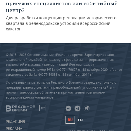
приезжих специалистов или событийный
центр?
Для разработки концепции реновации исторического
квартала в Зеленодольске устроили всероссийский
хакатон
© 2015 - 2026 Сетевое издание «Реальное время» Зарегистрировано
Федеральной службой по надзору в сфере связи, информационных
технологий и массовых коммуникаций (Роскомнадзор) –
регистрационный номер ЭЛ № ФС 77 - 79627 от 18 декабря 2020 г. (ранее
свидетельство Эл № ФС 77-59331 от 18 сентября 2014 г.)
Использование материалов Реального Времени разрешено только с
предварительного согласия правообладателей, упоминание сайта и
прямая гиперссылка обязательны при частичном или полном
воспроизведении материалов.
18+
RU
EN
РЕДАКЦИЯ
РЕКЛАМА