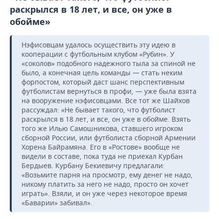
раскрылся в 18 лет, и все, он уже в
обойме»
Нэфисовцам удалось осуществить эту идею в
кооперации с футбольным клубом «Рубин». У
«соколов» подобного надежного тыла за спиной не
было, а конечная цель команды — стать неким
форпостом, который даст шанс перспективным
футболистам вернуться в профи, — уже была взята
на вооружение нэфисовцами. Все тот же Шайхов
рассуждал: «Не бывает такого, что футболист
раскрылся в 18 лет, и все, он уже в обойме. Взять
того же Илью Самошникова, ставшего игроком
сборной России, или футболиста сборной Армении
Хорена Байрамяна. Его в «Ростове» вообще не
видели в составе, пока туда не приехал Курбан
Бердыев. Курбану Бекиевичу предлагали:
«Возьмите парня на просмотр, ему денег не надо,
никому платить за него не надо, просто он хочет
играть». Взяли, и он уже через некоторое время
«Баварии» забивал».