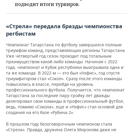
ВОДНЫЕ ВИДЫ СПОРТА
ОБРАЗОВАНИЕ
подводит итоги турниров.
ХОККЕЙ С МЯЧОМ
ПРОИСШЕСТВИЯ
«Стрела» передала бразды чемпионства
регбистам
Чемпионат Татарстана по футболу завершился полным
триумфом команд, представляющих регионы Татарстана.
Уже четвертый год сезон проходит под тотальным
преимуществом какой-либо команды. Начиная с 2022
года, чемпионат и Кубок республики выигрывала одна и
та же команда. В 2022-м — это был «Нэфис», год спустя
триумфатором стал «Сокол». Сразу после этого команды
повысились в классе, перейдя на уровень
профессионального футбола. Получается, что чемпионат
Татарстана за последние пару-тройку лет дважды
делегировал свои команды в профессиональный футбол,
ведь, помимо «Сокола», еще и «Нэфис» стал основой для
создания на его базе «Рубина-2».
В прошлом году безоговорочным чемпионом стала
«Стрела». Правда, дружина Олега Миронова даже не