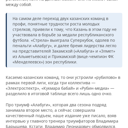
между собой.
На самом деле переход двух казанских команд в
профи, понятные трудности роста молодых
стрелков, привели к тому, что Казань в этом году не
участвовала в борьбе за медали республиканского
футбола. «Стрела» выиграла Суперкубок, одолев по
пенальти «Алабугу», и далее бремя лидерства легло
на представителей Закамской («Алабуга» и «Элмет»
из Альметьевска) и Прикамской (вице-чемпион ФК
«Менделеевск») зон республики.
Касаемо казанских команд, то они устроили «рубилово» в
рамках первой лиги, когда три коллектива —
«Электроспектр», «Кукмара бабай» и «Рубин-медиа» —
разделило в итоговой таблице всего лишь одно очко.
Про триумф «Алабуги», которая два сезона подряд
занимала второе место, а сейчас совершила
качественный подъем, наше издание уже писало, взяв
интервью у главного тренера триумфаторов Владимира
Барышева. Кстати, Владимир Леонидович обмолвился,