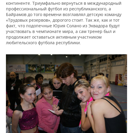
континенте. Триумфально вернуться в международный
профессиональный футбол из республиканского, а
Байрамов до того времени возглавлял детскую команду
«Трудовых резервов», дорогого стоит. Так же, как и тот
факт, что подопечные Юрия Солано из Эквадора будут
участвовать в чемпионате мира, а сам тренер был и
продолжает оставаться активным участником
любительского футбола республики.