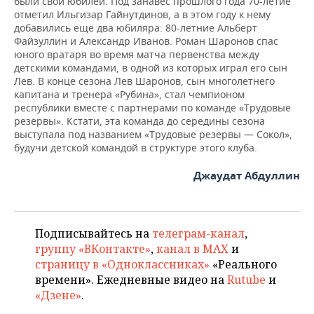
были свои юбилеи. Под занавес прошлого года 70-летие
отметил Ильгизар Гайнутдинов, а в этом году к нему
добавились еще два юбиляра: 80-летние Альберт
Файзуллин и Александр Иванов. Роман Шаронов спас
юного вратаря во время матча первенства между
детскими командами, в одной из которых играл его сын
Лев. В конце сезона Лев Шаронов, сын многолетнего
капитана и тренера «Рубина», стал чемпионом
республики вместе с партнерами по команде «Трудовые
резервы». Кстати, эта команда до середины сезона
выступала под названием «Трудовые резервы — Сокол»,
будучи детской командой в структуре этого клуба.
Джаудат Абдуллин
Подписывайтесь на
телеграм-канал
,
группу «ВКонтакте»
,
канал в MAX
и
страницу в «Одноклассниках»
«Реального
времени». Ежедневные видео на
Rutube
и
«Дзене»
.