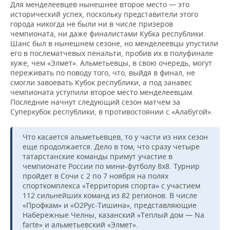
Для менделеевцев нынешнее второе место — это
исторический успех, поскольку представители этого
города никогда не были ни в числе призеров
чемпионата, ни даже финалистами Кубка республики.
Шанс был в нынешнем сезоне, но менделеевцы упустили
его в послематчевых пенальти, пробив их в полуфинале
хуже, чем «Элмет». Альметьевцы, в свою очередь, могут
переживать по поводу того, что, выйдя в финал, не
смогли завоевать Кубок республики, а под занавес
чемпионата уступили второе место менделеевцам.
Последние начнут следующий сезон матчем за
Суперкубок республики, в противостоянии с «Алабугой».
Что касается альметьевцев, то у части из них сезон
еще продолжается. Дело в том, что сразу четыре
татарстанские команды примут участие в
чемпионате России по мини-футболу 8х8. Турнир
пройдет в Сочи с 2 по 7 ноября на полях
спорткомплекса «Территория спорта» с участием
112 сильнейших команд из 82 регионов. В числе
«Профкам» и «О2Рус-Тишина», представляющие
Набережные Челны, казанский «Теплый дом — Na
farte» и альметьевский «Элмет».