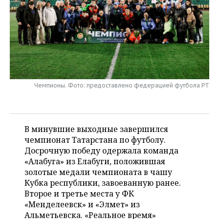
НЕФТЕХИМИЯ
РОЗНИЧНАЯ ТОРГОВЛЯ
НОВОСТИ ТЕХНОЛОГИЙ
МЕРОПРИЯТИЯ
НЕФТЬ
ТРАНСПОРТ
IT
НОВОСТИ МЕРОПРИЯТИЙ
СПОРТ
ОПК
УСЛУГИ
МЕДИА
ВЫЕЗДНАЯ РЕДАКЦИЯ
НОВОСТИ СПОРТА
ОБЩЕСТВО
ЭНЕРГЕТИКА
ТЕЛЕКОММУНИКАЦИИ
БИЗНЕС-БРАНЧИ
ФУТБОЛ
НОВОСТИ ОБЩЕСТВА
ФОТОГАЛЕРЕЯ
Чемпионы. Фото: предоставлено федерацией футбола РТ
ONLINE-КОНФЕРЕНЦИИ
ХОККЕЙ
ВЛАСТЬ
СЮЖЕТЫ
В минувшие выходные завершился
ОТКРЫТАЯ ЛЕКЦИЯ
БАСКЕТБОЛ
ИНФРАСТРУКТУРА
СПРАВОЧНИК
чемпионат Татарстана по футболу.
Досрочную победу одержала команда
ВОЛЕЙБОЛ
ИСТОРИЯ
СПИСОК ПЕРСОН
ПОЛНАЯ ВЕРСИЯ
«Алабуга» из Елабуги, положившая
золотые медали чемпионата в чашу
КИБЕРСПОРТ
КУЛЬТУРА
СПИСОК КОМПАНИЙ
Кубка республики, завоеванную ранее.
Второе и третье места у ФК
ФИГУРНОЕ КАТАНИЕ
МЕДИЦИНА
«Менделеевск» и «Элмет» из
Альметьевска. «Реальное время»