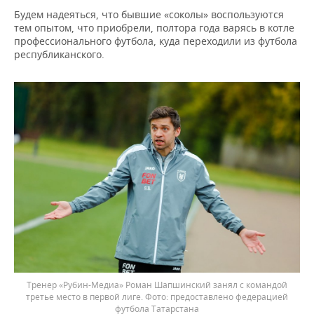
Будем надеяться, что бывшие «соколы» воспользуются
тем опытом, что приобрели, полтора года варясь в котле
профессионального футбола, куда переходили из футбола
республиканского.
Тренер «Рубин-Медиа» Роман Шапшинский занял с командой
третье место в первой лиге.
предоставлено федерацией
футбола Татарстана