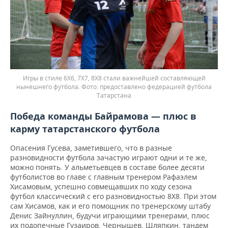
Игры в стиле 6Х6, 7Х7, 8Х8 стали важнейшей составляющей
нынешнего футбола.
предоставлено федерацией футбола
Татарстана
Победа команды Байрамова — плюс в
карму татарстанского футбола
Опасения Гусева, заметившего, что в разные
разновидности футбола зачастую играют одни и те же,
можно понять. У альметьевцев в составе более десяти
футболистов во главе с главным тренером Рафаэлем
Хисамовым, успешно совмещавших по ходу сезона
футбол классический с его разновидностью 8Х8. При этом
сам Хисамов, как и его помощник по тренерскому штабу
Денис Зайнуллин, будучи играющими тренерами, плюс
их подопечные Гузаиров, Чернышев, Шляпкин, тандем