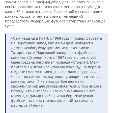
замахивалась на профи-футбол, для нее главное было в
восстановлении исторического имени этого клуба. До
конца 60-х годов «стрелки» были одной из сильнейших
команд города, о чем вспоминал нынешний
председатель Федерации футбола Татарстана Александр
Гусев:
«Отучившись в КХТИ, с 1968 года я пошел работать
на Пороховой завод, как и мой друг молодости
Дамир Бикбов, будущий министр экономики
Татарстана. А Пороховой завод — это футбольная
команда «Стрела» (хотя с 1967 года в спортклубе
была создана регбийная команда «Стрела»). Меня
пригласили играть за клубную команду, но первый
год я не смог ей помочь, по состоянию здоровья, а
через год секретарь парткома уговорил сыграть за
команду цеха. И на этом футбол для меня
закончился как для игрока-любителя. В том числе и
потому, что «Стрела» была очень сильна на тот
момент, и Дамир Бикбов, и Альберт Файзуллин —
футболисты с опытом выступлений за команду
мастеров «Рубина».