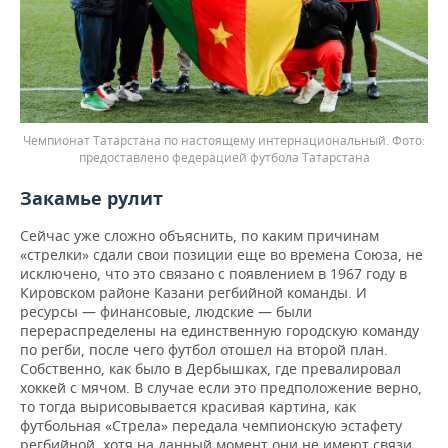
Чемпионат Татарстана по настоящему интернациональный.
предоставлено федерацией футбола Татарстана
Закамье рулит
Сейчас уже сложно объяснить, по каким причинам
«стрелки» сдали свои позиции еще во времена Союза, не
исключено, что это связано с появлением в 1967 году в
Кировском районе Казани регбийной команды. И
ресурсы — финансовые, людские — были
перераспределены на единственную городскую команду
по регби, после чего футбол отошел на второй план.
Собственно, как было в Дербышках, где превалировал
хоккей с мячом. В случае если это предположение верно,
то тогда вырисовывается красивая картина, как
футбольная «Стрела» передала чемпионскую эстафету
регбийной, хотя на данный момент они не имеют связи