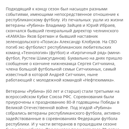
Подходящий к концу сезон был насыщен разными
событиями, имеющими непосредственное отношение к
республиканскому футболу. Из печальных: ушли из жизни
ветераны «Рубина» Владимир Зайцев и Юрий Ибраев,
скончался бывший генеральный директор челнинского
«КАМАЗа» Яков Брегман и бывший наставник
зеленодольского «Позиса» Александр Клобуков. На СВО
погиб экс-футболист республиканских любительских
команд «Технология» (футбол) и «Кирпичный ряд» (мини-
футбол, Рустем Шамсутдинов). Буквально на днях пришло
сообщение о кончине нижнекамца Сергея Ситчихина,
члена большой футбольной семьи Ситчихиных, самый
известный в которой Андрей Ситчихин, ныне
работающий с молодежной командой «Нефтехимика».
Ветераны «Рубина» (60 лет и старше) стали третьими на
всероссийском Кубке Союза РФС. Соревнования были
приурочены к празднованию 80-й годовщины Победы в
Великой Отечественной войне. Под эгидой «Рубина»
собрались ветераны республиканского футбола, активно
задействованные в соревнованиях Федерации футбола
республики. И у части ветеранов в прошедшем сезоне