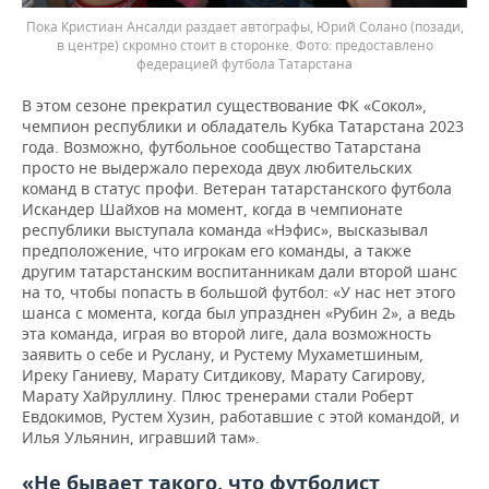
Пока Кристиан Ансалди раздает автографы, Юрий Солано (позади,
в центре) скромно стоит в сторонке.
предоставлено
федерацией футбола Татарстана
В этом сезоне прекратил существование ФК «Сокол»,
чемпион республики и обладатель Кубка Татарстана 2023
года. Возможно, футбольное сообщество Татарстана
просто не выдержало перехода двух любительских
команд в статус профи. Ветеран татарстанского футбола
Искандер Шайхов на момент, когда в чемпионате
республики выступала команда «Нэфис», высказывал
предположение, что игрокам его команды, а также
другим татарстанским воспитанникам дали второй шанс
на то, чтобы попасть в большой футбол: «У нас нет этого
шанса с момента, когда был упразднен «Рубин 2», а ведь
эта команда, играя во второй лиге, дала возможность
заявить о себе и Руслану, и Рустему Мухаметшиным,
Иреку Ганиеву, Марату Ситдикову, Марату Сагирову,
Марату Хайруллину. Плюс тренерами стали Роберт
Евдокимов, Рустем Хузин, работавшие с этой командой, и
Илья Ульянин, игравший там».
«Не бывает такого, что футболист