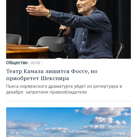
Общество
00:00
Театр Камала лишится Фоссе, но
приобретет Шекспира
Пьеса норвежского драматурга уйдет из репертуара в
декабре: запретили правообладатели