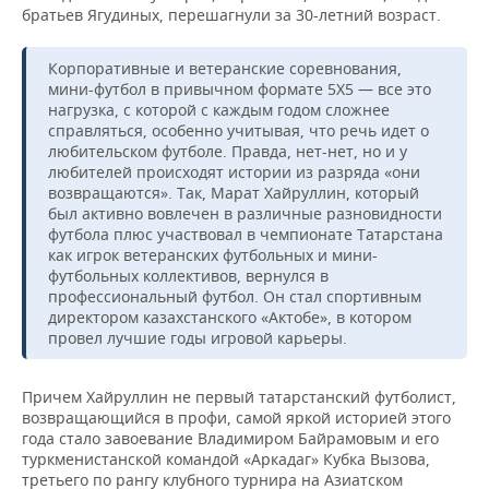
братьев Ягудиных, перешагнули за 30-летний возраст.
Корпоративные и ветеранские соревнования,
мини-футбол в привычном формате 5Х5 — все это
нагрузка, с которой с каждым годом сложнее
справляться, особенно учитывая, что речь идет о
любительском футболе. Правда, нет-нет, но и у
любителей происходят истории из разряда «они
возвращаются». Так, Марат Хайруллин, который
был активно вовлечен в различные разновидности
футбола плюс участвовал в чемпионате Татарстана
как игрок ветеранских футбольных и мини-
футбольных коллективов, вернулся в
профессиональный футбол. Он стал спортивным
директором казахстанского «Актобе», в котором
провел лучшие годы игровой карьеры.
Причем Хайруллин не первый татарстанский футболист,
возвращающийся в профи, самой яркой историей этого
года стало завоевание Владимиром Байрамовым и его
туркменистанской командой «Аркадаг» Кубка Вызова,
третьего по рангу клубного турнира на Азиатском