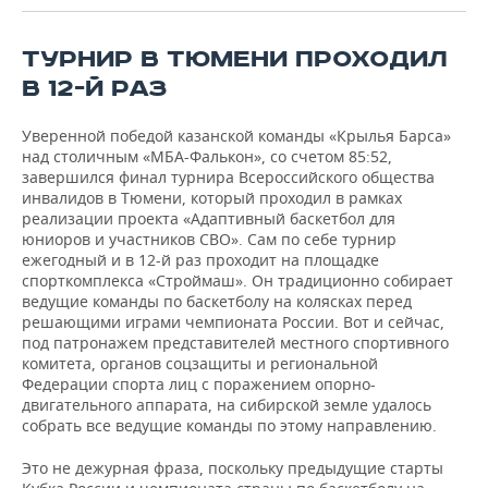
ВОДНЫЕ ВИДЫ СПОРТА
ОБРАЗОВАНИЕ
ХОККЕЙ С МЯЧОМ
ПРОИСШЕСТВИЯ
ТУРНИР В ТЮМЕНИ ПРОХОДИЛ
В 12-Й РАЗ
Уверенной победой казанской команды «Крылья Барса»
над столичным «МБА-Фалькон», со счетом 85:52,
завершился финал турнира Всероссийского общества
инвалидов в Тюмени, который проходил в рамках
реализации проекта «Адаптивный баскетбол для
юниоров и участников СВО». Сам по себе турнир
ежегодный и в 12-й раз проходит на площадке
спорткомплекса «Строймаш». Он традиционно собирает
ведущие команды по баскетболу на колясках перед
решающими играми чемпионата России. Вот и сейчас,
под патронажем представителей местного спортивного
комитета, органов соцзащиты и региональной
Федерации спорта лиц с поражением опорно-
двигательного аппарата, на сибирской земле удалось
собрать все ведущие команды по этому направлению.
Это не дежурная фраза, поскольку предыдущие старты