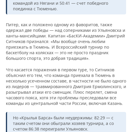
командой из Нягани и 50:41 — счет победного
поединка с Тюменью.
Питер, как и положено одному из фаворитов, также
одержал две победы — над соперниками из Ульяновска и
ханты-мансийцами. Капитан «БасКИ-Академии» Дмитрий
Ситников признался: «Мы вообще очень любим
приезжать в Тюмень. И Всероссийский турнир по
баскетболу на колясках — это не просто праздник
большого спорта, это добрая традиция».
Что касается поражения в первом туре, то Ситников
объяснил его тем, что команда приехала в Тюмень в
несколько усеченном составе, в частности не было одного
из лидеров — травмированного Дмитрия Ермолинского, и
разыгрывал атаки его сменщик. Плюс перелет, смена
часового пояса, хотя эти проблемы преследовали все
команды из центральной части России, включая Казань.
Но «Крылья Барса» были неудержимы: 82:29 — с
таким счетом они обыграли хозяев турнира, а со
счетом 86:38 переиграли Ульяновск.