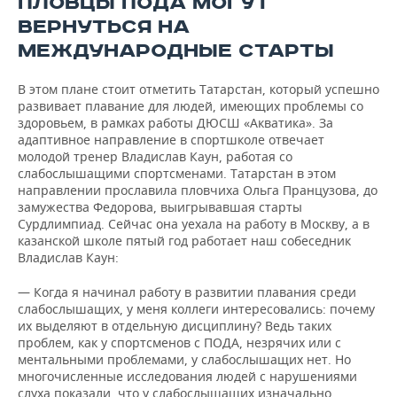
ПЛОВЦЫ ПОДА МОГУТ
ВЕРНУТЬСЯ НА
МЕЖДУНАРОДНЫЕ СТАРТЫ
В этом плане стоит отметить Татарстан, который успешно
развивает плавание для людей, имеющих проблемы со
здоровьем, в рамках работы ДЮСШ «Акватика». За
адаптивное направление в спортшколе отвечает
молодой тренер Владислав Каун, работая со
слабослышащими спортсменами. Татарстан в этом
направлении прославила пловчиха Ольга Пранцузова, до
замужества Федорова, выигрывавшая старты
Сурдлимпиад. Сейчас она уехала на работу в Москву, а в
казанской школе пятый год работает наш собеседник
Владислав Каун:
— Когда я начинал работу в развитии плавания среди
слабослышащих, у меня коллеги интересовались: почему
их выделяют в отдельную дисциплину? Ведь таких
проблем, как у спортсменов с ПОДА, незрячих или с
ментальными проблемами, у слабослышащих нет. Но
многочисленные исследования людей с нарушениями
слуха показали, что у слабослышащих изначально