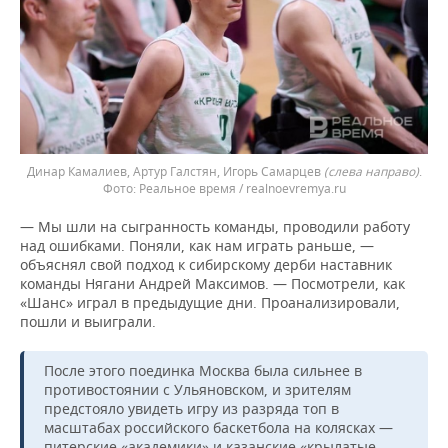
Динар Камалиев, Артур Галстян, Игорь Самарцев
(слева направо)
.
Реальное время / realnoevremya.ru
— Мы шли на сыгранность команды, проводили работу
над ошибками. Поняли, как нам играть раньше, —
объяснял свой подход к сибирскому дерби наставник
команды Нягани Андрей Максимов. — Посмотрели, как
«Шанс» играл в предыдущие дни. Проанализировали,
пошли и выиграли.
После этого поединка Москва была сильнее в
противостоянии с Ульяновском, и зрителям
предстояло увидеть игру из разряда топ в
масштабах российского баскетбола на колясках —
питерские «академики» и казанские «крылатые