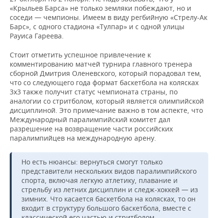
«Крыльев Барса» не только земляки побеждают, но и
соседи — чемпионы. Имеем в виду регбийную «Стрелу-Ак
Барс», с одного стадиона «Тулпар» и с одной улицы
Рауиса Гареева.
Стоит отметить успешное привлечение к
комментированию матчей турнира главного тренера
сборной Дмитрия Оленевского, который порадовал тем,
что со следующего года формат баскетбола на колясках
3x3 также получит статус чемпионата страны, по
аналогии со стритболом, который является олимпийской
дисциплиной. Это примечание важно в том аспекте, что
Международный паралимпийский комитет дал
разрешение на возвращение части российских
паралимпийцев на международную арену.
Но есть нюансы: вернуться смогут только
представители нескольких видов паралимпийского
спорта, включая легкую атлетику, плавание и
стрельбу из летних дисциплин и следж-хоккей — из
зимних. Что касается баскетбола на колясках, то он
входит в структуру большого баскетбола, вместе с
классической его частью и стритболом.