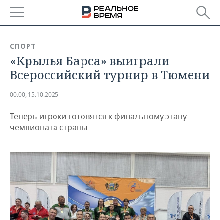
РЕГИОНЫ
СПОРТ
«Крылья Барса» выиграли
БАШКОРТОСТАН
НОВОСТИ
Всероссийский турнир в Тюмени
ТАТАРСТАН
АНАЛИТИКА
00:00, 15.10.2025
УДМУРТИЯ
НОВОСТИ АНАЛИТИКИ
ЭКОНОМИКА
Теперь игроки готовятся к финальному этапу
ДЕКЛАРАЦИИ О ДОХОДАХ
НОВОСТИ ЭКОНОМИКИ
ПРОМЫШЛЕННОСТЬ
чемпионата страны
КОРОЛИ ГОСЗАКАЗА ПФО
ФИНАНСЫ
НОВОСТИ
НЕДВИЖИМОСТЬ
ПРОМЫШЛЕННОСТИ
ВУЗЫ ТАТАРСТАНА
БАНКИ
НОВОСТИ НЕДВИЖИМОСТИ
АВТО
АГРОПРОМ
КОМУ ПРИНАДЛЕЖАТ
БЮДЖЕТ
НОВОСТИ АВТО
БИЗНЕС
ТОРГОВЫЕ ЦЕНТРЫ
МАШИНОСТРОЕНИЕ
ТАТАРСТАНА
ИНВЕСТИЦИИ
НОВОСТИ БИЗНЕСА
ТЕХНОЛОГИИ