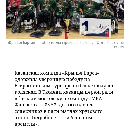
НЕФТЕХИМИЯ
РОЗНИЧНАЯ ТОРГОВЛЯ
НОВОСТИ ТЕХНОЛОГИЙ
МЕРОПРИЯТИЯ
НЕФТЬ
ТРАНСПОРТ
IT
НОВОСТИ МЕРОПРИЯТИЙ
СПОРТ
ОПК
УСЛУГИ
МЕДИА
ВЫЕЗДНАЯ РЕДАКЦИЯ
НОВОСТИ СПОРТА
ОБЩЕСТВО
ЭНЕРГЕТИКА
«Крылья Барса» — победители турнира в Тюмени . Фото: Реальное
время
ТЕЛЕКОММУНИКАЦИИ
БИЗНЕС-БРАНЧИ
ФУТБОЛ
НОВОСТИ ОБЩЕСТВА
ФОТОГАЛЕРЕЯ
ONLINE-КОНФЕРЕНЦИИ
ХОККЕЙ
ВЛАСТЬ
СЮЖЕТЫ
Казанская команда «Крылья Барса»
ОТКРЫТАЯ ЛЕКЦИЯ
БАСКЕТБОЛ
ИНФРАСТРУКТУРА
СПРАВОЧНИК
одержала уверенную победу на
Всероссийском турнире по баскетболу на
ВОЛЕЙБОЛ
ИСТОРИЯ
СПИСОК ПЕРСОН
ПОЛНАЯ ВЕРСИЯ
колясках. В Тюмени казанцы переиграли
в финале московскую команду «МБА-
КИБЕРСПОРТ
КУЛЬТУРА
СПИСОК КОМПАНИЙ
Фалькон» — 85:52, до того одолев
соперников в пяти матчах кругового
этапа. Подробнее — в «Реальном
ФИГУРНОЕ КАТАНИЕ
МЕДИЦИНА
времени».