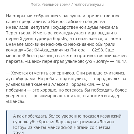
Реальное время / realnoevremya.ru
На открытии собравшиеся заслушали приветственное
слово представителя Всероссийского общества
инвалидов, депутата Государственной думы Михаила
Терентьева. И четыре команды-участницы выдали в
первый день турнира борьбу, что называется, от ножа.
Вначале москвичи несколько неожиданно обыграли
команду «БасКИ-Академия» из Питера — 62:58. Еще
меньшей была разница в счете в противостоянии хозяев
паркета: «Шанс» переиграл ульяновскую «Волгу» — 49:47.
— Хочется отметить соперников. Они раньше считались
аутсайдерами. Но ребята подтянулись, — порадовался за
ульяновцев тюменец Алексей Городецкий. — Мы
победили — это хорошо, но хотелось бы побеждать более
уверенно, — резюмировал капитан, старожил и лидер
«Шанса».
А как побеждать более уверенно показал казанский
суперклуб: «Крылья Барса» разгромили «Легион-
Югру» из ханты-мансийской Нягани со счетом
79:44.