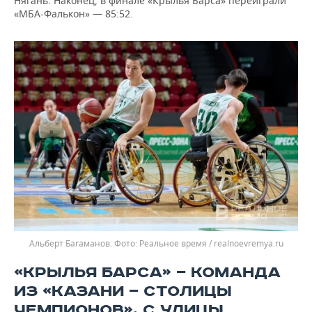
Нягань. Наконец, в финале «Крылья Барса» переиграли
«МБА-Фалькон» — 85:52.
Альберт Багаманов.
Реальное время / realnoevremya.ru
«КРЫЛЬЯ БАРСА» — КОМАНДА
ИЗ «КАЗАНИ — СТОЛИЦЫ
ЧЕМПИОНОВ», С УЛИЦЫ