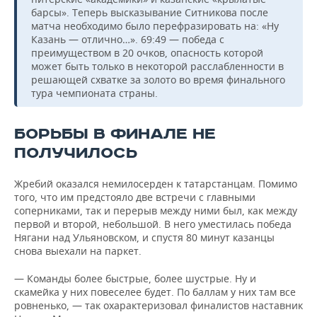
барсы». Теперь высказывание Ситникова после
матча необходимо было перефразировать на: «Ну
Казань — отлично…». 69:49 — победа с
преимуществом в 20 очков, опасность которой
может быть только в некоторой расслабленности в
решающей схватке за золото во время финального
тура чемпионата страны.
БОРЬБЫ В ФИНАЛЕ НЕ
ПОЛУЧИЛОСЬ
Жребий оказался немилосерден к татарстанцам. Помимо
того, что им предстояло две встречи с главными
соперниками, так и перерыв между ними был, как между
первой и второй, небольшой. В него уместилась победа
Нягани над Ульяновском, и спустя 80 минут казанцы
снова выехали на паркет.
— Команды более быстрые, более шустрые. Ну и
скамейка у них повеселее будет. По баллам у них там все
ровненько, — так охарактеризовал финалистов наставник