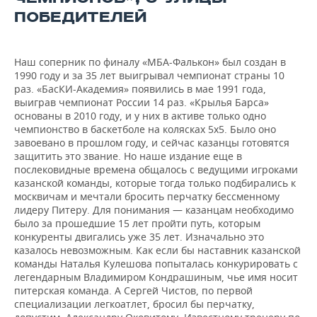
ПОБЕДИТЕЛЕЙ
Наш соперник по финалу «МБА-Фалькон» был создан в
1990 году и за 35 лет выигрывал чемпионат страны 10
раз. «БасКИ-Академия» появились в мае 1991 года,
выиграв чемпионат России 14 раз. «Крылья Барса»
основаны в 2010 году, и у них в активе только одно
чемпионство в баскетболе на колясках 5х5. Было оно
завоевано в прошлом году, и сейчас казанцы готовятся
защитить это звание. Но наше издание еще в
послековидные времена общалось с ведущими игроками
казанской команды, которые тогда только подбирались к
москвичам и мечтали бросить перчатку бессменному
лидеру Питеру. Для понимания — казанцам необходимо
было за прошедшие 15 лет пройти путь, которым
конкуренты двигались уже 35 лет. Изначально это
казалось невозможным. Как если бы наставник казанской
команды Наталья Кулешова попыталась конкурировать с
легендарным Владимиром Кондрашиным, чье имя носит
питерская команда. А Сергей Чистов, по первой
специализации легкоатлет, бросил бы перчатку,