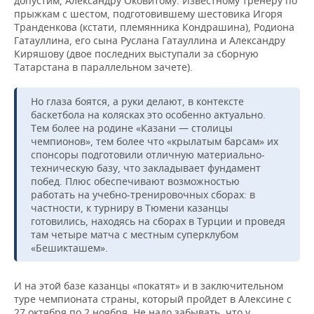
допустим, Александру Оковитому. Известному тренеру по
прыжкам с шестом, подготовившему шестовика Игоря
Транденкова (кстати, племянника Кондрашина), Родиона
Гатауллина, его сына Руслана Гатауллина и Александру
Киряшову (двое последних выступали за сборную
Татарстана в параллельном зачете).
Но глаза боятся, а руки делают, в контексте
баскетбола на колясках это особенно актуально.
Тем более на родине «Казани — столицы
чемпионов», тем более что «крылатым барсам» их
спонсоры подготовили отличную материально-
техническую базу, что закладывает фундамент
побед. Плюс обеспечивают возможностью
работать на учебно-тренировочных сборах: в
частности, к турниру в Тюмени казанцы
готовились, находясь на сборах в Турции и проведя
там четыре матча с местным суперклубом
«Бешикташем».
И на этой базе казанцы «покатят» и в заключительном
туре чемпионата страны, который пройдет в Алексине с
27 октября по 2 ноября. Не надо забывать, что у