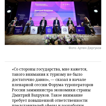
НЕФТЕХИМИЯ
РОЗНИЧНАЯ ТОРГОВЛЯ
НОВОСТИ ТЕХНОЛОГИЙ
МЕРОПРИЯТИЯ
НЕФТЬ
ТРАНСПОРТ
IT
НОВОСТИ МЕРОПРИЯТИЙ
СПОРТ
ОПК
УСЛУГИ
МЕДИА
ВЫЕЗДНАЯ РЕДАКЦИЯ
НОВОСТИ СПОРТА
ОБЩЕСТВО
ЭНЕРГЕТИКА
ТЕЛЕКОММУНИКАЦИИ
БИЗНЕС-БРАНЧИ
ФУТБОЛ
НОВОСТИ ОБЩЕСТВА
ФОТОГАЛЕРЕЯ
Фото: Артем Дергунов
ONLINE-КОНФЕРЕНЦИИ
ХОККЕЙ
ВЛАСТЬ
СЮЖЕТЫ
ОТКРЫТАЯ ЛЕКЦИЯ
БАСКЕТБОЛ
ИНФРАСТРУКТУРА
СПРАВОЧНИК
«Со стороны государства, мне кажется,
ВОЛЕЙБОЛ
ИСТОРИЯ
СПИСОК ПЕРСОН
такого внимания к туризму не было
ПОЛНАЯ ВЕРСИЯ
достаточно давно», — сказал в начале
пленарной сессии Форума туроператоров
КИБЕРСПОРТ
КУЛЬТУРА
СПИСОК КОМПАНИЙ
России замминистра экономики страны
Дмитрий Вахруков. Такое внимание
ФИГУРНОЕ КАТАНИЕ
МЕДИЦИНА
требует повышенной ответственности
представителей сферы и разработки