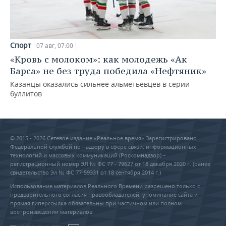
Спорт
07 авг, 07:00
«Кровь с молоком»: как молодежь «Ак
Барса» не без труда победила «Нефтяник»
Казанцы оказались сильнее альметьевцев в серии
буллитов
© 2015 - 2026 Сетевое издание «Реальное время» Зарегистрировано
Федеральной службой по надзору в сфере связи, информационных
технологий и массовых коммуникаций (Роскомнадзор) –
регистрационный номер ЭЛ № ФС 77 - 79627 от 18 декабря 2020 г. (ранее
свидетельство Эл № ФС 77-59331 от 18 сентября 2014 г.)
Использование материалов Реального Времени разрешено только с
предварительного согласия правообладателей, упоминание сайта и
прямая гиперссылка обязательны при частичном или полном
воспроизведении материалов.