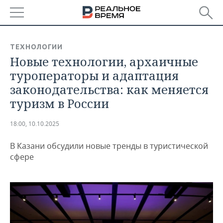
РЕГИОНЫ
ТЕХНОЛОГИИ
Новые технологии, архаичные
БАШКОРТОСТАН
НОВОСТИ
туроператоры и адаптация
ТАТАРСТАН
АНАЛИТИКА
законодательства: как меняется
туризм в России
УДМУРТИЯ
НОВОСТИ АНАЛИТИКИ
ЭКОНОМИКА
18:00, 10.10.2025
ДЕКЛАРАЦИИ О ДОХОДАХ
НОВОСТИ ЭКОНОМИКИ
ПРОМЫШЛЕННОСТЬ
В Казани обсудили новые тренды в туристической
КОРОЛИ ГОСЗАКАЗА ПФО
ФИНАНСЫ
НОВОСТИ
НЕДВИЖИМОСТЬ
сфере
ПРОМЫШЛЕННОСТИ
ВУЗЫ ТАТАРСТАНА
БАНКИ
НОВОСТИ НЕДВИЖИМОСТИ
АВТО
АГРОПРОМ
КОМУ ПРИНАДЛЕЖАТ
БЮДЖЕТ
НОВОСТИ АВТО
БИЗНЕС
ТОРГОВЫЕ ЦЕНТРЫ
МАШИНОСТРОЕНИЕ
ТАТАРСТАНА
ИНВЕСТИЦИИ
НОВОСТИ БИЗНЕСА
ТЕХНОЛОГИИ