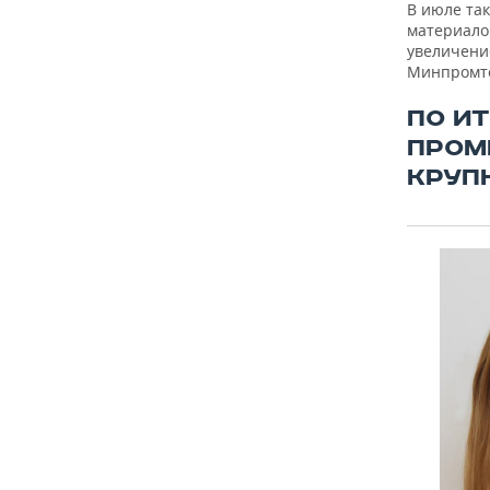
В июле та
материалов
увеличени
Минпромто
ПО И
ПРОМ
КРУП