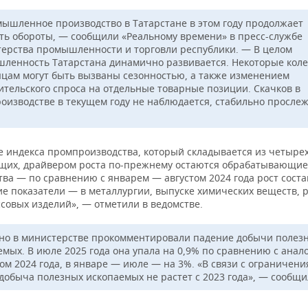
ышленное производство в Татарстане в этом году продолжает
ть обороты, — сообщили «Реальному времени» в пресс-службе
ерства промышленности и торговли республики. — В целом
ленность Татарстана динамично развивается. Некоторые кол
яцам могут быть вызваны сезонностью, а также изменением
ительского спроса на отдельные товарные позиции. Скачков в
оизводстве в текущем году не наблюдается, стабильно просле
ре индекса промпроизводства, который складывается из четыре
щих, драйвером роста по-прежнему остаются обрабатывающие
ва — по сравнению с январем — августом 2024 года рост соста
е показатели — в металлургии, выпуске химических веществ, 
совых изделий», — отметили в ведомстве.
но в министерстве прокомментировали падение добычи полез
емых. В июле 2025 года она упала на 0,9% по сравнению с ана
ом 2024 года, в январе — июле — на 3%. «В связи с ограничен
добыча полезных ископаемых не растет с 2023 года», — сообщи