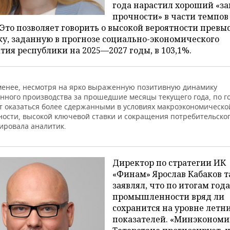
года нарастил хороший «за
прочности» в части темпов
Это позволяет говорить о высокой вероятности превы
у, заданную в прогнозе социально-экономического
тия республики на 2025—2027 годы, в 103,1%.
менее, несмотря на ярко выраженную позитивную динамику
ного производства за прошедшие месяцы текущего года, по г
ут оказаться более сдержанными в условиях макроэкономическо
ности, высокой ключевой ставки и сокращения потребительског
ировала аналитик.
Директор по стратегии ИК
«Финам» Ярослав Кабаков 
заявлял, что по итогам года
промышленности вряд ли
сохранится на уровне летн
показателей. «Минэконом