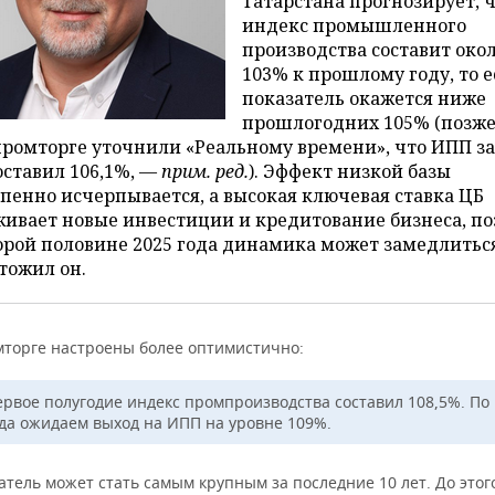
Татарстана прогнозирует, 
индекс промышленного
производства составит око
103% к прошлому году, то е
показатель окажется ниже
прошлогодних 105% (позже
ромторге уточнили «Реальному времени», что ИПП за
оставил 106,1%, —
прим. ред.
). Эффект низкой базы
пенно исчерпывается, а высокая ключевая ставка ЦБ
ивает новые инвестиции и кредитование бизнеса, п
орой половине 2025 года динамика может замедлитьс
тожил он.
торге настроены более оптимистично:
ервое полугодие индекс промпроизводства составил 108,5%. По
ода ожидаем выход на ИПП на уровне 109%.
атель может стать самым крупным за последние 10 лет. До этог