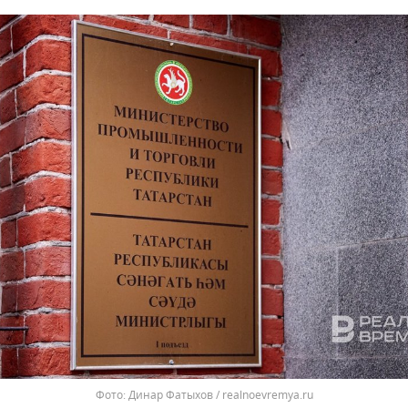
Динар Фатыхов / realnoevremya.ru