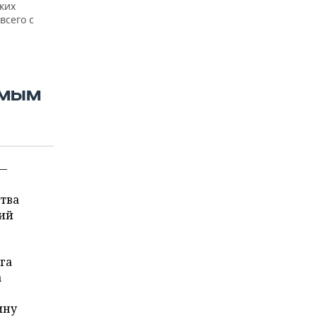
ких
всего с
АМЫМ
 —
тва
щий
га
а
ину