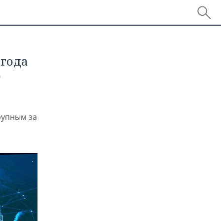
 года
%
рупным за