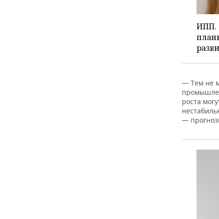
ИПП. 
планк
разви
— Тем не 
промышлен
роста мог
нестабиль
— прогноз