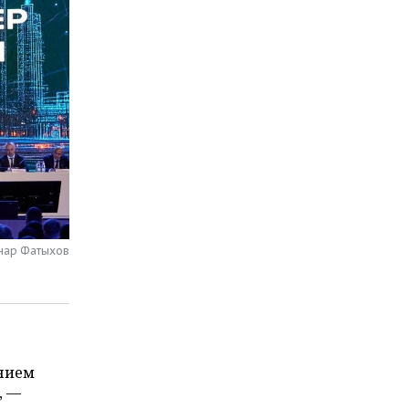
нар Фатыхов
ением
, —