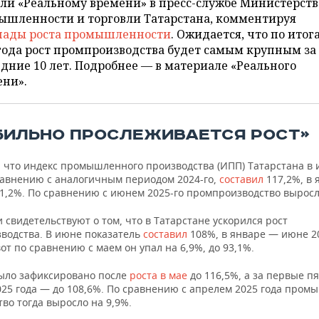
ли «Реальному времени» в пресс-службе Министерств
ышленности и торговли Татарстана, комментируя
пады роста промышленности
. Ожидается, что по итог
года рост промпроизводства будет самым крупным за
дние 10 лет. Подробнее — в материале «Реального
ени».
БИЛЬНО ПРОСЛЕЖИВАЕТСЯ РОСТ»
 что индекс промышленного производства (ИПП) Татарстана в 
сравнению с аналогичным периодом 2024-го,
составил
117,2%, в 
1,2%. По сравнению с июнем 2025-го промпроизводство выросл
 свидетельствуют о том, что в Татарстане ускорился рост
водства. В июне показатель
составил
108%, в январе — июне 2
вот по сравнению с маем он упал на 6,9%, до 93,1%.
ыло зафиксировано после
роста в мае
до 116,5%, а за первые п
025 года — до 108,6%. По сравнению с апрелем 2025 года про
во тогда выросло на 9,9%.