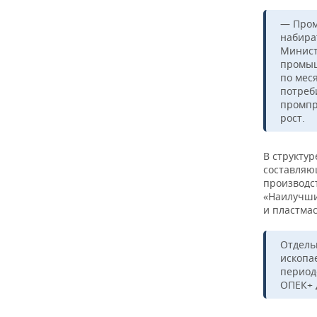
— Пром
набира
Минист
промыш
по мес
потреб
промпр
рост.
В структу
составляю
производст
«Наилучши
и пластмас
Отдель
ископа
период
ОПЕК+ 