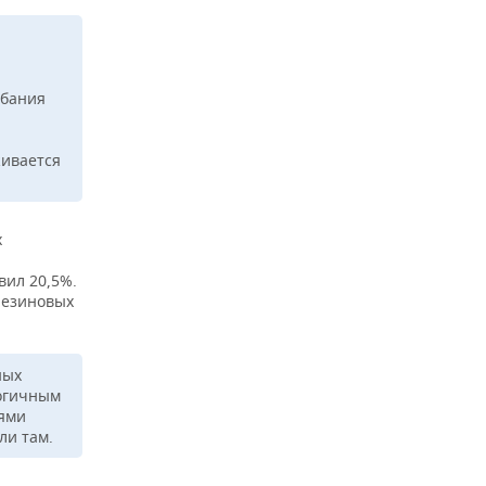
ебания
живается
х
вил 20,5%.
резиновых
ных
логичным
иями
ли там.