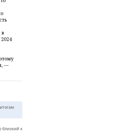
что
ло
сть
 в
 2024
оэтому
я, —
 итогам
о близкий к