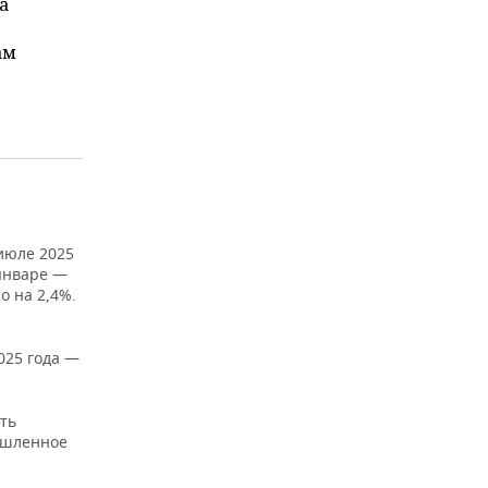
а
ам
июле 2025
январе —
о на 2,4%.
025 года —
ять
мышленное