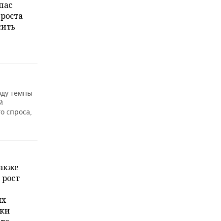
пас
 роста
сить
оду темпы
й
о спроса,
также
 рост
их
ики