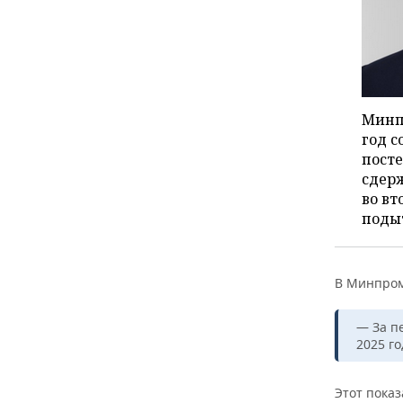
Минп
год с
посте
сдерж
во вт
поды
В Минпром
— За п
2025 г
Этот показ