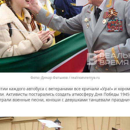
Динар Фатыхов / realnoevremya.ru
ии каждого автобуса с ветеранами все кричали «Ура!» и хором
и. Активисты постарались создать атмосферу Дня Победы 1945-
играли военные песни, юноши с девушками танцевали праздн