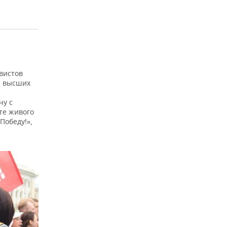
вистов
ы высших
чу с
те живого
Победу!»,