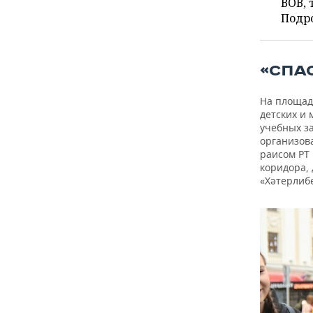
ВОДНЫЕ ВИДЫ СПОРТА
ОБРАЗОВАНИЕ
ВОВ, 
Подро
ХОККЕЙ С МЯЧОМ
ПРОИСШЕСТВИЯ
«СПА
На площад
детских и
учебных з
организов
раисом РТ
коридора, 
«Хәтерлиб