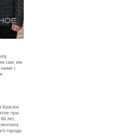
илу
им сам: им
 ними с
ля
а Красюк
ятие при
86 лет,
алентина
го города.