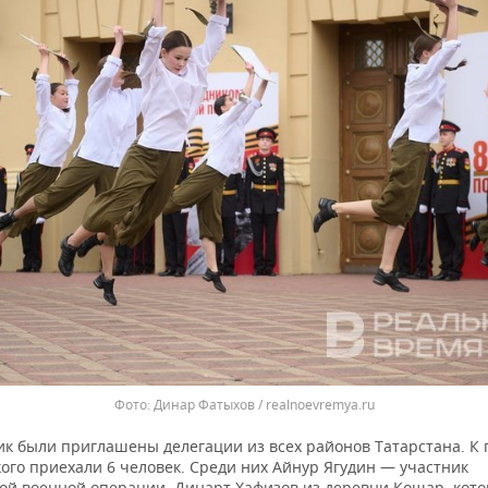
Динар Фатыхов / realnoevremya.ru
ик были приглашены делегации из всех районов Татарстана. К 
ого приехали 6 человек. Среди них Айнур Ягудин — участник
ой военной операции, Динарт Хафизов из деревни Кошар, кот