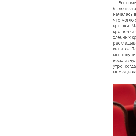
— Воспоми
было всего
началась в
что могло 
крошки. М
крошечки о
хлебных к
раскладыва
кипяток. Т
мы получи
воскликнул
утро, когд
мне отдала