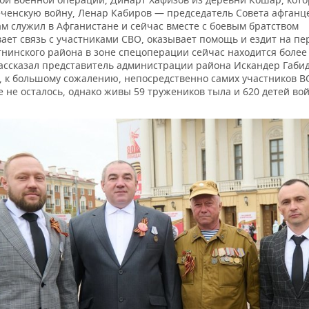
ченскую войну, Ленар Кабиров — председатель Совета афганц
м служил в Афганистане и сейчас вместе с боевым братством
ает связь с участниками СВО, оказывает помощь и ездит на пе
тнинского района в зоне спецоперации сейчас находится более
рассказал представитель администрации района Искандер Габид
м, к большому сожалению, непосредственно самих участников В
 не осталось, однако живы 59 тружеников тыла и 620 детей во