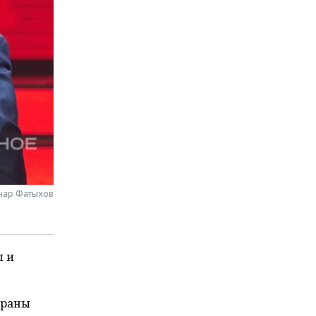
нар Фатыхов
ы и
ераны