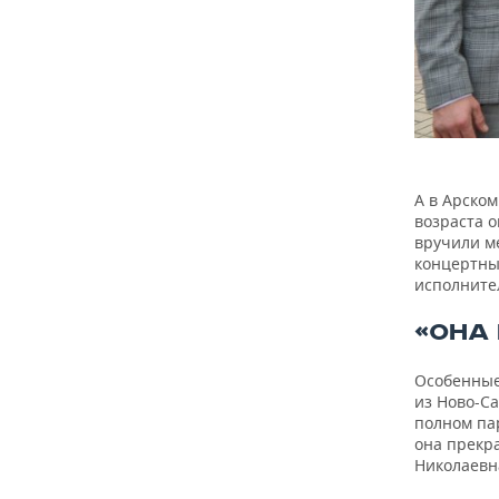
А в Арском
возраста о
вручили м
концертны
исполните
«ОНА
Особенные
из Ново-С
полном пар
она прекр
Николаевна