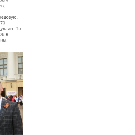
ев,
редовую.
 70
уллин. По
ОВ в
йны.