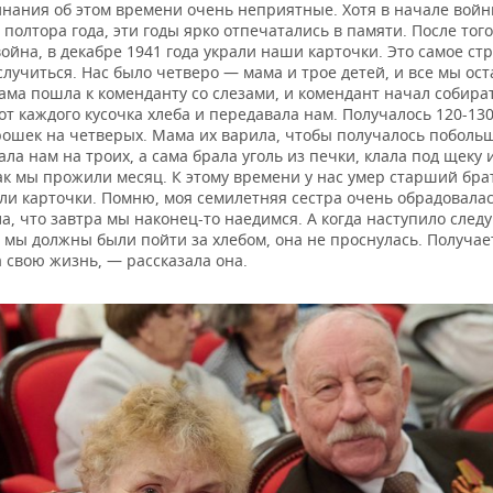
нания об этом времени очень неприятные. Хотя в начале вой
 полтора года, эти годы ярко отпечатались в памяти. После того
ойна, в декабре 1941 года украли наши карточки. Это самое ст
случиться. Нас было четверо — мама и трое детей, и все мы ост
ама пошла к коменданту со слезами, и комендант начал собира
т каждого кусочка хлеба и передавала нам. Получалось 120-13
рошек на четверых. Мама их варила, чтобы получалось поболь
ла нам на троих, а сама брала уголь из печки, клала под щеку 
ак мы прожили месяц. К этому времени у нас умер старший бра
ли карточки. Помню, моя семилетняя сестра очень обрадовалас
а, что завтра мы наконец-то наедимся. А когда наступило сле
а мы должны были пойти за хлебом, она не проснулась. Получае
 свою жизнь, — рассказала она.