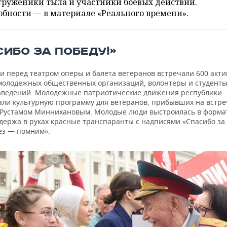
труженики тыла и участники боевых действий.
бности — в материале «Реального времени».
СИБО ЗА ПОБЕДУ!»
и перед театром оперы и балета ветеранов встречали 600 акти
 молодежных общественных организаций, волонтеры и студент
аведений. Молодежные патриотические движения республики
али культурную программу для ветеранов, прибывших на встре
 Рустамом Миннихановым. Молодые люди выстроилась в форма
держа в руках красные транспаранты с надписями «Спасибо за 
ез — помним».