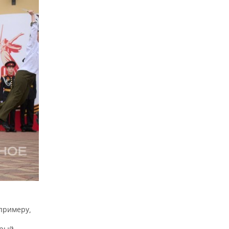
примеру,
орый