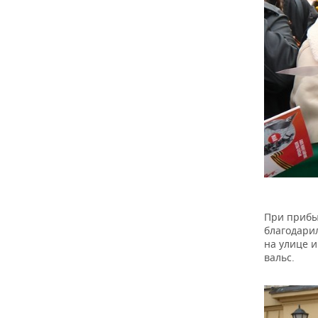
При прибыт
благодарил
на улице 
вальс.