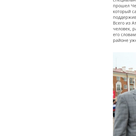
прошел Че
который са
поддержив
Всего из А
человек, 
его слова
районе уже