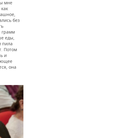
ны мне
 как
рашное,
ались без
ть
0 грамм
ше еды,
и пила
т. Потом
ь и
дующее
тся, она