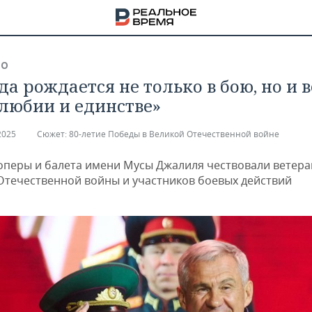
ВО
а рождается не только в бою, но и в
любии и единстве»
2025
Сюжет:
80-летие Победы в Великой Отечественной войне
 оперы и балета имени Мусы Джалиля чествовали ветер
Отечественной войны и участников боевых действий
НА