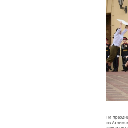
На праздн
из Атнинск
специальн