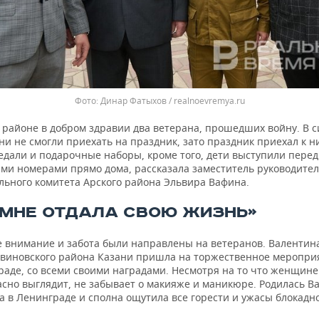
Динар Фатыхов / realnoevremya.ru
 районе в добром здравии два ветерана, прошедших войну. В с
ни не смогли приехать на праздник, зато праздник приехал к н
едали и подарочные наборы, кроме того, дети выступили перед
ми номерами прямо дома, рассказала заместитель руководите
льного комитета Арского района Эльвира Вафина.
 МНЕ ОТДАЛА СВОЮ ЖИЗНЬ»
 внимание и забота были направлены на ветеранов. Валентин
авиновского района Казани пришла на торжественное меропри
аде, со всеми своими наградами. Несмотря на то что женщине 
асно выглядит, не забывает о макияже и маникюре. Родилась В
 в Ленинграде и сполна ощутила все горести и ужасы блокадно