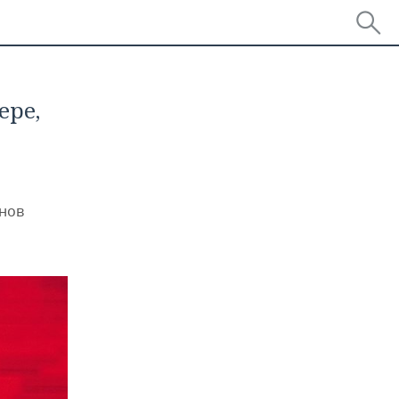
ере,
анов