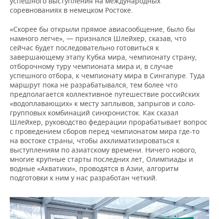
успешного выступления на международных
соревнованиях в немецком Ростоке.
«Скорее бы открыли прямое авиасообщение, было бы
намного легче», — признался Шлейхер, сказав, что
сейчас будет последовательно готовиться к
завершающему этапу Кубка мира, чемпионату страну,
отборочному туру чемпионата мира и, в случае
успешного отбора, к чемпионату мира в Сингапуре. Туда
маршрут пока не разрабатывался, тем более что
предполагается коллективное путешествие российских
«водоплавающих» к месту заплывов, запрыгов и соло-
групповых комбинаций синхронисток. Как сказал
Шлейхер, руководство федерации прорабатывает вопрос
с проведением сборов перед чемпионатом мира где-то
на востоке страны, чтобы акклиматизироваться к
выступлениям по азиатскому времени. Ничего нового,
многие крупные старты последних лет, Олимпиады и
водные «Акватики», проводятся в Азии, алгоритм
подготовки к ним у нас разработан четкий.