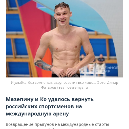
И улыбка, без сомненья, вдруг осветит все лицо...
Динар
Фатыхов / realnoevremya.ru
Мазепину и Ко удалось вернуть
российских спортсменов на
международную арену
Возвращение прыгунов на международные старты