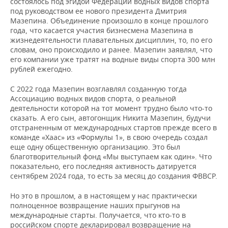
состоялось под эгидой Федерации водных видов спорта
под руководством ее нового президента Дмитрия
Мазепина. Объединение произошло в конце прошлого
года, что касается участия бизнесмена Мазепина в
жизнедеятельности плавательных дисциплин, то, по его
словам, оно происходило и ранее. Мазепин заявлял, что
его компании уже тратят на водные виды спорта 300 млн
рублей ежегодно.
С 2022 года Мазепин возглавлял созданную тогда
Ассоциацию водных видов спорта, о реальной
деятельности которой на тот момент трудно было что-то
сказать. А его сын, автогонщик Никита Мазепин, будучи
отстраненным от международных стартов прежде всего в
команде «Хаас» из «Формулы 1», в свою очередь создал
еще одну общественную организацию. Это был
благотворительный фонд «Мы выступаем как один». Что
показательно, его последняя активность датируется
сентябрем 2024 года, то есть за месяц до создания ФВВСР.
Но это в прошлом, а в настоящем у нас практически
полноценное возвращение наших прыгунов на
международные старты. Получается, что кто-то в
российском спорте декларировал возвращение на