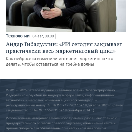
Технологии
04 авг, 00:00
Айдар Гибадуллин: «ИИ сегодня закрывает
практически весь маркетинговый цикл»
Как нейросети изменили интернет-маркетинг и что
делать, чтобы оставаться на гребне волны
© 2015 - 2026 Сетевое издание «Реальное время» Зарегистрировано
Федеральной службой по надзору в сфере связи, информационных
технологий и массовых коммуникаций (Роскомнадзор) –
регистрационный номер ЭЛ № ФС 77 - 79627 от 18 декабря 2020 г. (ранее
свидетельство Эл № ФС 77-59331 от 18 сентября 2014 г.)
Использование материалов Реального Времени разрешено только с
предварительного согласия правообладателей, упоминание сайта и
прямая гиперссылка обязательны при частичном или полном