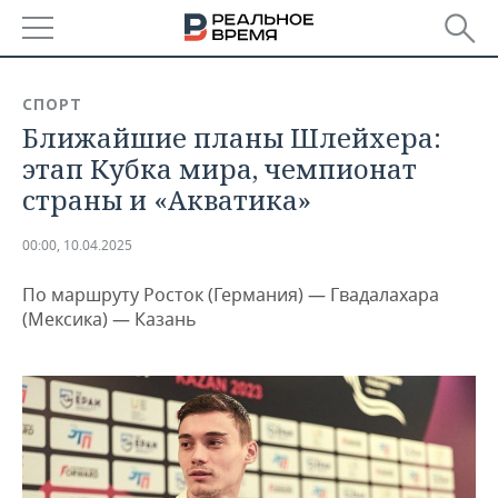
РЕГИОНЫ
СПОРТ
Ближайшие планы Шлейхера:
БАШКОРТОСТАН
НОВОСТИ
этап Кубка мира, чемпионат
ТАТАРСТАН
АНАЛИТИКА
страны и «Акватика»
УДМУРТИЯ
НОВОСТИ АНАЛИТИКИ
ЭКОНОМИКА
00:00, 10.04.2025
ДЕКЛАРАЦИИ О ДОХОДАХ
НОВОСТИ ЭКОНОМИКИ
ПРОМЫШЛЕННОСТЬ
По маршруту Росток (Германия) — Гвадалахара
(Мексика) — Казань
КОРОЛИ ГОСЗАКАЗА ПФО
ФИНАНСЫ
НОВОСТИ
НЕДВИЖИМОСТЬ
ПРОМЫШЛЕННОСТИ
ВУЗЫ ТАТАРСТАНА
БАНКИ
НОВОСТИ НЕДВИЖИМОСТИ
АВТО
АГРОПРОМ
КОМУ ПРИНАДЛЕЖАТ
БЮДЖЕТ
НОВОСТИ АВТО
БИЗНЕС
ТОРГОВЫЕ ЦЕНТРЫ
МАШИНОСТРОЕНИЕ
ТАТАРСТАНА
ИНВЕСТИЦИИ
НОВОСТИ БИЗНЕСА
ТЕХНОЛОГИИ