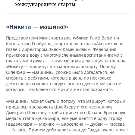
ВОДНЫЕ ВИДЫ СПОРТА
ОБРАЗОВАНИЕ
международные старты.
ХОККЕЙ С МЯЧОМ
ПРОИСШЕСТВИЯ
«Никита — машина!»
Представители Минспорта республики Раиф Вафин и
Константин Горбунов, спортивная школа «Акватика» во
главе с директором Львом Камешковым, Федерация
прыжков в воду с многочисленными воспитанниками с
плакатами в руках — такая мощная делегация встречала
«Никиту — машину» в казанском аэропорту. Почему
Шлейхер — «машина», сложно было догадаться, но
спорить с ребятами, которые в день по несколько
десятков раз сигают в воду с высоты десяти метров не
хотелось. Тем более что Никита не стал возражать.
«Машина», может быть и потому, что маршрут, который
пришлось преодолеть Шлейхеру и его наставнику
Дмитрию Шлыкову, чтобы привезти в Казань бронзовую
медаль этапа Кубка мира, еле умещается в одну строку:
Гвадалахара — Мехико — Барселона — Дубай — Москва
— Казань. Причем добирались они до Гвадалахары после