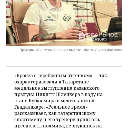
НЕФТЕХИМИЯ
РОЗНИЧНАЯ ТОРГОВЛЯ
НОВОСТИ ТЕХНОЛОГИЙ
МЕРОПРИЯТИЯ
НЕФТЬ
ТРАНСПОРТ
IT
НОВОСТИ МЕРОПРИЯТИЙ
СПОРТ
ОПК
УСЛУГИ
МЕДИА
ВЫЕЗДНАЯ РЕДАКЦИЯ
НОВОСТИ СПОРТА
ОБЩЕСТВО
ЭНЕРГЕТИКА
ТЕЛЕКОММУНИКАЦИИ
БИЗНЕС-БРАНЧИ
ФУТБОЛ
НОВОСТИ ОБЩЕСТВА
ФОТОГАЛЕРЕЯ
Прыгуны «Синтеза» вновь на высоте . Фото: Динар Фатыхов
ONLINE-КОНФЕРЕНЦИИ
ХОККЕЙ
ВЛАСТЬ
СЮЖЕТЫ
«Бронза с серебряным оттенком» — так
ОТКРЫТАЯ ЛЕКЦИЯ
БАСКЕТБОЛ
ИНФРАСТРУКТУРА
СПРАВОЧНИК
охарактеризовали в Татарстане
медальное выступление казанского
ВОЛЕЙБОЛ
ИСТОРИЯ
СПИСОК ПЕРСОН
ПОЛНАЯ ВЕРСИЯ
прыгуна Никиты Шлейхера в воду на
этапе Кубка мира в мексиканской
КИБЕРСПОРТ
КУЛЬТУРА
СПИСОК КОМПАНИЙ
Гвадалахаре. «Реальное время»
рассказывает, как татарстанскому
ФИГУРНОЕ КАТАНИЕ
МЕДИЦИНА
спортсмену и его тренеру пришлось
преодолеть полмира, вернувшись на