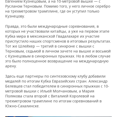
Евгением Кузнецовым, а на 10-метровой вышке — с
Русланом Терновым. Помимо того, у него личное серебро
на трехметровом трамплине, где он уступил только
Кузнецову.
Правда, это были международные соревнования, в
которых не участвовали китайцы, а уже на первом этапе
Кубка мира в мексиканской Гвадалахаре их участие
приспустило наших спортсменов в итоговых результатах.
Тот же Шлейхер — третий в синхроне с вышки с
Терновым, седьмой в личном зачете на вышке и восьмой
с Кузнецовым в синхронных прыжках. Но в любом случае
это было полноценное возвращение на международную
арену.
Здесь еще партнеры по синтезовскому клубу добавили
медалей по итогам Кубка Евразийских стран. Александр
Белевцев стал победителем в синхронных прыжках с 10-
метровой вышки с Ильей Молчановым, а Мария
Полякова стала второй с Виталией Королевой на
трехметровом трамплине по итогам соревнований в
Южно-Сахалинске.