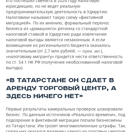
кто поспешил сменить в 2024 году налоговую
юрисдикцию, но не ведет реальную
предпринимательскую деятельность в Удмуртии.
Налоговики называют такую схему «фиктивной
миграцией». По их мнению, формальный перенос
бизнеса из «домашнего» региона со стандартной
налоговой ставкой в Удмуртию ради извлечения
налоговой выгоды является незаконным. А если
возмещение из регионального бюджета оказалось
значительным (от 2,7 млн рублей, —
),
прим. авт.
«налоговому мигранту» придется нести ответственность
по ст. 54.1 НК РФ (получение необоснованной налоговой
выгоды).
«В ТАТАРСТАНЕ ОН СДАЕТ В
АРЕНДУ ТОРГОВЫЙ ЦЕНТР, А
ЗДЕСЬ НИЧЕГО НЕТ»
Первые результаты камеральных проверок шокировали
бизнес. По данным источников «Реального времени», под
подозрение в фиктивной миграции попали бизнесмены
из Татарстана. Им грозят многомиллионные штрафы. Так,
среди них оказался владелец одного из торговых центров