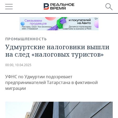
РЕГИОНЫ
БАШКОРТОСТАН
НОВОСТИ
ПРОМЫШЛЕННОСТЬ
ТАТАРСТАН
АНАЛИТИКА
Удмуртские налоговики вышли
на след «налоговых туристов»
УДМУРТИЯ
НОВОСТИ АНАЛИТИКИ
ЭКОНОМИКА
00:00, 10.04.2025
ДЕКЛАРАЦИИ О ДОХОДАХ
НОВОСТИ ЭКОНОМИКИ
ПРОМЫШЛЕННОСТЬ
УФНС по Удмуртии подозревает
КОРОЛИ ГОСЗАКАЗА ПФО
ФИНАНСЫ
НОВОСТИ
НЕДВИЖИМОСТЬ
предпринимателей Татарстана в фиктивной
ПРОМЫШЛЕННОСТИ
миграции
ВУЗЫ ТАТАРСТАНА
БАНКИ
НОВОСТИ НЕДВИЖИМОСТИ
АВТО
АГРОПРОМ
КОМУ ПРИНАДЛЕЖАТ
БЮДЖЕТ
НОВОСТИ АВТО
БИЗНЕС
ТОРГОВЫЕ ЦЕНТРЫ
МАШИНОСТРОЕНИЕ
ТАТАРСТАНА
ИНВЕСТИЦИИ
НОВОСТИ БИЗНЕСА
ТЕХНОЛОГИИ