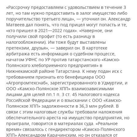
«Рассрочку предоставляем с удовольствием в течение 3
лет, но там нужно предоставить в залог имущество либо
поручительство третьего лица», — уточнил он. Александр
Матвеев дал понять, что под прицел могут попасть и те,
«кто пришел в 2021—2022 годах». «Наверное, они
получили свой профит (то есть разницу в
налогообложении). Им тоже будут выставлены
претензии, друзья», — заверил он. В картотеке
арбитража есть информация о судебном процессе,
начатом УФНС по УР против татарстанского «Камско-
Полянского хлебоприемного предприятия» в
Нижнекамской районе Татарстана. К нему подан иск с
требованием признать его бенефициара ООО
«Агропромтехснаб», зарегистрированного в Удмуртии, и
ООО «Камско-Полянское ХПП» взаимозависимыми
лицами для целей пп.1 п. 3 ст. 45 Налогового кодекса
Российской Федерации и о взыскании с ООО «Камско-
Полянское ХПП» задолженности в 36,3 млн рублей. В
связи с этим налоговые службы требовали наложения
обеспечительного ареста на имущество предприятия, но
проиграли, говорится в материалах суда. «Реальное
время» связалось с гендиректором «Камско-Полянского
ХПП» Александром Карачинским, но он отказался от