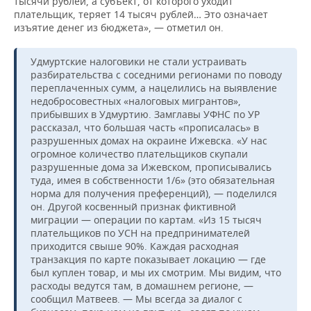
тысячи рублей, а субъект, от которого уходит
плательщик, теряет 14 тысяч рублей… Это означает
изъятие денег из бюджета», — отметил он.
Удмуртские налоговики не стали устраивать
разбирательства с соседними регионами по поводу
переплаченных сумм, а нацелились на выявление
недобросовестных «налоговых мигрантов»,
прибывших в Удмуртию. Замглавы УФНС по УР
рассказал, что большая часть «прописалась» в
разрушенных домах на окраине Ижевска. «У нас
огромное количество плательщиков скупали
разрушенные дома за Ижевском, прописывались
туда, имея в собственности 1/6» (это обязательная
норма для получения преференций), — поделился
он. Другой косвенный признак фиктивной
миграции — операции по картам. «Из 15 тысяч
плательщиков по УСН на предпринимателей
приходится свыше 90%. Каждая расходная
транзакция по карте показывает локацию — где
был куплен товар, и мы их смотрим. Мы видим, что
расходы ведутся там, в домашнем регионе, —
сообщил Матвеев. — Мы всегда за диалог с