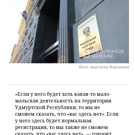
НЕФТЕХИМИЯ
РОЗНИЧНАЯ ТОРГОВЛЯ
НОВОСТИ ТЕХНОЛОГИЙ
МЕРОПРИЯТИЯ
НЕФТЬ
ТРАНСПОРТ
IT
НОВОСТИ МЕРОПРИЯТИЙ
СПОРТ
ОПК
УСЛУГИ
МЕДИА
ВЫЕЗДНАЯ РЕДАКЦИЯ
НОВОСТИ СПОРТА
ОБЩЕСТВО
ЭНЕРГЕТИКА
ТЕЛЕКОММУНИКАЦИИ
БИЗНЕС-БРАНЧИ
ФУТБОЛ
НОВОСТИ ОБЩЕСТВА
ФОТОГАЛЕРЕЯ
ONLINE-КОНФЕРЕНЦИИ
ХОККЕЙ
ВЛАСТЬ
СЮЖЕТЫ
Фото: Анастасия Фартыгина
ОТКРЫТАЯ ЛЕКЦИЯ
БАСКЕТБОЛ
ИНФРАСТРУКТУРА
СПРАВОЧНИК
«Если у него будет хоть какая-то мало-
ВОЛЕЙБОЛ
ИСТОРИЯ
СПИСОК ПЕРСОН
ПОЛНАЯ ВЕРСИЯ
мальская деятельность на территории
Удмуртской Республики, то мы не
КИБЕРСПОРТ
КУЛЬТУРА
СПИСОК КОМПАНИЙ
сможем сказать, что «вас здесь нет». Если
у него здесь будет нормальная
ФИГУРНОЕ КАТАНИЕ
МЕДИЦИНА
регистрация, то мы также не сможем
сказать, что «вас здесь нет», — говорит