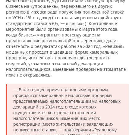
Налоговые органы Удмуртии начали сквозную проверку
бизнеса на «упрощенке», переехавшего из других
регионов в Ижевск ради получения пониженной ставки
по УСН в 1% на доход (в остальных регионах действует
стандартная ставка в 6%, —
.). Контрольные
прим. авт
мероприятия были организованы с марта этого года,
когда бизнес-«мигранты», претендующие на
предоставление региональной преференции, сдали
отчетность о результатах работы за 2024 год. «Ревизия»
их данных проходит в щадящей форме камеральных
проверок, инспекторы проверяют достоверность
сведений, указанных в налоговой декларации
налогоплательщиков. Выездные проверки на этом этапе
пока не открывались.
— В настоящее время налоговыми органами
проводятся камеральные налоговые проверки
представляемых налогоплательщиками налоговых
деклараций за 2024 год, в ходе которых
осуществляется контроль в отношении
налогоплательщиков, изменивших место
регистрации (место жительства) и заявляющих
пониженные ставки, — подтвердили «Реальному