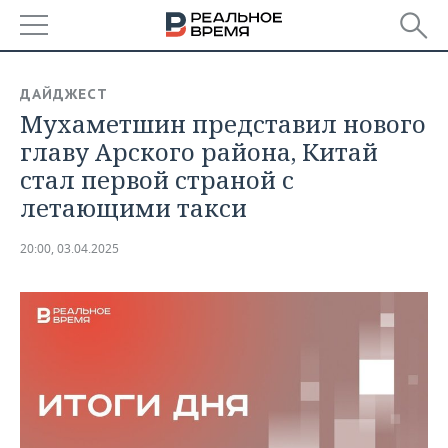
РЕГИОНЫ
ДАЙДЖЕСТ
Мухаметшин представил нового
БАШКОРТОСТАН
НОВОСТИ
главу Арского района, Китай
ТАТАРСТАН
АНАЛИТИКА
стал первой страной с
летающими такси
УДМУРТИЯ
НОВОСТИ АНАЛИТИКИ
ЭКОНОМИКА
20:00, 03.04.2025
ДЕКЛАРАЦИИ О ДОХОДАХ
НОВОСТИ ЭКОНОМИКИ
ПРОМЫШЛЕННОСТЬ
КОРОЛИ ГОСЗАКАЗА ПФО
ФИНАНСЫ
НОВОСТИ
НЕДВИЖИМОСТЬ
ПРОМЫШЛЕННОСТИ
ВУЗЫ ТАТАРСТАНА
БАНКИ
НОВОСТИ НЕДВИЖИМОСТИ
АВТО
АГРОПРОМ
КОМУ ПРИНАДЛЕЖАТ
БЮДЖЕТ
НОВОСТИ АВТО
БИЗНЕС
ТОРГОВЫЕ ЦЕНТРЫ
МАШИНОСТРОЕНИЕ
ТАТАРСТАНА
ИНВЕСТИЦИИ
НОВОСТИ БИЗНЕСА
ТЕХНОЛОГИИ