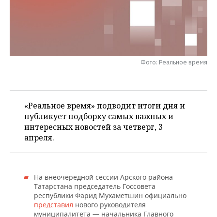
НЕФТЕХИМИЯ
РОЗНИЧНАЯ ТОРГОВЛЯ
НОВОСТИ ТЕХНОЛОГИЙ
МЕРОПРИЯТИЯ
НЕФТЬ
ТРАНСПОРТ
IT
НОВОСТИ МЕРОПРИЯТИЙ
СПОРТ
ОПК
УСЛУГИ
МЕДИА
ВЫЕЗДНАЯ РЕДАКЦИЯ
НОВОСТИ СПОРТА
ОБЩЕСТВО
Фото: Реальное время
ЭНЕРГЕТИКА
ТЕЛЕКОММУНИКАЦИИ
БИЗНЕС-БРАНЧИ
ФУТБОЛ
НОВОСТИ ОБЩЕСТВА
ФОТОГАЛЕРЕЯ
«Реальное время» подводит итоги дня и
ONLINE-КОНФЕРЕНЦИИ
ХОККЕЙ
ВЛАСТЬ
СЮЖЕТЫ
публикует подборку самых важных и
интересных новостей за четверг, 3
ОТКРЫТАЯ ЛЕКЦИЯ
БАСКЕТБОЛ
ИНФРАСТРУКТУРА
СПРАВОЧНИК
апреля.
ВОЛЕЙБОЛ
ИСТОРИЯ
СПИСОК ПЕРСОН
ПОЛНАЯ ВЕРСИЯ
КИБЕРСПОРТ
КУЛЬТУРА
СПИСОК КОМПАНИЙ
На внеочередной сессии Арского района
Татарстана председатель Госсовета
республики Фарид Мухаметшин официально
ФИГУРНОЕ КАТАНИЕ
МЕДИЦИНА
представил
нового руководителя
муниципалитета — начальника Главного