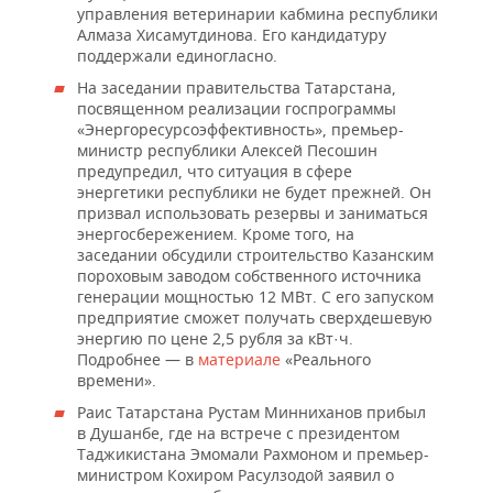
ВОДНЫЕ ВИДЫ СПОРТА
ОБРАЗОВАНИЕ
управления ветеринарии кабмина республики
Алмаза Хисамутдинова. Его кандидатуру
ХОККЕЙ С МЯЧОМ
ПРОИСШЕСТВИЯ
поддержали единогласно.
На заседании правительства Татарстана,
посвященном реализации госпрограммы
«Энергоресурсоэффективность», премьер-
министр республики Алексей Песошин
предупредил, что ситуация в сфере
энергетики республики не будет прежней. Он
призвал использовать резервы и заниматься
энергосбережением. Кроме того, на
заседании обсудили строительство Казанским
пороховым заводом собственного источника
генерации мощностью 12 МВт. С его запуском
предприятие сможет получать сверхдешевую
энергию по цене 2,5 рубля за кВт·ч.
Подробнее — в
материале
«Реального
времени».
Раис Татарстана Рустам Минниханов прибыл
в Душанбе, где на встрече с президентом
Таджикистана Эмомали Рахмоном и премьер-
министром Кохиром Расулзодой заявил о