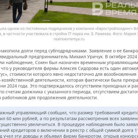
ыла одним из постоянных подрядчиков у компании «Евростройхолдинг» В
, в частности участвовала в стройке IT-парка им. Б. Рамеева.
Мария З
realnoevremya.ru
накопила долги перед субподрядчиками. Заявление о ее банкро
ивидуальный предприниматель Михаил Уричук. В октябре 2024 
ли наблюдение, Сохен был назначен временным управляющим
, что у руководителя фирмы Алексея Сидорова есть один автом
ус», стоимости которого явно недостаточно для возобновления
-хозяйственной деятельности, которая фактически была прекр
ни 2024 года. Это подтверждалось отсутствием приходных и ра
о счетам должника с указанного периода, отсутствием достато
а работников для продолжения деятельности.
ажный управляющий сообщил, что размер требований кредит
ил 60 млн рублей, а по результатам рассмотрения всех заявле
существенно увеличиться. В процедуре наблюдения было заявл
аний кредиторов о включении в реестр с общей суммой долга 1
уд учел эти доводы и объявил фирму банкротом, открыв конкурс