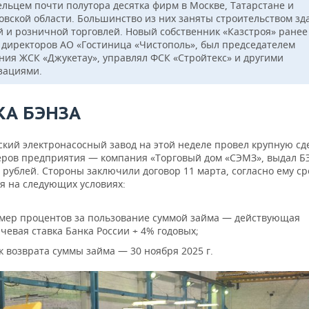
ельцем почти полутора десятка фирм в Москве, Татарстане и
овской области. Большинство из них заняты строительством зд
й и розничной торговлей. Новый собственник «Казстроя» ранее
т директоров АО «Гостиница «Чистополь», был председателем
ния ЖСК «Джукетау», управлял ФСК «Стройтекс» и другими
зациями.
КА БЭНЗА
ский электронасосный завод на этой неделе провел крупную сд
еров предприятия — компания «Торговый дом «СЭМЗ», выдал Б
 рублей. Стороны заключили договор 11 марта, согласно ему ср
я на следующих условиях:
мер процентов за пользование суммой займа — действующая
чевая ставка Банка России + 4% годовых;
к возврата суммы займа — 30 ноября 2025 г.