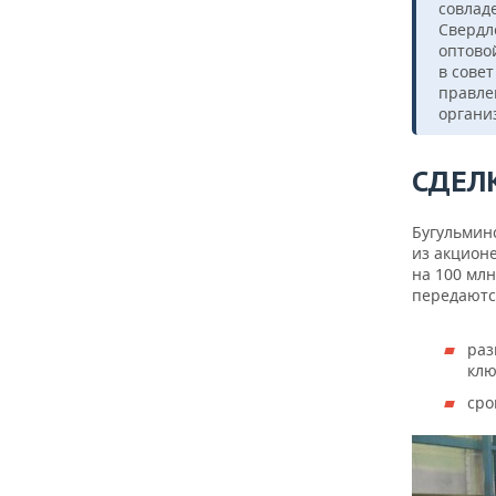
совлад
Свердл
оптово
в сове
правле
органи
СДЕЛ
Бугульмин
из акцион
на 100 млн
передаютс
раз
клю
сро