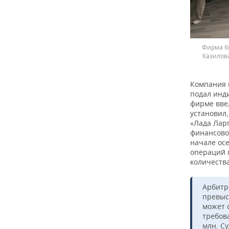
Фирма б
Казилова
Компания 
подал инд
фирме вве
установил
«Лада Ларг
финансово
начале осе
операций п
количеств
Арбитр
превыс
может 
требов
млн. С