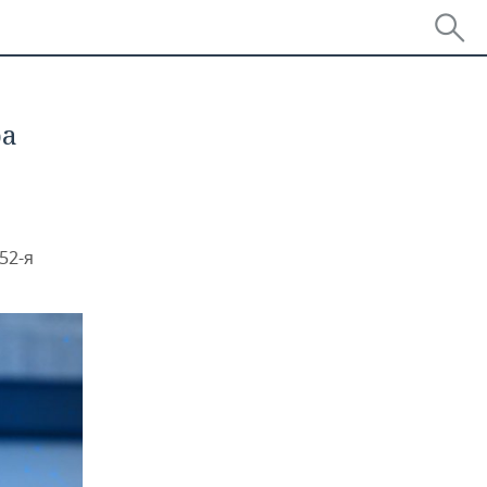
ра
52-я