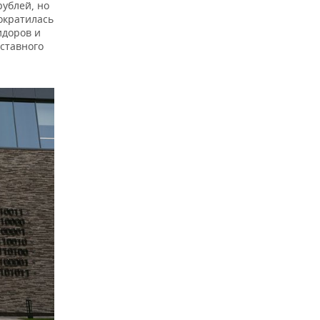
рублей, но
сократилась
идоров и
уставного