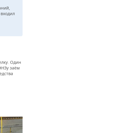
аний,
 входил
елку. Один
ЭНЗу заём
едства