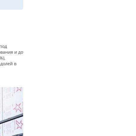
под
вания и до
%),
 долей в