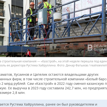
а строительная компания — «Казстрой», на этой неделе перешла под еди
роль ее директора Рустема Хайруллина.
Динар Фатыхов / realnoevrem
Саматов, Хусаинов и Цапелик остаются владельцами других
анных фирм, в том числе строительной компании «Белый барс»
 2 млрд рублей. Сам «Казстрой» в 2022 году сменил казанскую 
кую. Ее выручка в 2023 году составила 242,7 млн, но предприя
азмере 2,8 млн.
сается Рустема Хайруллина, ранее он был руководителем и