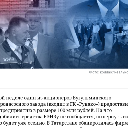
Фото: коллаж "Реальн
ой неделе один из акционеров Бугульминского
ронасосного завода (входит в ГК «Рунако») предостав
предприятию в размере 100 млн рублей. На что
обились средства БЭНЗу не сообщается, но вернуть и
 будет уже осенью. В Татарстане обанкротилась фир