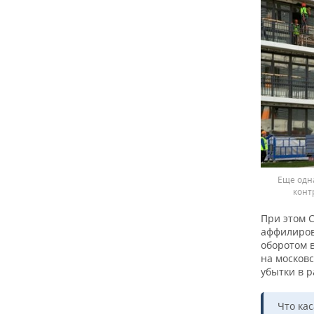
Еще одн
конт
При этом 
аффилиров
оборотом в
на московс
убытки в р
Что ка