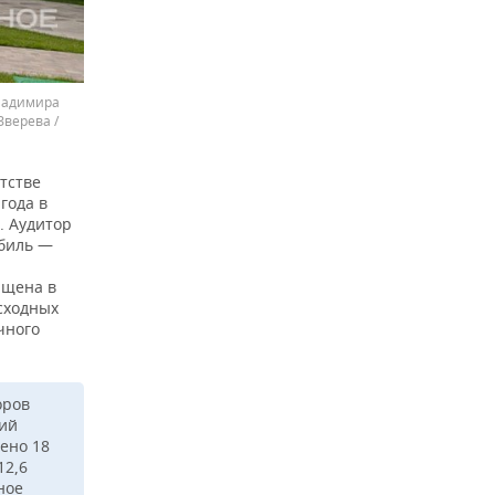
ладимира
верева /
тстве
года в
. Аудитор
обиль —
ащена в
сходных
чного
оров
ний
ено 18
12,6
ное