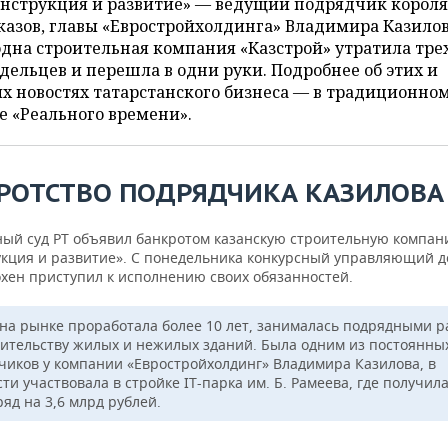
онструкция и развитие» — ведущий подрядчик короля
казов, главы «Евростройхолдинга» Владимира Казилов
дна строительная компания «Казстрой» утратила тре
дельцев и перешла в одни руки. Подробнее об этих и
х новостях татарстанского бизнеса — в традиционно
е «Реального времени».
РОТСТВО ПОДРЯДЧИКА КАЗИЛОВА
ый суд РТ объявил банкротом казанскую строительную компа
укция и развитие». С понедельника конкурсный управляющий 
охен приступил к исполнению своих обязанностей.
на рынке проработала более 10 лет, занималась подрядными 
оительству жилых и нежилых зданий. Была одним из постоянны
чиков у компании «Евростройхолдинг» Владимира Казилова, в
ти участвовала в стройке IT-парка им. Б. Рамеева, где получил
яд на 3,6 млрд рублей.