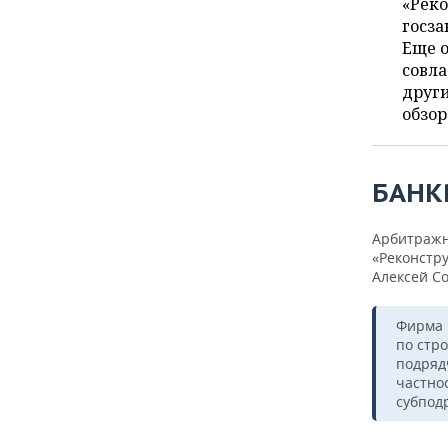
ВОДНЫЕ ВИДЫ СПОРТА
ОБРАЗОВАНИЕ
«Рек
госза
Еще о
ХОККЕЙ С МЯЧОМ
ПРОИСШЕСТВИЯ
совла
други
обзор
БАНК
Арбитражн
«Реконстр
Алексей С
Фирма 
по стр
подряд
частнос
субподр