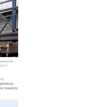
ноличный
ya.ru
 с
прописку
тие понесло