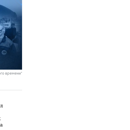
ого времени"
ил
х
ма