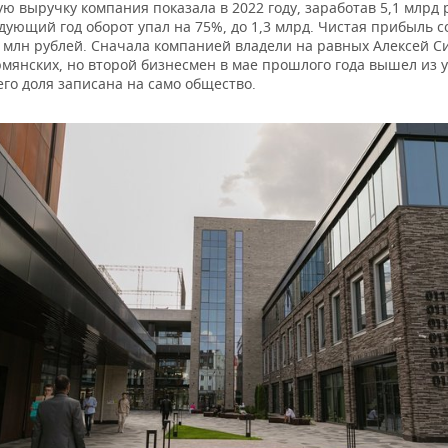
 выручку компания показала в 2022 году, заработав 5,1 млрд 
дующий год оборот упал на 75%, до 1,3 млрд. Чистая прибыль 
,8 млн рублей. Сначала компанией владели на равных Алексей С
мянских, но второй бизнесмен в мае прошлого года вышел из 
его доля записана на само общество.