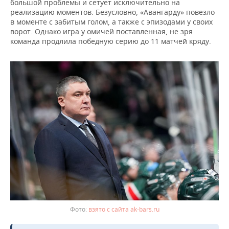
большой проблемы и сетует исключительно на
реализацию моментов. Безусловно, «Авангарду» повезло
в моменте с забитым голом, а также с эпизодами у своих
ворот. Однако игра у омичей поставленная, не зря
команда продлила победную серию до 11 матчей кряду.
взято с сайта ak-bars.ru