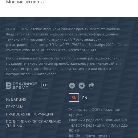
Мнение эксперта
© 2015 - 2026 Сетевое издание «Реальное время» Зарегистрировано
Федеральной службой по надзору в сфере связи, информационных
технологий и массовых коммуникаций (Роскомнадзор) –
регистрационный номер ЭЛ № ФС 77 - 79627 от 18 декабря 2020 г. (ранее
свидетельство Эл № ФС 77-59331 от 18 сентября 2014 г.)
Использование материалов Реального Времени разрешено только с
предварительного согласия правообладателей, упоминание сайта и
прямая гиперссылка обязательны при частичном или полном
воспроизведении материалов.
18+
RU
EN
РЕДАКЦИЯ
РЕКЛАМА
Учредитель ООО «Реальное
ПРАВОВАЯ ИНФОРМАЦИЯ
время»
Главный редактор Саушина А.А.
ПОЛИТИКА О ПЕРСОНАЛЬНЫХ
Телефон редакции: +7 (843) 222-
ДАННЫХ
90-80
info@realnoevremya.ru