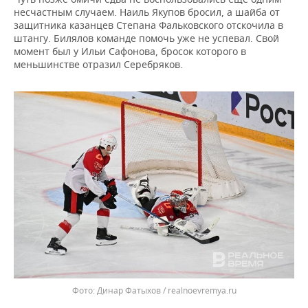
несчастным случаем. Наиль Якупов бросил, а шайба от
защитника казанцев Степана Фальковского отскочила в
штангу. Билялов команде помочь уже не успевал. Свой
момент был у Ильи Сафонова, бросок которого в
меньшинстве отразил Серебряков.
Динар Фатыхов / realnoevremya.ru