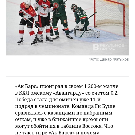
НЕФТЕХИМИЯ
РОЗНИЧНАЯ ТОРГОВЛЯ
НОВОСТИ ТЕХНОЛОГИЙ
МЕРОПРИЯТИЯ
НЕФТЬ
ТРАНСПОРТ
IT
НОВОСТИ МЕРОПРИЯТИЙ
СПОРТ
ОПК
УСЛУГИ
МЕДИА
ВЫЕЗДНАЯ РЕДАКЦИЯ
НОВОСТИ СПОРТА
ОБЩЕСТВО
ЭНЕРГЕТИКА
ТЕЛЕКОММУНИКАЦИИ
БИЗНЕС-БРАНЧИ
ФУТБОЛ
НОВОСТИ ОБЩЕСТВА
ФОТОГАЛЕРЕЯ
Фото: Динар Фатыхов
ONLINE-КОНФЕРЕНЦИИ
ХОККЕЙ
ВЛАСТЬ
СЮЖЕТЫ
ОТКРЫТАЯ ЛЕКЦИЯ
БАСКЕТБОЛ
ИНФРАСТРУКТУРА
СПРАВОЧНИК
«Ак Барс» проиграл в своем 1 200-м матче
в КХЛ омскому «Авангарду» со счетом 0:2.
ВОЛЕЙБОЛ
ИСТОРИЯ
СПИСОК ПЕРСОН
ПОЛНАЯ ВЕРСИЯ
Победа стала для омичей уже 11-й
подряд в чемпионате. Команда Ги Буше
КИБЕРСПОРТ
КУЛЬТУРА
СПИСОК КОМПАНИЙ
сравнялась с казанцами по набранным
очкам, и уже в ближайшее время они
ФИГУРНОЕ КАТАНИЕ
МЕДИЦИНА
могут обойти их в таблице Востока. Что
не так в игре «Ак Барса» и почему