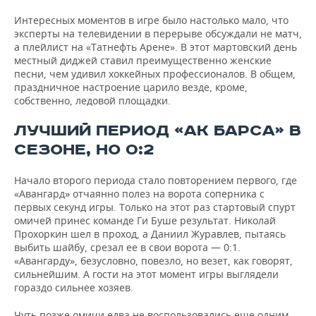
Интересных моментов в игре было настолько мало, что
эксперты на телевидении в перерыве обсуждали не матч,
а плейлист на «Татнефть Арене». В этот мартовский день
местный диджей ставил преимущественно женские
песни, чем удивил хоккейных профессионалов. В общем,
праздничное настроение царило везде, кроме,
собственно, ледовой площадки.
ЛУЧШИЙ ПЕРИОД «АК БАРСА» В
СЕЗОНЕ, НО 0:2
Начало второго периода стало повторением первого, где
«Авангард» отчаянно полез на ворота соперника с
первых секунд игры. Только на этот раз стартовый спурт
омичей принес команде Ги Буше результат. Николай
Прохоркин шел в проход, а Даниил Журавлев, пытаясь
выбить шайбу, срезал ее в свои ворота — 0:1.
«Авангарду», безусловно, повезло, но везет, как говорят,
сильнейшим. А гости на этот момент игры выглядели
гораздо сильнее хозяев.
Чуть позже омичи едва не воспользовались еще одним