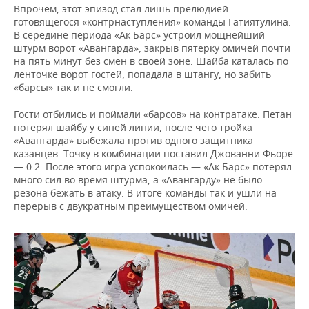
Впрочем, этот эпизод стал лишь прелюдией
готовящегося «контрнаступления» команды Гатиятулина.
В середине периода «Ак Барс» устроил мощнейший
штурм ворот «Авангарда», закрыв пятерку омичей почти
на пять минут без смен в своей зоне. Шайба каталась по
ленточке ворот гостей, попадала в штангу, но забить
«барсы» так и не смогли.
Гости отбились и поймали «барсов» на контратаке. Петан
потерял шайбу у синей линии, после чего тройка
«Авангарда» выбежала против одного защитника
казанцев. Точку в комбинации поставил Джованни Фьоре
— 0:2. После этого игра успокоилась — «Ак Барс» потерял
много сил во время штурма, а «Авангарду» не было
резона бежать в атаку. В итоге команды так и ушли на
перерыв с двукратным преимуществом омичей.