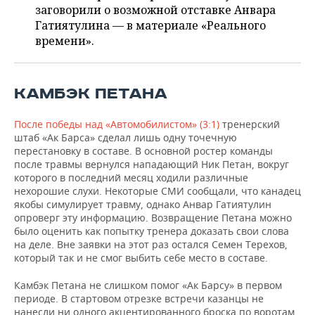
ВОДНЫЕ ВИДЫ СПОРТА
ОБРАЗОВАНИЕ
заговорили о возможной отставке Анвара
Гатиятулина — в материале «Реального
ХОККЕЙ С МЯЧОМ
ПРОИСШЕСТВИЯ
времени».
КАМБЭК ПЕТАНА
После победы над «Автомобилистом» (3:1)
тренерский
штаб «Ак Барса» сделал лишь одну точечную
перестановку в составе. В основной ростер команды
после травмы вернулся нападающий Ник Петан, вокруг
которого в последний месяц ходили различные
нехорошие слухи. Некоторые СМИ сообщали, что канадец
якобы симулирует травму, однако Анвар Гатиятулин
опроверг эту информацию. Возвращение Петана можно
было оценить как попытку тренера доказать свои слова
на деле. Вне заявки на этот раз остался Семен Терехов,
который так и не смог выбить себе место в составе.
Камбэк Петана не слишком помог «Ак Барсу» в первом
периоде. В стартовом отрезке встречи казанцы не
нанесли ни одного акцентированного броска по воротам