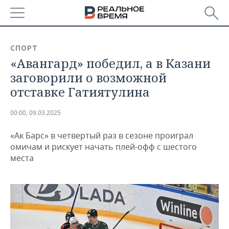
РЕГИОНЫ
СПОРТ
«Авангард» победил, а в Казани
БАШКОРТОСТАН
НОВОСТИ
заговорили о возможной
ТАТАРСТАН
АНАЛИТИКА
отставке Гатиятулина
УДМУРТИЯ
НОВОСТИ АНАЛИТИКИ
ЭКОНОМИКА
00:00, 09.03.2025
ДЕКЛАРАЦИИ О ДОХОДАХ
НОВОСТИ ЭКОНОМИКИ
ПРОМЫШЛЕННОСТЬ
«Ак Барс» в четвертый раз в сезоне проиграл
омичам и рискует начать плей-офф с шестого
КОРОЛИ ГОСЗАКАЗА ПФО
ФИНАНСЫ
НОВОСТИ
НЕДВИЖИМОСТЬ
места
ПРОМЫШЛЕННОСТИ
ВУЗЫ ТАТАРСТАНА
БАНКИ
НОВОСТИ НЕДВИЖИМОСТИ
АВТО
АГРОПРОМ
КОМУ ПРИНАДЛЕЖАТ
БЮДЖЕТ
НОВОСТИ АВТО
БИЗНЕС
ТОРГОВЫЕ ЦЕНТРЫ
МАШИНОСТРОЕНИЕ
ТАТАРСТАНА
ИНВЕСТИЦИИ
НОВОСТИ БИЗНЕСА
ТЕХНОЛОГИИ