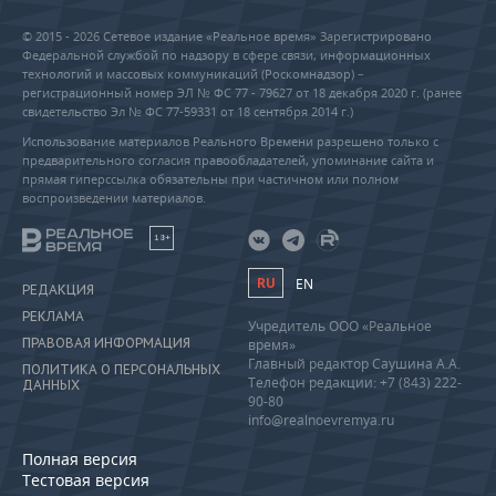
© 2015 - 2026 Сетевое издание «Реальное время» Зарегистрировано
Федеральной службой по надзору в сфере связи, информационных
технологий и массовых коммуникаций (Роскомнадзор) –
регистрационный номер ЭЛ № ФС 77 - 79627 от 18 декабря 2020 г. (ранее
свидетельство Эл № ФС 77-59331 от 18 сентября 2014 г.)
Использование материалов Реального Времени разрешено только с
предварительного согласия правообладателей, упоминание сайта и
прямая гиперссылка обязательны при частичном или полном
воспроизведении материалов.
18+
RU
EN
РЕДАКЦИЯ
РЕКЛАМА
Учредитель ООО «Реальное
ПРАВОВАЯ ИНФОРМАЦИЯ
время»
Главный редактор Саушина А.А.
ПОЛИТИКА О ПЕРСОНАЛЬНЫХ
Телефон редакции: +7 (843) 222-
ДАННЫХ
90-80
info@realnoevremya.ru
Полная версия
Тестовая версия