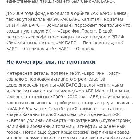
единственным пайщиком его был банк «АК БАРС».
До 2009 года фонд находился в орбите «АК БАРС» Банка,
так как управляла им
УК «АК БАРС Капитал», но затем
ЗПИФ «АК БАРС — Земельный» переходит под только что
созданную новую УК — «Евро Фин Траст». В свой
портфель «еврофинтрастовцы» также получили ЗПИФ
«Земельный капитал», «АК БАРС — Перспектива», «АК
БАРС — Столица» и «АК БАРС — Основа».
Не кочегары мы, не плотники
Интересная деталь: появление УК «Евро Фин Траст»
совпало с периодом активного строительства
девелоперской группы «АК БАРС Девелопмент», чьим
идеологом считается топ-менеджер АББ Марат Шагитов.
Именно в кризисные 2009—2010 годы АБД получила ряд
залоговых активов застройщиков, которые кредитовались
в «АК БАРС» Банке. Самый яркий пример — это активы
«Бауер Казань» (жилой комплекс «Чистое небо»), ЖК
«Светлая долина» Альберта Фахрутдинова («Кулонстрой»)
или инициированный топами «Татнефти» «Солнечный
город». Потом еще будет Кощаковский кирпичный завод
и КДСК, полученный от структур, считающихся близкими