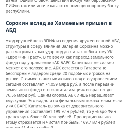
Банка. Одним словом, действия вокруг «ак барсовских»
ПИФов так или иначе касаются помощи опорному банку
республики.
Сорокин вслед за Хамаевым пришел в
АБД
Уход крупнейшего ЗПИФ из ведения дружественной АБД
структуры в сферу влияния Валерия Сорокина можно
рассматривать, как удар под дых и так небогатому УК
«Евро Фин Траст». В то время как переход земельного
фонда под управление «АК БАРС Капитала» не сильно
меняет его положение. АБК остается в Татарстане
бесспорным лидером среди 20 подобных игроков на
рынке. Стоимость чистых активов под его управлением
сегодня составляет 74,059 млрд руб, а после передачи
земельного фонда его «капитализация» возрастет до
76,56 млрд руб. Одним словом, АБК лишь наращивает
«мускулы». Это видно и по финансовым показателям: если
у «АК БАРС Капитал» выручка от доверительного
управления составляет 199 млн рублей, то у «Евро Фин
транс» чуть более 60 млн рублей. Пропорционально
этому отражается и чистая прибыль: 169,7 млн рублей
против 41,4 млн рублей.