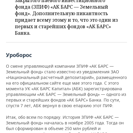
закрытого паевого инвестиционного
ВОДНЫЕ ВИДЫ СПОРТА
ОБРАЗОВАНИЕ
фонда (ЗПИФ) «АК БАРС — Земельный
фонд». Дополнительную пикантность
ХОККЕЙ С МЯЧОМ
ПРОИСШЕСТВИЯ
придает всему этому и то, что это один из
первых и старейших фондов «АК БАРС»
Банка.
Уроборос
О смене управляющей компании ЗПИФ «АК БАРС —
Земельный фонд» стало известно из уведомления ЗАО
«Национальный расчетный депозитарий», размещенного
на его официальном сайте еще мае этого года. С этого
момента УК «АК БАРС Капитал» (АБК) зарегистрирована
управляющим «АК БАРС — Земельный фонд» — одного из
первых и старейших фондов «АК БАРС» Банка. По сути,
спустя 7 лет, АБК вернул в свою епархию этот ПИФ.
Итак, обо всем по порядку.
История ЗПИФ
«АК БАРС —
Земельный фонд» началась в ноябре 2005 года. Тогда он
был сформирован в объеме 250 млн рублей и