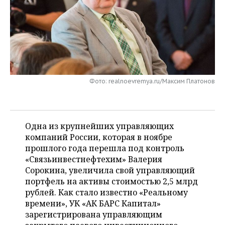
НЕФТЕХИМИЯ
РОЗНИЧНАЯ ТОРГОВЛЯ
НОВОСТИ ТЕХНОЛОГИЙ
МЕРОПРИЯТИЯ
НЕФТЬ
ТРАНСПОРТ
IT
НОВОСТИ МЕРОПРИЯТИЙ
СПОРТ
ОПК
УСЛУГИ
МЕДИА
ВЫЕЗДНАЯ РЕДАКЦИЯ
НОВОСТИ СПОРТА
ОБЩЕСТВО
ЭНЕРГЕТИКА
Фото: realnoevremya.ru/Максим Платонов
ТЕЛЕКОММУНИКАЦИИ
БИЗНЕС-БРАНЧИ
ФУТБОЛ
НОВОСТИ ОБЩЕСТВА
ФОТОГАЛЕРЕЯ
ONLINE-КОНФЕРЕНЦИИ
ХОККЕЙ
ВЛАСТЬ
СЮЖЕТЫ
Одна из крупнейших управляющих
ОТКРЫТАЯ ЛЕКЦИЯ
БАСКЕТБОЛ
ИНФРАСТРУКТУРА
СПРАВОЧНИК
компаний России, которая в ноябре
прошлого года перешла под контроль
ВОЛЕЙБОЛ
ИСТОРИЯ
СПИСОК ПЕРСОН
ПОЛНАЯ ВЕРСИЯ
«Связьинвестнефтехим» Валерия
Сорокина, увеличила свой управляющий
КИБЕРСПОРТ
КУЛЬТУРА
СПИСОК КОМПАНИЙ
портфель на активы стоимостью 2,5 млрд
рублей. Как стало известно «Реальному
времени», УК «АК БАРС Капитал»
ФИГУРНОЕ КАТАНИЕ
МЕДИЦИНА
зарегистрирована управляющим