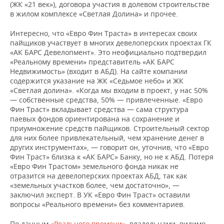
(ЖК «21 век»), договора участия в долевом строительстве
в жилом комплексе «Светлая Долина» и прочее.
Интересно, что «Евро Фин Траста» в интересах своих
пайщиков участвует в многих девелоперских проектах ГК
«АК БАРС Девелопмент». Это неофициально подтвердил
«Реальному времени» представитель «АК БАРС
Недвижимость» (входит в АБД). На сайте компании
содержится указание на ЖК «Седьмое небо» и ЖК
«Светлая долина». «
Когда мы входим в проект, у нас 50%
— собственные средства, 50% — привлеченные. «Евро
Фин Траст» вкладывает средства — сама структура
паевых фондов ориентирована на сохранение и
приумножение средств пайщиков. Строительный сектор
для них более привлекательный, чем хранение денег в
других инструментах», — говорит он, уточнив, что «Евро
Фин Траст» близка к «АК БАРС» Банку, но не к АБД. Потеря
«Евро Фин Трастом» земельного фонда никак не
отразится на девелоперских проектах АБД, так как
«земельных участков более, чем достаточно», —
заключил эксперт. В УК «Евро Фин Траст» оставили
вопросы «Реального времени» без комментариев.
По данным
«Реального времени»
, владельцами, видимо,