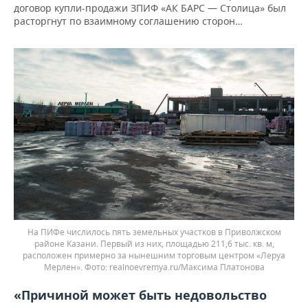
договор купли-продажи ЗПИФ «АК БАРС — Столица» был
расторгнут по взаимному соглашению сторон…
На ПИФе числилось пять земельных участков в Приволжском
районе Казани. Первый из них, площадью 211,6 тыс. кв. м,
расположен примерно за нынешним торговым центром «Леруа
Мерлен».
realnoevremya.ru/Максима Платонова
«Причиной может быть недовольство