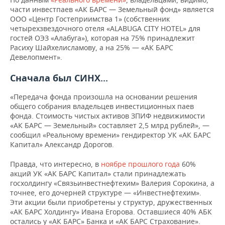
части инвестпаев «АК БАРС — Земельный фонд» является
ООО «Центр Гостеприимства 1» (собственник
четырехзвездочного отеля «ALABUGA CITY HOTEL» для
гостей ОЭЗ «Алабуга»), которая
на 75% принадлежит
Расиху Шайхелисламову, а на 25% — «АК БАРС
Девелопмент».
Сначала был СИНХ...
«
Передача фонда произошла на основании решения
общего собрания владельцев инвестиционных паев
фонда. Стоимость чистых активов ЗПИФ недвижимости
«АК БАРС — Земельный» составляет 2,5 млрд рублей», —
сообщил «Реальному времени» гендиректор УК «АК БАРС
Капитал» Александр Дорогов.
Правда, что интересно, в
ноябре прошлого года
60%
акций УК «АК БАРС Капитал» стали принадлежать
госхолдингу «Связьинвестнефтехим» Валерия Сорокина, а
точнее, его дочерней структуре —
«Инвестнефтехим».
Эти акции были приобретены у структур, дружественных
«АК БАРС Холдингу» Ивана Егорова. Оставшиеся 40% АБК
остались у «АК БАРС» Банка и «АК БАРС Страхование».