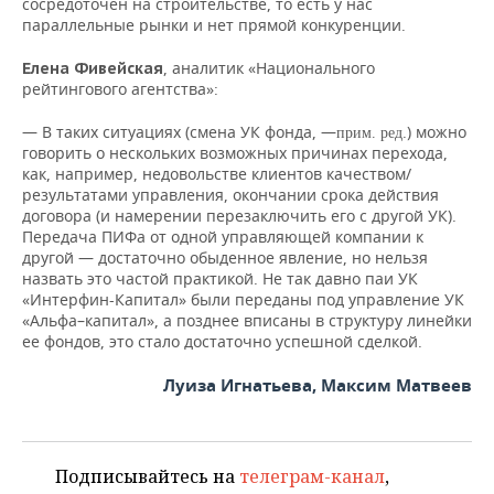
сосредоточен на строительстве, то есть у нас
параллельные рынки и нет прямой конкуренции.
,
аналитик «Национального
Елена Фивейская
рейтингового агентства»:
— В таких ситуациях (смена УК фонда, —
.) можно
прим. ред
говорить о нескольких возможных причинах перехода,
как, например, недовольстве клиентов качеством/
результатами управления, окончании срока действия
договора (и намерении перезаключить его с другой УК).
Передача ПИФа от одной управляющей компании к
другой — достаточно обыденное явление, но нельзя
назвать это частой практикой. Не так давно паи УК
«Интерфин-Капитал» были переданы под управление УК
«Альфа–капитал», а позднее вписаны в структуру линейки
ее фондов, это стало достаточно успешной сделкой.
Луиза Игнатьева, Максим Матвеев
Подписывайтесь на
телеграм-канал
,