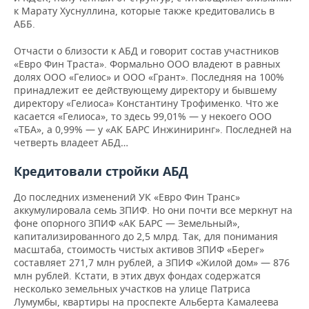
к Марату Хуснуллина, которые также кредитовались в
АББ.
Отчасти о близости к АБД и говорит состав участников
«Евро Фин Траста». Формально ООО владеют в равных
долях ООО «Гелиос» и ООО «Грант». Последняя на 100%
принадлежит ее действующему директору и бывшему
директору «Гелиоса» Константину Трофименко. Что же
касается «Гелиоса», то здесь 99,01% — у некоего ООО
«ТБА», а 0,99% — у «АК БАРС Инжиниринг». Последней на
четверть владеет АБД…
Кредитовали стройки АБД
До последних изменений УК «Евро Фин Транс»
аккумулировала семь ЗПИФ. Но они почти все меркнут на
фоне опорного ЗПИФ «АК БАРС — Земельный»,
капитализированного до 2,5 млрд. Так, для понимания
масштаба, стоимость чистых активов ЗПИФ «Берег»
составляет 271,7 млн рублей, а ЗПИФ «Жилой дом» — 876
млн рублей. Кстати, в этих двух фондах содержатся
несколько земельных участков на улице Патриса
Лумумбы, квартиры на проспекте Альберта Камалеева