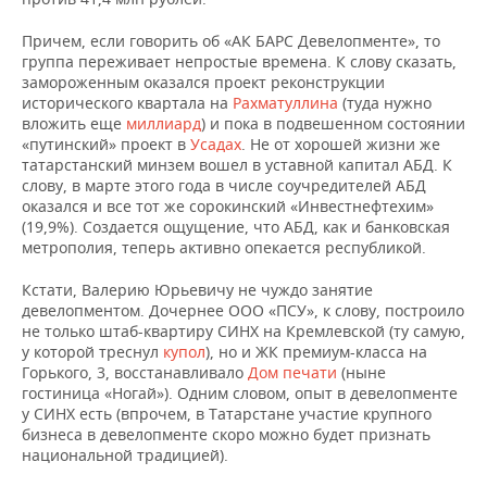
Причем, если говорить об «АК БАРС Девелопменте», то
группа переживает непростые времена. К слову сказать,
замороженным оказался проект реконструкции
исторического квартала на
Рахматуллина
(туда нужно
вложить еще
миллиард
) и пока в подвешенном состоянии
«путинский» проект в
Усадах
. Не от хорошей жизни же
татарстанский минзем вошел в уставной капитал АБД. К
слову, в марте этого года в числе соучредителей АБД
оказался и все тот же сорокинский «Инвестнефтехим»
(19,9%).
Создается ощущение, что АБД, как и банковская
метрополия, теперь активно опекается республикой.
Кстати, Валерию Юрьевичу не чуждо занятие
девелопментом. Дочернее ООО «ПСУ», к слову, построило
не только штаб-квартиру СИНХ на Кремлевской (ту самую,
у которой треснул
купол
), но и ЖК премиум-класса на
Горького, 3, восстанавливало
Дом печати
(ныне
гостиница «Ногай»). Одним словом, опыт в девелопменте
у СИНХ есть (впрочем, в Татарстане участие крупного
бизнеса в девелопменте скоро можно будет признать
национальной традицией).