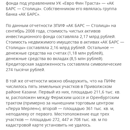
фонда под управлением УК «Евро Фин Траста» — «АК
БАРС — Столица». Собственником его являлась группа
банка «АК БАРС».
По данным отчетности ЗПИФ «АК БАРС — Столица» на
сентябрь 2008 года, стоимость чистых активов
инвестиционного фонда составляла 2,17 млрд рублей.
Стоимость недвижимого имущества в активах «АК БАРС —
Столицы» составляла 2,16 млрд рублей. Остальное —
денежные средства на счетах (1,18 млн рублей),
денежные средства во вкладах (8,5 млн рублей).
Кредиторская задолженность составляла символические
274 тысячи рублей.
В той же отчетности можно обнаружить, что на ПИФе
числилось пять земельных участков в Приволжском
районе Казани. Первый из них, площадью 211,6 тыс. кв.
м, расположен между Фермским шоссе и Оренбургским
трактом (примерно за нынешним торговым центром
«Леруа Мерлен»), второй — площадью 361 тыс. кв. м,
неподалеку от первого. Местоположение еще трех
участков — площадью 272, 447 и 708 тыс. кв. м по
кадастровой карте установить не удалось.