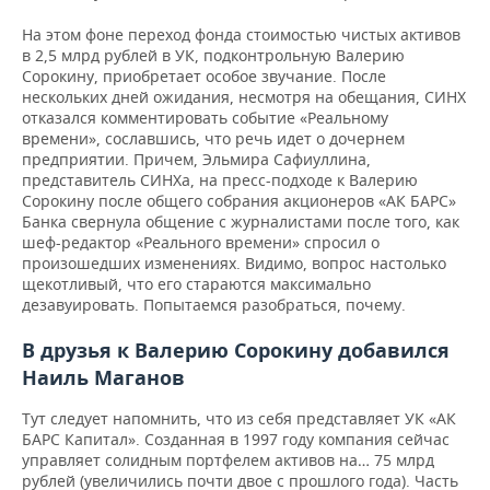
На этом фоне переход фонда стоимостью чистых активов
в 2,5 млрд рублей в УК, подконтрольную Валерию
Сорокину, приобретает особое звучание. После
нескольких дней ожидания, несмотря на обещания, СИНХ
отказался комментировать событие «Реальному
времени», сославшись, что речь идет о дочернем
предприятии. Причем,
Эльмира Сафиуллина,
представитель СИНХа, на пресс-подходе к Валерию
Сорокину после общего собрания акционеров «АК БАРС»
Банка свернула общение с журналистами после того, как
шеф-редактор «Реального времени» спросил о
произошедших изменениях. Видимо, вопрос настолько
щекотливый, что его стараются максимально
дезавуировать. Попытаемся разобраться, почему.
В друзья к Валерию Сорокину добавился
Наиль Маганов
Тут следует напомнить, что из себя представляет УК «АК
БАРС Капитал». Созданная в 1997 году компания сейчас
управляет солидным портфелем активов на… 75 млрд
рублей (увеличились почти двое с прошлого года). Часть