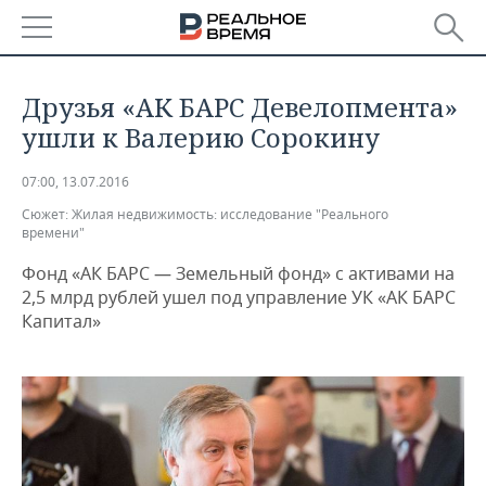
РЕГИОНЫ
Друзья «АК БАРС Девелопмента»
БАШКОРТОСТАН
НОВОСТИ
ушли к Валерию Сорокину
ТАТАРСТАН
АНАЛИТИКА
07:00, 13.07.2016
Сюжет:
Жилая недвижимость: исследование "Реального
УДМУРТИЯ
НОВОСТИ АНАЛИТИКИ
ЭКОНОМИКА
времени"
Фонд «АК БАРС — Земельный фонд» с активами на
ДЕКЛАРАЦИИ О ДОХОДАХ
НОВОСТИ ЭКОНОМИКИ
ПРОМЫШЛЕННОСТЬ
2,5 млрд рублей ушел под управление УК «АК БАРС
Капитал»
КОРОЛИ ГОСЗАКАЗА ПФО
ФИНАНСЫ
НОВОСТИ
НЕДВИЖИМОСТЬ
ПРОМЫШЛЕННОСТИ
ВУЗЫ ТАТАРСТАНА
БАНКИ
НОВОСТИ НЕДВИЖИМОСТИ
АВТО
АГРОПРОМ
КОМУ ПРИНАДЛЕЖАТ
БЮДЖЕТ
НОВОСТИ АВТО
БИЗНЕС
ТОРГОВЫЕ ЦЕНТРЫ
МАШИНОСТРОЕНИЕ
ТАТАРСТАНА
ИНВЕСТИЦИИ
НОВОСТИ БИЗНЕСА
ТЕХНОЛОГИИ