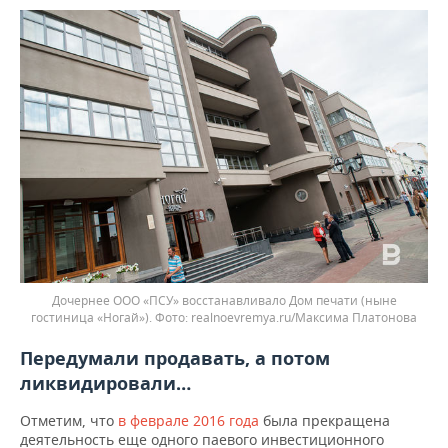
Дочернее ООО «ПСУ» восстанавливало Дом печати (ныне
гостиница «Ногай»).
realnoevremya.ru/Максима Платонова
Передумали продавать, а потом
ликвидировали…
Отметим, что
в феврале 2016 года
была прекращена
деятельность еще одного паевого инвестиционного