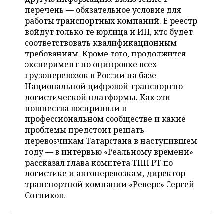
ВОДНЫЕ ВИДЫ СПОРТА
ОБРАЗОВАНИЕ
перечень — обязательное условие для
работы транспортных компаний. В реестр
ХОККЕЙ С МЯЧОМ
ПРОИСШЕСТВИЯ
войдут только те юрлица и ИП, кто будет
соответствовать квалификационным
требованиям. Кроме того, продолжится
эксперимент по оцифровке всех
грузоперевозок в России на базе
Национальной цифровой транспортно-
логистической платформы. Как эти
новшества восприняли в
профессиональном сообществе и какие
проблемы предстоит решать
перевозчикам Татарстана в наступившем
году — в интервью «Реальному времени»
рассказал глава комитета ТПП РТ по
логистике и автоперевозкам, директор
транспортной компании «Реверс» Сергей
Сотников.