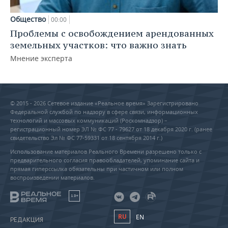
Общество
00:00
Проблемы с освобождением арендованных
земельных участков: что важно знать
Мнение эксперта
© 2015 - 2026 Сетевое издание «Реальное время» Зарегистрировано
Федеральной службой по надзору в сфере связи, информационных
технологий и массовых коммуникаций (Роскомнадзор) –
регистрационный номер ЭЛ № ФС 77 - 79627 от 18 декабря 2020 г. (ранее
свидетельство Эл № ФС 77-59331 от 18 сентября 2014 г.)
Использование материалов Реального Времени разрешено только с
предварительного согласия правообладателей, упоминание сайта и
прямая гиперссылка обязательны при частичном или полном
воспроизведении материалов.
18+
RU
EN
РЕДАКЦИЯ