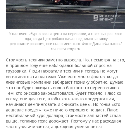
У нас очень бурно росли цены на перевозки, а с весны прошлого
года, когда Центробанк начал поднимать ставку
рефинансирования, все стало меняться.
Динар Фатыхов /
realnoevremya.ru
Стоимость техники заметно выросла. Но, несмотря на это,
в прошлом году еще наблюдался большой спрос на
грузовики. Люди нахватали техники и теперь не могут
вытягивать эти платежи. Уже есть много фактов, когда
лизинговые компании забирают технику обратно. Думаю,
что нас будет ожидать волна банкротств перевозчиков.
Тем, кто рисково закредитовался, будет тяжело. Плюс ко
всему, они для того, чтобы хоть как-то продержаться,
начинают демпинговать и снижать цены. Но гонка «кто
дешевле поедет» тоже ничего хорошего не дает. Плюс
нестабильный курс доллара, стоимость запчастей стала
выше, топливо тоже дорожает. Поэтому у нас расходная
часть увеличивается, а доходная уменьшается.