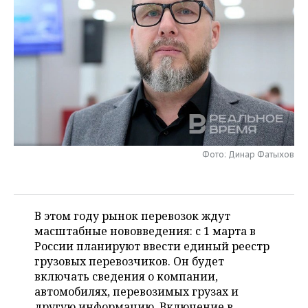
НЕФТЕХИМИЯ
РОЗНИЧНАЯ ТОРГОВЛЯ
НОВОСТИ ТЕХНОЛОГИЙ
МЕРОПРИЯТИЯ
НЕФТЬ
ТРАНСПОРТ
IT
НОВОСТИ МЕРОПРИЯТИЙ
СПОРТ
ОПК
УСЛУГИ
МЕДИА
ВЫЕЗДНАЯ РЕДАКЦИЯ
НОВОСТИ СПОРТА
ОБЩЕСТВО
ЭНЕРГЕТИКА
ТЕЛЕКОММУНИКАЦИИ
БИЗНЕС-БРАНЧИ
ФУТБОЛ
НОВОСТИ ОБЩЕСТВА
ФОТОГАЛЕРЕЯ
ONLINE-КОНФЕРЕНЦИИ
ХОККЕЙ
ВЛАСТЬ
СЮЖЕТЫ
Фото: Динар Фатыхов
ОТКРЫТАЯ ЛЕКЦИЯ
БАСКЕТБОЛ
ИНФРАСТРУКТУРА
СПРАВОЧНИК
ВОЛЕЙБОЛ
ИСТОРИЯ
СПИСОК ПЕРСОН
В этом году рынок перевозок ждут
ПОЛНАЯ ВЕРСИЯ
масштабные нововведения: с 1 марта в
России планируют ввести единый реестр
КИБЕРСПОРТ
КУЛЬТУРА
СПИСОК КОМПАНИЙ
грузовых перевозчиков. Он будет
включать сведения о компании,
ФИГУРНОЕ КАТАНИЕ
МЕДИЦИНА
автомобилях, перевозимых грузах и
другую информацию. Включение в