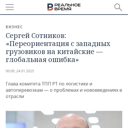
РЕГИОНЫ
БИЗНЕС
Сергей Сотников:
БАШКОРТОСТАН
НОВОСТИ
«Переориентация с западных
ТАТАРСТАН
АНАЛИТИКА
грузовиков на китайские —
глобальная ошибка»
УДМУРТИЯ
НОВОСТИ АНАЛИТИКИ
ЭКОНОМИКА
00:00, 24.01.2025
ДЕКЛАРАЦИИ О ДОХОДАХ
НОВОСТИ ЭКОНОМИКИ
ПРОМЫШЛЕННОСТЬ
Глава комитета ТПП РТ по логистике и
КОРОЛИ ГОСЗАКАЗА ПФО
ФИНАНСЫ
НОВОСТИ
НЕДВИЖИМОСТЬ
автоперевозкам — о проблемах и нововведениях в
ПРОМЫШЛЕННОСТИ
отрасли
ВУЗЫ ТАТАРСТАНА
БАНКИ
НОВОСТИ НЕДВИЖИМОСТИ
АВТО
АГРОПРОМ
КОМУ ПРИНАДЛЕЖАТ
БЮДЖЕТ
НОВОСТИ АВТО
БИЗНЕС
ТОРГОВЫЕ ЦЕНТРЫ
МАШИНОСТРОЕНИЕ
ТАТАРСТАНА
ИНВЕСТИЦИИ
НОВОСТИ БИЗНЕСА
ТЕХНОЛОГИИ