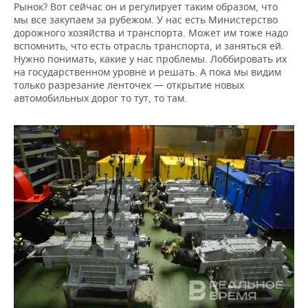
Рынок? Вот сейчас он и регулирует таким образом, что
мы все закупаем за рубежом. У нас есть Министерство
дорожного хозяйства и транспорта. Может им тоже надо
вспомнить, что есть отрасль транспорта, и заняться ей.
Нужно понимать, какие у нас проблемы. Лоббировать их
на государственном уровне и решать. А пока мы видим
только разрезание ленточек — открытие новых
автомобильных дорог то тут, то там.