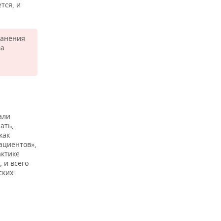
тся, и
ранения
ва
али
ать,
как
ациентов»,
актике
 и всего
ских