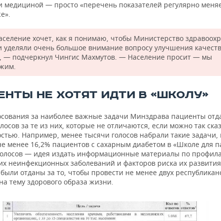
и медициной — просто «перечень показателей регулярно меняе
е».
аселение хочет, как я понимаю, чтобы Министерство здравоох
и уделяли очень большое внимание вопросу улучшения качест
, — подчеркнул Чингис Махмутов. — Население просит — мы
жим.
ЕНТЫ НЕ ХОТЯТ ИДТИ В «ШКОЛУ»
лосования за наиболее важные задачи Минздрава пациенты отд
лосов за те из них, которые не отличаются, если можно так сказ
стью. Например, менее тысячи голосов набрали такие задачи, 
не менее 16,2% пациентов с сахарным диабетом в «Школе для п
 голосов — идея издать информационные материалы по профил
их неинфекционных заболеваний и факторов риска их развития,
 были отданы за то, чтобы провести не менее двух республикан
на тему здорового образа жизни.