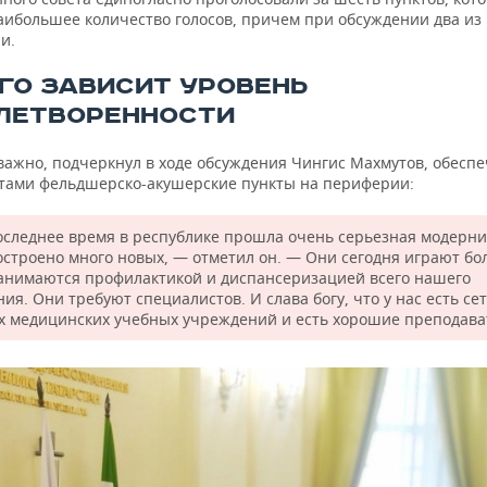
аибольшее количество голосов, причем при обсуждении два из
и.
ЕГО ЗАВИСИТ УРОВЕНЬ
ЛЕТВОРЕННОСТИ
важно, подчеркнул в ходе обсуждения Чингис Махмутов, обесп
тами фельдшерско-акушерские пункты на периферии:
оследнее время в республике прошла очень серьезная модерн
остроено много новых, — отметил он. — Они сегодня играют б
занимаются профилактикой и диспансеризацией всего нашего
ия. Они требуют специалистов. И слава богу, что у нас есть се
х медицинских учебных учреждений и есть хорошие преподава