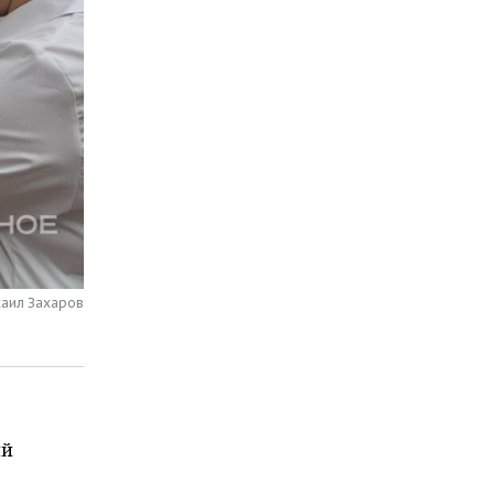
хаил Захаров
ий