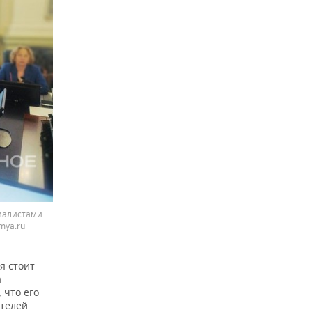
циалистами
mya.ru
я стоит
а
 что его
ителей