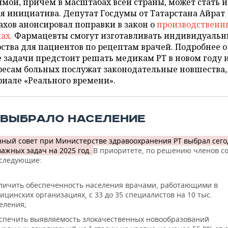
мой, причем в масштабах всей страны, может стать и
я инициатива. Депутат Госдумы от Татарстана Айрат
хов анонсировал поправки в закон о
производственн
ках.
Фармацевты смогут изготавливать индивидуальн
ства для пациентов по рецептам врачей. Подробнее о
 задачи предстоит решать медикам РТ в новом году 
ресам больных послужат законодательные новшества,
иале «Реального времени».
 ВЫБРАЛО НАСЕЛЕНИЕ
ный совет при Министерстве здравоохранения РТ выбрал сего
важных задач на 2025 год.
В приоритете, по решению членов со
 следующие:
личить обеспеченность населения врачами, работающими в
ицинских организациях, с 33 до 35 специалистов на 10 тыс.
еления;
спечить выявляемость злокачественных новообразований