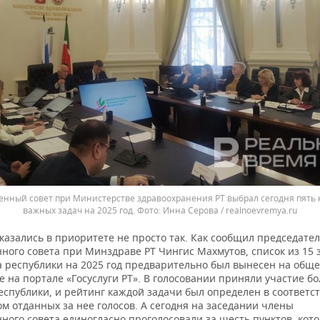
нный совет при Министерстве здравоохранения РТ выбрал сегодня пять
важных задач на 2025 год.
Инна Серова / realnoevremya.ru
казались в приоритете не просто так. Как сообщил председате
ного совета при Минздраве РТ Чингис Махмутов, список из 15 
 республики на 2025 год предварительно был вынесен на общ
 на портале «Госуслуги РТ». В голосовании приняли участие бо
спублики, и рейтинг каждой задачи был определен в соответст
м отданных за нее голосов. А сегодня на заседании члены
ного совета единогласно проголосовали за шесть пунктов, кот