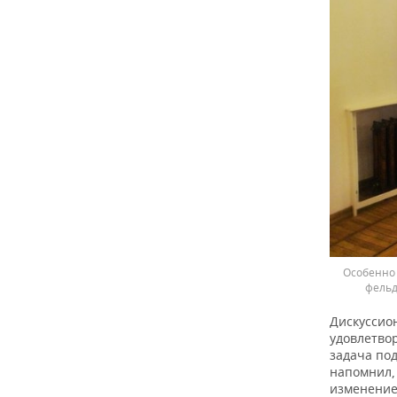
Особенно 
фельд
Дискуссио
удовлетво
задача под
напомнил, 
изменение