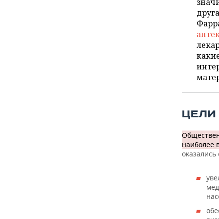
ВОДНЫЕ ВИДЫ СПОРТА
ОБРАЗОВАНИЕ
значи
друга
Фарра
ХОККЕЙ С МЯЧОМ
ПРОИСШЕСТВИЯ
апте
лекар
какие
инте
матер
ЦЕЛИ
Обществен
наиболее 
оказались
уве
мед
нас
обе