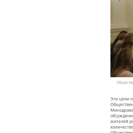
Обществе
Эти цели о
Обществен
Минздрава
обсуждение
жителей ре
количество
Обществен