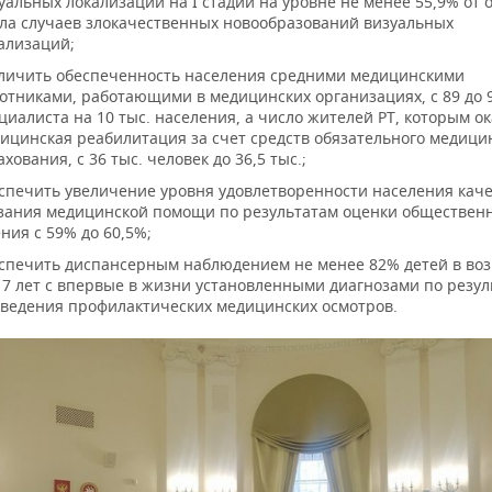
уальных локализаций на I стадии на уровне не менее 55,9% от 
ла случаев злокачественных новообразований визуальных
ализаций;
личить обеспеченность населения средними медицинскими
отниками, работающими в медицинских организациях, с 89 до 
циалиста на 10 тыс. населения, а число жителей РТ, которым о
ицинская реабилитация за счет средств обязательного медици
ахования, с 36 тыс. человек до 36,5 тыс.;
спечить увеличение уровня удовлетворенности населения кач
зания медицинской помощи по результатам оценки обществен
ния с 59% до 60,5%;
спечить диспансерным наблюдением не менее 82% детей в воз
17 лет с впервые в жизни установленными диагнозами по резу
ведения профилактических медицинских осмотров.