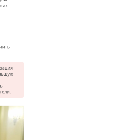
 них
ечить
изация
ольшую
ть
тели.