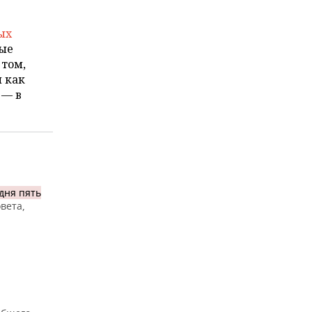
ых
ые
 том,
и как
 — в
дня пять
вета,