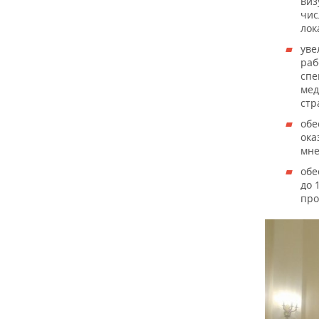
виз
чис
лок
уве
раб
спе
мед
стр
обе
ока
мне
обе
до 
про