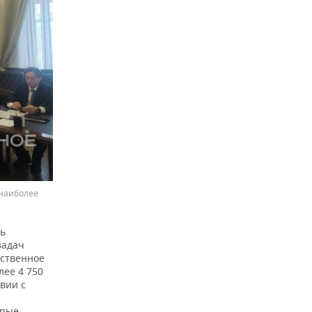
 наиболее
ль
задач
ественное
лее 4 750
вии с
орые