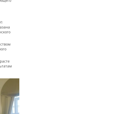
общего
91
казана
нского
еством
ного
расте
льтатам