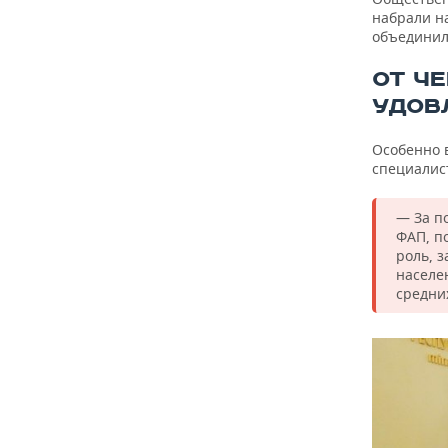
набрали н
объединил
ОТ Ч
УДОВ
Особенно 
специалис
— За п
ФАП, п
роль, 
населен
средни