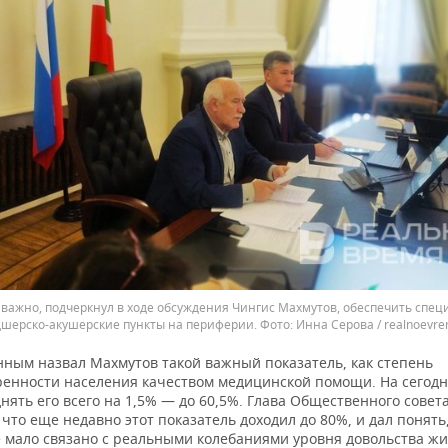
важно, подчеркнул в ходе обсуждения Чингис Махмутов, обеспечить спе
шерско-акушерские пункты на периферии.
Инна Серова / realnoevre
нным назвал Махмутов такой важный показатель, как степень
ренности населения качеством медицинской помощи. На сегодн
нять его всего на 1,5% — до 60,5%. Глава Общественного совет
что еще недавно этот показатель доходил до 80%, и дал понять,
 мало связано с реальными колебаниями уровня довольства ж