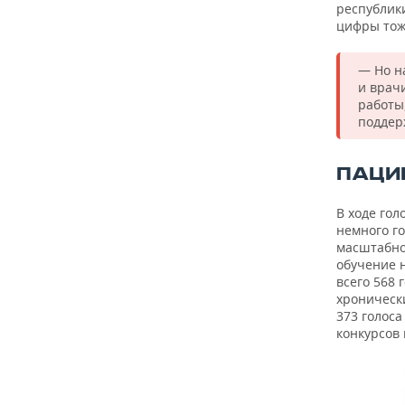
республик
цифры тож
— Но н
и врач
работы
поддер
ПАЦИ
В ходе го
немного го
масштабно
обучение 
всего 568
хроническ
373 голоса
конкурсов 