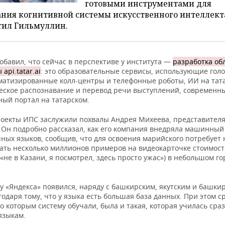
готовыми инструментами для
ания когнитивной системы искусственного интеллект
тил Гильмуллин.
обавил, что сейчас в перспективе у института —
разработка об
api.tatar.ai
: это образовательные сервисы, использующие гол
оматизированные колл-центры и телефонные роботы, ИИ на тат
еское распознавание и перевод речи выступлений, современн
ный портал на татарском.
проекты ИПС заслужили похвалы Андрея Михеева, представител
. Он подробно рассказал, как его компания внедряла машинный
чных языков, сообщив, что для освоения марийского потребует
ать несколько миллионов примеров на видеокарточке стоимос
«не в Казани, я посмотрел, здесь просто ужас») в небольшом го
у «Яндекса» появился, наряду с башкирским, якутским и башки
годаря тому, что у языка есть большая база данных. При этом с
о которым систему обучали, была и такая, которая училась сраз
языкам.