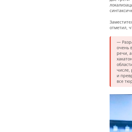
локализац
синтаксич
Заместите
отметил, ч
— Разр
очень 
речи, 
хакато
области
числе, 
и прев
все тю