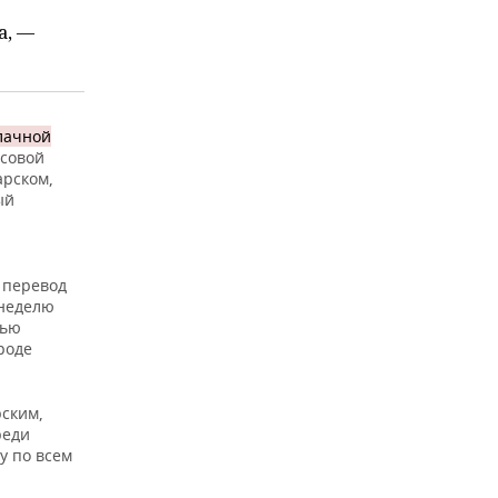
а, —
лачной
осовой
арском,
ый
я
 перевод
 неделю
тью
роде
рским,
реди
у по всем