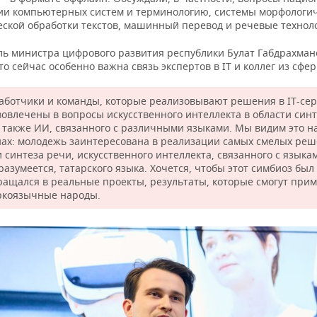
ии компьютерных систем и терминологию, системы морфологич
еской обработки текстов, машинный перевод и речевые технол
ль министра цифрового развития республики Булат Габдрахман
то сейчас особенно важна связь экспертов в IT и коллег из сфер
аботчики и команды, которые реализовывают решения в IT-сер
вовлечены в вопросы искусственного интеллекта в области син
а также ИИ, связанного с различными языками. Мы видим это н
нах: молодежь заинтересована в реализации самых смелых реш
 синтеза речи, искусственного интеллекта, связанного с языкам
разумеется, татарского языка. Хочется, чтобы этот симбиоз был
ращался в реальные проекты, результаты, которые смогут при
ркоязычные народы.