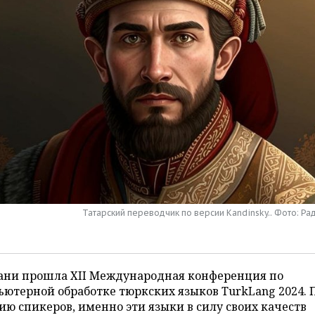
Татарский переводчик по версии Kandinsky.. Фото: Р
зани прошла ХII Международная конференция по
ютерной обработке тюркских языков TurkLang 2024. 
ю спикеров, именно эти языки в силу своих качеств