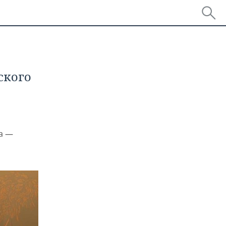
ского
а —