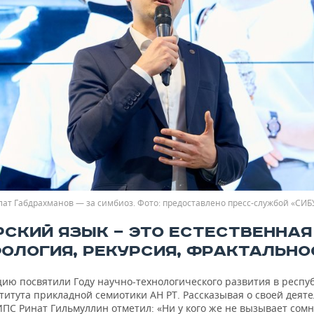
лат Габдрахманов — за симбиоз.
предоставлено пресс-службой «СИБ
РСКИЙ ЯЗЫК — ЭТО ЕСТЕСТВЕННАЯ
ОЛОГИЯ, РЕКУРСИЯ, ФРАКТАЛЬНО
ию посвятили Году научно-технологического развития в респуб
итута прикладной семиотики АН РТ. Рассказывая о своей деяте
ПС Ринат Гильмуллин отметил: «Ни у кого же не вызывает сомн