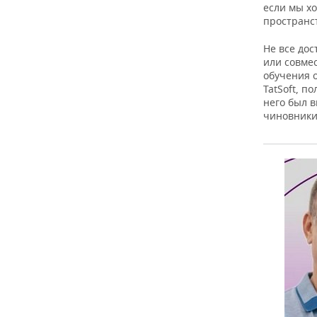
если мы хо
пространс
Не все до
или совмес
обучения 
TatSoft, п
него был 
чиновники