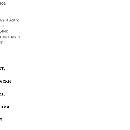
вое
s и Astra
ля
дчик
том году в
ши
т,
чески
ми
ания
я