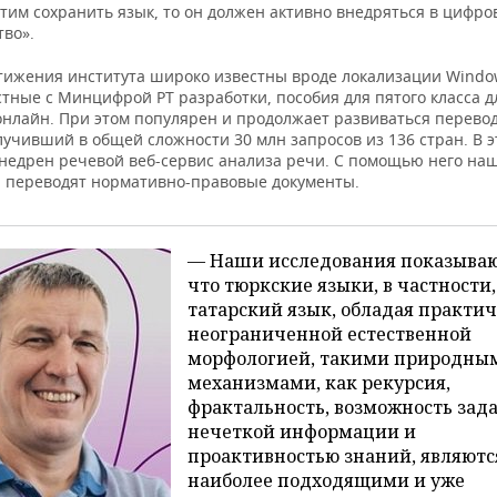
тим сохранить язык, то он должен активно внедряться в цифро
тво».
стижения института широко известны вроде локализации Window
тные с Минцифрой РТ разработки, пособия для пятого класса д
онлайн. При этом популярен и продолжает развиваться перево
олучивший в общей сложности 30 млн запросов из 136 стран. В э
внедрен речевой веб-сервис анализа речи. С помощью него на
 переводят нормативно-правовые документы.
— Наши исследования показываю
что тюркские языки, в частности,
татарский язык, обладая практи
неограниченной естественной
морфологией, такими природны
механизмами, как рекурсия,
фрактальность, возможность зад
нечеткой информации и
проактивностью знаний, являютс
наиболее подходящими и уже