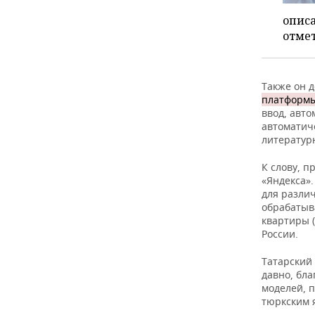
опис
отме
Также он д
платформы 
ввод, авт
автоматич
литератур
К слову, 
«Яндекса»
для разли
обрабатыв
квартиры (
России.
Татарский 
давно, бла
моделей, п
тюркским 