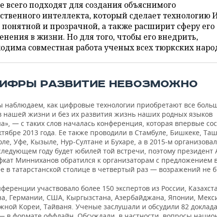
 всего подходят для создания объяснимого
ственного интеллекта, который сделает технологию 
 понятной и прозрачной, а также расширит сферу его
нения в жизни. Но для того, чтобы его внедрить,
одима совместная работа ученых всех тюркских наро
ЦИФРЫ РАЗВИТИЕ НЕВОЗМОЖНО
ы наблюдаем, как цифровые технологии приобретают все боль
в нашей жизни и без их развития жизнь наших родных языков
», — с таких слов началась конференция, которая впервые сос
ктябре 2013 года. Ее также проводили в Стамбуле, Бишкеке, Таш
е, Уфе, Кызыле, Нур-Султане и Бухаре, а в 2015-м организовал
 следующем году будет юбилей той встречи, поэтому президент
ифкат Минниханов обратился к организаторам с предложением в
е в татарстанской столице в четвертый раз — возражений не б
нференции участвовало более 150 экспертов из России, Казахст
на, Германии, США, Кыргызстана, Азербайджана, Японии, Мекс
жной Кореи, Тайваня. Ученые заслушали и обсудили 82 доклад
 — в формате оффлайн. Обсуждали, в частности, вопросы наци