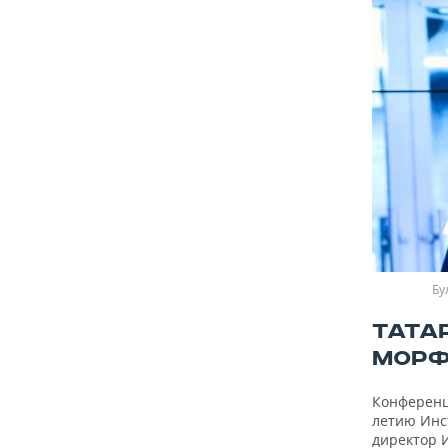
Бу
ТАТА
МОРФ
Конференц
летию Инст
директор И