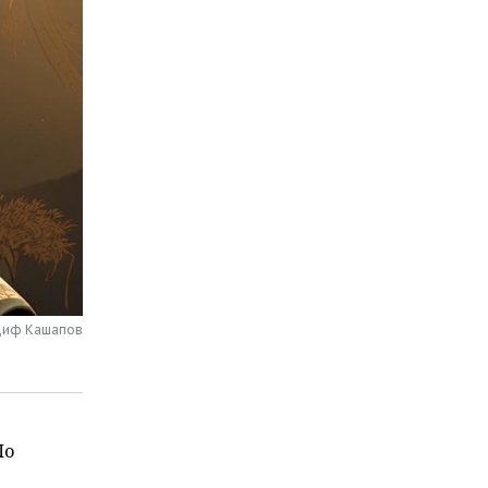
адиф Кашапов
По