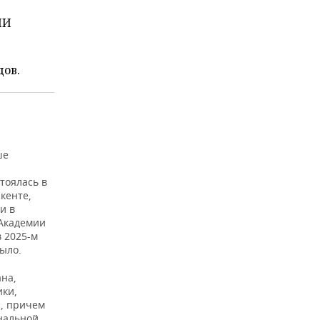
ИИ
дов.
ше
тоялась в
кенте,
и в
 Академии
 2025-м
ыло.
ана,
ики,
а, причем
ональной