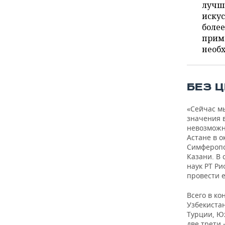
ВОДНЫЕ ВИДЫ СПОРТА
ОБРАЗОВАНИЕ
лучше
искус
ХОККЕЙ С МЯЧОМ
ПРОИСШЕСТВИЯ
более
приме
необх
БЕЗ 
«Сейчас м
значения 
невозможна
Астане в о
Симферопол
Казани. В
наук РТ Р
провести е
Всего в ко
Узбекиста
Турции, Ю
две трети