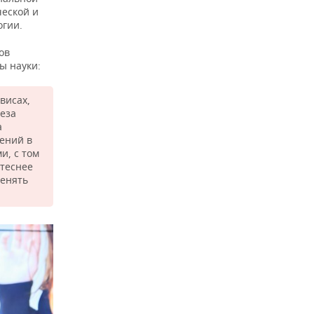
еской и
огии.
ов
ы науки:
висах,
теза
а
ений в
и, с том
 теснее
менять