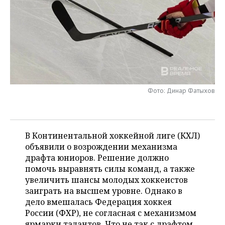
НЕФТЕХИМИЯ
РОЗНИЧНАЯ ТОРГОВЛЯ
НОВОСТИ ТЕХНОЛОГИЙ
МЕРОПРИЯТИЯ
НЕФТЬ
ТРАНСПОРТ
IT
НОВОСТИ МЕРОПРИЯТИЙ
СПОРТ
ОПК
УСЛУГИ
МЕДИА
ВЫЕЗДНАЯ РЕДАКЦИЯ
НОВОСТИ СПОРТА
ОБЩЕСТВО
ЭНЕРГЕТИКА
ТЕЛЕКОММУНИКАЦИИ
БИЗНЕС-БРАНЧИ
ФУТБОЛ
НОВОСТИ ОБЩЕСТВА
ФОТОГАЛЕРЕЯ
Фото: Динар Фатыхов
ONLINE-КОНФЕРЕНЦИИ
ХОККЕЙ
ВЛАСТЬ
СЮЖЕТЫ
ОТКРЫТАЯ ЛЕКЦИЯ
БАСКЕТБОЛ
ИНФРАСТРУКТУРА
СПРАВОЧНИК
В Континентальной хоккейной лиге (КХЛ)
объявили о возрождении механизма
ВОЛЕЙБОЛ
ИСТОРИЯ
СПИСОК ПЕРСОН
драфта юниоров. Решение должно
ПОЛНАЯ ВЕРСИЯ
помочь выравнять силы команд, а также
увеличить шансы молодых хоккеистов
КИБЕРСПОРТ
КУЛЬТУРА
СПИСОК КОМПАНИЙ
заиграть на высшем уровне. Однако в
дело вмешалась Федерация хоккея
ФИГУРНОЕ КАТАНИЕ
МЕДИЦИНА
России (ФХР), не согласная с механизмом
ярмарки талантов. Что не так с драфтом