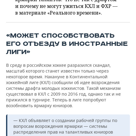
ВОДНЫЕ ВИДЫ СПОРТА
ОБРАЗОВАНИЕ
и почему не могут ужиться КХЛ и ФХР —
в материале «Реального времени».
ХОККЕЙ С МЯЧОМ
ПРОИСШЕСТВИЯ
«МОЖЕТ СПОСОБСТВОВАТЬ
ЕГО ОТЪЕЗДУ В ИНОСТРАННЫЕ
ЛИГИ»
В среду в российском хоккее разразился скандал,
масштаб которого станет известен только через
некоторое время. Накануне в Континентальной
хоккейной лиге (КХЛ) сообщили об идее возрождения
системы драфта молодых хоккеистов. Такой механизм
существовал в КХЛ с 2009 по 2016 год, однако так и не
прижился в турнире. Теперь в лиге попробуют
возобновить ярмарку юниоров.
— КХЛ объявляет о создании рабочей группы по
вопросам возрождения ярмарки — системы
распределения прав на талантливых юниоров