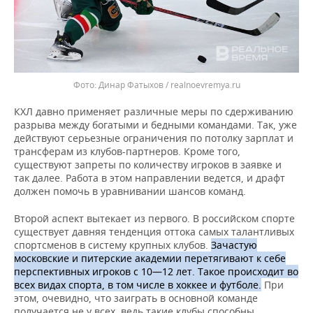
Динар Фатыхов / realnoevremya.ru
КХЛ давно применяет различные меры по сдерживанию
разрыва между богатыми и бедными командами. Так, уже
действуют серьезные ограничения по потолку зарплат и
трансферам из клубов-партнеров. Кроме того,
существуют запреты по количеству игроков в заявке и
так далее. Работа в этом направлении ведется, и драфт
должен помочь в уравнивании шансов команд.
Второй аспект вытекает из первого. В российском спорте
существует давняя тенденция оттока самых талантливых
спортсменов в систему крупных клубов.
Зачастую
московские и питерские академии перетягивают к себе
перспективных игроков с 10—12 лет. Такое происходит во
всех видах спорта, в том числе в хоккее и футболе.
При
этом, очевидно, что заиграть в основной команде
получается не у всех, ведь такие клубы способны