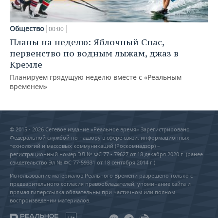
Общество
00:00
Планы на неделю: Яблочный Спас,
первенство по водным лыжам, джаз в
Кремле
Планируем грядущую неделю вместе с «Реальным
временем»
© 2015 - 2026 Сетевое издание «Реальное время» Зарегистрировано
Федеральной службой по надзору в сфере связи, информационных
технологий и массовых коммуникаций (Роскомнадзор) –
регистрационный номер ЭЛ № ФС 77 - 79627 от 18 декабря 2020 г. (ранее
свидетельство Эл № ФС 77-59331 от 18 сентября 2014 г.)
Использование материалов Реального Времени разрешено только с
предварительного согласия правообладателей, упоминание сайта и
прямая гиперссылка обязательны при частичном или полном
воспроизведении материалов.
18+