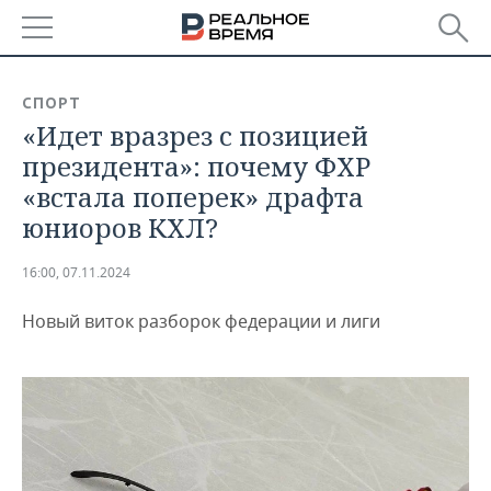
РЕГИОНЫ
СПОРТ
«Идет вразрез с позицией
БАШКОРТОСТАН
НОВОСТИ
президента»: почему ФХР
ТАТАРСТАН
АНАЛИТИКА
«встала поперек» драфта
юниоров КХЛ?
УДМУРТИЯ
НОВОСТИ АНАЛИТИКИ
ЭКОНОМИКА
16:00, 07.11.2024
ДЕКЛАРАЦИИ О ДОХОДАХ
НОВОСТИ ЭКОНОМИКИ
ПРОМЫШЛЕННОСТЬ
Новый виток разборок федерации и лиги
КОРОЛИ ГОСЗАКАЗА ПФО
ФИНАНСЫ
НОВОСТИ
НЕДВИЖИМОСТЬ
ПРОМЫШЛЕННОСТИ
ВУЗЫ ТАТАРСТАНА
БАНКИ
НОВОСТИ НЕДВИЖИМОСТИ
АВТО
АГРОПРОМ
КОМУ ПРИНАДЛЕЖАТ
БЮДЖЕТ
НОВОСТИ АВТО
БИЗНЕС
ТОРГОВЫЕ ЦЕНТРЫ
МАШИНОСТРОЕНИЕ
ТАТАРСТАНА
ИНВЕСТИЦИИ
НОВОСТИ БИЗНЕСА
ТЕХНОЛОГИИ