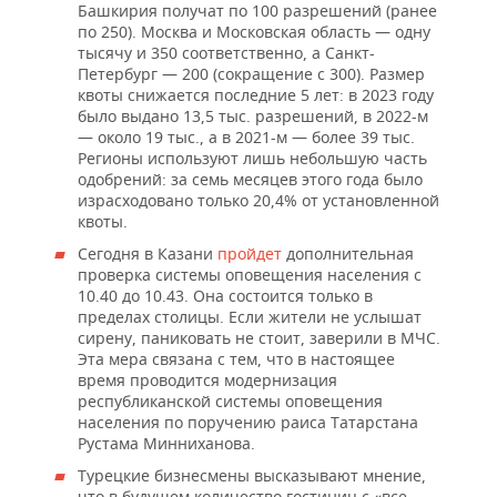
ВОДНЫЕ ВИДЫ СПОРТА
ОБРАЗОВАНИЕ
Башкирия получат по 100 разрешений (ранее
по 250). Москва и Московская область — одну
тысячу и 350 соответственно, а Санкт-
ХОККЕЙ С МЯЧОМ
ПРОИСШЕСТВИЯ
Петербург — 200 (сокращение с 300). Размер
квоты снижается последние 5 лет: в 2023 году
было выдано 13,5 тыс. разрешений, в 2022-м
— около 19 тыс., а в 2021-м — более 39 тыс.
Регионы используют лишь небольшую часть
одобрений: за семь месяцев этого года было
израсходовано только 20,4% от установленной
квоты.
Сегодня в Казани
пройдет
дополнительная
проверка системы оповещения населения с
10.40 до 10.43. Она состоится только в
пределах столицы. Если жители не услышат
сирену, паниковать не стоит, заверили в МЧС.
Эта мера связана с тем, что в настоящее
время проводится модернизация
республиканской системы оповещения
населения по поручению раиса Татарстана
Рустама Минниханова.
Турецкие бизнесмены высказывают мнение,
что в будущем количество гостиниц с «все