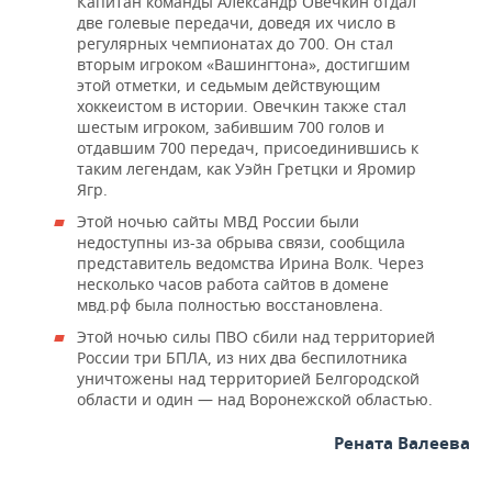
Капитан команды Александр Овечкин отдал
две голевые передачи, доведя их число в
регулярных чемпионатах до 700. Он стал
вторым игроком «Вашингтона», достигшим
этой отметки, и седьмым действующим
хоккеистом в истории. Овечкин также стал
шестым игроком, забившим 700 голов и
отдавшим 700 передач, присоединившись к
таким легендам, как Уэйн Гретцки и Яромир
Ягр.
Этой ночью сайты МВД России были
недоступны из-за обрыва связи, сообщила
представитель ведомства Ирина Волк. Через
несколько часов работа сайтов в домене
мвд.рф была полностью восстановлена.
Этой ночью силы ПВО сбили над территорией
России три БПЛА, из них два беспилотника
уничтожены над территорией Белгородской
области и один — над Воронежской областью.
Рената Валеева