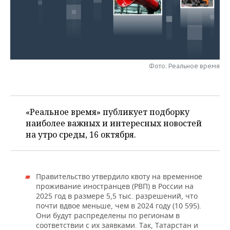
НЕФТЕХИМИЯ
РОЗНИЧНАЯ ТОРГОВЛЯ
НОВОСТИ ТЕХНОЛОГИЙ
МЕРОПРИЯТИЯ
НЕФТЬ
ТРАНСПОРТ
IT
НОВОСТИ МЕРОПРИЯТИЙ
СПОРТ
ОПК
УСЛУГИ
МЕДИА
ВЫЕЗДНАЯ РЕДАКЦИЯ
НОВОСТИ СПОРТА
ОБЩЕСТВО
Фото: Реальное время
ЭНЕРГЕТИКА
ТЕЛЕКОММУНИКАЦИИ
БИЗНЕС-БРАНЧИ
ФУТБОЛ
НОВОСТИ ОБЩЕСТВА
ФОТОГАЛЕРЕЯ
«Реальное время» публикует подборку
ONLINE-КОНФЕРЕНЦИИ
ХОККЕЙ
ВЛАСТЬ
СЮЖЕТЫ
наиболее важных и интересных новостей
на утро среды, 16 октября.
ОТКРЫТАЯ ЛЕКЦИЯ
БАСКЕТБОЛ
ИНФРАСТРУКТУРА
СПРАВОЧНИК
ВОЛЕЙБОЛ
ИСТОРИЯ
СПИСОК ПЕРСОН
ПОЛНАЯ ВЕРСИЯ
Правительство утвердило квоту на временное
КИБЕРСПОРТ
КУЛЬТУРА
СПИСОК КОМПАНИЙ
проживание иностранцев (РВП) в России на
2025 год в размере 5,5 тыс. разрешений, что
почти вдвое меньше, чем в 2024 году (10 595).
ФИГУРНОЕ КАТАНИЕ
МЕДИЦИНА
Они будут распределены по регионам в
соответствии с их заявками. Так, Татарстан и