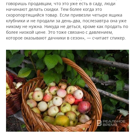
говоришь продавцам, что это уже есть в саду, люди
начинают делать скидки. Тем более когда это
скоропортящийся товар. Если привезли четыре ящика
клубники и не продали за день-два, послезавтра она уже
никому не нужна. Никуда не деться, кроме как продать по
более низкой цене. Это тоже связано с давлением,
которое оказывают дачники в сезон», — считает спикер.