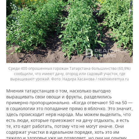
Среди 400 опрошенных горожан Татарстана большинство (60,9%)
сообщили, что имеют дачу, огород или садовый участок, где
выращивают урожай.
Надира Хасанова / realnoevremya.ru
Мнения татарстанцев о том, насколько выгодно
выращивать свои овощи и фрукты, разделились
примерно пропорционально. «Когда отвечают 50 на 50 —
в социологии это попадание прямо в яблочко. Это значит,
здесь происходит нерв народа. Мы можем выделить, что
есть люди, которые приезжают на дачу отдыхать, а есть
те, кто едет работать, потому что не могут иначе. Они
содержат участки в идеальном порядке, хоть это им
тяжело и здоровье уже не позволяет, но они ни одному