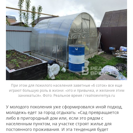
При этом для пожилого населения заветные «6 соток» все еще
играют большую роль в жизни: «это и привычка, и желание этим
заниматься».
Реальное время / realnoevremya.ru
У молодого поколения уже сформировался иной подход,
молодежь едет за город отдыхать: «Сад превращается
либо в пригородный дом или, если это рядом с
населенным пунктом, на участке строят жилье для
постоянного проживания. И эта тенденция будет