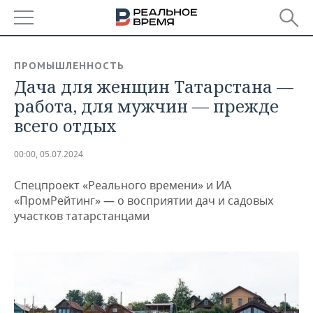
РЕГИОНЫ
ПРОМЫШЛЕННОСТЬ
Дача для женщин Татарстана —
БАШКОРТОСТАН
НОВОСТИ
работа, для мужчин — прежде
ТАТАРСТАН
АНАЛИТИКА
всего отдых
УДМУРТИЯ
НОВОСТИ АНАЛИТИКИ
ЭКОНОМИКА
00:00, 05.07.2024
ДЕКЛАРАЦИИ О ДОХОДАХ
НОВОСТИ ЭКОНОМИКИ
ПРОМЫШЛЕННОСТЬ
Спецпроект «Реального времени» и ИА
«ПромРейтинг» — о восприятии дач и садовых
КОРОЛИ ГОСЗАКАЗА ПФО
ФИНАНСЫ
НОВОСТИ
НЕДВИЖИМОСТЬ
участков татарстанцами
ПРОМЫШЛЕННОСТИ
ВУЗЫ ТАТАРСТАНА
БАНКИ
НОВОСТИ НЕДВИЖИМОСТИ
АВТО
АГРОПРОМ
КОМУ ПРИНАДЛЕЖАТ
БЮДЖЕТ
НОВОСТИ АВТО
БИЗНЕС
ТОРГОВЫЕ ЦЕНТРЫ
МАШИНОСТРОЕНИЕ
ТАТАРСТАНА
ИНВЕСТИЦИИ
НОВОСТИ БИЗНЕСА
ТЕХНОЛОГИИ