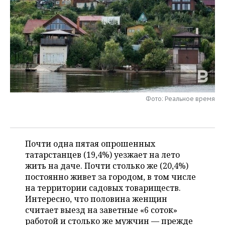
НЕФТЕХИМИЯ
РОЗНИЧНАЯ ТОРГОВЛЯ
НОВОСТИ ТЕХНОЛОГИЙ
МЕРОПРИЯТИЯ
НЕФТЬ
ТРАНСПОРТ
IT
НОВОСТИ МЕРОПРИЯТИЙ
СПОРТ
ОПК
УСЛУГИ
МЕДИА
ВЫЕЗДНАЯ РЕДАКЦИЯ
НОВОСТИ СПОРТА
ОБЩЕСТВО
ЭНЕРГЕТИКА
ТЕЛЕКОММУНИКАЦИИ
БИЗНЕС-БРАНЧИ
ФУТБОЛ
НОВОСТИ ОБЩЕСТВА
ФОТОГАЛЕРЕЯ
Фото: Реальное время
ONLINE-КОНФЕРЕНЦИИ
ХОККЕЙ
ВЛАСТЬ
СЮЖЕТЫ
ОТКРЫТАЯ ЛЕКЦИЯ
БАСКЕТБОЛ
ИНФРАСТРУКТУРА
СПРАВОЧНИК
Почти одна пятая опрошенных
татарстанцев (19,4%) уезжает на лето
ВОЛЕЙБОЛ
ИСТОРИЯ
СПИСОК ПЕРСОН
ПОЛНАЯ ВЕРСИЯ
жить на даче. Почти столько же (20,4%)
постоянно живет за городом, в том числе
КИБЕРСПОРТ
КУЛЬТУРА
СПИСОК КОМПАНИЙ
на территории садовых товариществ.
Интересно, что половина женщин
ФИГУРНОЕ КАТАНИЕ
МЕДИЦИНА
считает выезд на заветные «6 соток»
работой и столько же мужчин — прежде