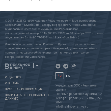
© 2015 - 2026 Сетевое издание «Реальное время» Зарегистрировано
Федеральной службой по надзору в сфере связи, информационных
технологий и массовых коммуникаций (Роскомнадзор) –
регистрационный номер ЭЛ № ФС 77 - 79627 от 18 декабря 2020 г. (ранее
свидетельство Эл № ФС 77-59331 от 18 сентября 2014 г.)
Использование материалов Реального Времени разрешено только с
предварительного согласия правообладателей, упоминание сайта и
прямая гиперссылка обязательны при частичном или полном
воспроизведении материалов.
18+
RU
EN
РЕДАКЦИЯ
РЕКЛАМА
Учредитель ООО «Реальное
ПРАВОВАЯ ИНФОРМАЦИЯ
время»
Главный редактор Саушина А.А.
ПОЛИТИКА О ПЕРСОНАЛЬНЫХ
Телефон редакции: +7 (843) 222-
ДАННЫХ
90-80
info@realnoevremya.ru