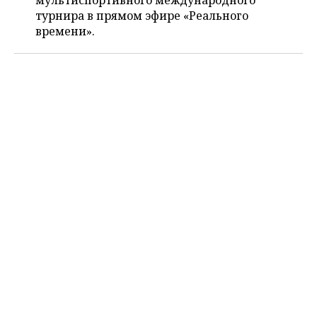
мультиспортивного международного
ВОДНЫЕ ВИДЫ СПОРТА
ОБРАЗОВАНИЕ
турнира в прямом эфире «Реального
времени».
ХОККЕЙ С МЯЧОМ
ПРОИСШЕСТВИЯ