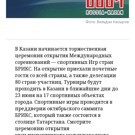
НЕФТЕХИМИЯ
РОЗНИЧНАЯ ТОРГОВЛЯ
НОВОСТИ ТЕХНОЛОГИЙ
МЕРОПРИЯТИЯ
НЕФТЬ
Фото: Вильдан Насыров
ТРАНСПОРТ
IT
НОВОСТИ МЕРОПРИЯТИЙ
СПОРТ
ОПК
УСЛУГИ
МЕДИА
ВЫЕЗДНАЯ РЕДАКЦИЯ
НОВОСТИ СПОРТА
ОБЩЕСТВО
ЭНЕРГЕТИКА
В Казани начинается торжественная
ТЕЛЕКОММУНИКАЦИИ
БИЗНЕС-БРАНЧИ
ФУТБОЛ
НОВОСТИ ОБЩЕСТВА
ФОТОГАЛЕРЕЯ
церемония открытия Международных
соревнований — спортивных Игр стран
ONLINE-КОНФЕРЕНЦИИ
ХОККЕЙ
ВЛАСТЬ
СЮЖЕТЫ
БРИКС. На открытие приехали почетные
гости со всей страны, а также делегации
ОТКРЫТАЯ ЛЕКЦИЯ
БАСКЕТБОЛ
ИНФРАСТРУКТУРА
СПРАВОЧНИК
80 стран-участниц. Турниры будут
проходить в Казани в ближайшие дни до
ВОЛЕЙБОЛ
ИСТОРИЯ
СПИСОК ПЕРСОН
ПОЛНАЯ ВЕРСИЯ
23 июня на 17 спортивных объектах
города. Спортивные игры проводятся в
КИБЕРСПОРТ
КУЛЬТУРА
СПИСОК КОМПАНИЙ
преддверии октябрьского саммита
БРИКС, который также состоится в
столице Татарстана. Смотрите
ФИГУРНОЕ КАТАНИЕ
МЕДИЦИНА
церемонию открытия