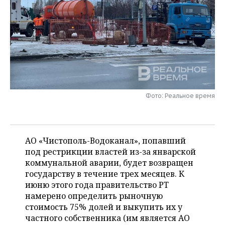
НЕФТЕХИМИЯ
РОЗНИЧНАЯ ТОРГОВЛЯ
НОВОСТИ ТЕХНОЛОГИЙ
МЕРОПРИЯТИЯ
НЕФТЬ
ТРАНСПОРТ
IT
НОВОСТИ МЕРОПРИЯТИЙ
СПОРТ
ОПК
УСЛУГИ
МЕДИА
ВЫЕЗДНАЯ РЕДАКЦИЯ
НОВОСТИ СПОРТА
ОБЩЕСТВО
ЭНЕРГЕТИКА
ТЕЛЕКОММУНИКАЦИИ
БИЗНЕС-БРАНЧИ
ФУТБОЛ
НОВОСТИ ОБЩЕСТВА
ФОТОГАЛЕРЕЯ
Фото: Реальное время
ONLINE-КОНФЕРЕНЦИИ
ХОККЕЙ
ВЛАСТЬ
СЮЖЕТЫ
ОТКРЫТАЯ ЛЕКЦИЯ
БАСКЕТБОЛ
ИНФРАСТРУКТУРА
СПРАВОЧНИК
АО «Чистополь-Водоканал», попавший
под рестрикции властей из-за январской
ВОЛЕЙБОЛ
ИСТОРИЯ
СПИСОК ПЕРСОН
ПОЛНАЯ ВЕРСИЯ
коммунальной аварии, будет возвращен
государству в течение трех месяцев. К
КИБЕРСПОРТ
КУЛЬТУРА
СПИСОК КОМПАНИЙ
июню этого года правительство РТ
намерено определить рыночную
ФИГУРНОЕ КАТАНИЕ
МЕДИЦИНА
стоимость 75% долей и выкупить их у
частного собственника (им является АО