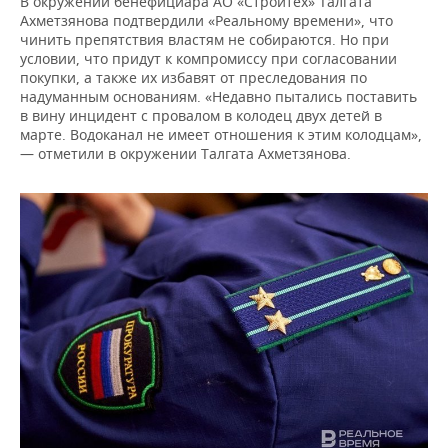
В окружении бенефициара АО «Стройтех» Талгата
Ахметзянова подтвердили «Реальному времени», что
чинить препятствия властям не собираются. Но при
условии, что придут к компромиссу при согласовании
покупки, а также их избавят от преследования по
надуманным основаниям. «Недавно пытались поставить
в вину инцидент с провалом в колодец двух детей в
марте. Водоканал не имеет отношения к этим колодцам»,
— отметили в окружении Талгата Ахметзянова.