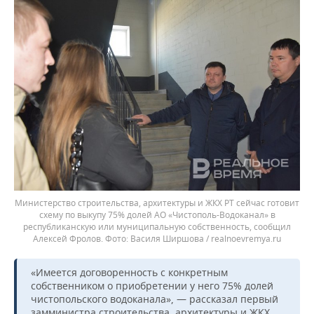
Министерство строительства, архитектуры и ЖКХ РТ сейчас готовит
схему по выкупу 75% долей АО «Чистополь-Водоканал» в
республиканскую или муниципальную собственность, сообщил
Алексей Фролов.
Василя Ширшова / realnoevremya.ru
«Имеется договоренность с конкретным
собственником о приобретении у него 75% долей
чистопольского водоканала», — рассказал первый
замминистра строительства, архитектуры и ЖКХ.