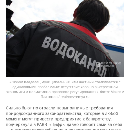
«Любой владелец муниципальный или частный сталкивается с
одинаковыми проблемами: отсутствие хорошо выстроенной
экономики и нормативно-правового регулирования».
Максим
Платонов / realnoevremya.ru
Сильно бьют по отрасли невыполнимые требования
природоохранного законодательства, которые в любой
момент могут привести предприятие к банкротству,
подчеркнули в РАВВ. «Цифры давно говорят сами за себя
— в отрасли водоснабжения и водоотведения уже много