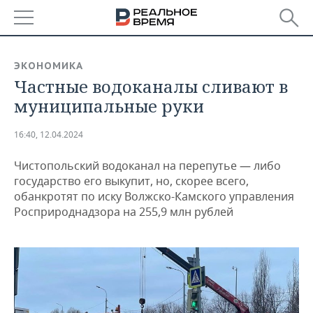
РЕГИОНЫ
ЭКОНОМИКА
Частные водоканалы сливают в
БАШКОРТОСТАН
НОВОСТИ
муниципальные руки
ТАТАРСТАН
АНАЛИТИКА
16:40, 12.04.2024
УДМУРТИЯ
НОВОСТИ АНАЛИТИКИ
ЭКОНОМИКА
Чистопольский водоканал на перепутье — либо
ДЕКЛАРАЦИИ О ДОХОДАХ
НОВОСТИ ЭКОНОМИКИ
ПРОМЫШЛЕННОСТЬ
государство его выкупит, но, скорее всего,
обанкротят по иску Волжско-Камского управления
КОРОЛИ ГОСЗАКАЗА ПФО
ФИНАНСЫ
НОВОСТИ
НЕДВИЖИМОСТЬ
Росприроднадзора на 255,9 млн рублей
ПРОМЫШЛЕННОСТИ
ВУЗЫ ТАТАРСТАНА
БАНКИ
НОВОСТИ НЕДВИЖИМОСТИ
АВТО
АГРОПРОМ
КОМУ ПРИНАДЛЕЖАТ
БЮДЖЕТ
НОВОСТИ АВТО
БИЗНЕС
ТОРГОВЫЕ ЦЕНТРЫ
МАШИНОСТРОЕНИЕ
ТАТАРСТАНА
ИНВЕСТИЦИИ
НОВОСТИ БИЗНЕСА
ТЕХНОЛОГИИ