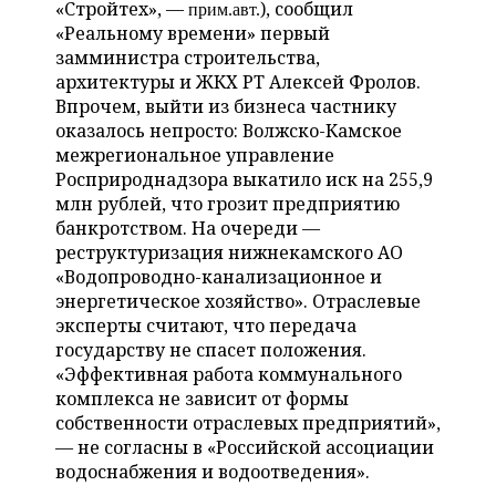
ВОДНЫЕ ВИДЫ СПОРТА
ОБРАЗОВАНИЕ
«Стройтех», —
), сообщил
прим.авт.
«Реальному времени» первый
ХОККЕЙ С МЯЧОМ
ПРОИСШЕСТВИЯ
замминистра строительства,
архитектуры и ЖКХ РТ Алексей Фролов.
Впрочем, выйти из бизнеса частнику
оказалось непросто: Волжско-Камское
межрегиональное управление
Росприроднадзора выкатило иск на 255,9
млн рублей, что грозит предприятию
банкротством. На очереди —
реструктуризация нижнекамского АО
«Водопроводно-канализационное и
энергетическое хозяйство». Отраслевые
эксперты считают, что передача
государству не спасет положения.
«Эффективная работа коммунального
комплекса не зависит от формы
собственности отраслевых предприятий»,
— не согласны в «Российской ассоциации
водоснабжения и водоотведения».