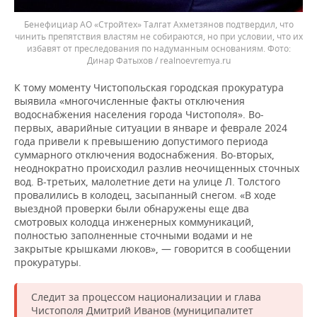
Бенефициар АО «Стройтех» Талгат Ахметзянов подтвердил, что
чинить препятствия властям не собираются, но при условии, что их
избавят от преследования по надуманным основаниям.
Динар Фатыхов / realnoevremya.ru
К тому моменту Чистопольская городская прокуратура
выявила «многочисленные факты отключения
водоснабжения населения города Чистополя». Во-
первых, аварийные ситуации в январе и феврале 2024
года привели к превышению допустимого периода
суммарного отключения водоснабжения. Во-вторых,
неоднократно происходил разлив неочищенных сточных
вод. В-третьих, малолетние дети на улице Л. Толстого
провалились в колодец, засыпанный снегом. «В ходе
выездной проверки были обнаружены еще два
смотровых колодца инженерных коммуникаций,
полностью заполненные сточными водами и не
закрытые крышками люков», — говорится в сообщении
прокуратуры.
Следит за процессом национализации и глава
Чистополя Дмитрий Иванов (муниципалитет