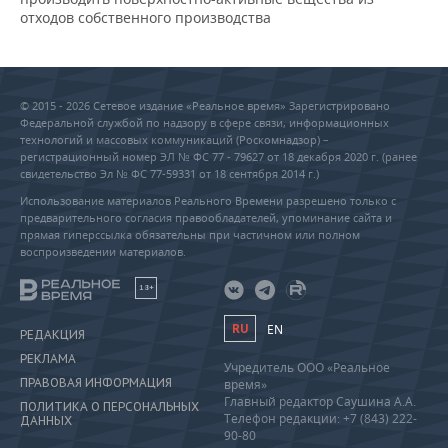
отходов собственного производства
© 2015 - 2026 Сетевое издание «Реальное время» Зарегистрировано
Федеральной службой по надзору в сфере связи, информационных
технологий и массовых коммуникаций (Роскомнадзор) –
регистрационный номер ЭЛ № ФС 77 - 79627 от 18 декабря 2020 г. (ранее
свидетельство Эл № ФС 77-59331 от 18 сентября 2014 г.)
Использование материалов Реального Времени разрешено только с
предварительного согласия правообладателей, упоминание сайта и
прямая гиперссылка обязательны при частичном или полном
воспроизведении материалов.
18+
RU
EN
РЕДАКЦИЯ
РЕКЛАМА
Учредитель ООО «Реальное
ПРАВОВАЯ ИНФОРМАЦИЯ
время»
Главный редактор Саушина А.А.
ПОЛИТИКА О ПЕРСОНАЛЬНЫХ
Телефон редакции: +7 (843) 222-
ДАННЫХ
90-80