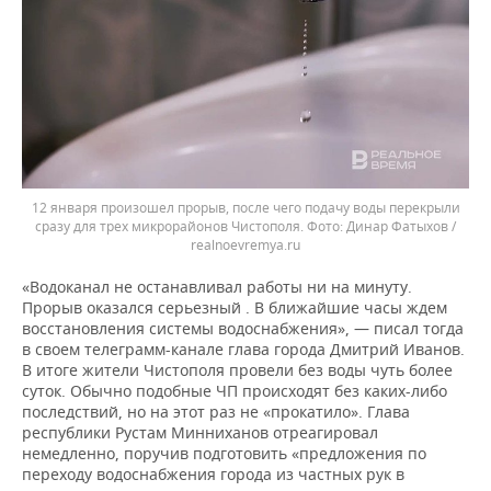
12 января произошел прорыв, после чего подачу воды перекрыли
сразу для трех микрорайонов Чистополя.
Динар Фатыхов /
realnoevremya.ru
«Водоканал не останавливал работы ни на минуту.
Прорыв оказался серьезный . В ближайшие часы ждем
восстановления системы водоснабжения», — писал тогда
в своем телеграмм-канале глава города Дмитрий Иванов.
В итоге жители Чистополя провели без воды чуть более
суток. Обычно подобные ЧП происходят без каких-либо
последствий, но на этот раз не «прокатило». Глава
республики Рустам Минниханов отреагировал
немедленно, поручив подготовить «предложения по
переходу водоснабжения города из частных рук в