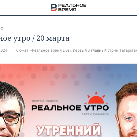
ВО
ое утро / 20 марта
2024
Сюжет:
«Реальное время Live»: первый и главный стрим Татарста
НА