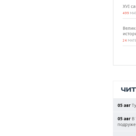
XVI с
499
МА
Велик
истор
24
МАТ
ЧИ
Ту
05 авг
В 
05 авг
подруже