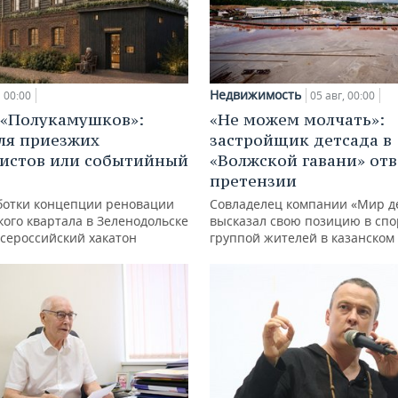
Недвижимость
00:00
05 авг, 00:00
 «Полукамушков»:
«Не можем молчать»:
ля приезжих
застройщик детсада в
истов или событийный
«Волжской гавани» отв
претензии
ботки концепции реновации
Совладелец компании «Мир д
ого квартала в Зеленодольске
высказал свою позицию в спо
всероссийский хакатон
группой жителей в казанском