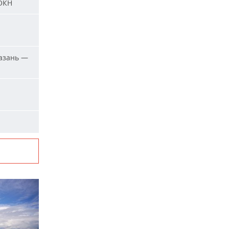
 ОКН
азань —