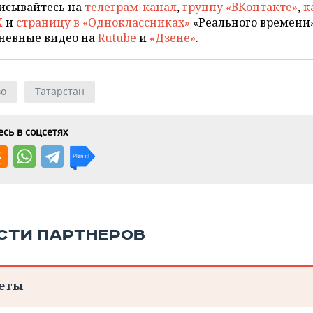
исывайтесь на
телеграм-канал
,
группу «ВКонтакте»
,
к
X
и
страницу в «Одноклассниках»
«Реального времени»
невные видео на
Rutube
и
«Дзене»
.
во
Татарстан
сь в соцсетях
СТИ ПАРТНЕРОВ
еты