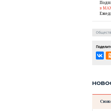
Подп
в MA
Ежед
Общест
Поделите
НОВО
Сюж