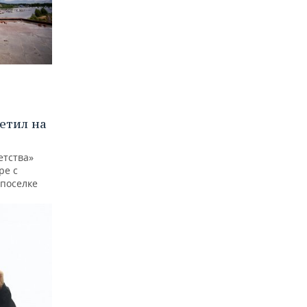
етил на
етства»
ре с
 поселке