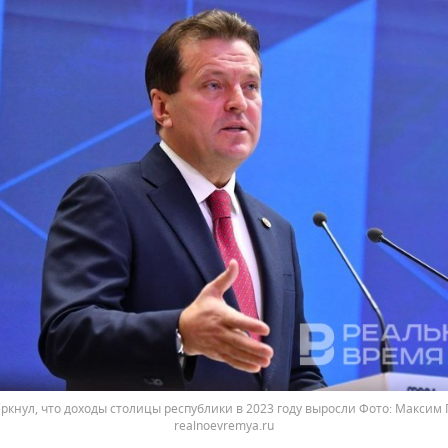
ркнул, что доходы столицы республики в 2023 году выросли
Максим 
realnoevremya.ru