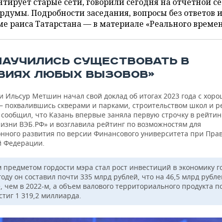
тирует старые сети, говорили сегодня на отчетной с
рдумы. Подробности заседания, вопросы без ответов 
е раиса Татарстана — в материале «Реального времен
НАУЧИЛИСЬ СУЩЕСТВОВАТЬ В
ВИЯХ ЛЮБЫХ ВЫЗОВОВ»
и Ильсур Метшин начал свой доклад об итогах 2023 года с хор
— похвалившись скверами и парками, строительством школ и 
 сообщил, что Казань впервые заняла первую строчку в рейтин
жизни ВЭБ.РФ» и возглавила рейтинг по возможностям для
нного развития по версии Финансового университета при Пра
й Федерации.
 предметом гордости мэра стал рост инвестиций в экономику 
году он составил почти 335 млрд рублей, что на 46,5 млрд рубле
, чем в 2022-м, а объем валового территориального продукта п
стиг 1 319,2 миллиарда.