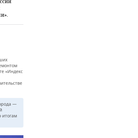
ессии
и
и».
оших
ремонтом
ге «Индекс
вительстве
города —
й
о итогам