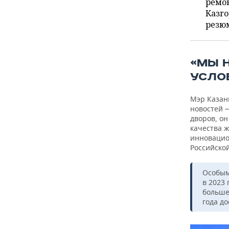
ВОДНЫЕ ВИДЫ СПОРТА
ОБРАЗОВАНИЕ
ремон
Казго
резюм
ХОККЕЙ С МЯЧОМ
ПРОИСШЕСТВИЯ
«МЫ 
УСЛО
Мэр Казан
новостей 
дворов, он
качества 
инновацио
Российско
Особым
в 2023 
больше
года до