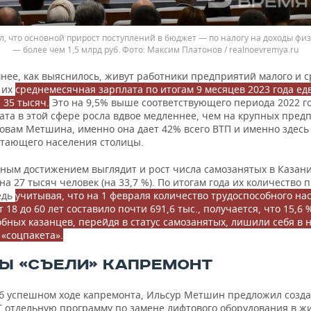
, что основной прирост поступлений в бюджет — по налогу на доходы фи
— более чем 1,5 млрд руб.
Максим Платонов / realnoevremya.ru
нее, как выяснилось, живут работники предприятий малого и с
 их
среднемесячная зарплата по итогам 9 месяцев 2023 года ед
 35 тысяч.
Это на 9,5% выше соответствующего периода 2022 г
ата в этой сфере росла вдвое медленнее, чем на крупных пред
ловам Метшина, именно она дает 42% всего ВТП и именно здесь
отающего населения столицы.
ным достижением выглядит и рост числа самозанятых в Казани
на 27 тысяч человек (на 33,7 %). По итогам года их количество
едь
учитывая, что на 1 февраля количество трудоспособного на
т 18 до 60 лет составило почти 691,6 тыс., получается, что 15,6 
обных казанцев, перейдя в статус самозанятых, лишили себя в
«соцпакета».
Ы «СЪЕЛИ» КАПРЕМОНТ
б успешном ходе капремонта, Ильсур Метшин предложил созда
Т отдельную программу по замене лифтового оборудования в ж