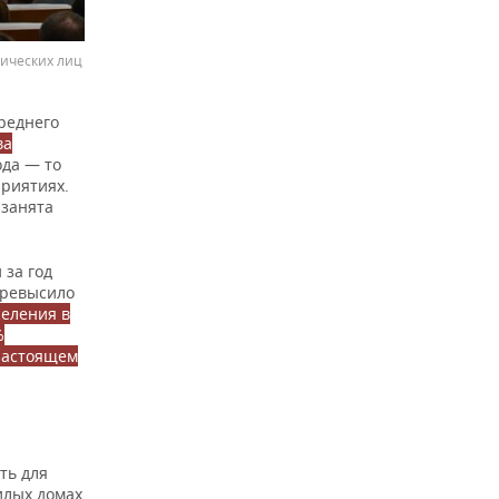
зических лиц
реднего
ва
ода — то
приятиях.
 занята
 за год
 превысило
селения в
%
 настоящем
ть для
илых домах