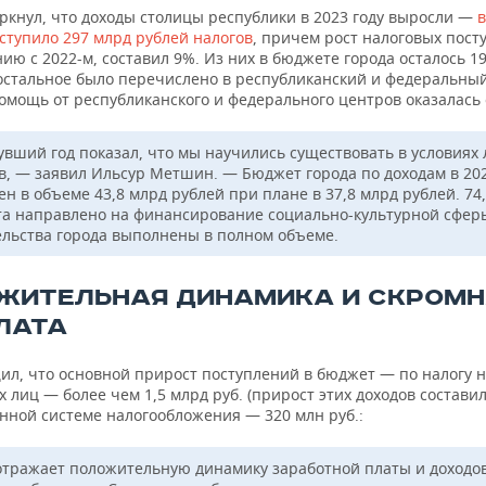
ркнул, что доходы столицы республики в 2023 году выросли —
в
ступило 297 млрд рублей налогов
, причем рост налоговых пост
ию с 2022-м, составил 9%. Из них в бюджете города осталось 1
остальное было перечислено в республиканский и федеральны
помощь от республиканского и федерального центров оказалась
вший год показал, что мы научились существовать в условиях
в, — заявил Ильсур Метшин. — Бюджет города по доходам в 202
н в объеме 43,8 млрд рублей при плане в 37,8 млрд рублей. 74
а направлено на финансирование социально-культурной сферы
ельства города выполнены в полном объеме.
ЖИТЕЛЬНАЯ ДИНАМИКА И СКРОМ
ЛАТА
ил, что основной прирост поступлений в бюджет — по налогу 
 лиц — более чем 1,5 млрд руб. (прирост этих доходов составил
нной системе налогообложения — 320 млн руб.:
отражает положительную динамику заработной платы и доходо