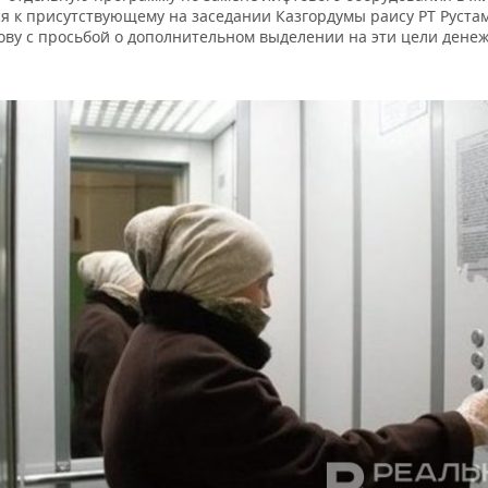
ся к присутствующему на заседании Казгордумы раису РТ Руста
ву с просьбой о дополнительном выделении на эти цели дене