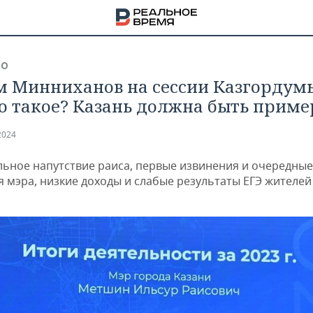
ВО
м Минниханов на сессии Казгордум
то такое? Казань должна быть приме
2024
ьное напутствие раиса, первые извинения и очередные
 мэра, низкие доходы и слабые результаты ЕГЭ жителей
НА