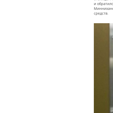
и обратил
Миннихано
средств.