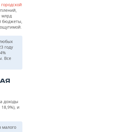
 городской
уплений,
9 млрд
й бюджеты,
 ощутимой.
 любых
3 году
,4%
. Все
НАЯ
на доходы
 18,9%), и
в малого