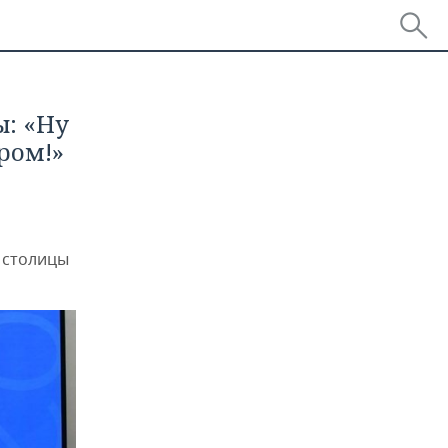
ы: «Ну
ром!»
 столицы