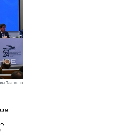
сим Платонов
лицы
»,
о