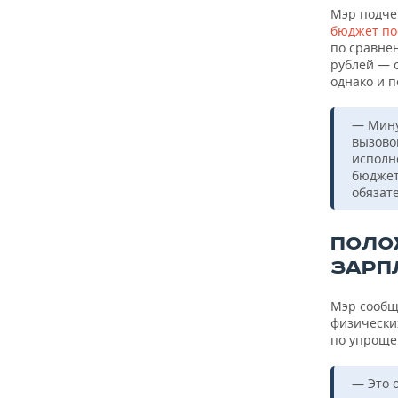
Мэр подче
бюджет по
по сравнен
рублей — 
однако и 
— Мину
вызово
исполне
бюджет
обязат
ПОЛО
ЗАРП
Мэр сообщ
физических
по упроще
— Это 