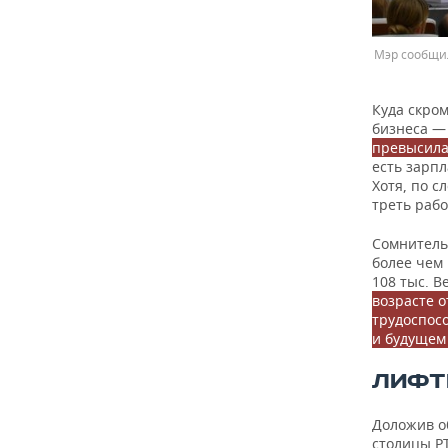
Мэр сообщил
Куда скром
бизнеса —
превысила
есть зарпл
Хотя, по с
треть раб
Сомнитель
более чем 
108 тыс. В
возрасте о
трудоспос
и будущем 
ЛИФТ
Доложив о
столицы Р