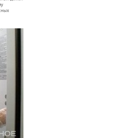
му
жных