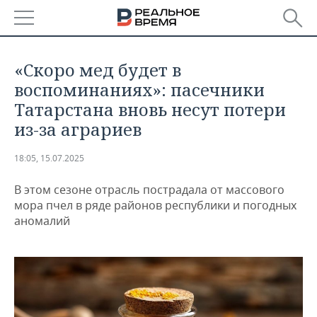
РЕГИОНЫ
«Скоро мед будет в
БАШКОРТОСТАН
НОВОСТИ
воспоминаниях»: пасечники
Татарстана вновь несут потери
ТАТАРСТАН
АНАЛИТИКА
из-за аграриев
УДМУРТИЯ
НОВОСТИ АНАЛИТИКИ
ЭКОНОМИКА
18:05, 15.07.2025
ДЕКЛАРАЦИИ О ДОХОДАХ
НОВОСТИ ЭКОНОМИКИ
ПРОМЫШЛЕННОСТЬ
В этом сезоне отрасль пострадала от массового
мора пчел в ряде районов республики и погодных
КОРОЛИ ГОСЗАКАЗА ПФО
ФИНАНСЫ
НОВОСТИ
НЕДВИЖИМОСТЬ
аномалий
ПРОМЫШЛЕННОСТИ
ВУЗЫ ТАТАРСТАНА
БАНКИ
НОВОСТИ НЕДВИЖИМОСТИ
АВТО
АГРОПРОМ
КОМУ ПРИНАДЛЕЖАТ
БЮДЖЕТ
НОВОСТИ АВТО
БИЗНЕС
ТОРГОВЫЕ ЦЕНТРЫ
МАШИНОСТРОЕНИЕ
ТАТАРСТАНА
ИНВЕСТИЦИИ
НОВОСТИ БИЗНЕСА
ТЕХНОЛОГИИ