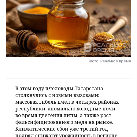
НЕФТЕХИМИЯ
РОЗНИЧНАЯ ТОРГОВЛЯ
НОВОСТИ ТЕХНОЛОГИЙ
МЕРОПРИЯТИЯ
НЕФТЬ
ТРАНСПОРТ
IT
НОВОСТИ МЕРОПРИЯТИЙ
СПОРТ
ОПК
УСЛУГИ
МЕДИА
ВЫЕЗДНАЯ РЕДАКЦИЯ
НОВОСТИ СПОРТА
ОБЩЕСТВО
ЭНЕРГЕТИКА
ТЕЛЕКОММУНИКАЦИИ
БИЗНЕС-БРАНЧИ
ФУТБОЛ
НОВОСТИ ОБЩЕСТВА
ФОТОГАЛЕРЕЯ
Фото: Реальное время
ONLINE-КОНФЕРЕНЦИИ
ХОККЕЙ
ВЛАСТЬ
СЮЖЕТЫ
ОТКРЫТАЯ ЛЕКЦИЯ
БАСКЕТБОЛ
ИНФРАСТРУКТУРА
СПРАВОЧНИК
В этом году пчеловоды Татарстана
столкнулись с новыми вызовами:
ВОЛЕЙБОЛ
ИСТОРИЯ
СПИСОК ПЕРСОН
ПОЛНАЯ ВЕРСИЯ
массовая гибель пчел в четырех районах
республики, аномально холодные ночи
КИБЕРСПОРТ
КУЛЬТУРА
СПИСОК КОМПАНИЙ
во время цветения липы, а также рост
фальсифицированного меда на рынке.
ФИГУРНОЕ КАТАНИЕ
МЕДИЦИНА
Климатические сбои уже третий год
подряд снижают урожайность в регионе,