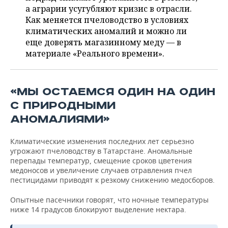
ВОДНЫЕ ВИДЫ СПОРТА
ОБРАЗОВАНИЕ
а аграрии усугубляют кризис в отрасли.
Как меняется пчеловодство в условиях
ХОККЕЙ С МЯЧОМ
ПРОИСШЕСТВИЯ
климатических аномалий и можно ли
еще доверять магазинному меду — в
материале «Реального времени».
«МЫ ОСТАЕМСЯ ОДИН НА ОДИН
С ПРИРОДНЫМИ
АНОМАЛИЯМИ»
Климатические изменения последних лет серьезно
угрожают пчеловодству в Татарстане. Аномальные
перепады температур, смещение сроков цветения
медоносов и увеличение случаев отравления пчел
пестицидами приводят к резкому снижению медосборов.
Опытные пасечники говорят, что ночные температуры
ниже 14 градусов блокируют выделение нектара.