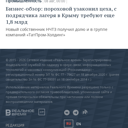
Промышленность
08 авг, 00:00
Бизнес-обзор: пороховой узаконил цеха, с
подрядчика лагеря в Крыму требуют еще
1,8 млрд
Новый собственник НЧТЗ получил долю и в группе
компаний «ТатПром-Холдинг»
© 2015 - 2026 Сетевое издание «Реальное время» Зарегистрировано
Федеральной службой по надзору в сфере связи, информационных
технологий и массовых коммуникаций (Роскомнадзор) –
регистрационный номер ЭЛ № ФС 77 - 79627 от 18 декабря 2020 г. (ранее
свидетельство Эл № ФС 77-59331 от 18 сентября 2014 г.)
Использование материалов Реального Времени разрешено только с
предварительного согласия правообладателей, упоминание сайта и
прямая гиперссылка обязательны при частичном или полном
воспроизведении материалов.
18+
RU
EN
РЕДАКЦИЯ