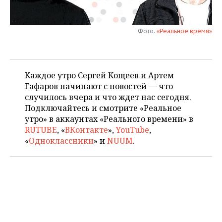
НЕФТЕХИМИЯ
РОЗНИЧНАЯ ТОРГОВЛЯ
НОВОСТИ ТЕХНОЛОГИЙ
МЕРОПРИЯТИЯ
НЕФТЬ
Фото:
«Реальное время»
ТРАНСПОРТ
IT
НОВОСТИ МЕРОПРИЯТИЙ
СПОРТ
ОПК
УСЛУГИ
МЕДИА
ВЫЕЗДНАЯ РЕДАКЦИЯ
НОВОСТИ СПОРТА
ОБЩЕСТВО
ЭНЕРГЕТИКА
Каждое утро Сергей Кощеев и Артем
Гафаров начинают с новостей — что
ТЕЛЕКОММУНИКАЦИИ
БИЗНЕС-БРАНЧИ
ФУТБОЛ
НОВОСТИ ОБЩЕСТВА
ФОТОГАЛЕРЕЯ
случилось вчера и что ждет нас сегодня.
Подключайтесь и смотрите «Реальное
ONLINE-КОНФЕРЕНЦИИ
ХОККЕЙ
ВЛАСТЬ
СЮЖЕТЫ
утро» в аккаунтах «Реального времени» в
RUTUBE
, «
ВКонтакте
»,
YouTube
,
ОТКРЫТАЯ ЛЕКЦИЯ
БАСКЕТБОЛ
ИНФРАСТРУКТУРА
СПРАВОЧНИК
«
Одноклассники
» и
NUUM
.
ВОЛЕЙБОЛ
ИСТОРИЯ
СПИСОК ПЕРСОН
ПОЛНАЯ ВЕРСИЯ
КИБЕРСПОРТ
КУЛЬТУРА
СПИСОК КОМПАНИЙ
ФИГУРНОЕ КАТАНИЕ
МЕДИЦИНА