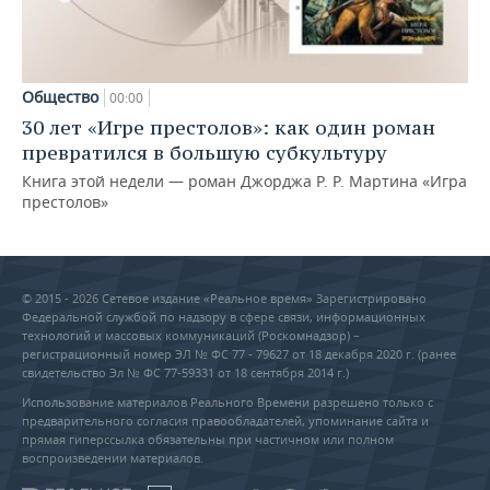
Общество
00:00
30 лет «Игре престолов»: как один роман
превратился в большую субкультуру
Книга этой недели — роман Джорджа Р. Р. Мартина «Игра
престолов»
© 2015 - 2026 Сетевое издание «Реальное время» Зарегистрировано
Федеральной службой по надзору в сфере связи, информационных
технологий и массовых коммуникаций (Роскомнадзор) –
регистрационный номер ЭЛ № ФС 77 - 79627 от 18 декабря 2020 г. (ранее
свидетельство Эл № ФС 77-59331 от 18 сентября 2014 г.)
Использование материалов Реального Времени разрешено только с
предварительного согласия правообладателей, упоминание сайта и
прямая гиперссылка обязательны при частичном или полном
воспроизведении материалов.